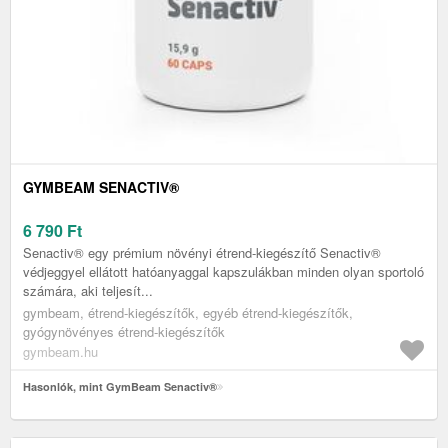
GYMBEAM SENACTIV®
6 790
Ft
Senactiv® egy prémium növényi étrend-kiegészítő Senactiv®
védjeggyel ellátott hatóanyaggal kapszulákban minden olyan sportoló
számára, aki teljesít...
gymbeam, étrend-kiegészítők, egyéb étrend-kiegészítők,
gyógynövényes étrend-kiegészítők
gymbeam.hu
Hasonlók, mint GymBeam Senactiv®