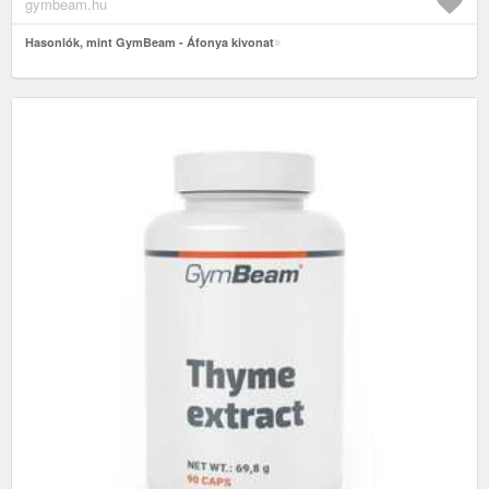
gymbeam.hu
Hasonlók, mint GymBeam - Áfonya kivonat