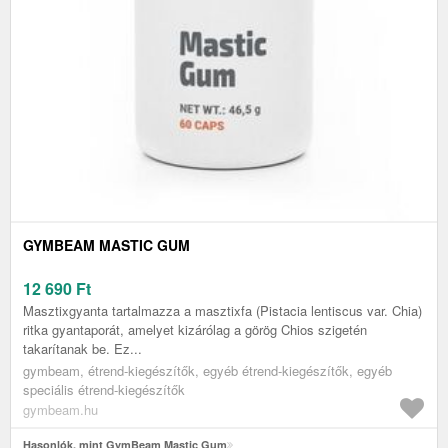
GYMBEAM MASTIC GUM
12 690
Ft
Masztixgyanta tartalmazza a masztixfa (Pistacia lentiscus var. Chia)
ritka gyantaporát, amelyet kizárólag a görög Chios szigetén
takarítanak be. Ez...
gymbeam, étrend-kiegészítők, egyéb étrend-kiegészítők, egyéb
speciális étrend-kiegészítők
gymbeam.hu
Hasonlók, mint GymBeam Mastic Gum