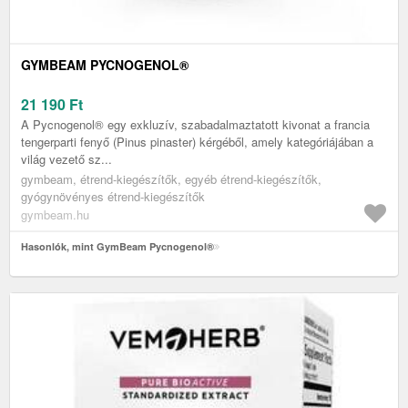
GYMBEAM PYCNOGENOL®
21 190
Ft
A Pycnogenol® egy exkluzív, szabadalmaztatott kivonat a francia
tengerparti fenyő (Pinus pinaster) kérgéből, amely kategóriájában a
világ vezető sz...
gymbeam, étrend-kiegészítők, egyéb étrend-kiegészítők,
gyógynövényes étrend-kiegészítők
gymbeam.hu
Hasonlók, mint GymBeam Pycnogenol®