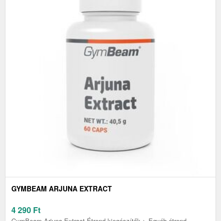
GYMBEAM ARJUNA EXTRACT
4 290
Ft
GymBeam Arjuna Extract Étrend-kiegészítők > Egyéb étrend-