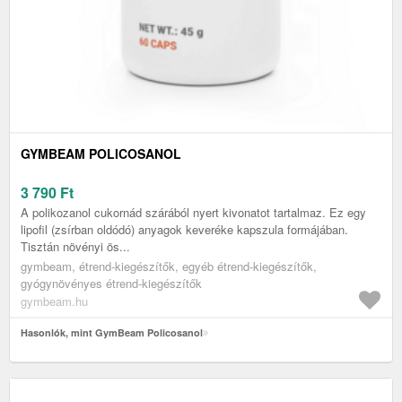
GYMBEAM POLICOSANOL
3 790
Ft
A polikozanol cukornád szárából nyert kivonatot tartalmaz. Ez egy
lipofil (zsírban oldódó) anyagok keveréke kapszula formájában.
Tisztán növényi ös...
gymbeam, étrend-kiegészítők, egyéb étrend-kiegészítők,
gyógynövényes étrend-kiegészítők
gymbeam.hu
Hasonlók, mint GymBeam Policosanol