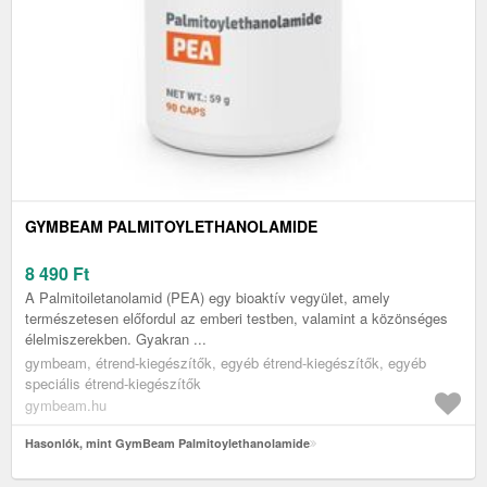
GYMBEAM PALMITOYLETHANOLAMIDE
8 490
Ft
A Palmitoiletanolamid (PEA) egy bioaktív vegyület, amely
természetesen előfordul az emberi testben, valamint a közönséges
élelmiszerekben. Gyakran ...
gymbeam, étrend-kiegészítők, egyéb étrend-kiegészítők, egyéb
speciális étrend-kiegészítők
gymbeam.hu
Hasonlók, mint GymBeam Palmitoylethanolamide