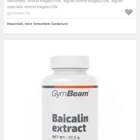
vemoherb, étrend-kiegészítők, egyéb étrend-kiegészítők, egyéb
speciális étrend-kiegészítők
gymbeam.hu
Hasonlók, mint VemoHerb Geránium