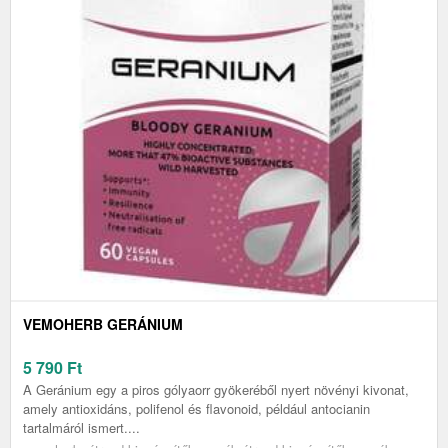
VEMOHERB GERÁNIUM
5 790
Ft
A Geránium egy a piros gólyaorr gyökeréből nyert növényi kivonat,
amely antioxidáns, polifenol és flavonoid, például antocianin
tartalmáról ismert....