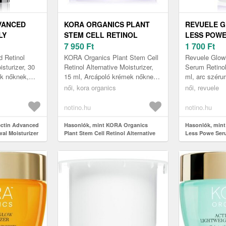
VANCED
KORA ORGANICS PLANT
REVUELE G
LY
STEM CELL RETINOL
LESS POW
TURIZER
ALTERNATIVE
7 950
Ft
RETINOL + 
1 700
Ft
ALÍTÓ KRÉM
MOISTURIZER HIDRATÁLÓ
FIATALÍTÓ
d Retinol
KORA Organics Plant Stem Cell
Revuele Glow
 ML
KRÉM RETINOLLAL 15 ML
ÁPOLÁS 30
sturizer, 30
Retinol Alternative Moisturizer,
Serum Retinol
ek nőknek,
15 ml, Arcápoló krémek nőknek,
ml, arc szér
lmasságából
Nem szeretné alábecsülni a
érzi, hogy bő
női, kora organics
női, revuele
 az első r...
bőrápolást? Használjon hid...
szüksége, min
notino.hu
notino.hu
ectin Advanced
Hasonlók, mint KORA Organics
Hasonlók, mint
wal Moisturizer
Plant Stem Cell Retinol Alternative
Less Powe Seru
 retinollal 30 ml
Moisturizer hidratáló krém retinollal
Niacinamid fiat
15 ml
30 ml