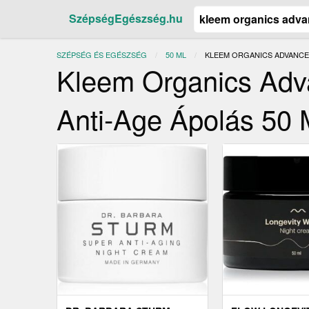
SzépségEgészség.hu
SZÉPSÉG ÉS EGÉSZSÉG
50 ML
JELENLEGI:
KLEEM ORGANICS ADVANCED
Kleem Organics Adva
Anti-Age Ápolás 50 