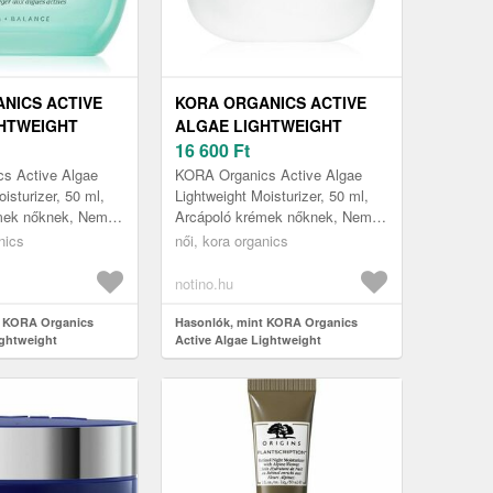
NICS ACTIVE
KORA ORGANICS ACTIVE
HTWEIGHT
ALGAE LIGHTWEIGHT
ER HIDRATÁLÓ
MOISTURIZER HIDRATÁLÓ
16 600
Ft
L
KRÉM 50 ML
s Active Algae
KORA Organics Active Algae
isturizer, 50 ml,
Lightweight Moisturizer, 50 ml,
mek nőknek, Nem
Arcápoló krémek nőknek, Nem
ecsülni a
szeretné alábecsülni a
nics
női, kora organics
asználjon hidratáló
bőrápolást? Használjon hidratáló
krém...
notino.hu
t KORA Organics
Hasonlók, mint KORA Organics
ightweight
Active Algae Lightweight
ratáló krém 50 ml
Moisturizer hidratáló krém 50 ml