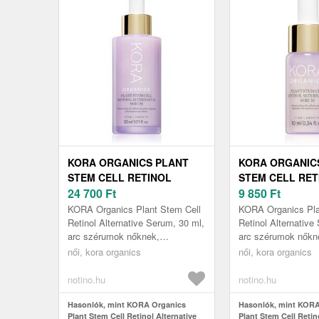
KORA ORGANICS PLANT
KORA ORGANIC
STEM CELL RETINOL
STEM CELL RET
ALTERNATIVE SERUM BŐR
24 700
Ft
ALTERNATIVE 
9 850
Ft
SZÉRUM RETINOLLAL 30
SZÉRUM RETINO
KORA Organics Plant Stem Cell
KORA Organics Pla
ML
ML
Retinol Alternative Serum, 30 ml,
Retinol Alternative
arc szérumok nőknek,
arc szérumok nőkn
Ránctalanító és feszesítő
Ránctalanító és fe
női, kora organics
női, kora organics
szérum Ön is gyönyörködhet
szérum Ön is gyön
fiatalos,...
fiatalos,...
notino.hu
notino.hu
Hasonlók, mint KORA Organics
Hasonlók, mint KORA
Plant Stem Cell Retinol Alternative
Plant Stem Cell Retin