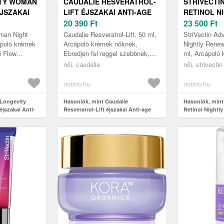
TY WOMAN
CAUDALIE RESVERATROL-
STRIVECTI
JSZAKAI
LIFT ÉJSZAKAI ANTI-AGE
RETINOL N
ÁS
ÁPOLÁS AZ ARCBŐR
20 390
Ft
RENEWAL M
23 500
Ft
0 ML
REGENERÁLÁSÁRA ÉS
ÉJSZAKAI 
man Night
Caudalie Resveratrol-Lift, 50 ml,
StriVectin Ad
MEGÚJÍTÁSÁRA 50 ML
RETINOLLA
ápoló krémek
Arcápoló krémek nőknek,
Nightly Renew
i Flow
Ébredjen fel reggel szebbnek,
ml, Arcápoló
Night Cream
mint ahogyan aludni ment. Hogy
Veszít bőre a
női, caudalie
női, strivectin
bb ápolást
ez nem lehetséges? De igen, ...
és már jelentk
notino.hu
notino.hu
 Longevity
Hasonlók, mint Caudalie
Hasonlók, mint
jszakai Anti-
Resveratrol-Lift éjszakai Anti-age
Retinol Nightly
k 50 ml
ápolás az arcbőr regenerálására és
éjszakai fiatalí
megújítására 50 ml