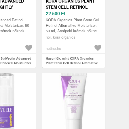
N ADVANCED
KORA ORGANICS PLANT
IGHTLY
STEM CELL RETINOL
OISTURIZER
ALTERNATIVE
22 500
Ft
FIATALÍTÓ KRÉM
MOISTURIZER HIDRATÁLÓ
vanced Retinol
KORA Organics Plant Stem Cell
L 50 ML
KRÉM RETINOLLAL 50 ML
al Moisturizer, 50
Retinol Alternative Moisturizer,
 krémek nőknek,
50 ml, Arcápoló krémek nőknek,
 rugalmasságából
Nem szeretné alábecsülni a
női, kora organics
eznek az első r...
bőrápolást? Használjon hid...
notino.hu
 StriVectin Advanced
Hasonlók, mint KORA Organics
 Renewal Moisturizer
Plant Stem Cell Retinol Alternative
tó krém retinollal 50 ml
Moisturizer hidratáló krém retinollal
50 ml