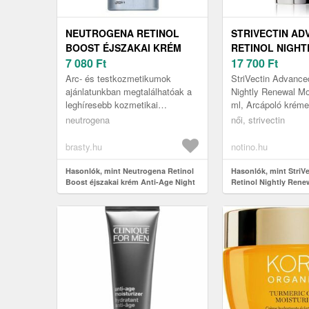
NEUTROGENA RETINOL
STRIVECTIN AD
BOOST ÉJSZAKAI KRÉM
RETINOL NIGHT
ANTI-AGE NIGHT CREAM 50
7 080
Ft
RENEWAL MOIS
17 700
Ft
ML
ÉJSZAKAI FIAT
Arc- és testkozmetikumok
StriVectin Advance
RETINOLLAL 30
ajánlatunkban megtalálhatóak a
Nightly Renewal Moi
leghíresebb kozmetikai
ml, Arcápoló krém
márkanevek Ez a/az Neutrogena
Veszít bőre a ruga
neutrogena
női, strivectin
termék is éjszakai arckrémek
és már jelentkeznek
kategóriá...
brasty.hu
notino.hu
Hasonlók, mint Neutrogena Retinol
Hasonlók, mint StriV
Boost éjszakai krém Anti-Age Night
Retinol Nightly Rene
Cream 50 ml
éjszakai fiatalító krém