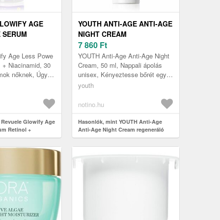
LOWIFY AGE
YOUTH ANTI-AGE ANTI-AGE
E SERUM
NIGHT CREAM
NIACINAMID
REGENERÁLÓ ÉJSZAKAI
7 860
Ft
 ÉJSZAKAI
KRÉM ÉRETT BŐRRE 50 ML
ify Age Less Powe
YOUTH Anti-Age Anti-Age Night
 ML
 + Niacinamid, 30
Cream, 50 ml, Nappali ápolás
umok nőknek, Úgy
unisex, Kényeztesse bőrét egy
rének többre van
tápláló, javító rituáléval – alvás
youth
t amit a kréme...
közben! A YOUTH Anti-Ag...
notino.hu
 Revuele Glowify Age
Hasonlók, mint YOUTH Anti-Age
m Retinol +
Anti-Age Night Cream regeneráló
alító éjszakai ápolás
éjszakai krém érett bőrre 50 ml