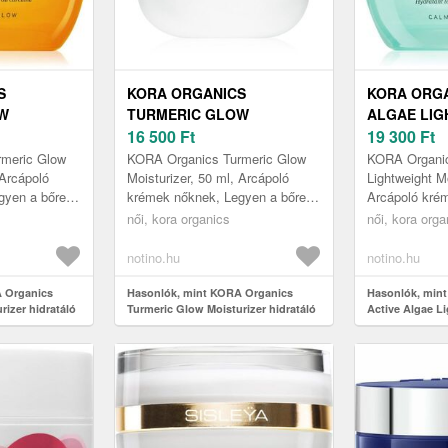
S
KORA ORGANICS
KORA ORGA
W
TURMERIC GLOW
ALGAE LIG
IDRATÁLÓ
MOISTURIZER HIDRATÁLÓ
16 500
Ft
MOISTURIZ
19 300
Ft
KRÉM 50 ML
KRÉM 50 M
meric Glow
KORA Organics Turmeric Glow
KORA Organic
 Arcápoló
Moisturizer, 50 ml, Arcápoló
Lightweight Mo
gyen a bőre
krémek nőknek, Legyen a bőre
Arcápoló kré
 hidratált és
ragyogó, intenzíven hidratált és
szeretné aláb
női, kora organics
női, kora orga
ics Turmer...
ápolt A KORA Organics Turmer...
bőrápolást? H
krém...
notino.hu
notino.hu
 Organics
Hasonlók, mint KORA Organics
Hasonlók, min
rizer hidratáló
Turmeric Glow Moisturizer hidratáló
Active Algae L
krém 50 ml
Moisturizer hid