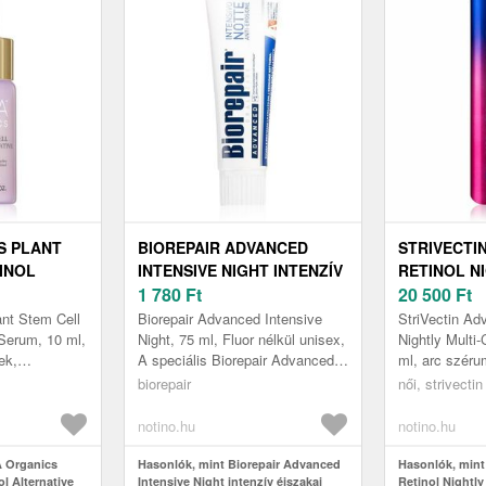
S PLANT
BIOREPAIR ADVANCED
STRIVECTI
INOL
INTENSIVE NIGHT INTENZÍV
RETINOL NI
SERUM BŐR
ÉJSZAKAI ÁPOLÁS A
1 780
Ft
CORRECT 
20 500
Ft
LLAL 10
FOGZOMÁNC
REGENERÁL
nt Stem Cell
Biorepair Advanced Intensive
StriVectin Ad
MEGÚJÍTÁSÁRA 75 ML
SZÉRUM RE
 Serum, 10 ml,
Night, 75 ml, Fluor nélkül unisex,
Nightly Multi
ek,
A speciális Biorepair Advanced
ml, arc szér
HATÁSSAL 
szesítő
Intensive Night ápoló tökéletesen
érzi, hogy bő
biorepair
ML
női, strivectin
yörködhet
teljessé teszi a n...
szüksége, min
notino.hu
notino.hu
 Organics
Hasonlók, mint Biorepair Advanced
Hasonlók, mint
ol Alternative
Intensive Night intenzív éjszakai
Retinol Nightly