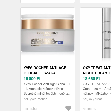
Serum bőr szérum retinollal 30 ml
Serum bőr szérum reti
YVES ROCHER ANTI-AGE
OXY-TREAT ANT
GLOBAL ÉJSZAKAI
NIGHT CREAM É
REGENERÁLÓ KRÉM A
19 000
Ft
KRÉM A BŐRÖR
18 660
Ft
RÁNCOK ELLEN 50 ML
ELLEN 50 ML
Yves Rocher Anti-Age Global, 50
OXY-TREAT Anti-Ag
ml, Arcápoló krémek nőknek,
Cream, 50 ml, Arc
Szeretné minél tovább megőrizni
nőknek, Miközben
fiatalos megjelenését? Ez a
zavartalanul alszik
női, yves rocher
női, oxy-treat
kiváló Yves Rocher Anti-Age...
TREAT Anti-Age éj
arckrém szorgosan 
notino.hu
notino.hu