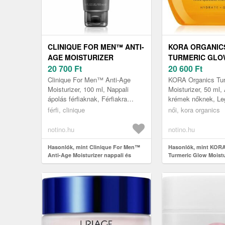
CLINIQUE FOR MEN™ ANTI-
KORA ORGANIC
AGE MOISTURIZER
TURMERIC GLO
NAPPALI ÉS ÉJSZAKAI
20 700
Ft
MOISTURIZER H
20 600
Ft
HIDRATÁLÓ KRÉM
KRÉM 50 ML
Clinique For Men™ Anti-Age
KORA Organics Tur
RÁNCTALANÍTÓ HATÁSSAL
Moisturizer, 100 ml, Nappali
Moisturizer, 50 ml,
ápolás férfiaknak, Férfiakra
krémek nőknek, Le
100 ML
szabott hidratálás A Clinique For
ragyogó, intenzíven
férfi, clinique
női, kora organics
Men™ Anti-Age Moisturizer na...
ápolt A KORA Organ
notino.hu
notino.hu
Hasonlók, mint Clinique For Men™
Hasonlók, mint KORA
Anti-Age Moisturizer nappali és
Turmeric Glow Moistu
éjszakai hidratáló krém ránctalanító
krém 50 ml
hatással 100 ml