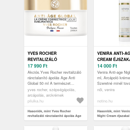
YVES ROCHER
VENIRA ANTI-A
REVITALIZÁLÓ
CREAM ÉJSZAK
RÁNCTALANÍTÓ ÁPOLÁS
17 990
Ft
BŐRÖREGEDÉS 
14 000
Ft
AGE ANTI GLOBAL 50 ML
ML
Akciós.Yves Rocher revitalizáló
Venira Anti-age Ni
ránctalanító ápolás Age Anti
ml, Arcápoló krém
Global 50 ml A természet
Szeretné minél tov
legjobbjai a bőr öregedése ellen.
fiatalos megjelené
yves rocher, szépségápolás,
női, venira
kiváló Venira Anti-a
arcápolás, arckrémek
pilulka.hu
notino.hu
Hasonlók, mint Yves Rocher
Hasonlók, mint Venir
revitalizáló ránctalanító ápolás Age
Night Cream éjszakai
Anti Global 50 ml
bőröregedés ellen 50