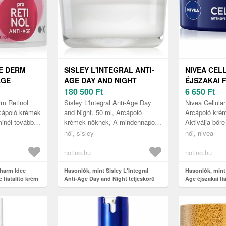
E DERM
SISLEY L'INTEGRAL ANTI-
NIVEA CEL
AGE
AGE DAY AND NIGHT
ÉJSZAKAI 
M ÉRETT
TELJESKÖRŰ ÁPOLÁS A
180 500
Ft
40+ 50 ML
6 650
Ft
BŐRÖREGEDÉS ELLEN 50
m Retinol
Sisley L'Integral Anti-Age Day
Nivea Cellular
ML
rcápoló krémek
and Night, 50 ml, Arcápoló
Arcápoló kré
inél tovább
krémek nőknek, A mindennapos
Aktiválja bőre
megjelenését?
stressz, a nem megfelelő
folyamán! A Ni
női, sisley
női, nivea
rm I...
életvitel és a légszennyezettség
Age éjszakai fi
mi...
notino.hu
notino.hu
pharm Idee
Hasonlók, mint Sisley L'Integral
Hasonlók, mint 
 fiatalító krém
Anti-Age Day and Night teljeskörű
Age éjszakai fi
ápolás a bőröregedés ellen 50 ml