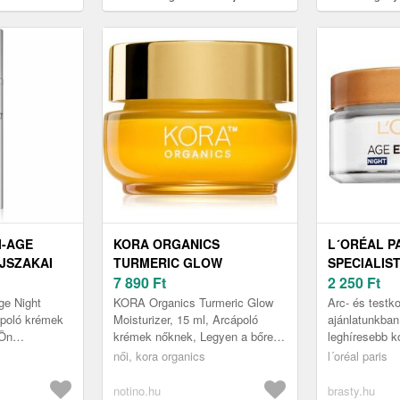
nollal 10 ml
ápolás a fogzománc megújítására 75
regeneráló éjs
ml
revitalizáló hat
I-AGE
KORA ORGANICS
L´ORÉAL P
JSZAKAI
TURMERIC GLOW
SPECIALIS
EGEDÉS
MOISTURIZER HIDRATÁLÓ
7 890
Ft
KRÉM 70+ 
2 250
Ft
KRÉM 15 ML
ANTI-WRIN
e Night
KORA Organics Turmeric Glow
Arc- és test
CREAM 50 
ápoló krémek
Moisturizer, 15 ml, Arcápoló
ajánlatunkban
 Ön
krémek nőknek, Legyen a bőre
leghíresebb k
, az OXY-
ragyogó, intenzíven hidratált és
márkanevek E
női, kora organics
l´oréal paris
szakai
ápolt A KORA Organics Turmer...
Paris termék 
do...
arckrémek kat
notino.hu
brasty.hu