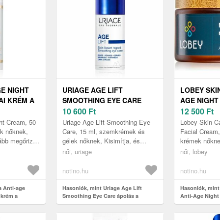
GE NIGHT
URIAGE AGE LIFT
LOBEY SKIN
AI KRÉM A
SMOOTHING EYE CARE
AGE NIGHT
ELLEN 50
ÁPOLÁS A SZEMKÖRÜLI
10 600
Ft
ÉJSZAKAI
12 500
Ft
FINOM RÁNCOKRA
KRÉM 50 M
ght Cream, 50
Uriage Age Lift Smoothing Eye
Lobey Skin Ca
RETINOLLAL 15 ML
ek nőknek,
Care, 15 ml, szemkrémek és
Facial Cream,
ább megőrizni
gélek nőknek, Kisimítja, és
krémek nőkne
sét? Ez a
hatékonyan feszesíti akár az
tovább megőri
női, uriage
női, lobey
ge Nigh...
érzékeny arcbőrt is az Uriage
megjelenését?
Age...
Lobe...
notino.hu
notino.hu
a Anti-age
Hasonlók, mint Uriage Age Lift
Hasonlók, mint
 krém a
Smoothing Eye Care ápolás a
Anti-Age Night
 ml
szemkörüli finom ráncokra retinollal
éjszakai bőrny
15 ml