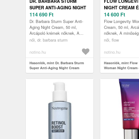
DR. BARBARA STURM
FLOW LONGEVI
SUPER ANTI-AGING NIGHT
NIGHT CREAM É
CREAM ÉJSZAKAI ANTI-
114 690
Ft
ANTI-AGE ÁPOL
14 600
Ft
AGE ÁPOLÁS 50 ML
HÖLGYEKNEK 5
Dr. Barbara Sturm Super Anti-
Flow Longevity Wo
Aging Night Cream, 50 ml,
Cream, 50 ml, Arc
Arcápoló krémek nőknek, A
nőknek, A minőség
minőségi Dr. Barbara Sturm
Longevity Woman 
női, dr. barbara sturm
női, flow
Super Anti-Aging Night Cream
készítmény a legjo
készítmény...
nyújtja a...
notino.hu
notino.hu
Hasonlók, mint Dr. Barbara Sturm
Hasonlók, mint Flow
Super Anti-Aging Night Cream
Woman Night Cream é
éjszakai Anti-age ápolás 50 ml
age ápolás hölgyekne