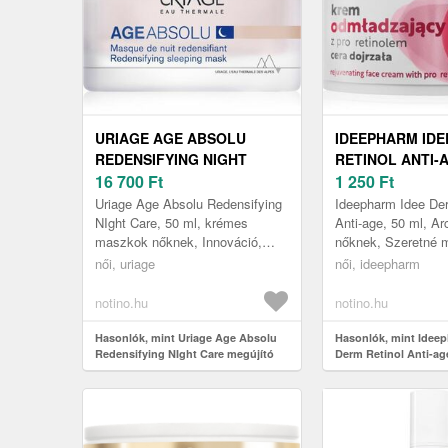
URIAGE AGE ABSOLU
IDEEPHARM IDE
REDENSIFYING NIGHT
RETINOL ANTI-
CARE MEGÚJÍTÓ ÉJSZAKAI
16 700
Ft
FIATALÍTÓ KRÉ
1 250
Ft
ÁPOLÁS A BŐRÖREGEDÉS
BŐRRE 50 ML
Uriage Age Absolu Redensifying
Ideepharm Idee Der
ELLEN 50 ML
NIght Care, 50 ml, krémes
Anti-age, 50 ml, A
maszkok nőknek, Innováció,
nőknek, Szeretné m
globális anti-aging maszk amely
megőrizni fiatalos 
női, uriage
női, ideepharm
serkenti a prokollagén szintézi...
Ez a kiváló Ideepha
notino.hu
notino.hu
Hasonlók, mint Uriage Age Absolu
Hasonlók, mint Idee
Redensifying NIght Care megújító
Derm Retinol Anti-age
éjszakai ápolás a bőröregedés ellen
érett bőrre 50 ml
50 ml