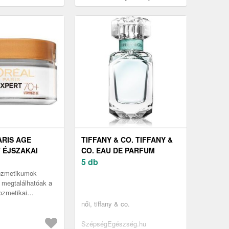
zakai szérum
ással retinollal 30 ml
ARIS AGE
TIFFANY & CO. TIFFANY &
T ÉJSZAKAI
CO. EAU DE PARFUM
NOURISHING
HÖLGYEKNEK 30 ML
5 db
KE NIGHT
kozmetikumok
ML
 megtalálhatóak a
ozmetikai
z a/az L´Oréal
női, tiffany & co.
is éjszakai
egó...
SzépségEgészség.hu