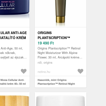
LULAR ANTI-AGE
ORIGINS
FIATALÍTÓ KRÉM
PLANTSCRIPTION™
RETINOL NIGHT
19 490
Ft
MOISTURIZER WITH ALPINE
 Anti-Age, 50 ml,
Origins Plantscription™ Retinol
FLOWER HIDRATÁLÓ
mek nőknek,
Night Moisturizer With Alpine
 sejtjeit az éjszaka
Flower, 30 ml, Arcápoló krémek
ÉJSZAKAI KRÉM
vea Cellular Anti-
nőknek, Nem szeretné
RETINOLLAL 30 ML
női, origins
atalító k...
alábecsülni a bőrápolást?
Használ...
notino.hu
Nivea Cellular Anti-
Hasonlók, mint Origins
atalító krém 40+ 50 ml
Plantscription™ Retinol Night
Moisturizer With Alpine Flower
hidratáló éjszakai krém retinollal 30
ml