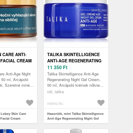
 CARE ANTI-
TALIKA SKINTELLIGENCE
 FACIAL CREAM
ANTI-AGE REGENERATING
 BŐRNYUGTATÓ
NIGHT GEL CREAM GÉLES
11 350
Ft
L
KRÉM ÉJSZAKÁRA 50 ML
re Anti-Age Night
Talika Skintelligence Anti-Age
 50 ml, Arcápoló
Regenerating Night Gel Cream,
k, Szeretné minél
50 ml, Arcápoló krémek nőknek,
zni fiatalos
Szeretné minél tovább megőrizni
női, talika
 Ez a kiváló
fiatalos megjelenését? ...
notino.hu
 Lobey Skin Care
Hasonlók, mint Talika Skintelligence
 Facial Cream
Anti-Age Regenerating Night Gel
ugtató krém 50 ml
Cream géles krém éjszakára 50 ml