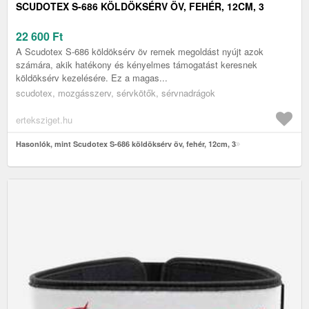
SCUDOTEX S-686 KÖLDÖKSÉRV ÖV, FEHÉR, 12CM, 3
22 600
Ft
A Scudotex S-686 köldöksérv öv remek megoldást nyújt azok
számára, akik hatékony és kényelmes támogatást keresnek
köldöksérv kezelésére. Ez a magas...
scudotex, mozgásszerv, sérvkötők, sérvnadrágok
erteksziget.hu
Hasonlók, mint Scudotex S-686 köldöksérv öv, fehér, 12cm, 3