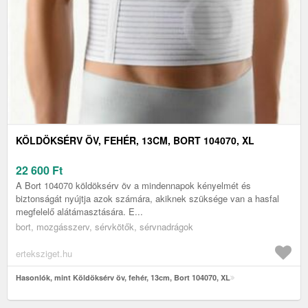
KÖLDÖKSÉRV ÖV, FEHÉR, 13CM, BORT 104070, XL
22 600
Ft
A Bort 104070 köldöksérv öv a mindennapok kényelmét és
biztonságát nyújtja azok számára, akiknek szüksége van a hasfal
megfelelő alátámasztására. E...
bort, mozgásszerv, sérvkötők, sérvnadrágok
erteksziget.hu
Hasonlók, mint Köldöksérv öv, fehér, 13cm, Bort 104070, XL