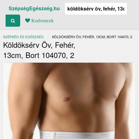
SzépségEgészség.hu
Kedvencek
SZÉPSÉG ÉS EGÉSZSÉG
JELENLEGI:
KÖLDÖKSÉRV ÖV, FEHÉR, 13CM, BORT 104070, 2
Köldöksérv Öv, Fehér,
13cm, Bort 104070, 2