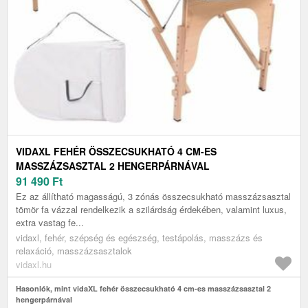
VIDAXL FEHÉR ÖSSZECSUKHATÓ 4 CM-ES
MASSZÁZSASZTAL 2 HENGERPÁRNÁVAL
91 490
Ft
Ez az állítható magasságú, 3 zónás összecsukható masszázsasztal
tömör fa vázzal rendelkezik a szilárdság érdekében, valamint luxus,
extra vastag fe...
vidaxl, fehér, szépség és egészség, testápolás, masszázs és
relaxáció, masszázsasztalok
vidaxl.hu
Hasonlók, mint vidaXL fehér összecsukható 4 cm-es masszázsasztal 2
hengerpárnával