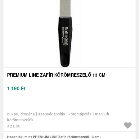
PREMIUM LINE ZAFÍR KÖRÖMRESZELŐ 13 CM
1 190
Ft
dukas, drogéria | szépségápolás | körömápolás | manikűr |
körömreszelők
alza.hu
Hasonlók, mint PREMIUM LINE Zafír körömreszelő 13 cm