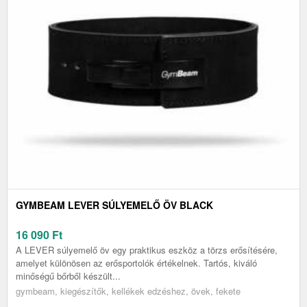
GYMBEAM LEVER SÚLYEMELŐ ÖV BLACK
16 090
Ft
A LEVER súlyemelő öv egy praktikus eszköz a törzs erősítésére,
amelyet különösen az erősportolók értékelnek. Tartós, kiváló
minőségű bőrből készült...
gymbeam, kiegészítők, kellékek edzéshez, övek, fekete