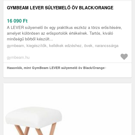
GYMBEAM LEVER SÚLYEMELŐ ÖV BLACK/ORANGE
16 090
Ft
A LEVER súlyemelő öv egy praktikus eszköz a törzs erősítésére,
amelyet különösen az erősportolók értékelnek. Tartós, kiváló
minőségű bőrből készült...
gymbeam, kiegészítők, kellékek edzéshez, övek, narancssárga
gymbeam.hu
Hasonlók, mint GymBeam LEVER súlyemelő öv Black/Orange