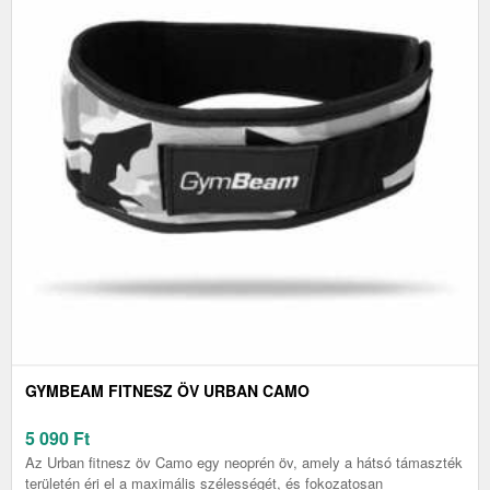
GYMBEAM FITNESZ ÖV URBAN CAMO
5 090
Ft
Az Urban fitnesz öv Camo egy neoprén öv, amely a hátsó támaszték
területén éri el a maximális szélességét, és fokozatosan