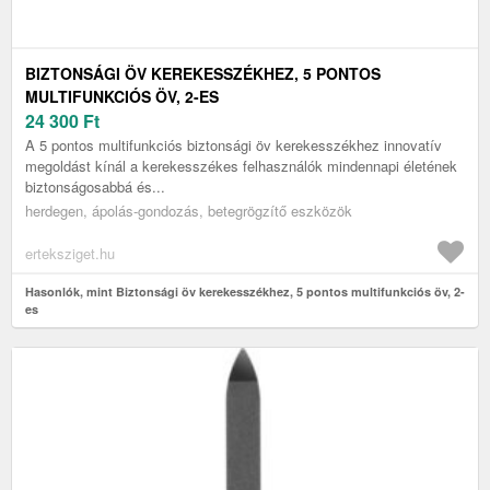
BIZTONSÁGI ÖV KEREKESSZÉKHEZ, 5 PONTOS
MULTIFUNKCIÓS ÖV, 2-ES
24 300
Ft
A 5 pontos multifunkciós biztonsági öv kerekesszékhez innovatív
megoldást kínál a kerekesszékes felhasználók mindennapi életének
biztonságosabbá és...
herdegen, ápolás-gondozás, betegrögzítő eszközök
erteksziget.hu
Hasonlók, mint Biztonsági öv kerekesszékhez, 5 pontos multifunkciós öv, 2-
es