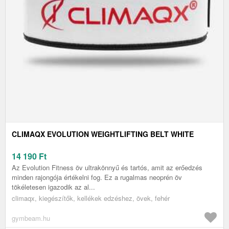
CLIMAQX EVOLUTION WEIGHTLIFTING BELT WHITE
14 190
Ft
Az Evolution Fitness öv ultrakönnyű és tartós, amit az erőedzés
minden rajongója értékelni fog. Ez a rugalmas neoprén öv
tökéletesen igazodik az al...
climaqx, kiegészítők, kellékek edzéshez, övek, fehér
gymbeam.hu