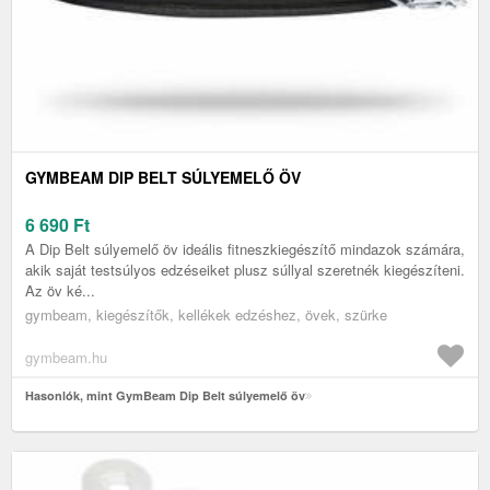
GYMBEAM DIP BELT SÚLYEMELŐ ÖV
6 690
Ft
A Dip Belt súlyemelő öv ideális fitneszkiegészítő mindazok számára,
akik saját testsúlyos edzéseiket plusz súllyal szeretnék kiegészíteni.
Az öv ké...
gymbeam, kiegészítők, kellékek edzéshez, övek, szürke
gymbeam.hu
Hasonlók, mint GymBeam Dip Belt súlyemelő öv