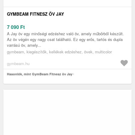
GYMBEAM FITNESZ ÖV JAY
7 090
Ft
A Jay öv egy minőségi edzéshez való öv, amely műbőrből készült.
Az öv végén egy nagy csat található. Ez egy erős, tartós és dupla
varrású öv, amely...
gymbeam, kiegészítők, kellékek edzéshez, övek, multicolor
gymbeam.hu
Hasonlók, mint GymBeam Fitnesz öv Jay