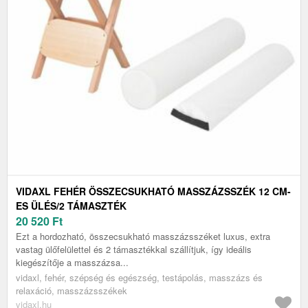
VIDAXL FEHÉR ÖSSZECSUKHATÓ MASSZÁZSSZÉK 12 CM-
ES ÜLÉS/2 TÁMASZTÉK
20 520
Ft
Ezt a hordozható, összecsukható masszázsszéket luxus, extra
vastag ülőfelülettel és 2 támasztékkal szállítjuk, így ideális
kiegészítője a masszázsa...
vidaxl, fehér, szépség és egészség, testápolás, masszázs és
relaxáció, masszázsszékek
vidaxl.hu