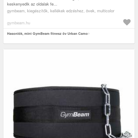
keskenyedik az oldalak fe...
gymbeam, kiegészítők, kellékek edzéshez, övek, multicolor
gymbeam.hu
Hasonlók, mint GymBeam fitnesz öv Urban Camo