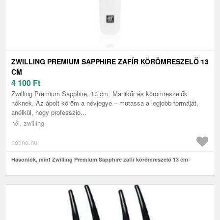
ZWILLING PREMIUM SAPPHIRE ZAFÍR KÖRÖMRESZELŐ 13
CM
4 100
Ft
Zwilling Premium Sapphire, 13 cm, Manikűr és körömreszelők
nőknek, Az ápolt köröm a névjegye – mutassa a legjobb formáját,
anélkül, hogy professzio...
női, zwilling
notino.hu
Hasonlók, mint Zwilling Premium Sapphire zafír körömreszelő 13 cm