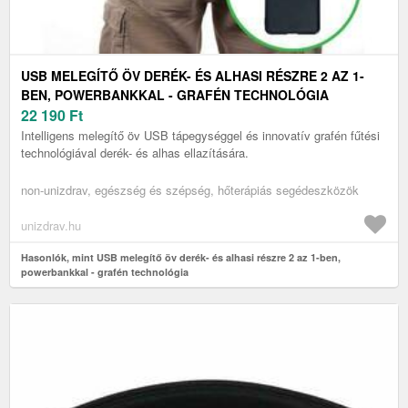
USB MELEGÍTŐ ÖV DERÉK- ÉS ALHASI RÉSZRE 2 AZ 1-
BEN, POWERBANKKAL - GRAFÉN TECHNOLÓGIA
22 190
Ft
Intelligens melegítő öv USB tápegységgel és innovatív grafén fűtési
technológiával derék- és alhas ellazítására.
non-unizdrav, egészség és szépség, hőterápiás segédeszközök
unizdrav.hu
Hasonlók, mint USB melegítő öv derék- és alhasi részre 2 az 1-ben,
powerbankkal - grafén technológia