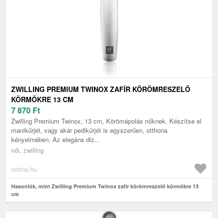
ZWILLING PREMIUM TWINOX ZAFÍR KÖRÖMRESZELŐ
KÖRMÖKRE 13 CM
7 870
Ft
Zwilling Premium Twinox, 13 cm, Körömápolás nőknek, Készítse el
manikűrjét, vagy akár pedikűrjét is egyszerűen, otthona
kényelmében. Az elegáns diz...
női, zwilling
notino.hu
Hasonlók, mint Zwilling Premium Twinox zafír körömreszelő körmökre 13
cm