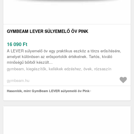
GYMBEAM LEVER SÚLYEMELŐ ÖV PINK
16 090
Ft
A LEVER súlyemelő öv egy praktikus eszköz a törzs erősítésére,
amelyet különösen az erősportolók értékelnek. Tartós, kiváló
minőségű bőrből készült...
gymbeam, kiegészítők, kellékek edzéshez, övek, rózsaszín
gymbeam.hu
Hasonlók, mint GymBeam LEVER súlyemelő öv Pink