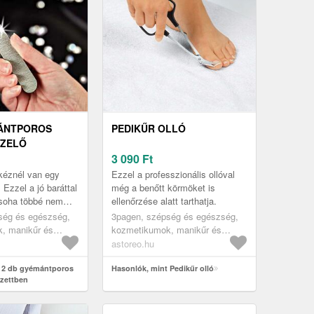
MÁNTPOROS
PEDIKŰR OLLÓ
ZELŐ
3 090
Ft
 kéznél van egy
Ezzel a professzionális ollóval
 Ezzel a jó baráttal
még a benőtt körmöket is
soha többé nem
ellenőrzése alatt tarthatja.
d másikra! Valódi
ség és egészség,
3pagen, szépség és egészség,
szecskékkel b...
, manikűr és
kozmetikumok, manikűr és
pedikűr
astoreo.hu
t 2 db gyémántporos
Hasonlók, mint Pedikűr olló
zettben