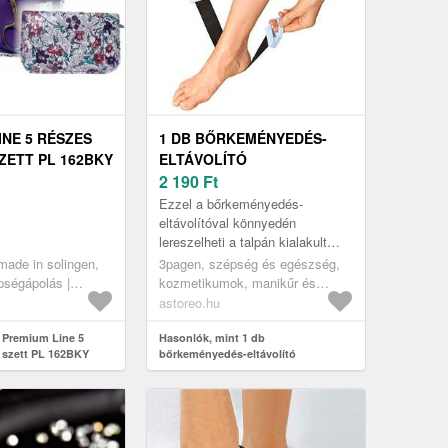
INE 5 RÉSZES
1 DB BŐRKEMÉNYEDÉS-
ZETT PL 162BKY
ELTÁVOLÍTÓ
OLINGEN
2 190
Ft
Ezzel a bőrkeményedés-
eltávolítóval könnyedén
lereszelheti a talpán kialakult
bőrkeményedéseket. Erőfeszítés
made in solingen,
3pagen, szépség és egészség,
nélkül, fárasztó hajlongás és
épségápolás |
kozmetikumok, manikűr és
ficamok ...
 manikűr-pedikűr
pedikűr
astoreo.hu
 Premium Line 5
Hasonlók, mint 1 db
 szett PL 162BKY
bőrkeményedés-eltávolító
en