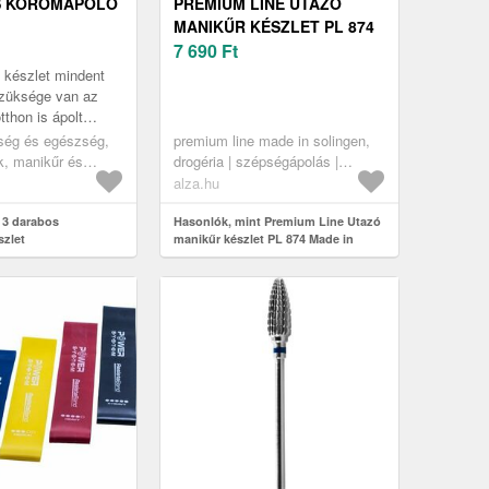
S KÖRÖMÁPOLÓ
PREMIUM LINE UTAZÓ
MANIKŰR KÉSZLET PL 874
MADE IN SOLINGEN
7 690
Ft
 készlet mindent
szüksége van az
tthon is ápolt
artalmaz egy
ség és egészség,
premium line made in solingen,
römcsipeszt a
, manikűr és
drogéria | szépségápolás |
körömápolás | manikűr-pedikűr
alza.hu
készletek
 3 darabos
Hasonlók, mint Premium Line Utazó
zlet
manikűr készlet PL 874 Made in
Solingen