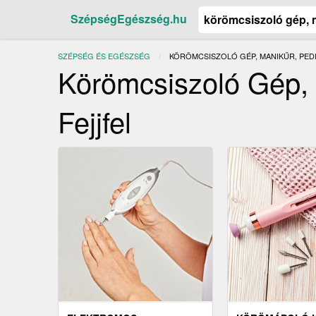
SzépségEgészség.hu
SZÉPSÉG ÉS EGÉSZSÉG
JELENLEGI:
KÖRÖMCSISZOLÓ GÉP, MANIKŰR, PEDI
Körömcsiszoló Gép, 
Fejjfel