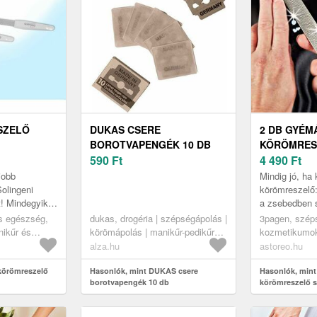
SZELŐ
DUKAS CSERE
2 DB GYÉ
BOROTVAPENGÉK 10 DB
KÖRÖMRES
590
Ft
SZETTBEN
4 490
Ft
jobb
Mindig jó, ha
olingeni
körömreszelő:
! Mindegyik
a zsebedben 
mcsés.
lesz szüksége
s egészség,
dukas, drogéria | szépségápolás |
3pagen, szép
gyémántpor ré
ikűr és
körömápolás | manikűr-pedikűr
kozmetikumok
készletek
pedikűr
alza.hu
astoreo.hu
 körömreszelő
Hasonlók, mint DUKAS csere
Hasonlók, min
borotvapengék 10 db
körömreszelő s