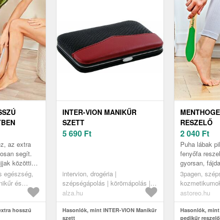
SSZÚ
INTER-VION MANIKŰR
MENTHOGEL
TBEN
SZETT
RESZELŐ
5 690
Ft
2 040
Ft
z, az extra
Puha lábak pil
osan segít.
fenyőfa resze
jjak közötti
gyorsan, fáj
isztítására és
kíméletesebben
s egészség,
intervion, drogéria |
3pagen, szép
ap...
durva bőrkem
ikűr és
szépségápolás | körömápolás |
kozmetikumok
manikűr-pedikűr készletek
pedikűr
alza.hu
astoreo.hu
extra hosszú
Hasonlók, mint INTER-VION Manikűr
Hasonlók, mint
szett
pedikűr reszelő