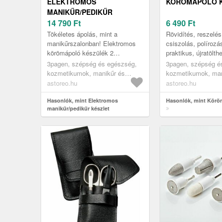
ELEKTROMOS
KÖRÖMÁPOLÓ 
MANIKŰR/PEDIKŰR
KÉSZLET
14 790
Ft
6 490
Ft
Tökéletes ápolás, mint a
Rövidítés, reszelés
manikűrszalonban! Elektromos
csiszolás, polírozás
körömápoló készülék 2
praktikus, újratölth
sebességfokozattal és 7
különböző tartozék
3pagen, szépség és egészség,
3pagen, szépség é
tartozékkal: marófej a benőtt
tud. Segítségével pr
kozmetikumok, manikűr és
kozmetikumok, man
körmökhöz, henger...
pedikűr
pedikűr
astoreo.hu
astoreo.hu
Hasonlók, mint Elektromos
Hasonlók, mint Körö
manikűr/pedikűr készlet