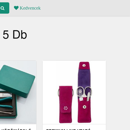
Kedvencek
, 5 Db