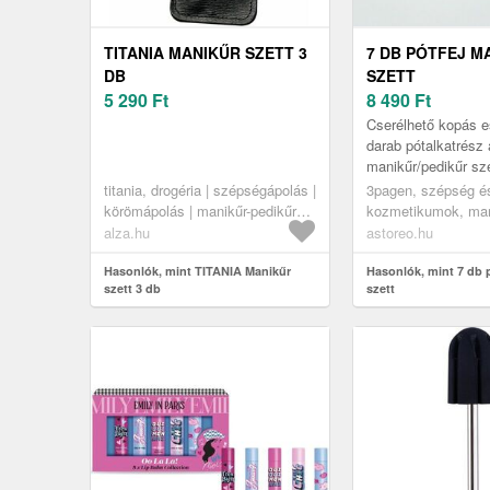
TITANIA MANIKŰR SZETT 3
7 DB PÓTFEJ M
DB
SZETT
5 290
Ft
8 490
Ft
Cserélhető kopás e
darab pótalkatrész
manikűr/pedikűr sz
titania, drogéria | szépségápolás |
3pagen, szépség é
körömápolás | manikűr-pedikűr
kozmetikumok, man
készletek
pedikűr
alza.hu
astoreo.hu
Hasonlók, mint TITANIA Manikűr
Hasonlók, mint 7 db 
szett 3 db
szett