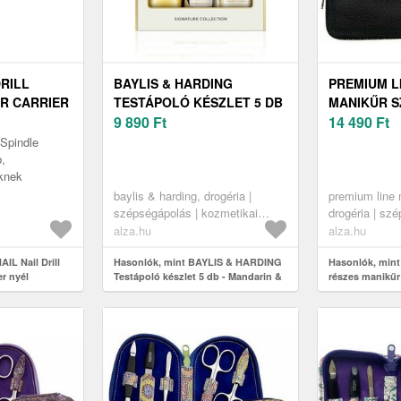
DRILL
BAYLIS & HARDING
PREMIUM L
R CARRIER
TESTÁPOLÓ KÉSZLET 5 DB
MANIKŰR S
ISZOLÓ
- MANDARIN & GRAPEFRUIT
9 890
Ft
MADE IN S
14 490
Ft
10 MM 1 DB
 Spindle
b,
knek
baylis & harding, drogéria |
premium line 
szépségápolás | kozmetikai
drogéria | sz
szettek
körömápolás |
alza.hu
alza.hu
készletek
IL Nail Drill
Hasonlók, mint BAYLIS & HARDING
Hasonlók, mint
r nyél
Testápoló készlet 5 db - Mandarin &
részes manikűr
ez méret 10 mm
grapefruit
Made in Soling