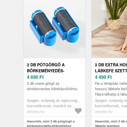
2 DB PÓTGÖRGŐ A
2 DB EXTRA HO
BŐRKEMÉNYEDÉS-
LÁBKEFE SZET
ELTÁVOLÍTÓHOZ
4 690
Ft
4 490
Ft
2 db csere görgő az
Ha a lehajolás nehé
érintésmentes bőreltávolítóhoz.
hosszú lábkefe bizt
Használhatja a lábu
terek könnyed megt
3pagen, szépség és egészség,
3pagen, szépség é
a lábgombásodás al
kozmetikumok, manikűr és
kozmetikumok, man
pedikűr
pedikűr
astoreo.hu
astoreo.hu
Hasonlók, mint 2 db pótgörgő a
Hasonlók, mint 2 db 
bőrkeményedés-eltávolítóhoz
lábkefe szettben