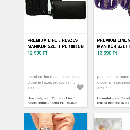
PREMIUM LINE 5 RÉSZES
PREMIUM LINE 
MANIKŰR SZETT PL 1693CN
MANIKŰR SZETT
MADE IN SOLINGEN
12 990
Ft
MADE IN SOLIN
13 690
Ft
premium line made in solingen,
premium line made 
drogéria | szépségápolás |
drogéria | szépségá
körömápolás | manikűr-pedikűr
körömápolás | mani
alza.hu
alza.hu
készletek
készletek
Hasonlók, mint Premium Line 5
Hasonlók, mint Prem
részes manikűr szett PL 1693CN
részes manikűr szett
Made in Solingen
Made in Solingen