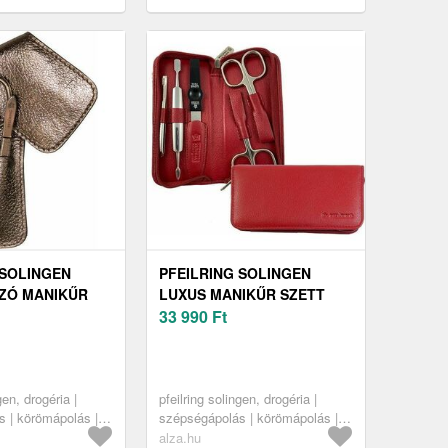
 SOLINGEN
PFEILRING SOLINGEN
ZÓ MANIKŰR
LUXUS MANIKŰR SZETT
3
93500700 PIROS
33 990
Ft
gen, drogéria |
pfeilring solingen, drogéria |
 | körömápolás |
szépségápolás | körömápolás |
űr készletek
manikűr-pedikűr készletek
alza.hu