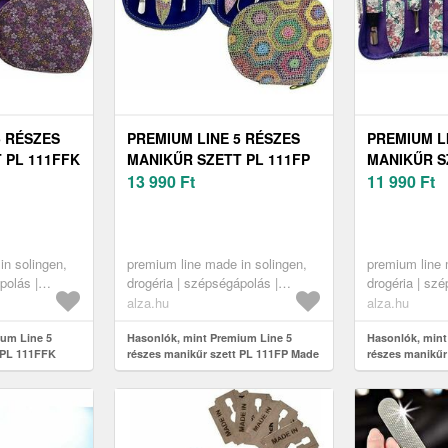
5 RÉSZES
PREMIUM LINE 5 RÉSZES
PREMIUM L
 PL 111FFK
MANIKŰR SZETT PL 111FP
MANIKŰR S
GEN
MADE IN SOLINGEN
13 990
Ft
MADE IN S
11 990
Ft
in solingen,
premium line made in solingen,
premium line 
polás |
drogéria | szépségápolás |
drogéria | sz
kűr-pedikűr
körömápolás | manikűr-pedikűr
körömápolás |
alza.hu
alza.hu
készletek
készletek
ium Line 5
Hasonlók, mint Premium Line 5
Hasonlók, mint
 PL 111FFK
részes manikűr szett PL 111FP Made
részes manikűr
in Solingen
Made in Soling