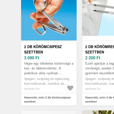
2 DB KÖRÖMCSIPESZ
2 DB KÖRÖMRE
SZETTBEN
SZETTBEN
3 090
Ft
2 200
Ft
Végre egy tökéletes körömvágó a
Ezért ajánljuk a leg
kéz- és lábkörmökhöz. A
minőségű, eredeti S
praktikus ollós nyélnek
gyémánt reszelőket
köszönhetően könnyen kézben
finom + durva sze
3pagen, szépség és egészség,
3pagen, szépség é
tartható, anélkül, hogy
kozmetikumok, manikűr és
kozmetikumok, man
elcsúszna. A re...
pedikűr
pedikűr
astoreo.hu
astoreo.hu
Hasonlók, mint 2 db körömcsipesz
Hasonlók, mint 2 db
szettben
szettben