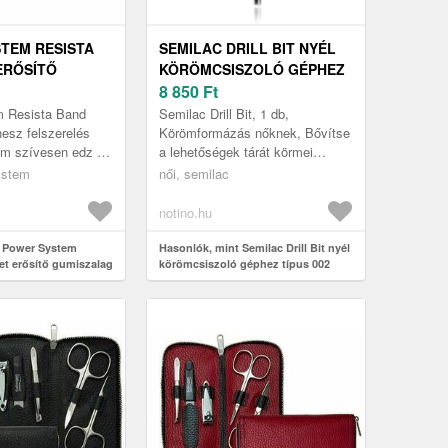
TEM RESISTA
SEMILAC DRILL BIT NYÉL
ERŐSÍTŐ
KÖRÖMCSISZOLÓ GÉPHEZ
G KÉSZLET 5
TÍPUS 002 CARBINE CONE 1
8 850
Ft
DB
 Resista Band
Semilac Drill Bit, 1 db,
nesz felszerelés
Körömformázás nőknek, Bővítse
em szívesen edz a
a lehetőségek tárát körmei
termekben és
tökéletes formázásához. A kiváló
system
női, semilac
ntokban? A Power
Semilac Drill Bit termék segít a...
notino.hu
t Power System
Hasonlók, mint Semilac Drill Bit nyél
et erősítő gumiszalag
körömcsiszoló géphez típus 002
Carbine Cone 1 db