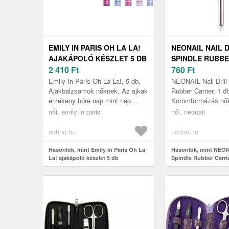
EMILY IN PARIS OH LA LA!
NEONAIL NAIL 
AJAKÁPOLÓ KÉSZLET 5 DB
SPINDLE RUBBE
2 410
Ft
NYÉL KÖRÖMCS
760
Ft
GÉPHEZ MÉRET 
Emily In Paris Oh La La!, 5 db,
NEONAIL Nail Drill
Ajakbalzsamok nőknek, Az ajkak
Rubber Carrier, 1 d
érzékeny bőre nap mint nap
Körömformázás nő
különféle igénybevételnek van
női, emily in paris
női, neonail
kitéve, az élelmiszerekkel ...
notino.hu
notino.hu
Hasonlók, mint Emily In Paris Oh La
Hasonlók, mint NEONA
La! ajakápoló készlet 5 db
Spindle Rubber Carrie
körömcsiszoló géph
1 db