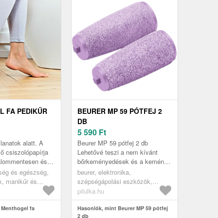
 FA PEDIKŰR
BEURER MP 59 PÓTFEJ 2
DB
5 590
Ft
lanatok alatt. A
Beurer MP 59 pótfej 2 db
lő csiszolópapírja
Lehetővé teszi a nem kívánt
dalommentesen és
bőrkeményedések és a kemény
 távolítja el a
vagy érdes bőr egyszerű
ség és egészség,
beurer, elektronika,
ényedéseket é...
eltávolítását a talpról.
, manikűr és
szépségápolási eszközök,
testápoló eszközök, manikűr-
pilulka.hu
pedikűr eszközök
 Menthogel fa
Hasonlók, mint Beurer MP 59 pótfej
2 db