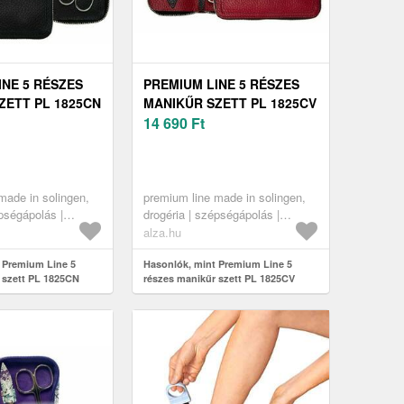
INE 5 RÉSZES
PREMIUM LINE 5 RÉSZES
ZETT PL 1825CN
MANIKŰR SZETT PL 1825CV
OLINGEN
MADE IN SOLINGEN
14 690
Ft
made in solingen,
premium line made in solingen,
épségápolás |
drogéria | szépségápolás |
 manikűr-pedikűr
körömápolás | manikűr-pedikűr
alza.hu
készletek
 Premium Line 5
Hasonlók, mint Premium Line 5
 szett PL 1825CN
részes manikűr szett PL 1825CV
en
Made in Solingen