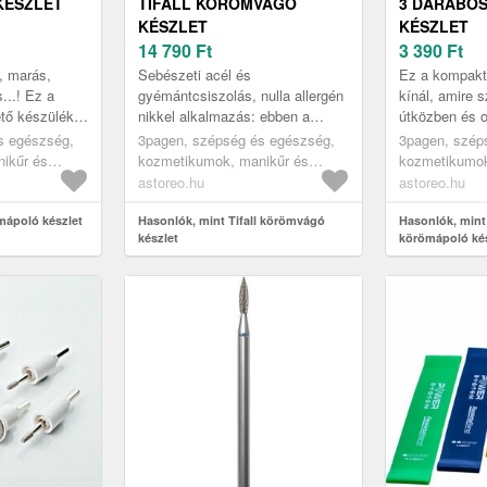
KÉSZLET
TIFALL KÖRÖMVÁGÓ
3 DARABO
KÉSZLET
KÉSZLET
14 790
Ft
3 390
Ft
, marás,
Sebészeti acél és
Ez a kompakt
...! Ez a
gyémántcsiszolás, nulla allergén
kínál, amire 
ető készülék 5
nikkel alkalmazás: ebben a
útközben és o
kal mindent
körömolló készletben minden
körmökhöz. T
s egészség,
3pagen, szépség és egészség,
3pagen, szép
ofi ...
tökéletes. Az ergonomikus forma
szögletes kö
ikűr és
kozmetikumok, manikűr és
kozmetikumok
biztosítj...
precíz vág...
pedikűr
pedikűr
astoreo.hu
astoreo.hu
mápoló készlet
Hasonlók, mint Tifall körömvágó
Hasonlók, mint
készlet
körömápoló kés