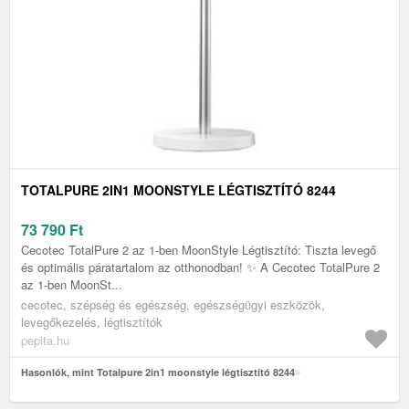
TOTALPURE 2IN1 MOONSTYLE LÉGTISZTÍTÓ 8244
73 790
Ft
Cecotec TotalPure 2 az 1-ben MoonStyle Légtisztító: Tiszta levegő
és optimális páratartalom az otthonodban! ✨ A Cecotec TotalPure 2
az 1-ben MoonSt...
cecotec, szépség és egészség, egészségügyi eszközök,
levegőkezelés, légtisztítók
pepita.hu
Hasonlók, mint Totalpure 2in1 moonstyle légtisztító 8244