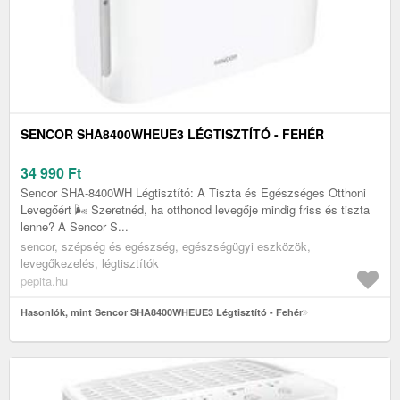
SENCOR SHA8400WHEUE3 LÉGTISZTÍTÓ - FEHÉR
34 990
Ft
Sencor SHA-8400WH Légtisztító: A Tiszta és Egészséges Otthoni
Levegőért 🌬️ Szeretnéd, ha otthonod levegője mindig friss és tiszta
lenne? A Sencor S...
sencor, szépség és egészség, egészségügyi eszközök,
levegőkezelés, légtisztítók
pepita.hu
Hasonlók, mint Sencor SHA8400WHEUE3 Légtisztító - Fehér