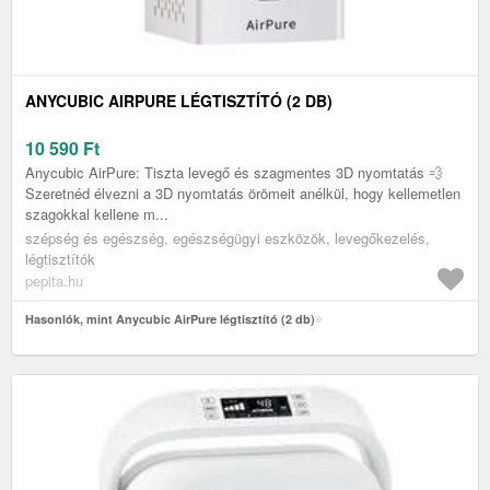
ANYCUBIC AIRPURE LÉGTISZTÍTÓ (2 DB)
10 590
Ft
Anycubic AirPure: Tiszta levegő és szagmentes 3D nyomtatás 💨
Szeretnéd élvezni a 3D nyomtatás örömeit anélkül, hogy kellemetlen
szagokkal kellene m...
szépség és egészség, egészségügyi eszközök, levegőkezelés,
légtisztítók
pepita.hu
Hasonlók, mint Anycubic AirPure légtisztító (2 db)