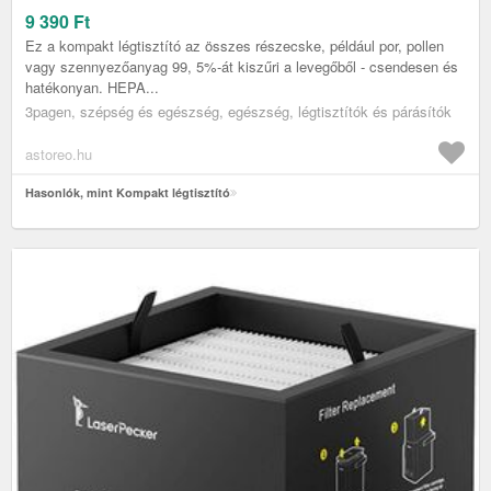
9 390
Ft
Ez a kompakt légtisztító az összes részecske, például por, pollen
vagy szennyezőanyag 99, 5%-át kiszűri a levegőből - csendesen és
hatékonyan. HEPA...
3pagen, szépség és egészség, egészség, légtisztítók és párásítók
astoreo.hu
Hasonlók, mint Kompakt légtisztító