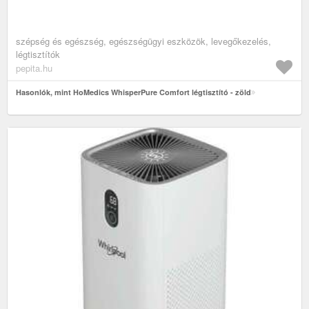
szépség és egészség, egészségügyi eszközök, levegőkezelés,
légtisztítók
pepita.hu
Hasonlók, mint HoMedics WhisperPure Comfort légtisztító - zöld