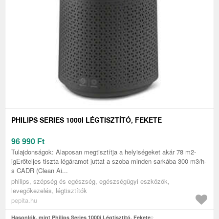
PHILIPS SERIES 1000I LÉGTISZTÍTÓ, FEKETE
96 990
Ft
Tulajdonságok: Alaposan megtisztítja a helyiségeket akár 78 m2-
igErőteljes tiszta légáramot juttat a szoba minden sarkába 300 m3/h-
s CADR (Clean Ai...
philips, szépség és egészség, egészségügyi eszközök,
levegőkezelés, légtisztítók
pepita.hu
Hasonlók, mint Philips Series 1000i Légtisztító, Fekete