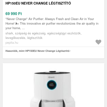
HP150EU NEVER CHANGE LÉGTISZTÍTÓ
69 990
Ft
"Never Change" Air Purifier: Always Fresh and Clean Air in Your
Home! 🌬️ This innovative air purifier revolutionizes the air quality in
your home, ...
shark, szépség és egészség, egészségügyi eszközök,
levegőkezelés, légtisztítók
pepita.hu
Hasonlók, mint HP150EU Never Change Légtisztító