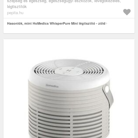
szépség és egészség, egészségügyi eszközök, levegőkezelés,
légtisztítók
pepita.hu
Hasonlók, mint HoMedics WhisperPure Mini légtisztító - zöld