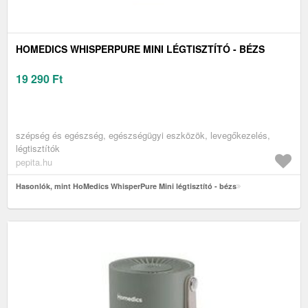
HOMEDICS WHISPERPURE MINI LÉGTISZTÍTÓ - BÉZS
19 290
Ft
szépség és egészség, egészségügyi eszközök, levegőkezelés,
légtisztítók
pepita.hu
Hasonlók, mint HoMedics WhisperPure Mini légtisztító - bézs