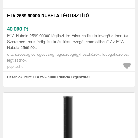
ETA 2569 90000 NUBELA LÉGTISZTÍTÓ
40 090
Ft
ETA Nubela 2569 90000 légtisztító: Friss és tiszta levegő otthon 🌬️
Szeretnéd, ha mindig tiszta és friss levegő lenne otthon? Az ETA
Nubela 2569 90...
eta, szépség és egészség, egészségügyi eszközök, levegőkezelés,
légtisztítók
pepita.hu
Hasonlók, mint ETA 2569 90000 Nubela Légtisztító