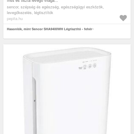
friss és tiszta levegő világá...
sencor, szépség és egészség, egészségügyi eszközök,
levegőkezelés, légtisztítók
pepita.hu
Hasonlók, mint Sencor SHA9400WH Légtisztító - fehér