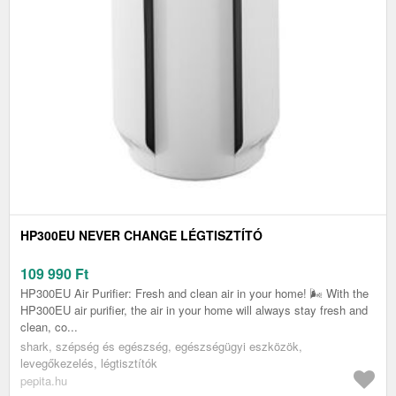
HP300EU NEVER CHANGE LÉGTISZTÍTÓ
109 990
Ft
HP300EU Air Purifier: Fresh and clean air in your home! 🌬️ With the
HP300EU air purifier, the air in your home will always stay fresh and
clean, co...
shark, szépség és egészség, egészségügyi eszközök,
levegőkezelés, légtisztítók
pepita.hu