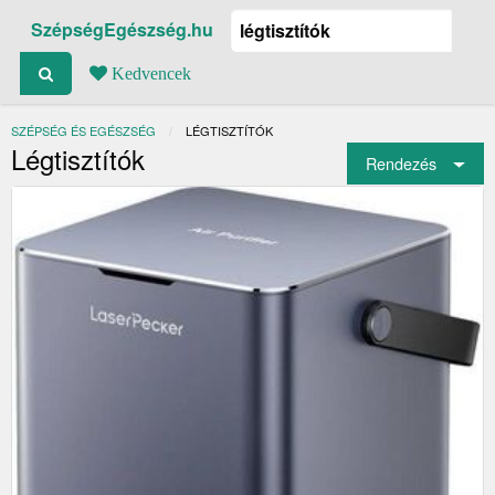
SzépségEgészség.hu
Kedvencek
SZÉPSÉG ÉS EGÉSZSÉG
JELENLEGI:
LÉGTISZTÍTÓK
Légtisztítók
Rendezés