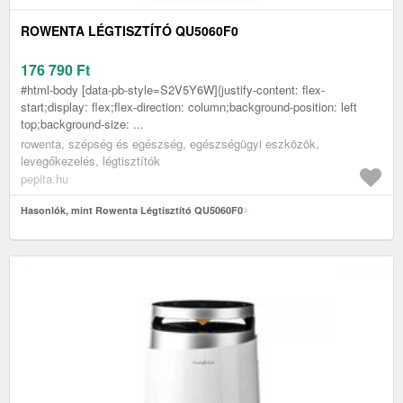
ROWENTA LÉGTISZTÍTÓ QU5060F0
176 790
Ft
#html-body [data-pb-style=S2V5Y6W]{justify-content: flex-
start;display: flex;flex-direction: column;background-position: left
top;background-size: ...
rowenta, szépség és egészség, egészségügyi eszközök,
levegőkezelés, légtisztítók
pepita.hu
Hasonlók, mint Rowenta Légtisztító QU5060F0