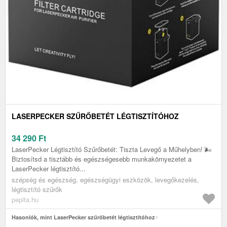
LASERPECKER SZŰRŐBETÉT LÉGTISZTÍTÓHOZ
34 290
Ft
LaserPecker Légtisztító Szűrőbetét: Tiszta Levegő a Műhelyben! 🌬️
Biztosítsd a tisztább és egészségesebb munkakörnyezetet a
LaserPecker légtisztító...
szépség és egészség, egészségügyi eszközök, levegőkezelés,
légtisztító szűrők
pepita.hu
Hasonlók, mint LaserPecker szűrőbetét légtisztítóhoz