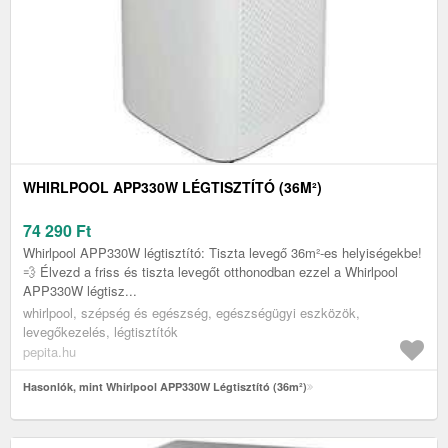
WHIRLPOOL APP330W LÉGTISZTÍTÓ (36M²)
74 290
Ft
Whirlpool APP330W légtisztító: Tiszta levegő 36m²-es helyiségekbe!
💨 Élvezd a friss és tiszta levegőt otthonodban ezzel a Whirlpool
APP330W légtisz...
whirlpool, szépség és egészség, egészségügyi eszközök,
levegőkezelés, légtisztítók
pepita.hu
Hasonlók, mint Whirlpool APP330W Légtisztító (36m²)