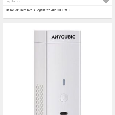
pepita.hu
Hasonlók, mint Nedis Légtisztító AIPU100CWT