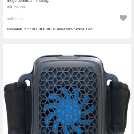
megérdemlik a minőség...
női, beurer
notino.hu
Hasonlók, mint BEURER MG 10 masszázs eszköz 1 db