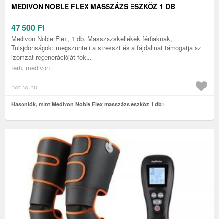
MEDIVON NOBLE FLEX MASSZÁZS ESZKÖZ 1 DB
47 500
Ft
Medivon Noble Flex, 1 db, Masszázskellékek férfiaknak,
Tulajdonságok: megszünteti a stresszt és a fájdalmat támogatja az
izomzat regenerációját fok...
férfi, medivon
notino.hu
Hasonlók, mint Medivon Noble Flex masszázs eszköz 1 db