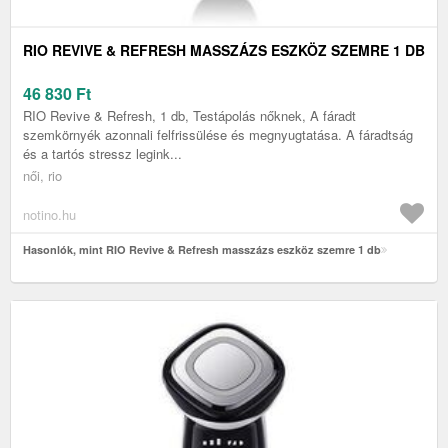
RIO REVIVE & REFRESH MASSZÁZS ESZKÖZ SZEMRE 1 DB
46 830
Ft
RIO Revive & Refresh, 1 db, Testápolás nőknek, A fáradt
szemkörnyék azonnali felfrissülése és megnyugtatása. A fáradtság
és a tartós stressz legink...
női, rio
notino.hu
Hasonlók, mint RIO Revive & Refresh masszázs eszköz szemre 1 db