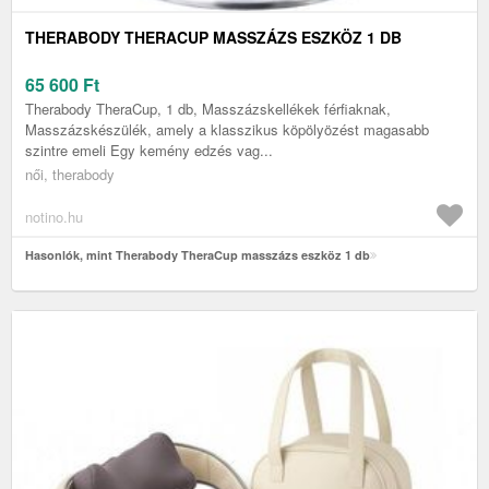
THERABODY THERACUP MASSZÁZS ESZKÖZ 1 DB
65 600
Ft
Therabody TheraCup, 1 db, Masszázskellékek férfiaknak,
Masszázskészülék, amely a klasszikus köpölyözést magasabb
szintre emeli Egy kemény edzés vag...
női, therabody
notino.hu
Hasonlók, mint Therabody TheraCup masszázs eszköz 1 db