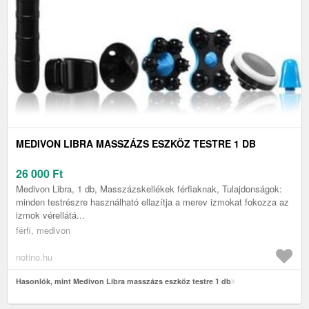
MEDIVON LIBRA MASSZÁZS ESZKÖZ TESTRE 1 DB
26 000
Ft
Medivon Libra, 1 db, Masszázskellékek férfiaknak, Tulajdonságok:
minden testrészre használható ellazítja a merev izmokat fokozza az
izmok vérellátá...
férfi, medivon
notino.hu
Hasonlók, mint Medivon Libra masszázs eszköz testre 1 db