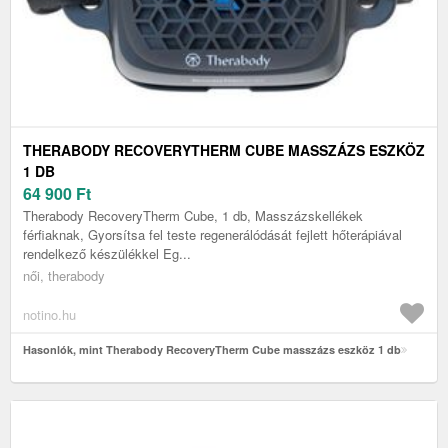
THERABODY RECOVERYTHERM CUBE MASSZÁZS ESZKÖZ
1 DB
64 900
Ft
Therabody RecoveryTherm Cube, 1 db, Masszázskellékek
férfiaknak, Gyorsítsa fel teste regenerálódását fejlett hőterápiával
rendelkező készülékkel Eg...
női, therabody
notino.hu
Hasonlók, mint Therabody RecoveryTherm Cube masszázs eszköz 1 db