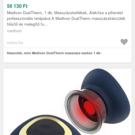
56 130
Ft
Medivon DualTherm, 1 db, Masszázskellékek, Alakítsa a pihenést
professzionális terápiává A Medivon DualTherm masszázskészülék
hűsítő és melegítő fu...
medivon
notino.hu
Hasonlók, mint Medivon DualTherm masszázs eszköz 1 db