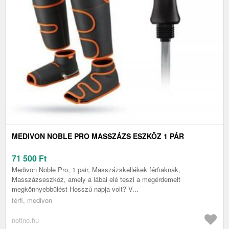
MEDIVON NOBLE PRO MASSZÁZS ESZKÖZ 1 PÁR
71 500
Ft
Medivon Noble Pro, 1 pair, Masszázskellékek férfiaknak,
Masszázseszköz, amely a lábai elé teszi a megérdemelt
megkönnyebbülést Hosszú napja volt? V...
férfi, medivon
notino.hu