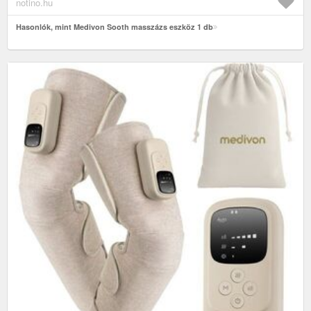
notino.hu
Hasonlók, mint Medivon Sooth masszázs eszköz 1 db