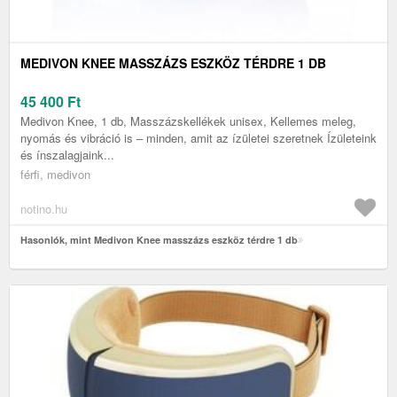
MEDIVON KNEE MASSZÁZS ESZKÖZ TÉRDRE 1 DB
45 400
Ft
Medivon Knee, 1 db, Masszázskellékek unisex, Kellemes meleg,
nyomás és vibráció is – minden, amit az ízületei szeretnek Ízületeink
és ínszalagjaink...
férfi, medivon
notino.hu
Hasonlók, mint Medivon Knee masszázs eszköz térdre 1 db