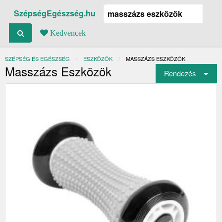
SzépségEgészség.hu
Kedvencek
SZÉPSÉG ÉS EGÉSZSÉG
ESZKÖZÖK
JELENLEGI:
MASSZÁZS ESZKÖZÖK
Masszázs Eszközök
Rendezés