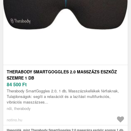
THERABODY SMARTGOGGLES 2.0 MASSZÁZS ESZKÖZ
SZEMRE 1 DB
84 500
Ft
Therabody SmartGoggles 2.0, 1 db, Masszázskellékek férfiaknak,
Tulajdonságok: segíti a relaxációt és a lazítást multifunkciós,
vibrációs masszázses...
női, therabody
notino.hu
Hasonlók, mint Therabody SmartGoggles 2.0 masszázs eszköz szemre 1 db