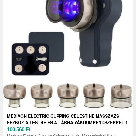
MEDIVON ELECTRIC CUPPING CELESTINE MASSZÁZS
ESZKÖZ A TESTRE ÉS A LÁBRA VÁKUUMRENDSZERREL 1
DB
100 560
Ft
Medivon Electric Cupping Celestine, 1 db, Masszázskellékek