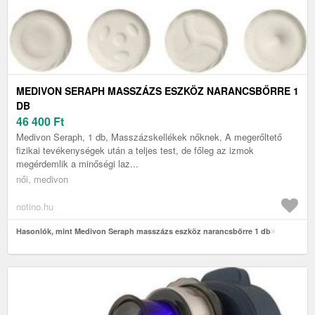
MEDIVON SERAPH MASSZÁZS ESZKÖZ NARANCSBŐRRE 1
DB
46 400
Ft
Medivon Seraph, 1 db, Masszázskellékek nőknek, A megerőltető
fizikai tevékenységek után a teljes test, de főleg az izmok
megérdemlik a minőségi laz...
női, medivon
notino.hu
Hasonlók, mint Medivon Seraph masszázs eszköz narancsbőrre 1 db