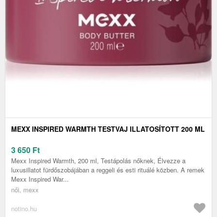
MEXX INSPIRED WARMTH TESTVAJ ILLATOSÍTOTT 200 ML
3 650
Ft
Mexx Inspired Warmth, 200 ml, Testápolás nőknek, Élvezze a
luxusillatot fürdőszobájában a reggeli és esti rituálé közben. A remek
Mexx Inspired War...
női, mexx
notino.hu