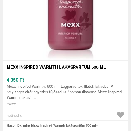
MEXX INSPIRED WARMTH LAKÁSPARFÜM 500 ML
4 350
Ft
Mexx Inspired Warmth, 500 ml, Légpárásítók Illatok lakásba, A
helyiséget akár egyetlen fújással is finoman illatosító Mexx Inspired
Warmth lakásill...
mexx
notino.hu
Hasonlók, mint Mexx Inspired Warmth lakásparfüm 500 ml