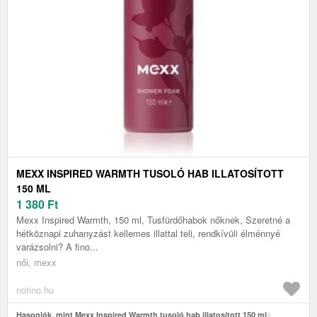
MEXX INSPIRED WARMTH TUSOLÓ HAB ILLATOSÍTOTT
150 ML
1 380
Ft
Mexx Inspired Warmth, 150 ml, Tusfürdőhabok nőknek, Szeretné a
hétköznapi zuhanyzást kellemes illattal teli, rendkívüli élménnyé
varázsolni? A fino...
női, mexx
notino.hu
Hasonlók, mint Mexx Inspired Warmth tusoló hab illatosított 150 ml