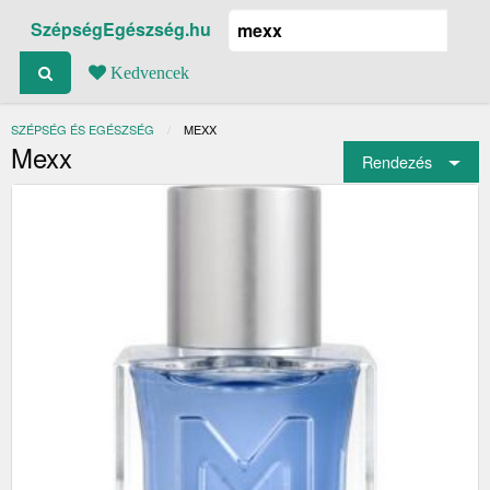
SzépségEgészség.hu
Kedvencek
SZÉPSÉG ÉS EGÉSZSÉG
JELENLEGI:
MEXX
Mexx
Rendezés