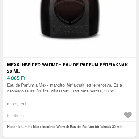
MEXX INSPIRED WARMTH EAU DE PARFUM FÉRFIAKNAK
30 ML
4 065
Ft
Eau de Parfum a Mexx márkától férfiaknak lett létrehozva. Ez a
csomagolás az Ön által választott illatot tartalmazza, 30 ml .
mexx, férfi
brasty.hu
Hasonlók, mint Mexx Inspired Warmth Eau de Parfum férfiaknak 30 ml