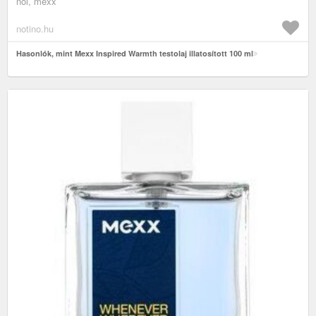
női, mexx
notino.hu
Hasonlók, mint Mexx Inspired Warmth testolaj illatosított 100 ml