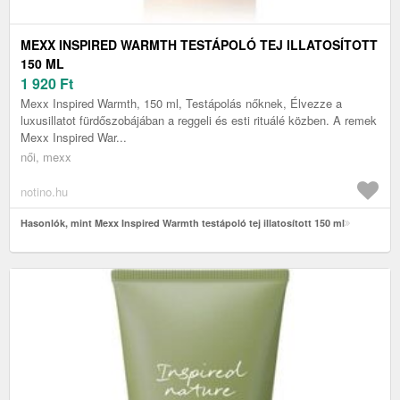
MEXX INSPIRED WARMTH TESTÁPOLÓ TEJ ILLATOSÍTOTT
150 ML
1 920
Ft
Mexx Inspired Warmth, 150 ml, Testápolás nőknek, Élvezze a
luxusillatot fürdőszobájában a reggeli és esti rituálé közben. A remek
Mexx Inspired War...
női, mexx
notino.hu
Hasonlók, mint Mexx Inspired Warmth testápoló tej illatosított 150 ml