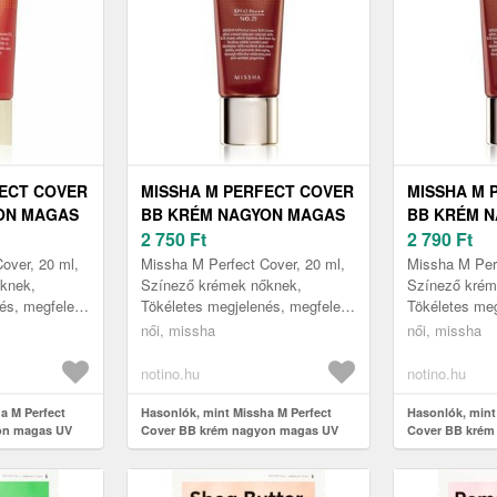
FECT COVER
MISSHA M PERFECT COVER
MISSHA M 
ON MAGAS
BB KRÉM NAGYON MAGAS
BB KRÉM 
 KIS
UV VÉDELEMMEL KIS
2 750
Ft
UV VÉDELE
2 790
Ft
ÁRNYALAT
CSOMAGOLÁS ÁRNYALAT
CSOMAGOL
over, 20 ml,
Missha M Perfect Cover, 20 ml,
Missha M Perf
BEIGE SPF
NO. 21 LIGHT BEIGE SPF
NO. 23 NAT
knek,
Színező krémek nőknek,
Színező krém
és, megfelelő
Tökéletes megjelenés, megfelelő
Tökéletes meg
42/PA+++ 20 ML
42/PA+++ 2
 állapotú
hidratálás és kiváló állapotú
hidratálás és 
női, missha
női, missha
M Perfect
arcbőr – a Missha M Perfect
arcbőr – a Mi
Cov...
Cov...
notino.hu
notino.hu
a M Perfect
Hasonlók, mint Missha M Perfect
Hasonlók, mint
on magas UV
Cover BB krém nagyon magas UV
Cover BB krém
agolás árnyalat
védelemmel kis csomagolás árnyalat
védelemmel kis
SPF 42/PA+++ 20
No. 21 Light Beige SPF 42/PA+++ 20
No. 23 Natural
ml
20 ml