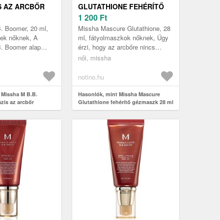
S AZ ARCBŐR
GLUTATHIONE FEHÉRÍTŐ
ÉRE ÉS
GÉZMASZK 28 ML
1 200
Ft
ÉRE 20 ML
. Boomer, 20 ml,
Missha Mascure Glutathione, 28
ek nőknek, A
ml, fátyolmaszkok nőknek, Úgy
. Boomer alap
érzi, hogy az arcbőre nincs
őr egyesítésére és
igazán formában, és többre van
női, missha
tökéletesen
szüksége, mint a krémek ált...
notino.hu
 Missha M B.B.
Hasonlók, mint Missha Mascure
zis az arcbőr
Glutathione fehérítő gézmaszk 28 ml
 élénkítésére 20 ml