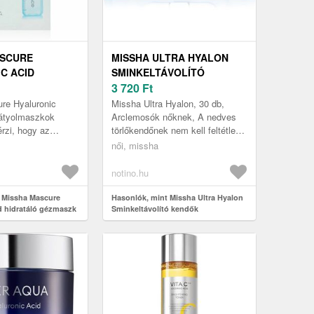
ASCURE
MISSHA ULTRA HYALON
C ACID
SMINKELTÁVOLÍTÓ
 GÉZMASZK 28
KENDŐK HIALURONSAVVAL
3 720
Ft
30 DB
re Hyaluronic
Missha Ultra Hyalon, 30 db,
fátyolmaszkok
Arclemosók nőknek, A nedves
rzi, hogy az
törlőkendőnek nem kell feltétlenül
 igazán formában,
kiszárítania arcbőrét. Ha gyors,
női, missha
 szüksége, mint a
egyszerű tisztításra vá...
notino.hu
 Missha Mascure
Hasonlók, mint Missha Ultra Hyalon
d hidratáló gézmaszk
Sminkeltávolító kendők
hialuronsavval 30 db