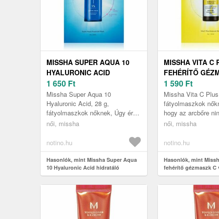
MISSHA SUPER AQUA 10
MISSHA VITA C 
HYALURONIC ACID
FEHÉRÍTŐ GÉZ
HIDRATÁLÓ GÉZMASZK 28
1 650
Ft
VITAMIN 27 G
1 590
Ft
G
Missha Super Aqua 10
Missha Vita C Plus
Hyaluronic Acid, 28 g,
fátyolmaszkok nőkn
fátyolmaszkok nőknek, Úgy érzi,
hogy az arcbőre ni
hogy az arcbőre nincs igazán
formában, és többr
női, missha
női, missha
formában, és többre van
szüksége, mint a k
szüksége, mint a k...
nyújto...
notino.hu
notino.hu
Hasonlók, mint Missha Super Aqua
Hasonlók, mint Missh
10 Hyaluronic Acid hidratáló
fehérítő gézmaszk C 
gézmaszk 28 g