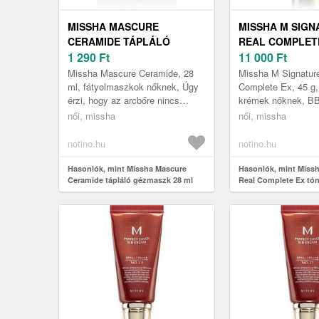
MISSHA MASCURE
MISSHA M SIGN
CERAMIDE TÁPLÁLÓ
REAL COMPLET
GÉZMASZK 28 ML
1 290
Ft
TÓNUSEGYESÍT
11 000
Ft
A BŐR
Missha Mascure Ceramide, 28
Missha M Signatur
TÖKÉLETLENSÉ
ml, fátyolmaszkok nőknek, Úgy
Complete Ex, 45 g
érzi, hogy az arcbőre nincs
krémek nőknek, BB
30 ÁRNYALAT NO
igazán formában, és többre van
táplál, fedezi a bő
női, missha
női, missha
szüksége, mint a krémek által ...
védelmet nyújt Sze
a...
notino.hu
notino.hu
Hasonlók, mint Missha Mascure
Hasonlók, mint Missh
Ceramide tápláló gézmaszk 28 ml
Real Complete Ex tó
krém a bőr tökéletlen
árnyalat No.23 45 g