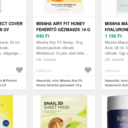
FECT COVER
MISSHA AIRY FIT HONEY
MISSHA M
S UV
FEHÉRÍTŐ GÉZMASZK 19 G
HYALURONI
RNYALAT
840
Ft
HIDRATÁLÓ
1 190
Ft
EIGE
ML
over, 50 ml,
Missha Airy Fit Honey, 19 g,
Missha Mascu
 ML
knek,
fátyolmaszkok nőknek,
Acid, 28 ml, 
s, elégséges
Mindössze 15 perc alatt bőre
nőknek, Úgy é
ás arcbőr-
láthatóan táplált és ragyogóvá
arcbőre nincs
női, missha
női, missha
a M Perfect
válik. A Missha Airy Fit Honey
és többre van
ásván...
krémek...
notino.hu
notino.hu
a M Perfect
Hasonlók, mint Missha Airy Fit
Hasonlók, mint
s UV
Honey fehérítő gézmaszk 19 g
Hyaluronic Aci
 No. 27 Honey
28 ml
0 ml