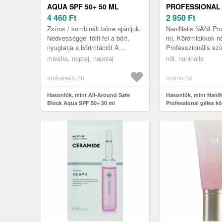
AQUA SPF 50+ 50 ML
PROFESSIONAL
4 460
Ft
KÖRÖMLAKK Á
2 950
Ft
MISS HAT 6 ML
Zsíros / kombinált bőrre ajánljuk.
NaniNails NANI Pro
Nedvességgel tölti fel a bőrt,
ml, Körömlakkok n
nyugtatja a bőrirritációt A
Professzionális szí
gleccservíz és a Limonia
tökéletes manikűrh
missha, naptej, napolaj
női, naninails
Acidissima (wood apple) hűsí...
professzionális min
arukereso.hu
notino.hu
Hasonlók, mint All-Around Safe
Hasonlók, mint NaniN
Block Aqua SPF 50+ 50 ml
Professional géles k
árnyalat Miss Hat 6 m