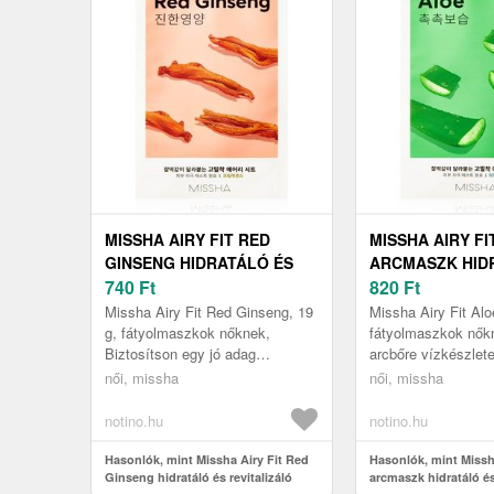
MISSHA AIRY FIT RED
MISSHA AIRY FI
GINSENG HIDRATÁLÓ ÉS
ARCMASZK HID
REVITALIZÁLÓ ARCMASZK
740
Ft
NYUGTATÓ HATÁ
820
Ft
19 G
Missha Airy Fit Red Ginseng, 19
Missha Airy Fit Alo
g, fátyolmaszkok nőknek,
fátyolmaszkok nőkn
Biztosítson egy jó adag
arcbőre vízkészlete
tápanyagot arcbőrének már 15
Airy Fit Aloe fátyo
női, missha
női, missha
perc alatt! A Missha Airy Fit Red
táplálja, nyugtatja é
Gin...
notino.hu
notino.hu
Hasonlók, mint Missha Airy Fit Red
Hasonlók, mint Missha
Ginseng hidratáló és revitalizáló
arcmaszk hidratáló é