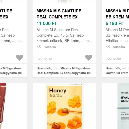
ATURE
MISSHA M SIGNATURE
MISSHA M 
E EX
REAL COMPLETE EX
BB KRÉM M
Ő BB KRÉM
TÓNUSEGYESÍTŐ BB KRÉM
11 000
Ft
VÉDELEMM
6 190
Ft
A BŐR
NO. 25 WA
e Real
Missha M Signature Real
Missha M Perf
GEIRE SPF
TÖKÉLETLENSÉGEIRE SPF
SPF42/PA++
, Színező
Complete Ex, 45 g, Színező
Színező krém
 krém, amely
krémek nőknek, BB krém, amely
Hibátlan megj
.23 45 G
30 ÁRNYALAT NO.21 45 G
rhibákat és UV
táplál, fedezi a bőrhibákat és UV
hidratálás és
női, missha
női, missha
retné, ha az
védelmet nyújt Szeretné, ha az
kondíció – a 
a...
Cove...
notino.hu
notino.hu
a M Signature
Hasonlók, mint Missha M Signature
Hasonlók, mint
nusegyesítő BB
Real Complete Ex tónusegyesítő BB
Cover BB krém
ségeire SPF 30
krém a bőr tökéletlenségeire SPF 30
védelemmel árn
árnyalat No.21 45 g
Beige SPF42/PA