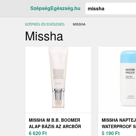
SzépségEgészség.hu
SZÉPSÉG ÉS EGÉSZSÉG
JELENLEGI:
MISSHA
Missha
MISSHA M B.B. BOOMER
MISSHA NAPTEJ
ALAP BÁZIS AZ ARCBŐR
WATERPROOF S
EGYESÍTÉSÉRE ÉS
6 620
Ft
SPF50+ PA+++ 7
5 190
Ft