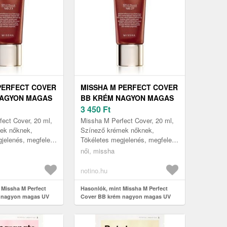
PERFECT COVER
MISSHA M PERFECT COVER
NAGYON MAGAS
BB KRÉM NAGYON MAGAS
MMEL KIS
UV VÉDELEMMEL KIS
3 450
Ft
ÁS ÁRNYALAT
CSOMAGOLÁS ÁRNYALAT
ect Cover, 20 ml,
Missha M Perfect Cover, 20 ml,
URAL BEIGE SPF
NO. 27 HONEY BEIGE SPF
ek nőknek,
Színező krémek nőknek,
jelenés, megfelelő
Tökéletes megjelenés, megfelelő
0 ML
42/PA+++ 20 ML
kiváló állapotú
hidratálás és kiváló állapotú
női, missha
ssha M Perfect
arcbőr – a Missha M Perfect
Cov...
notino.hu
 Missha M Perfect
Hasonlók, mint Missha M Perfect
 nagyon magas UV
Cover BB krém nagyon magas UV
 csomagolás árnyalat
védelemmel kis csomagolás árnyalat
 Beige SPF 42/PA+++
No. 27 Honey Beige SPF 42/PA+++ 20
ml