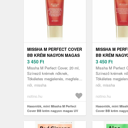
MISSHA M PERFECT COVER
MISSHA M PER
BB KRÉM NAGYON MAGAS
BB KRÉM NAGY
UV VÉDELEMMEL KIS
3 450
Ft
UV VÉDELEMMEL
3 450
Ft
CSOMAGOLÁS ÁRNYALAT
CSOMAGOLÁS 
Missha M Perfect Cover, 20 ml,
Missha M Perfect C
NO. 25 WARM BEIGE SPF
NO. 13 BRIGHT 
Színező krémek nőknek,
Színező krémek nő
Tökéletes megjelenés, megfelelő
Tökéletes megjelen
42/PA+++ 20 ML
42/PA+++ 20 ML
hidratálás és kiváló állapotú
hidratálás és kiváló
női, missha
női, missha
arcbőr – a Missha M Perfect
arcbőr – a Missha 
Cov...
Cov...
notino.hu
notino.hu
Hasonlók, mint Missha M Perfect
Hasonlók, mint Missh
Cover BB krém nagyon magas UV
Cover BB krém nagy
védelemmel kis csomagolás árnyalat
védelemmel kis csom
No. 25 Warm Beige SPF 42/PA+++ 20
No. 13 Bright Beige 
ml
ml