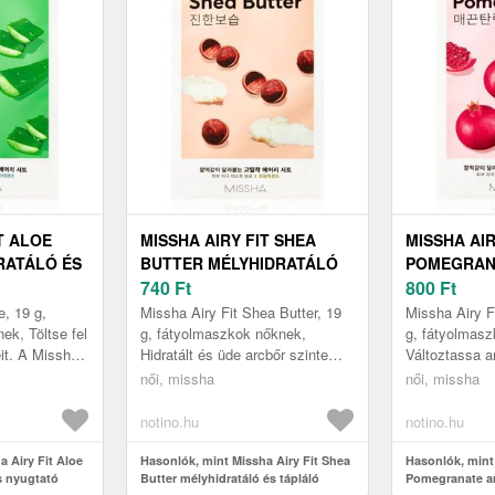
T ALOE
MISSHA AIRY FIT SHEA
MISSHA AIR
RATÁLÓ ÉS
BUTTER MÉLYHIDRATÁLÓ
POMEGRAN
SSAL 19 G
ÉS TÁPLÁLÓ ARCMASZK 19
740
Ft
BŐRPUHÍTÓ
800
Ft
G
HATÁSSAL 
e, 19 g,
Missha Airy Fit Shea Butter, 19
Missha Airy F
ek, Töltse fel
g, fátyolmaszkok nőknek,
g, fátyolmas
it. A Missha
Hidratált és üde arcbőr szinte
Változtassa a
lmaszk
varázslatos módon! A Missha
15 perc alatt
női, missha
női, missha
s friss...
Airy Fit Shea Butter sheavajtar...
selymessé! A 
Po...
notino.hu
notino.hu
 Airy Fit Aloe
Hasonlók, mint Missha Airy Fit Shea
Hasonlók, mint 
s nyugtató
Butter mélyhidratáló és tápláló
Pomegranate a