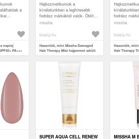
ÉS SÉRÜLT
tikumok
Hajkozmetikumok a
Hajkozmetik
alálhatóak a
kínálatunkban a leghíresebb
kínálatunkban
ikai
fodrász márkáktól valók. Öblítés
fodrász márká
z Missha
nélküli ápolás a Missha márkától
Hajmaszk a M
missha
missha
kategóriába
kollekcióból nőknek lett
kollekcióból n
létrehozva...
létrehozva - t
brasty.hu
brasty.hu
a naptej
Hasonlók, mint Missha Damaged
Hasonlók, min
 SPF50+ PA+++
Hair Therapy Mist hajpermet sérült
Hair Therapy T
hajra 200 ml
maszk száraz és
I
SUPER AQUA CELL RENEW
MISSHA M 