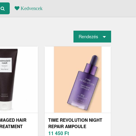
Kedvencek
Rendezés
MAGED HAIR
TIME REVOLUTION NIGHT
TREATMENT
REPAIR AMPOULE
ASZK SZÁRAZ
ÉJSZAKAI ARCSZÉRUM 50
11 450
Ft