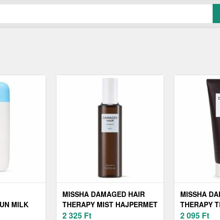
MISSHA DAMAGED HAIR
MISSHA DA
UN MILK
THERAPY MIST HAJPERMET
THERAPY 
0 ML
SÉRÜLT HAJRA 200 ML
2 325
Ft
ERŐSÍTŐ M
2 095
Ft