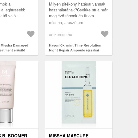
 HAJRA 200 ML
ML
umok a
Milyen jótékony hatásai vannak
 a leghíresebb
használatának?Csökke nti a már
któl valók.
meglévő ráncok és finom
issha márkától
vonalak láthatóságát. Megelőzi a
missha, arcszérum
őknek lett
korai ráncok és finom vonala...
öredezett ...
arukereso.hu
t Missha Damaged
Hasonlók, mint Time Revolution
reatment erősítő
Night Repair Ampoule éjszakai
 sérült hajra 200 ml
arcszérum 50 ml
B.B. BOOMER
MISSHA MASCURE