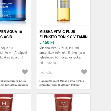
PER AQUA 10
MISSHA VITA C PLUS
C ACID
ÉLÉNKÍTŐ TONIK C VITAMIN
 ARCKRÉM 70
200 ML
5 450
Ft
 Aqua 10
Missha Vita C Plus, 200 ml,
id, 70 ml, Arcápoló
arctonikok nőknek, Eltávolítja a
, A szép arc titka
felesleges bőrmaradványokat,
atálásban rejlik.
friss és energikus bőrt hagyva
női, missha
a Missha Super
maga után. Javítja a sötét...
notino.hu
 Missha Super Aqua
Hasonlók, mint Missha Vita C Plus
cid hidratáló arckrém
élénkítő tonik C vitamin 200 ml