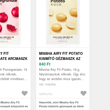
Y FIT
MISSHA AIRY FIT POTATO
ATE ARCMASZK
KISIMÍTÓ GÉZMASZK AZ
 ÉS FRISSÍTŐ
ÉLÉNK BŐRÉRT 19 G
840
Ft
19 G
it Pomegranate, 19
Missha Airy Fit Potato, 19 g,
zkok nőknek,
fátyolmaszkok nőknek, Úgy érzi,
rcbőrét mindössze
hogy az arcbőre nincs igazán
 rugalmassá és
formában, és többre van
női, missha
Missha Airy Fit
szüksége, mint a krémek által
ny...
notino.hu
Missha Airy Fit
Hasonlók, mint Missha Airy Fit
rcmaszk bőrpuhító és
Potato kisimító gézmaszk az élénk