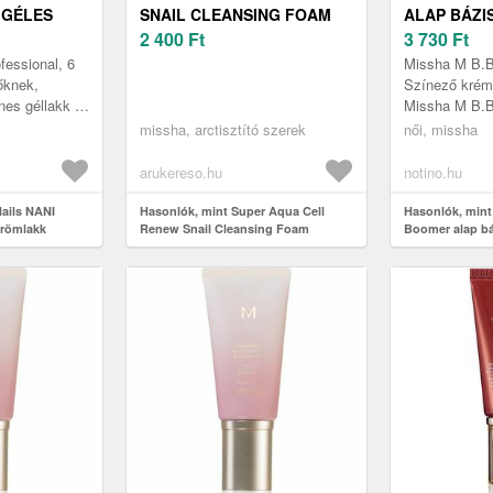
 GÉLES
SNAIL CLEANSING FOAM
ALAP BÁZI
RNYALAT
ARCTISZTÍTÓ HAB 100 ML
2 400
Ft
EGYESÍTÉS
3 730
Ft
ÉLÉNKÍTÉS
fessional, 6
Missha M B.B
őknek,
Színező krém
nes géllakk a
Missha M B.B
öz Válassza a
bázis az arcb
missha, arctisztító szerek
női, missha
őséget, ...
élénkítésére 
felkészíti...
arukereso.hu
notino.hu
ails NANI
Hasonlók, mint Super Aqua Cell
Hasonlók, mint
örömlakk
Renew Snail Cleansing Foam
Boomer alap bá
l
arctisztító hab 100 ml
egyesítésére és