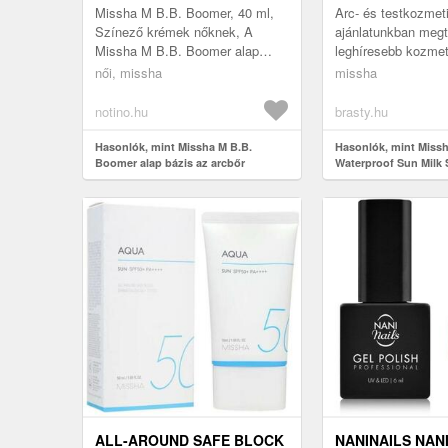
ÉLÉNKÍTÉSÉRE 40 ML
Missha M B.B. Boomer, 40 ml,
Arc- és testkozme
Színező krémek nőknek, A
ajánlatunkban megt
Missha M B.B. Boomer alap
leghíresebb kozmet
bázis az arcbőr egyesítésére és
márkanevek Ez a/a
női, missha
missha
élénkítésére tökéletesen
termék is napozás 
felkészíti...
tartozik nők...
notino.hu
brasty.hu
Hasonlók, mint Missha M B.B.
Hasonlók, mint Missh
Boomer alap bázis az arcbőr
Waterproof Sun Milk
egyesítésére és élénkítésére 40 ml
70 ml
ALL-AROUND SAFE BLOCK
NANINAILS NAN