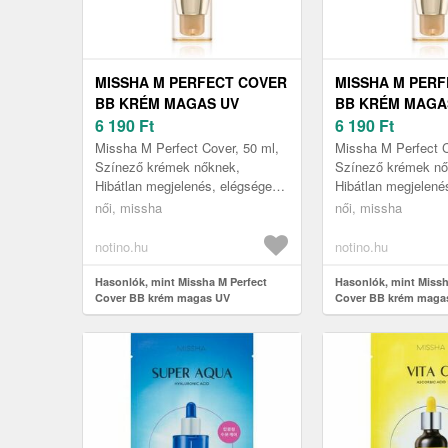
MISSHA M PERFECT COVER
MISSHA M PER
BB KRÉM MAGAS UV
BB KRÉM MAGA
VÉDELEMMEL ÁRNYALAT
6 190
Ft
VÉDELEMMEL Á
6 190
Ft
NO. 23 NATURAL BEIGE
NO. 27 HONEY B
Missha M Perfect Cover, 50 ml,
Missha M Perfect C
SPF42/PA+++ 50 ML
SPF42/PA+++ 50
Színező krémek nőknek,
Színező krémek nő
Hibátlan megjelenés, elégséges
Hibátlan megjelené
hidratálás és pompás arcbőr-
hidratálás és pomp
női, missha
női, missha
kondíció – a Missha M Perfect
kondíció – a Missh
Cove...
Cove...
notino.hu
notino.hu
Hasonlók, mint Missha M Perfect
Hasonlók, mint Missh
Cover BB krém magas UV
Cover BB krém maga
védelemmel árnyalat No. 23 Natural
védelemmel árnyalat
Beige SPF42/PA+++ 50 ml
Beige SPF42/PA+++ 5