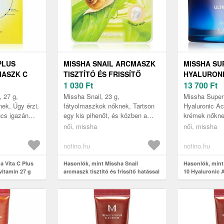
PLUS
MISSHA SNAIL ARCMASZK
MISSHA SU
MASZK C
TISZTÍTÓ ÉS FRISSÍTŐ
HYALURONI
HATÁSSAL
1 030
Ft
HIDRATÁLÓ
13 700
Ft
CSIGAKIVONATTAL 23 G
ML
, 27 g,
Missha Snail, 23 g,
Missha Super
ek, Úgy érzi,
fátyolmaszkok nőknek, Tartson
Hyaluronic Ac
ncs igazán
egy kis pihenőt, és közben a
krémek nőknek
e van
bőrét is kényeztesse. Az
az alapos hidr
női, missha
női, missha
rémek által
egyszer használatos MISSHA
Bízza magát 
Snail 3D maszk c...
Aq...
notino.hu
notino.hu
a Vita C Plus
Hasonlók, mint Missha Snail
Hasonlók, mint
vitamin 27 g
arcmaszk tisztító és frissítő hatással
10 Hyaluronic A
csigakivonattal 23 g
70 ml