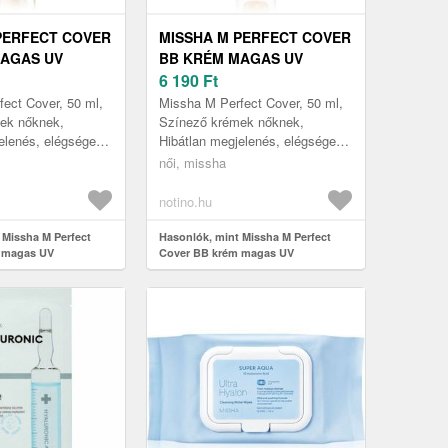
PERFECT COVER
MISSHA M PERFECT COVER
AGAS UV
BB KRÉM MAGAS UV
EL ÁRNYALAT
VÉDELEMMEL ÁRNYALAT
6 190
Ft
RM BEIGE
NO. 21 LIGHT BEIGE
ect Cover, 50 ml,
Missha M Perfect Cover, 50 ml,
+ 50 ML
SPF42/PA+++ 50 ML
ek nőknek,
Színező krémek nőknek,
elenés, elégséges
Hibátlan megjelenés, elégséges
 pompás arcbőr-
hidratálás és pompás arcbőr-
női, missha
Missha M Perfect
kondíció – a Missha M Perfect
Cove...
notino.hu
 Missha M Perfect
Hasonlók, mint Missha M Perfect
 magas UV
Cover BB krém magas UV
yalat No. 25 Warm
védelemmel árnyalat No. 21 Light
+++ 50 ml
Beige SPF42/PA+++ 50 ml