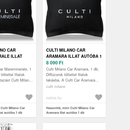
ANO CAR
CULTI MILANO CAR
ALE ILLAT
ARAMARA ILLAT AUTÓBA 1
DB
DB
8 090
Ft
Car Mareminerale, 1
Culti Milano Car Aramara, 1 db,
töltettel Illatok
Diffúzorok töltettel Illatok
tazást Culti Milano
lakásba, A Culti Car Aramara
rale
segít Önnek folyamatosan,
culti milano
al felejthetetle...
maximálisan koncentrálni
vezeté...
notino.hu
Culti Milano Car
Hasonlók, mint Culti Milano Car
lat autóba 1 db
Aramara illat autóba 1 db