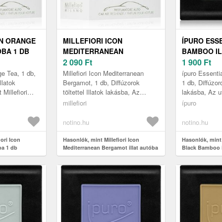
ON ORANGE
MILLEFIORI ICON
ÍPURO ESS
ÓBA 1 DB
MEDITERRANEAN
BAMBOO IL
BERGAMOT ILLAT AUTÓBA
2 090
Ft
DB
1 900
Ft
1 DB
ge Tea, 1 db,
Millefiori Icon Mediterranean
ípuro Essent
Illatok
Bergamot, 1 db, Diffúzorok
1 db, Diffúzoro
Millefiori
töltettel Illatok lakásba, Az
lakásba, Az u
óillatosítóval
utazást Millefiori Icon
Essentials B
millefiori
ípuro
.
Mediterranean Bergamot
autóillatosítóv
autóillatosít...
notino.hu
notino.hu
ori Icon
Hasonlók, mint Millefiori Icon
Hasonlók, mint
ba 1 db
Mediterranean Bergamot illat autóba
Black Bamboo i
1 db