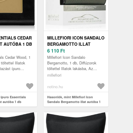
ENTIALS CEDAR
MILLEFIORI ICON SANDALO
T AUTÓBA 1 DB
BERGAMOTTO ILLAT
AUTÓBA 1 DB
6 110
Ft
als Cedar Wood, 1
Millefiori Icon Sandalo
töltettel Illatok
Bergamotto, 1 db, Diffúzorok
tazást ípuro
töltettel Illatok lakásba, Az
edar Wood
utazást Millefiori Icon Sandalo
millefiori
al felejthetetlen
Bergamotto autóillatosítóval fel...
notino.hu
 ípuro Essentials
Hasonlók, mint Millefiori Icon
at autóba 1 db
Sandalo Bergamotto illat autóba 1
db