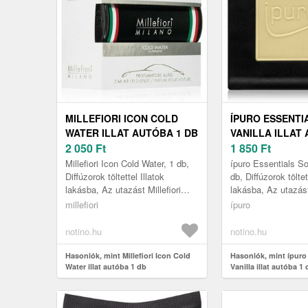
MILLEFIORI ICON COLD
ÍPURO ESSENTI
WATER ILLAT AUTÓBA 1 DB
VANILLA ILLAT
2 050
Ft
DB
1 850
Ft
Millefiori Icon Cold Water, 1 db,
ípuro Essentials Sof
Diffúzorok töltettel Illatok
db, Diffúzorok töltet
lakásba, Az utazást Millefiori
lakásba, Az utazás
Icon Cold Water autóillatosítóval
Essentials Soft Van
millefiori
ípuro
felejthetetlen élmé...
autóillatosítóval fele
notino.hu
notino.hu
Hasonlók, mint Millefiori Icon Cold
Hasonlók, mint ípuro 
Water illat autóba 1 db
Vanilla illat autóba 1