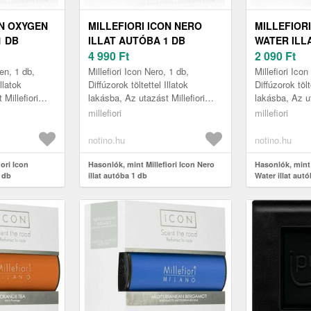
ON OXYGEN
MILLEFIORI ICON NERO
MILLEFIOR
1 DB
ILLAT AUTÓBA 1 DB
WATER ILL
4 990
Ft
2 090
Ft
en, 1 db,
Millefiori Icon Nero, 1 db,
Millefiori Ico
Illatok
Diffúzorok töltettel Illatok
Diffúzorok tölt
Millefiori
lakásba, Az utazást Millefiori
lakásba, Az ut
atosítóval
Icon Nero autóillatosítóval
Icon Cold Wate
millefiori
millefiori
nyé teh...
felejthetetlen élménnyé teheti....
felejthetetlen 
notino.hu
notino.hu
ori Icon
Hasonlók, mint Millefiori Icon Nero
Hasonlók, mint 
 db
illat autóba 1 db
Water illat aut