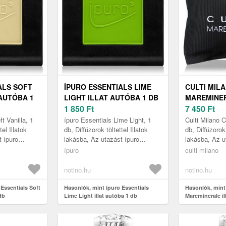
ALS SOFT
ÍPURO ESSENTIALS LIME
CULTI MIL
 AUTÓBA 1
LIGHT ILLAT AUTÓBA 1 DB
MAREMINER
1 850
Ft
AUTÓBA 1 
7 450
Ft
t Vanilla, 1
ípuro Essentials Lime Light, 1
Culti Milano 
tel Illatok
db, Diffúzorok töltettel Illatok
db, Diffúzorok 
t ípuro
lakásba, Az utazást ípuro
lakásba, Az u
illa
Essentials Lime Light
Car Maremine
ípuro
culti milano
jthetetle...
autóillatosítóval felejthetetlen
autóillatosítóv
él...
notino.hu
notino.hu
Essentials Soft
Hasonlók, mint ípuro Essentials
Hasonlók, mint 
 db
Lime Light illat autóba 1 db
Mareminerale il