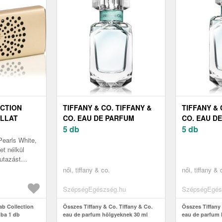
CTION
TIFFANY & CO. TIFFANY &
TIFFANY & 
ILLAT
CO. EAU DE PARFUM
CO. EAU D
HÖLGYEKNEK 30 ML
5 db
HÖLGYEKNE
5 db
Pearls White,
tet nélkül
 utazást
Pearls White
női, tiffany & co.
női, tiffany & 
jth...
SzépségEgészség.hu
SzépségEgés
ab Collection
Összes Tiffany & Co. Tiffany & Co.
Összes Tiffany 
óba 1 db
eau de parfum hölgyeknek 30 ml
eau de parfum 