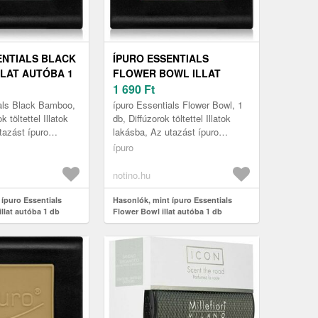
ENTIALS BLACK
ÍPURO ESSENTIALS
LAT AUTÓBA 1
FLOWER BOWL ILLAT
AUTÓBA 1 DB
1 690
Ft
ials Black Bamboo,
ípuro Essentials Flower Bowl, 1
k töltettel Illatok
db, Diffúzorok töltettel Illatok
tazást ípuro
lakásba, Az utazást ípuro
lack Bamboo
Essentials Flower Bowl
ípuro
al felejthetetle...
autóillatosítóval felejthetetlen ...
notino.hu
 ípuro Essentials
Hasonlók, mint ípuro Essentials
llat autóba 1 db
Flower Bowl illat autóba 1 db