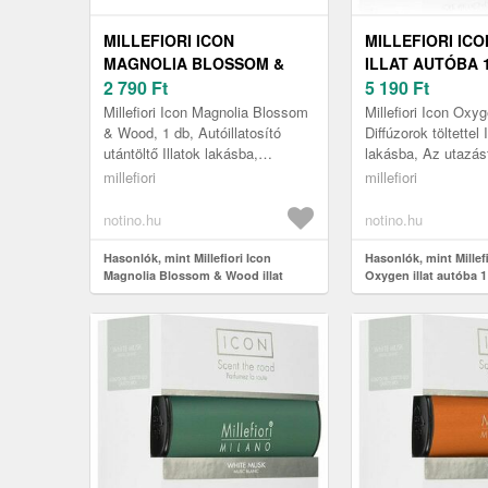
MILLEFIORI ICON
MILLEFIORI IC
MAGNOLIA BLOSSOM &
ILLAT AUTÓBA 
WOOD ILLAT AUTÓBA
2 790
Ft
5 190
Ft
UTÁNTÖLTŐ 1 DB
Millefiori Icon Magnolia Blossom
Millefiori Icon Oxyg
& Wood, 1 db, Autóillatosító
Diffúzorok töltettel 
utántöltő Illatok lakásba,
lakásba, Az utazást 
Gondoskodjon már előre a
Icon Oxygen autóill
millefiori
millefiori
vezetés közbeni kényelemről és
felejthetetlen élmén
ke...
notino.hu
notino.hu
Hasonlók, mint Millefiori Icon
Hasonlók, mint Millefi
Magnolia Blossom & Wood illat
Oxygen illat autóba 1
autóba utántöltő 1 db