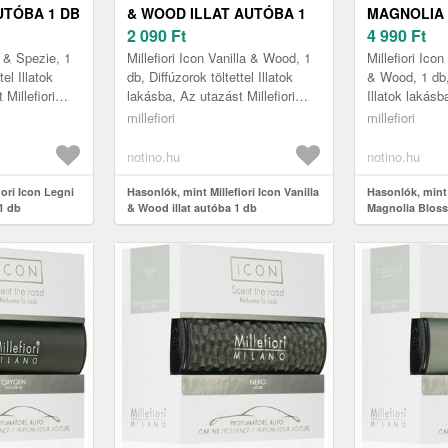
UTÓBA 1 DB
& WOOD ILLAT AUTÓBA 1
MAGNOLIA
DB
2 090
Ft
WOOD ILLA
4 990
Ft
i & Spezie, 1
Millefiori Icon Vanilla & Wood, 1
Millefiori Ic
tel Illatok
db, Diffúzorok töltettel Illatok
& Wood, 1 db, 
Millefiori
lakásba, Az utazást Millefiori
Illatok lakásb
e
Icon Vanilla & Wood
Millefiori Ic
millefiori
millefiori
jthetet...
autóillatosítóval felejthetet...
& Wood autóill
notino.hu
notino.hu
iori Icon Legni
Hasonlók, mint Millefiori Icon Vanilla
Hasonlók, mint 
 1 db
& Wood illat autóba 1 db
Magnolia Bloss
autóba 1 db