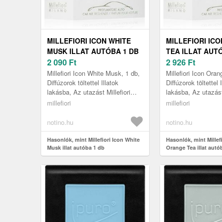
MILLEFIORI ICON WHITE
MILLEFIORI IC
MUSK ILLAT AUTÓBA 1 DB
TEA ILLAT AUT
2 090
Ft
2 926
Ft
Millefiori Icon White Musk, 1 db,
Millefiori Icon Oran
Diffúzorok töltettel Illatok
Diffúzorok töltettel 
lakásba, Az utazást Millefiori
lakásba, Az utazást 
Icon White Musk autóillatosítóval
Icon Orange Tea aut
millefiori
millefiori
felejthetetlen élmé...
felejthetetlen élmé..
notino.hu
notino.hu
Hasonlók, mint Millefiori Icon White
Hasonlók, mint Millefi
Musk illat autóba 1 db
Orange Tea illat autó