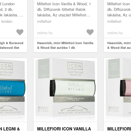
d London
Millefiori Icon Vanilla & Wood, 1
Millefiori Ico
d, 2 db,
db, Diffúzorok töltettel Illatok
db, Diffúzorok 
tok lakásba, A
lakásba, Az utazást Millefiori
lakásba, Az ut
eigh &
Icon Vanilla & Wood
Icon Vanilla 
 london
millefiori
millefiori
trus &
autóillatosítóval felejthetet...
autóillatosítóv
notino.hu
notino.hu
eigh & Burwood
Hasonlók, mint Millefiori Icon Vanilla
Hasonlók, mint M
alwood illat
& Wood illat autóba 1 db
& Wood illat a
N LEGNI &
MILLEFIORI ICON VANILLA
MILLEFIORI