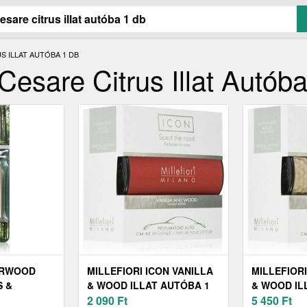
 ILLAT AUTÓBA 1 DB
esare Citrus Illat Autób
URWOOD
MILLEFIORI ICON VANILLA
MILLEFIORI
S &
& WOOD ILLAT AUTÓBA 1
& WOOD IL
LLAT
DB
2 090
Ft
DB
5 450
Ft