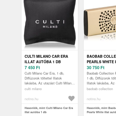
CULTI MILANO CAR ERA
BAOBAB COLLE
ILLAT AUTÓBA 1 DB
PEARLS WHITE 
7 450
Ft
AUTÓBA 1 DB
30 750
Ft
Culti Milano Car Era, 1 db,
Baobab Collection 
Diffúzorok töltettel Illatok
1 db, Diffúzorok töl
lakásba, Az utazást Culti Milano
Illatok lakásba, Az
Car Era autóillatosítóval
Baobab Collection 
culti milano
baobab collection
felejthetetlen élménnyé teheti....
autóillatosítóval fele
notino.hu
notino.hu
Hasonlók, mint Culti Milano Car Era
Hasonlók, mint Baob
illat autóba 1 db
Pearls White illat aut