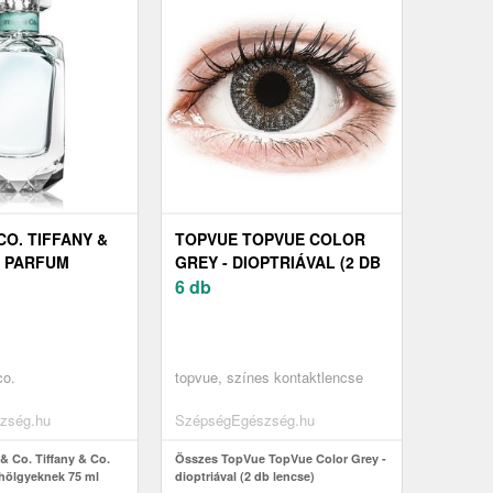
CO. TIFFANY &
TOPVUE TOPVUE COLOR
E PARFUM
GREY - DIOPTRIÁVAL (2 DB
K 75 ML
LENCSE)
6 db
co.
topvue, színes kontaktlencse
zség.hu
SzépségEgészség.hu
& Co. Tiffany & Co.
Összes TopVue TopVue Color Grey -
hölgyeknek 75 ml
dioptriával (2 db lencse)