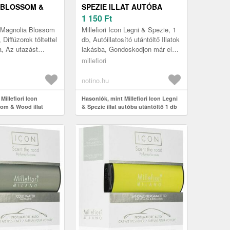
 BLOSSOM &
SPEZIE ILLAT AUTÓBA
T AUTÓBA 1 DB
UTÁNTÖLTŐ 1 DB
1 150
Ft
on Magnolia Blossom
Millefiori Icon Legni & Spezie, 1
Diffúzorok töltettel
db, Autóillatosító utántöltő Illatok
a, Az utazást
lakásba, Gondoskodjon már előre
on Magnolia Blossom
a vezetés közbeni kényelemről
millefiori
atos...
és kellemes ér...
notino.hu
Millefiori Icon
Hasonlók, mint Millefiori Icon Legni
om & Wood illat
& Spezie illat autóba utántöltő 1 db