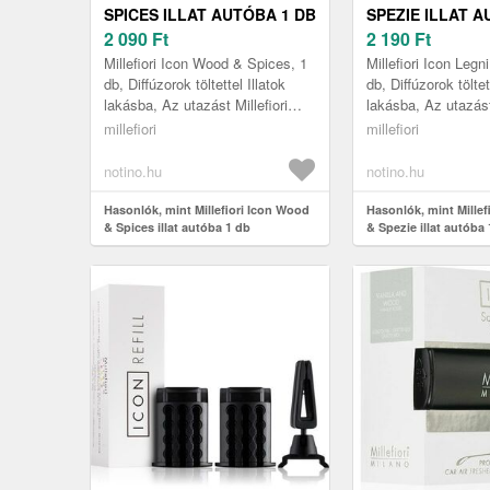
SPICES ILLAT AUTÓBA 1 DB
SPEZIE ILLAT A
2 090
Ft
2 190
Ft
Millefiori Icon Wood & Spices, 1
Millefiori Icon Legn
db, Diffúzorok töltettel Illatok
db, Diffúzorok töltet
lakásba, Az utazást Millefiori
lakásba, Az utazást 
Icon Wood & Spices
Icon Legni & Spezi
millefiori
millefiori
autóillatosítóval felejthetetle...
autóillatosítóval fele
notino.hu
notino.hu
Hasonlók, mint Millefiori Icon Wood
Hasonlók, mint Millef
& Spices illat autóba 1 db
& Spezie illat autóba