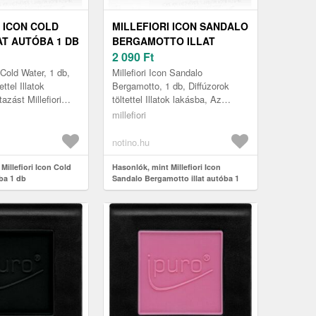
I ICON COLD
MILLEFIORI ICON SANDALO
AT AUTÓBA 1 DB
BERGAMOTTO ILLAT
AUTÓBA 1 DB
2 090
Ft
n Cold Water, 1 db,
Millefiori Icon Sandalo
ettel Illatok
Bergamotto, 1 db, Diffúzorok
azást Millefiori
töltettel Illatok lakásba, Az
r autóillatosítóval
utazást Millefiori Icon Sandalo
millefiori
élmé...
Bergamotto autóillatosítóval fel...
notino.hu
Millefiori Icon Cold
Hasonlók, mint Millefiori Icon
óba 1 db
Sandalo Bergamotto illat autóba 1
db