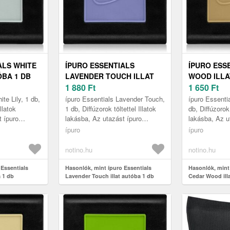
ALS WHITE
ÍPURO ESSENTIALS
ÍPURO ESS
ÓBA 1 DB
LAVENDER TOUCH ILLAT
WOOD ILLA
AUTÓBA 1 DB
1 880
Ft
1 650
Ft
te Lily, 1 db,
ípuro Essentials Lavender Touch,
ípuro Essenti
Illatok
1 db, Diffúzorok töltettel Illatok
db, Diffúzorok 
t ípuro
lakásba, Az utazást ípuro
lakásba, Az u
ly
Essentials Lavender Touch
Essentials C
ípuro
ípuro
ejthetetlen
autóillatosítóval felejthet...
autóillatosítóv
él...
notino.hu
notino.hu
 Essentials
Hasonlók, mint ípuro Essentials
Hasonlók, mint
a 1 db
Lavender Touch illat autóba 1 db
Cedar Wood ill