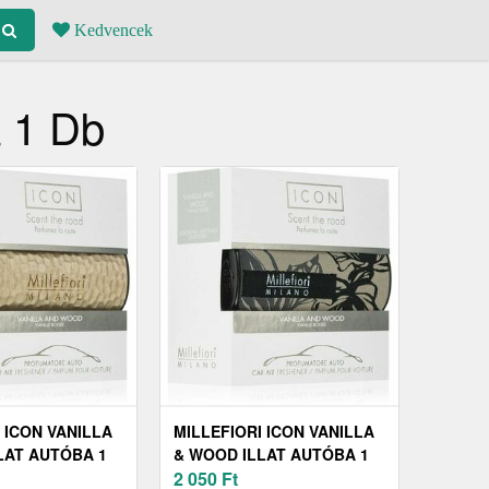
Kedvencek
a 1 Db
 ICON VANILLA
MILLEFIORI ICON VANILLA
LAT AUTÓBA 1
& WOOD ILLAT AUTÓBA 1
DB
2 050
Ft