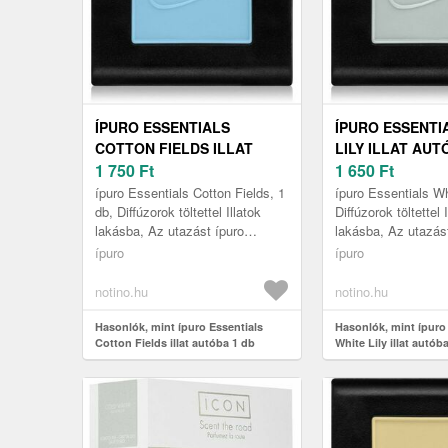
ÍPURO ESSENTIALS
ÍPURO ESSENTI
COTTON FIELDS ILLAT
LILY ILLAT AUT
AUTÓBA 1 DB
1 750
Ft
1 650
Ft
ípuro Essentials Cotton Fields, 1
ípuro Essentials Whi
db, Diffúzorok töltettel Illatok
Diffúzorok töltettel 
lakásba, Az utazást ípuro
lakásba, Az utazás
Essentials Cotton Fields
Essentials White Li
ípuro
ípuro
autóillatosítóval felejthetet...
autóillatosítóval fel
él...
notino.hu
notino.hu
Hasonlók, mint ípuro Essentials
Hasonlók, mint ípuro
Cotton Fields illat autóba 1 db
White Lily illat autób