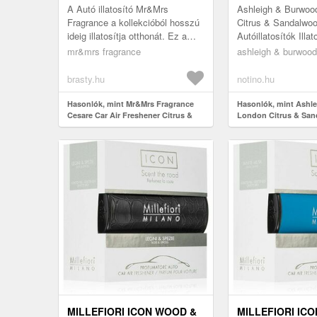
MUSK
AUTÓBA 2 DB
A Autó illatosító Mr&Mrs
Ashleigh & Burwoo
Fragrance a kollekcióból hosszú
Citrus & Sandalwoo
ideig illatosítja otthonát. Ez a
Autóillatosítók Illa
friss illat kellemesebbé teszi a
felakasztható Ashl
mr&mrs fragrance
ashleigh & burwood
napját!
Burwood London Ci
Sandalwood...
brasty.hu
notino.hu
Hasonlók, mint Mr&Mrs Fragrance
Hasonlók, mint Ashl
Cesare Car Air Freshener Citrus &
London Citrus & Sand
Musk
autóba 2 db
MILLEFIORI ICON WOOD &
MILLEFIORI ICO