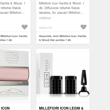
n Vanilla & Wood, 1
Millefiori Icon Vanilla & Wood, 1
töltettel Illatok
db, Diffúzorok töltettel Illatok
azást Millefiori
lakásba, Az utazást Millefiori
& Wood
Icon Vanilla & Wood
millefiori
al felejthetet...
autóillatosítóval felejthetet...
notino.hu
illefiori Icon Vanilla
Hasonlók, mint Millefiori Icon Vanilla
utóba 1 db
& Wood illat autóba 1 db
 ICON
MILLEFIORI ICON LEGNI &