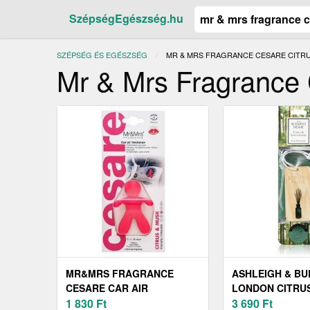
SzépségEgészség.hu
SZÉPSÉG ÉS EGÉSZSÉG
JELENLEGI:
MR & MRS FRAGRANCE CESARE CITRUS
Mr & Mrs Fragrance C
MR&MRS FRAGRANCE
ASHLEIGH & B
CESARE CAR AIR
LONDON CITRU
FRESHENER CITRUS &
1 830
Ft
SANDALWOOD I
3 690
Ft