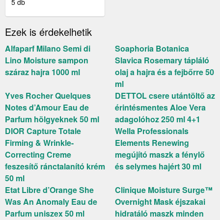
ARMANI) SI PASSIONE
5 db
EAU DE PARFUM
NŐKNEK 50 ML
Ezek is érdekelhetik
Alfaparf Milano Semi di
Soaphoria Botanica
Lino Moisture sampon
Slavica Rosemary tápláló
száraz hajra 1000 ml
olaj a hajra és a fejbőrre 50
ml
Yves Rocher Quelques
DETTOL csere utántöltő az
Notes d’Amour Eau de
érintésmentes Aloe Vera
Parfum hölgyeknek 50 ml
adagolóhoz 250 ml 4+1
DIOR Capture Totale
Wella Professionals
Firming & Wrinkle-
Elements Renewing
Correcting Creme
megújító maszk a fénylő
feszesítő ránctalanító krém
és selymes hajért 30 ml
50 ml
Etat Libre d’Orange She
Clinique Moisture Surge™
Was An Anomaly Eau de
Overnight Mask éjszakai
Parfum uniszex 50 ml
hidratáló maszk minden