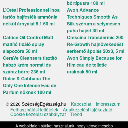
bőrtípusra 100 ml
L’Oréal Professionnel Inoa
Avon Advance
tartós hajfesték ammónia
Techniques Smooth As
nélkül árnyalat 8.1 60 ml
Silk szérum a selymesen
puha hajért 30 ml
Catrice Oil-Control Matt
Crescina Transdermic 200
mattító fixáló spray
Re-Growth hajnövekedést
alapozóra 50 ml
serkentő ápolás 20x3, 5 ml
CeraVe Cleansers tisztító
Avon Simply Because for
habzó krém normál és
Him eau de toilette
száraz bőrre 236 ml
uraknak 50 ml
Dolce & Gabbana The
Only One Intense Eau de
Parfum nőknek 100 ml
Kapcsolat
Impresszum
© 2026 SzépségEgészség.hu
Felhasználási feltételek
Adatkezelési tájékoztató
Cookie kezelési szabályzat
Trend
A weboldalon sütiket használunk, hogy kényelmesebb