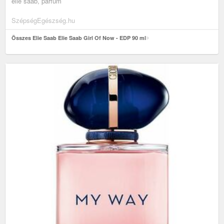
elie saab, parfüm
SzépségEgészség.hu
Összes Elie Saab Elie Saab Girl Of Now - EDP 90 ml