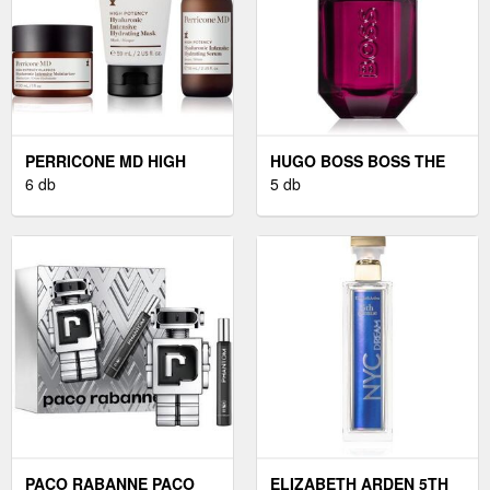
PERRICONE MD HIGH
HUGO BOSS BOSS THE
POTENCY INTENSIVE
6 db
SCENT EAU DE PARFUM
5 db
HYDRATING SERUM
NŐKNEK 30 ML
INTENZÍV HIDRATÁLÓ
SZÉRUM
HIALURONSAVVAL 59 ML
PACO RABANNE PACO
ELIZABETH ARDEN 5TH