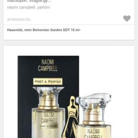
Illatcsoport: virágos-gy...
naomi campbell, parfüm
arukereso.hu
Hasonlók, mint Bohemian Garden EDT 15 ml