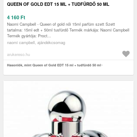
QUEEN OF GOLD EDT 15 ML + TUDFÜRDŐ 50 ML
4 160
Ft
Naomi Campbell - Queen of gold női 15ml parfüm szett Szett
tartalma: 15ml edt + 50ml tusfürdő Termék márkája: Naomi Campbell
Termék gyártója: Proct...
naomi campbell, ajándékcsomag
arukereso.hu
Hasonlók, mint Queen of Gold EDT 15 ml + tudfürdő 50 ml