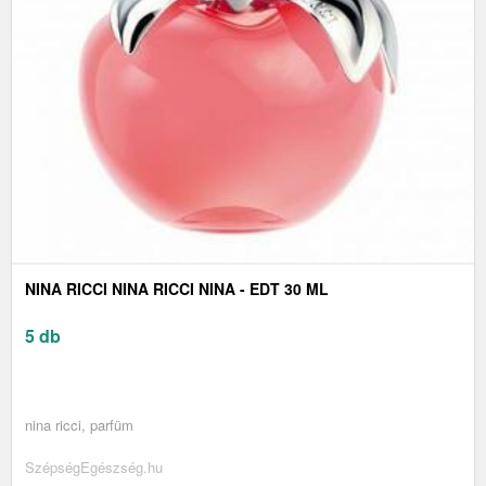
NINA RICCI NINA RICCI NINA - EDT 30 ML
5 db
nina ricci, parfüm
SzépségEgészség.hu