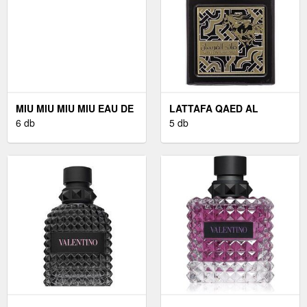
MIU MIU MIU MIU EAU DE
LATTAFA QAED AL
PARFUM NŐKNEK 50 ML
6 db
FURSAN EAU DE PARFUM
5 db
FÉRFIAKNAK 90 ML