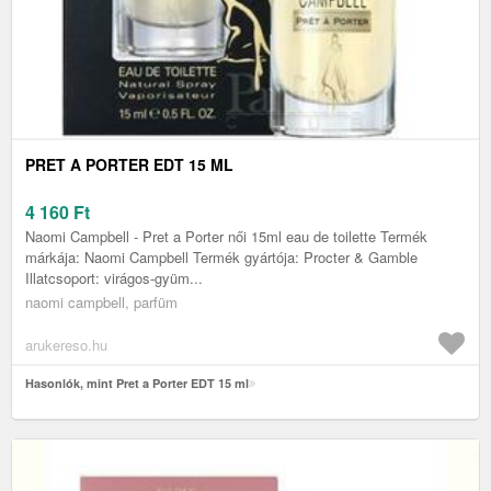
PRET A PORTER EDT 15 ML
4 160
Ft
Naomi Campbell - Pret a Porter női 15ml eau de toilette Termék
márkája: Naomi Campbell Termék gyártója: Procter & Gamble
Illatcsoport: virágos-gyüm...
naomi campbell, parfüm
arukereso.hu
Hasonlók, mint Pret a Porter EDT 15 ml