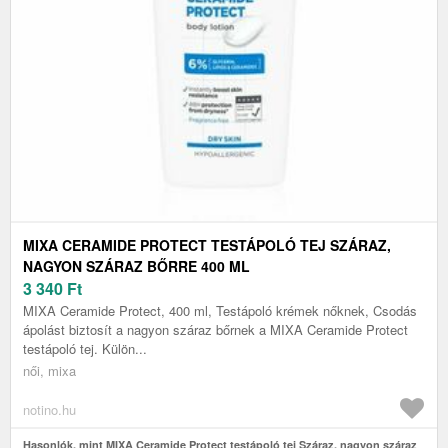
MIXA CERAMIDE PROTECT TESTÁPOLÓ TEJ SZÁRAZ,
NAGYON SZÁRAZ BŐRRE 400 ML
3 340
Ft
MIXA Ceramide Protect, 400 ml, Testápoló krémek nőknek, Csodás
ápolást biztosít a nagyon száraz bőrnek a MIXA Ceramide Protect
testápoló tej. Külön...
női, mixa
notino.hu
Hasonlók, mint MIXA Ceramide Protect testápoló tej Száraz, nagyon száraz