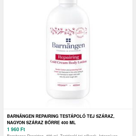
BARNÄNGEN REPAIRING TESTÁPOLÓ TEJ SZÁRAZ,
NAGYON SZÁRAZ BŐRRE 400 ML
1 960
Ft
Barnängen Repairing, 400 ml, Testápoló tej nőknek, Intenzíven