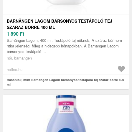
BARNÄNGEN LAGOM BÁRSONYOS TESTÁPOLÓ TEJ
SZÁRAZ BŐRRE 400 ML
1 890
Ft
Barnängen Lagom, 400 ml, Testápoló tej nőknek, A száraz bőr nem
ritka jelenség, főleg a hidegebb hónapokban. A Barnängen Lagom
bársonyos testápoló ...
női, barnängen
notino.hu
Hasonlók, mint Barnängen Lagom bársonyos testápoló tej száraz bőrre 400
ml