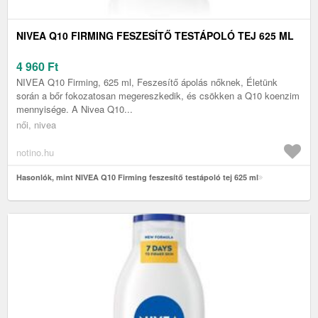
NIVEA Q10 FIRMING FESZESÍTŐ TESTÁPOLÓ TEJ 625 ML
4 960
Ft
NIVEA Q10 Firming, 625 ml, Feszesítő ápolás nőknek, Életünk
során a bőr fokozatosan megereszkedik, és csökken a Q10 koenzim
mennyisége. A Nivea Q10...
női, nivea
notino.hu
Hasonlók, mint NIVEA Q10 Firming feszesítő testápoló tej 625 ml