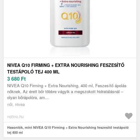
NIVEA Q10 FIRMING + EXTRA NOURISHING FESZESÍTŐ
TESTÁPOLÓ TEJ 400 ML
3 680
Ft
NIVEA Q10 Firming + Extra Nourishing, 400 ml, Feszesítő ápolás
nőknek, Az érett bőr többre vágyik a megszokott hidratálásnál –
olyan bőrápolóra, am...
női, nivea
notino.hu
Hasonlók, mint NIVEA Q10 Firming + Extra Nourishing feszesítő testápoló
tej 400 ml