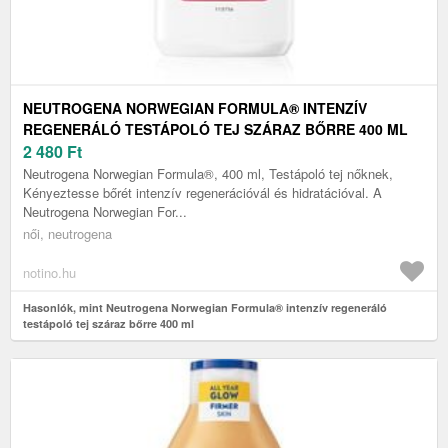
NEUTROGENA NORWEGIAN FORMULA® INTENZÍV
REGENERÁLÓ TESTÁPOLÓ TEJ SZÁRAZ BŐRRE 400 ML
2 480
Ft
Neutrogena Norwegian Formula®, 400 ml, Testápoló tej nőknek,
Kényeztesse bőrét intenzív regenerációvál és hidratációval. A
Neutrogena Norwegian For...
női, neutrogena
notino.hu
Hasonlók, mint Neutrogena Norwegian Formula® intenzív regeneráló
testápoló tej száraz bőrre 400 ml