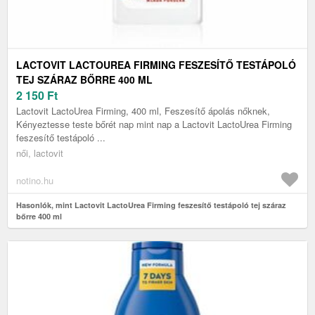
LACTOVIT LACTOUREA FIRMING FESZESÍTŐ TESTÁPOLÓ
TEJ SZÁRAZ BŐRRE 400 ML
2 150
Ft
Lactovit LactoUrea Firming, 400 ml, Feszesítő ápolás nőknek,
Kényeztesse teste bőrét nap mint nap a Lactovit LactoUrea Firming
feszesítő testápoló ...
női, lactovit
notino.hu
Hasonlók, mint Lactovit LactoUrea Firming feszesítő testápoló tej száraz
bőrre 400 ml