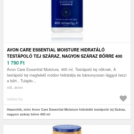
AVON CARE ESSENTIAL MOISTURE HIDRATÁLÓ
TESTÁPOLÓ TEJ SZÁRAZ, NAGYON SZÁRAZ BŐRRE 400
ML
1 790
Ft
Avon Care Essential Moisture, 400 ml, Testápoló tej nőknek, A
testápoló tej megfelelő módon hidratálja és bársonyosan lággyá teszi
a bőrt.. Tulajdo...
női, avon
notino.hu
Hasonlók, mint Avon Care Essential Moisture hidratáló testápoló tej Száraz,
nagyon száraz bőrre 400 ml