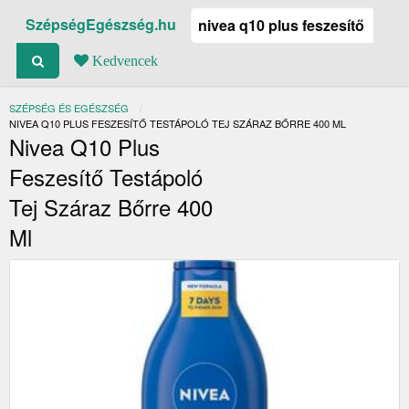
SzépségEgészség.hu
Kedvencek
SZÉPSÉG ÉS EGÉSZSÉG
JELENLEGI:
NIVEA Q10 PLUS FESZESÍTŐ TESTÁPOLÓ TEJ SZÁRAZ BŐRRE 400 ML
Nivea Q10 Plus
Feszesítő Testápoló
Tej Száraz Bőrre 400
Ml