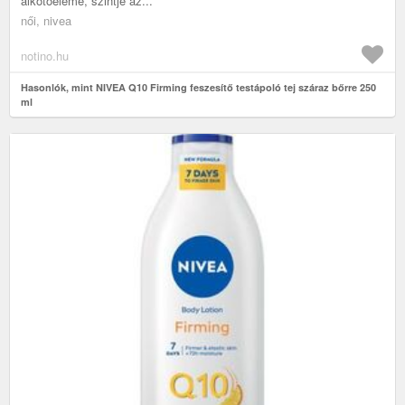
alkotóeleme, szintje az...
női, nivea
notino.hu
Hasonlók, mint NIVEA Q10 Firming feszesítő testápoló tej száraz bőrre 250
ml