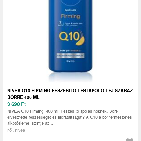
NIVEA Q10 FIRMING FESZESÍTŐ TESTÁPOLÓ TEJ SZÁRAZ
BŐRRE 400 ML
3 690
Ft
NIVEA Q10 Firming, 400 ml, Feszesítő ápolás nőknek, Bőre
elvesztette feszességét és hidratáltságát? A Q10 a bőr természetes
alkotóeleme, szintje az...
női, nivea