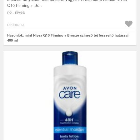
Q10 Firming + Br...
női, nivea
notino.hu
Hasonlók, mint Nivea Q10 Firming + Bronze színező tej feszesítő hatással
400 ml