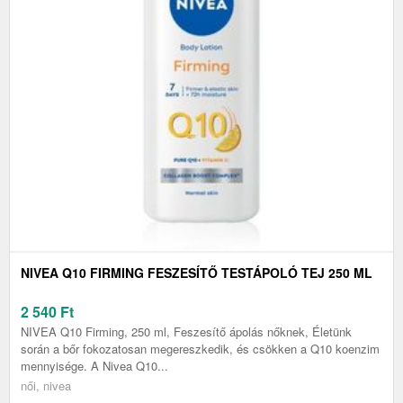
NIVEA Q10 FIRMING FESZESÍTŐ TESTÁPOLÓ TEJ 250 ML
2 540
Ft
NIVEA Q10 Firming, 250 ml, Feszesítő ápolás nőknek, Életünk
során a bőr fokozatosan megereszkedik, és csökken a Q10 koenzim
mennyisége. A Nivea Q10...
női, nivea