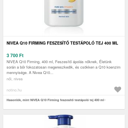
NIVEA Q10 FIRMING FESZESÍTŐ TESTÁPOLÓ TEJ 400 ML
3 700
Ft
NIVEA Q10 Firming, 400 ml, Feszesítő ápolás nőknek, Életünk
során a bőr fokozatosan megereszkedik, és csökken a Q10 koenzim
mennyisége. A Nivea Q10...
női, nivea
notino.hu
Hasonlók, mint NIVEA Q10 Firming feszesítő testápoló tej 400 ml