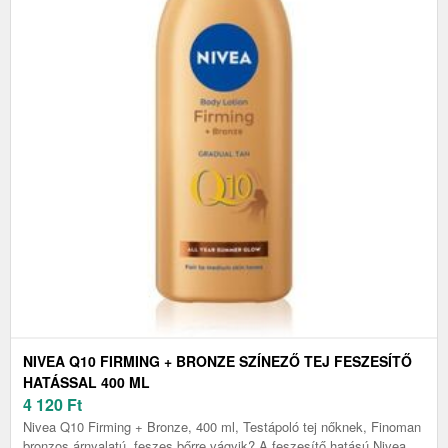
NIVEA Q10 FIRMING + BRONZE SZÍNEZŐ TEJ FESZESÍTŐ
HATÁSSAL 400 ML
4 120
Ft
Nivea Q10 Firming + Bronze, 400 ml, Testápoló tej nőknek, Finoman
bronzos árnyalatú, feszes bőrre vágyik? A feszesítő hatású Nivea