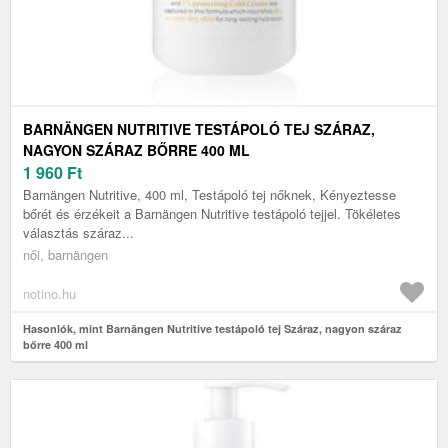
BARNÄNGEN NUTRITIVE TESTÁPOLÓ TEJ SZÁRAZ,
NAGYON SZÁRAZ BŐRRE 400 ML
1 960
Ft
Barnängen Nutritive, 400 ml, Testápoló tej nőknek, Kényeztesse
bőrét és érzékeit a Barnängen Nutritive testápoló tejjel. Tökéletes
választás száraz...
női, barnängen
notino.hu
Hasonlók, mint Barnängen Nutritive testápoló tej Száraz, nagyon száraz
bőrre 400 ml