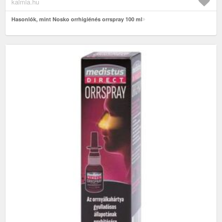
kalmia.hu
Hasonlók, mint Nosko orrhigiénés orrspray 100 ml