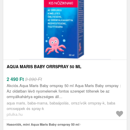
AQUA MARIS BABY ORRSPRAY 50 ML
2 490
Ft
3 090 Ft
Akciós.Aqua Maris Baby orrspray 50 ml Aqua Maris Baby orrspray :
Az oldatban lévõ nyomelemek fontos szerepet töltenek be az
orrnyálkahártya egészséges áll...
aqua maris, baba-mama, babaápolás, orrszívók orrspray-k, baba
orrcseppek és spray-k
pilulka.hu
Hasonlók, mint Aqua Maris Baby orrspray 50 ml