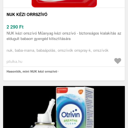
NUK KÉZI ORRSZÍVÓ
2 290
Ft
NUK kézi orrszívó Műanyag kézi orrszívó - biztonságos kialakítás az
eldugult babaorr gyengéd kitisztítására
nuk, baba-mama, babaápolás, orrszívók orrspray-k, orrszívók
pilulka.hu
Hasonlók, mint NUK kézi orrszívó