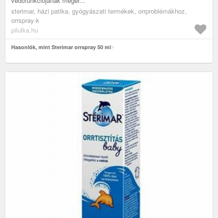
védőfunkciójának meger...
sterimar, házi patika, gyógyászati termékek, orrproblémákhoz,
orrspray-k
pilulka.hu
Hasonlók, mint Sterimar orrspray 50 ml