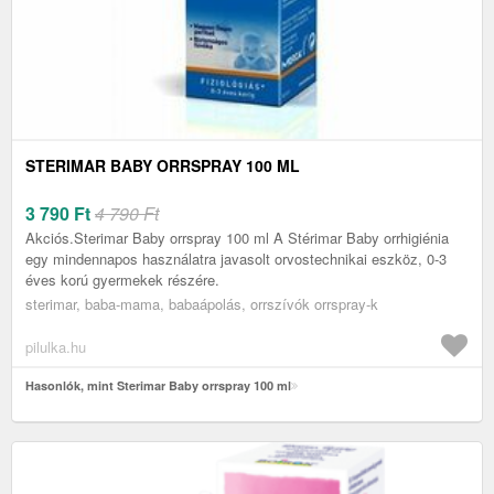
STERIMAR BABY ORRSPRAY 100 ML
3 790
Ft
4 790 Ft
Akciós.Sterimar Baby orrspray 100 ml A Stérimar Baby orrhigiénia
egy mindennapos használatra javasolt orvostechnikai eszköz, 0-3
éves korú gyermekek részére.
sterimar, baba-mama, babaápolás, orrszívók orrspray-k
pilulka.hu
Hasonlók, mint Sterimar Baby orrspray 100 ml