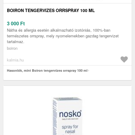
BOIRON TENGERVIZES ORRSPRAY 100 ML
3 000
Ft
Nátha és allergia esetén alkalmazható izotóniás, 100%-ban
természetes orrspray, mely nyomelemekben gazdag tengervizet
tartalmaz.
boiron
kalmia.hu
Hasonlók, mint Boiron tengervizes orrspray 100 ml