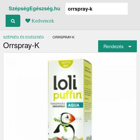
SzépségEgészség.hu
Kedvencek
SZÉPSÉG ÉS EGÉSZSÉG
JELENLEGI:
ORRSPRAY-K
Orrspray-K
Rendezés