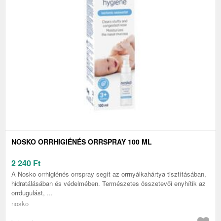
NOSKO ORRHIGIÉNÉS ORRSPRAY 100 ML
2 240
Ft
A Nosko orrhigiénés orrspray segít az orrnyálkahártya tisztításában,
hidratálásában és védelmében. Természetes összetevői enyhítik az
orrdugulást, ...
nosko