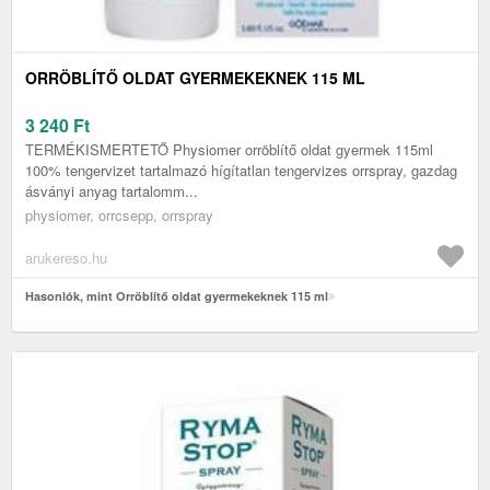
ORRÖBLÍTŐ OLDAT GYERMEKEKNEK 115 ML
3 240
Ft
TERMÉKISMERTETŐ Physiomer orröblítő oldat gyermek 115ml
100% tengervizet tartalmazó hígítatlan tengervizes orrspray, gazdag
ásványi anyag tartalomm...
physiomer, orrcsepp, orrspray
arukereso.hu
Hasonlók, mint Orröblítő oldat gyermekeknek 115 ml