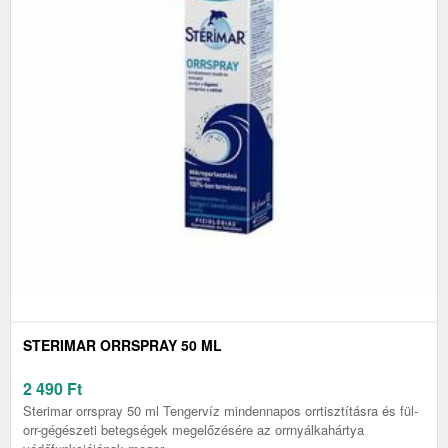
STERIMAR ORRSPRAY 50 ML
2 490
Ft
Sterimar orrspray 50 ml Tengervíz mindennapos orrtisztításra és fül-
orr-gégészeti betegségek megelőzésére az orrnyálkahártya