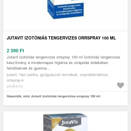
JUTAVIT IZOTÓNIÁS TENGERVIZES ORRSPRAY 100 ML
2 390
Ft
Jutavit izotóniás tengervizes orrspray 100 ml Izotóniás tengervizes
készítmény a mindennapos higiénia és orrápolás érdekében
felnőtteknek és gyerme...
jutavit, házi patika, gyógyászati termékek, orrproblémákhoz,
orrspray-k
pilulka.hu
Hasonlók, mint Jutavit izotóniás tengervizes orrspray 100 ml