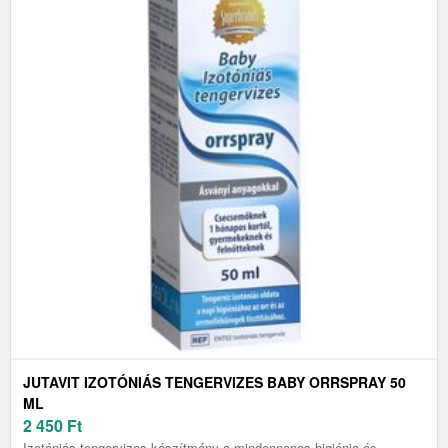
JUTAVIT IZOTÓNIÁS TENGERVIZES BABY ORRSPRAY 50
ML
2 450
Ft
Izotóniás tengervizes készítmény a mindennapos higiénia és