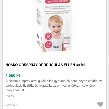
NOSKO ORRSPRAY ORRDUGULÁS ELLEN 30 ML
1 550
Ft
A Nosko orrspray orrdugulás ellen gyorsan és hatékonyan enyhíti az
orrdugulást, tisztítja és hidratálja az orrnyálkahártyát. Különösen
megfázás, al...
nosko
kalmia.hu