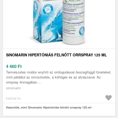
SINOMARIN HIPERTÓNIÁS FELNŐTT ORRSPRAY 125 ML
4 460
Ft
Természetes módon enyhíti az orrdugulással összegfüggő tüneteket,
mint példálul az orrviszketés, a köhögés és az alvászavar. Az
orrspray önmagában ...
sinomarin
kalmia.hu
Hasonlók, mint Sinomarin Hipertóniás felnőtt orrspray 125 ml