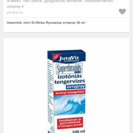
dr.weiss, házi patika, gyógyászati termékek, orrproblémákhoz,
orrspray-k
pilulka.hu
Hasonlók, mint Dr.Weiss Rymastop orrspray 30 ml