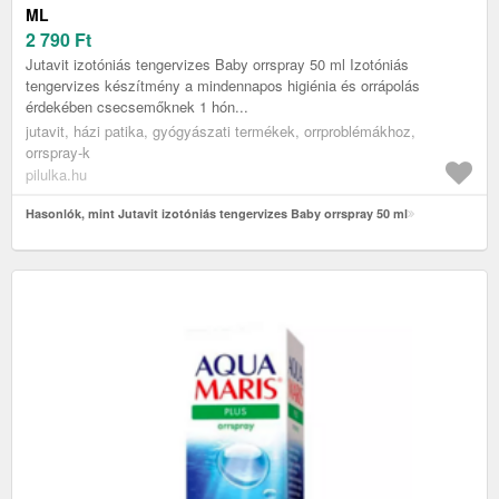
ML
2 790
Ft
Jutavit izotóniás tengervizes Baby orrspray 50 ml Izotóniás
tengervizes készítmény a mindennapos higiénia és orrápolás
érdekében csecsemőknek 1 hón...
jutavit, házi patika, gyógyászati termékek, orrproblémákhoz,
orrspray-k
pilulka.hu
Hasonlók, mint Jutavit izotóniás tengervizes Baby orrspray 50 ml