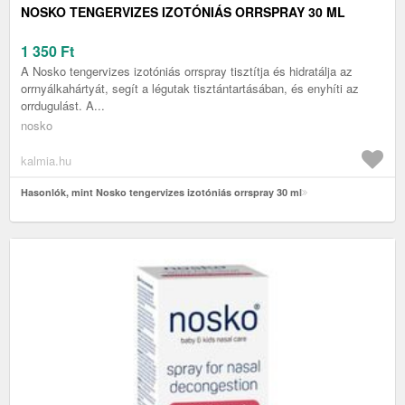
NOSKO TENGERVIZES IZOTÓNIÁS ORRSPRAY 30 ML
1 350
Ft
A Nosko tengervizes izotóniás orrspray tisztítja és hidratálja az
orrnyálkahártyát, segít a légutak tisztántartásában, és enyhíti az
orrdugulást. A...
nosko
kalmia.hu
Hasonlók, mint Nosko tengervizes izotóniás orrspray 30 ml