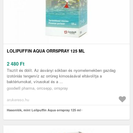
LOLIPUFFIN AQUA ORRSPRAY 125 ML
2 480
Ft
Tisztít és öblít. Az ásványi sókban és nyomelemekben gazdag
izotóniás tengervíz az orrüreg kimosásával eltávolítja a
baktériumokat, vírusokat és a ...
goodwill pharma, orrcsepp, orrspray
arukereso.hu
Hasonlók, mint Lolipuffin Aqua orrspray 125 ml