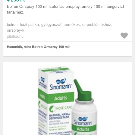
Boiron Orrspray 100 ml Izotóniás orrspray, amely 100 ml tengervízt
tartalmaz.
boiron, házi patika, gyógyászati termékek, orrproblémákhoz,
orrspray-k
pilulka.hu
Hasonlók, mint Boiron Orrspray 100 ml