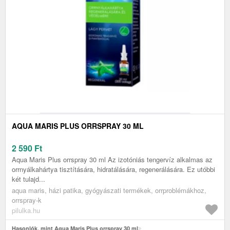
AQUA MARIS PLUS ORRSPRAY 30 ML
2 590
Ft
Aqua Maris Plus orrspray 30 ml Az izotóniás tengervíz alkalmas az
orrnyálkahártya tisztítására, hidratálására, regenerálására. Ez utóbbi
két tulajd...
aqua maris, házi patika, gyógyászati termékek, orrproblémákhoz,
orrspray-k
pilulka.hu
Hasonlók, mint Aqua Maris Plus orrspray 30 ml