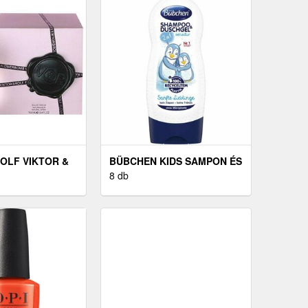
ROLF VIKTOR &
BÜBCHEN KIDS SAMPON ÉS
ERBOMB - EDP
TUSFÜRDŐ GÉL 2 IN 1
8 db
GYERMEKEKNEK 230 ML