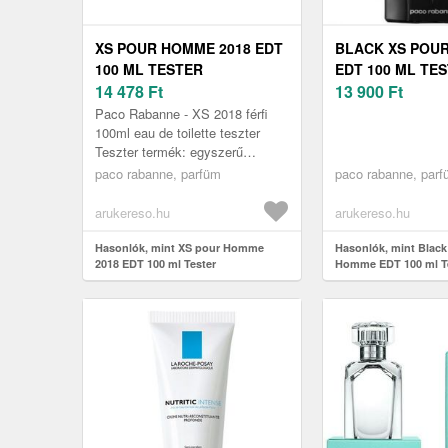
XS POUR HOMME 2018 EDT
BLACK XS POU
100 ML TESTER
EDT 100 ML TE
14 478
Ft
13 900
Ft
Paco Rabanne - XS 2018 férfi
100ml eau de toilette teszter
Teszter termék: egyszerű
kartondobozba csomagolt, néha
paco rabanne, parfüm
paco rabanne, par
kupak nélküli termék. Üvege,
belt...
arukereso.hu
arukereso.hu
Hasonlók, mint XS pour Homme
Hasonlók, mint Black
2018 EDT 100 ml Tester
Homme EDT 100 ml T