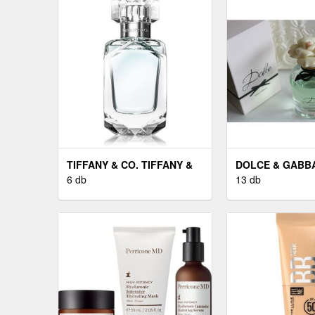
TIFFANY & CO. TIFFANY &
DOLCE & GABB
CO. EAU DE PARFUM
6 db
& GABBANA DOL
13 db
NŐKNEK 50 ML
75 ML