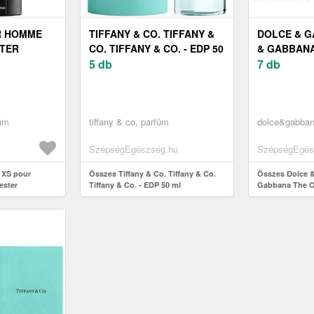
R HOMME
TIFFANY & CO. TIFFANY &
DOLCE & 
STER
CO. TIFFANY & CO. - EDP 50
& GABBANA
ML
5 db
50 ML
7 db
füm
tiffany & co, parfüm
dolce&gabban
SzépségEgészség.hu
SzépségEgés
 XS pour
Összes Tiffany & Co. Tiffany & Co.
Összes Dolce 
ester
Tiffany & Co. - EDP 50 ml
Gabbana The O