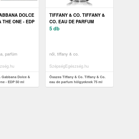
GABBANA DOLCE
TIFFANY & CO. TIFFANY &
 THE ONE - EDP
CO. EAU DE PARFUM
HÖLGYEKNEK 75 ML
5 db
a, parfüm
női, tiffany & co.
zség.hu
SzépségEgészség.hu
& Gabbana Dolce &
Összes Tiffany & Co. Tiffany & Co.
ne - EDP 50 ml
eau de parfum hölgyeknek 75 ml