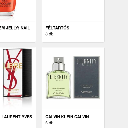
EM JELLY! NAIL
FÉLTARTÓS
KÖRÖMLAKK
KRÉMHAJFESTÉK LUXURY
8 db
MAKE ‘EM
GREEN LIGHT, ÁRNYALAT
L
GREEN, 100 ML -
KORREKTOR
T LAURENT YVES
CALVIN KLEIN CALVIN
ENT LIBRE -
KLEIN ETERNITY FOR MEN -
6 db