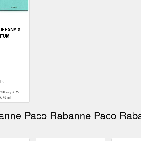
TIFFANY &
RFUM
m
hu
Tiffany & Co.
k 75 ml
abanne Paco Rabanne Paco Ra