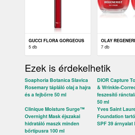
GUCCI FLORA GORGEOUS
OLAY REGENERI
GARDENIA EAU DE PARFUM
5 db
CREAM HIDRAT
7 db
INTENSE EAU DE PARFUM
FESZESÍTŐ NAP
HÖLGYEKNEK 10 ML
RÁNCOK ELLEN 
Ezek is érdekelhetik
Soaphoria Botanica Slavica
DIOR Capture To
Rosemary tápláló olaj a hajra
& Wrinkle-Corre
és a fejbőrre 50 ml
feszesítő ráncta
50 ml
Clinique Moisture Surge™
Yves Saint Laure
Overnight Mask éjszakai
Foundation tart
hidratáló maszk minden
SPF 39 árnyalat
bőrtípusra 100 ml