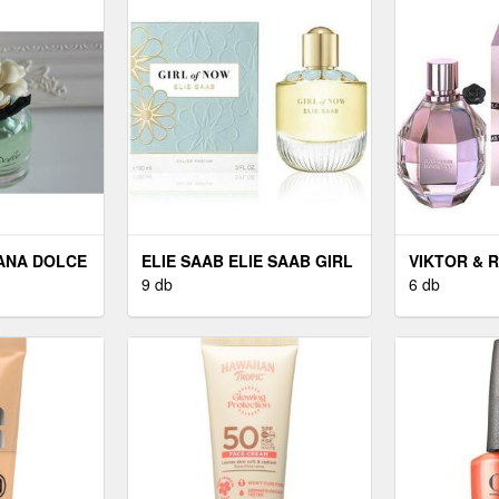
ANA DOLCE
ELIE SAAB ELIE SAAB GIRL
VIKTOR & 
CE - EDP
OF NOW - EDP 90 ML
9 db
ROLF FLOW
6 db
100 ML