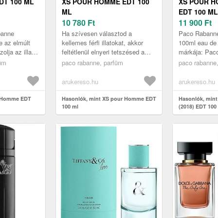
DT 100 ML
XS POUR HOMME EDT 100
XS POUR H
ML
EDT 100 ML
10 780
Ft
11 900
Ft
banne
Ha szívesen választod a
Paco Rabanne 
e az elmúlt
kellemes férfi illatokat, akkor
100ml eau de 
olja az illat
feltétlenül elnyeri tetszésed a
márkája: Pac
ázsát.
népszerű PACO RABANNE eau
gyártója: Puig 
füm
paco rabanne, parfüm
paco rabanne
 és 40 év
de toilette. A lehengerlő PACO
aromás Illatö
RA...
arukereso.hu
arukereso.hu
r Homme EDT
Hasonlók, mint XS pour Homme EDT
Hasonlók, min
100 ml
(2018) EDT 100