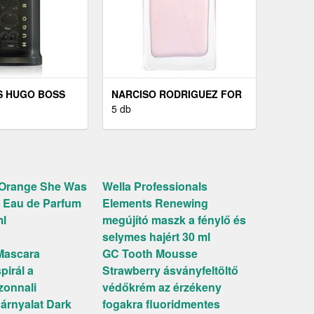
S HUGO BOSS
NARCISO RODRIGUEZ FOR
LED PARFUM -
HER MUSC NOIR EAU DE
5 db
0 ML
PARFUM NŐKNEK 50 ML
d’Orange She Was
Wella Professionals
 Eau de Parfum
Elements Renewing
ml
megújító maszk a fénylő és
selymes hajért 30 ml
Mascara
GC Tooth Mousse
pirál a
Strawberry ásványfeltöltő
zonnali
védőkrém az érzékeny
 árnyalat Dark
fogakra fluoridmentes