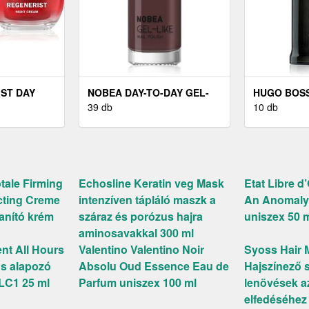
ST DAY
NOBEA DAY-TO-DAY GEL-
HUGO BOS
ÁLÓ ÉS
LIKE NAIL POLISH
39 db
BOSS BOTT
10 db
PALI KRÉM
KÖRÖMLAKK GÉLES
PARFÜM 20
50 ML
HATÁSSAL ÁRNYALAT 6 ML
tale Firming
Echosline Keratin veg Mask
Etat Libre 
cting Creme
intenzíven tápláló maszk a
An Anomaly
lanító krém
száraz és porózus hajra
uniszex 50 
aminosavakkal 300 ml
nt All Hours
Valentino Valentino Noir
Syoss Hair 
ós alapozó
Absolu Oud Essence Eau de
Hajszínező s
 LC1 25 ml
Parfum uniszex 100 ml
lenövések a
elfedéséhez