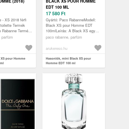
OMME (2018)
BLACK XS POUR HOMME
EDT 100 ML
17 580
Ft
- XS 2018 férfi
Gyártó: Paco RabanneModell:
toilette Termék
Black XS pour Homme EDT
o Rabanne Termék
100mlLeírás: A Black XS egy
Illatcsoport: fás-
férfias illat, melyet a Paco
, parfüm
paco rabanne, parfüm
sszetevők: men...
Rabanne design ház mutatott be
1993-ba...
arukereso.hu
t XS pour Homme
Hasonlók, mint Black XS pour
 ml
Homme EDT 100 ml