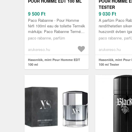
POUR HOMME EDT 100 ML
POUR HOMME E
TESTER
9 500
Ft
9 030
Ft
Paco Rabanne - Pour Homme
A parfüm Paco Ra
férfi 100ml eau de toilette Termék
rendíthetetlen siker
márkája: Paco Rabanne Termék
huszonöt évben igaz
gyártója: Puig Illatcsoport:
ellenállhatatlan var
paco rabanne, parfüm
paco rabanne, par
aromás-fougere Illatösszetev...
Célközönsége a 30
között...
arukereso.hu
arukereso.hu
Hasonlók, mint Pour Homme EDT
Hasonlók, mint Pou
100 ml
100 ml Tester