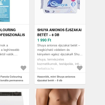
OLOURING
SHUYA ANIONOS ÉJSZAKAI
FESSZIONÁLIS
BETÉT – 8 DB
 HAJSZÍN 6.44
1 990
Ft
umok a
Shuya anionos éjszakai betét –
 a leghíresebb
megbízható védelem és
któl valók.
kényelem egész éjszakaA Shuya
anola márkától
anionos éjszakai betétet
shuya, természetes
őknek lett
kifejezetten éjszakai használatra,
kozmetikumok, testápolás, intim
inden haj...
vala...
higiénia
herbatica.hu
 Fanola Colouring
Hasonlók, mint Shuya anionos
zionális permanens
éjszakai betét – 8 db
0 ml