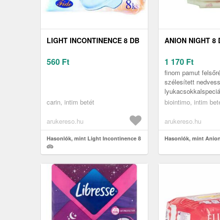
LIGHT INCONTINENCE 8 DB
ANION NIGHT 8 
560
Ft
1 170
Ft
finom pamut felsőr
szélesített nedves
lyukacsokkalspeciál
szerkeszettel ésp
carin, intim betét
biointimo, intim bet
szagmegkötő
technológiávalbeépí
arukereso.hu
arukereso.hu
Hasonlók, mint Light Incontinence 8
Hasonlók, mint Anion
db