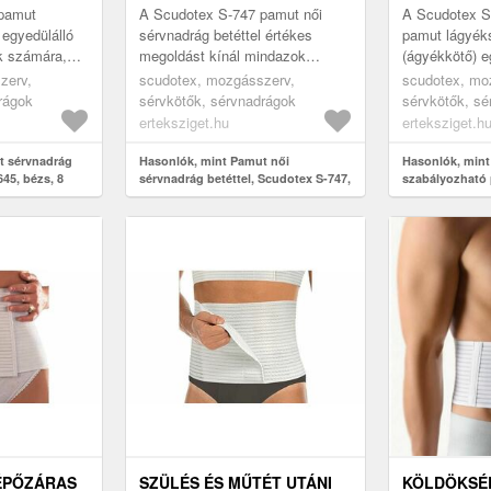
BÉZS, 8
pamut
A Scudotex S-747 pamut női
A Scudotex S
 egyedülálló
sérvnadrág betéttel értékes
pamut lágyék
k számára,
megoldást kínál mindazok
(ágyékkötő) e
esnek
számára, akik műtét utáni
gyógyászati 
zerv,
scudotex, mozgásszerv,
scudotex, mo
atra, vagy
regenerációt vagy megelőzést
hatékony mego
rágok
sérvkötők, sérvnadrágok
sérvkötők, sé
keresnek. Ez...
lágyéksérv tá
erteksziget.hu
erteksziget.h
t sérvnadrág
Hasonlók, mint Pamut női
Hasonlók, mint
645, bézs, 8
sérvnadrág betéttel, Scudotex S-747,
szabályozható
4
(ágyékkötő), bé
TÉPŐZÁRAS
SZÜLÉS ÉS MŰTÉT UTÁNI
KÖLDÖKSÉR