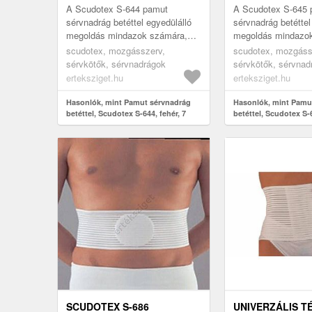
A Scudotex S-644 pamut
A Scudotex S-645 
sérvnadrág betéttel egyedülálló
sérvnadrág betéttel
megoldás mindazok számára,
megoldás mindazo
akik sérvkötőt keresnek
akik sérvkötőt ker
scudotex, mozgásszerv,
scudotex, mozgáss
mindennapi használatra, vagy
mindennapi használ
sérvkötők, sérvnadrágok
sérvkötők, sérvnad
műtét utáni ...
műtét utáni ...
erteksziget.hu
erteksziget.hu
Hasonlók, mint Pamut sérvnadrág
Hasonlók, mint Pamu
betéttel, Scudotex S-644, fehér, 7
betéttel, Scudotex S-
SCUDOTEX S-686
UNIVERZÁLIS 