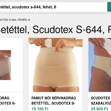
TEX S-644, FEHÉR, 8
téttel, Scudotex S-644, F
ADRÁG
PAMUT NŐI SÉRVNADRÁG
SCUDOTEX 
DOTEX S-
BETÉTTEL, SCUDOTEX S-
SZABÁLYO
747, 4
19 180
Ft
SÉRVKÖTŐ 
24 800
Ft