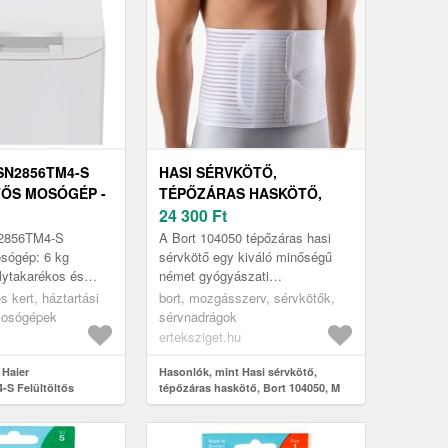
SN2856TM4-S
HASI SÉRVKÖTŐ,
ŐS MOSÓGÉP -
TÉPŐZÁRAS HASKÖTŐ,
BORT 104050, M
24 300
Ft
2856TM4-S
A Bort 104050 tépőzáras hasi
osógép: 6 kg
sérvkötő egy kiváló minőségű
lytakarékos és
német gyógyászati
sztítás 🧺 Ez a
segédeszköz, amely kifejezetten
és kert, háztartási
bort, mozgásszerv, sérvkötők,
ltős mosógép a
azok számára készült, akik hasi
mosógépek
sérvnadrágok
s...
műtétek...
erteksziget.hu
 Haier
Hasonlók, mint Hasi sérvkötő,
S Felültöltős
tépőzáras haskötő, Bort 104050, M
ér