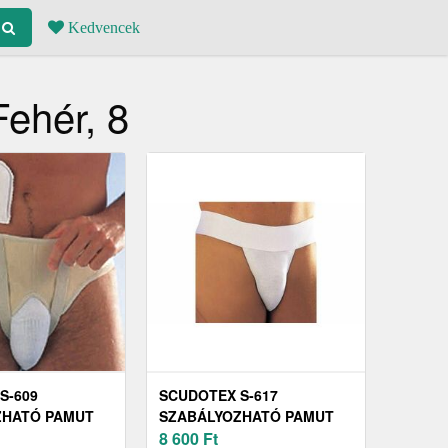
Kedvencek
ehér, 8
S-609
SCUDOTEX S-617
ZHATÓ PAMUT
SZABÁLYOZHATÓ PAMUT
(ÁGYÉKKÖTŐ),
HERESÉRV-KÖTŐ, 7
8 600
Ft