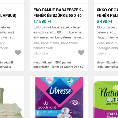
L
EKO PAMUT BABAFÉSZEK -
XKKO ORGA
OLAPSUS)
FEHÉR ÉS SZÜRKE 90 X 60
FEHÉR PELE
IMAN S-130
CM
17 890
Ft
CM 5 DB
6 490
Ft
méh- és
EKO pamut babafészek - fehér
Xkko Organic 
rolapsus)
és szürke 90 x 60 cm Szeretnél
pelenka 70 x 
 nyújt a
egy meleg és kényelmes helyet
Hagyományos 
ek
ahol a baba biztonságban érzi
biopamutból, 
erv,
eko, baba-mama, babaszoba,
xkko, baba-m
ó
magát? A Z.P.U. EKO Zofia K...
tömeggel az e
rágok
babafészkek
nadrágpelenká
k gyakra...
Fehér szövetp
pamut pelenk
pilulka.hu
pilulka.hu
és végbél
Hasonlók, mint EKO pamut
Hasonlók, mint
sérvkötő,
babafészek - fehér és szürke 90 x 60
idők fehér pele
cm