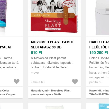
MOVOMED PLAST PAMUT
HAIER THA
NYALAT
SEBTAPASZ 30 DB
FELÜLTÖLT
 6.44 100
610
Ft
FEHÉR
190 290
Ft
l, Tartós
A MovoMed Plast pamut
Haier THASN
Hosszan tartó,
sebtapasz tökéletes tapadást
Felültöltős M
e, elfedné az
biztosít. Bőrbarát felülete
kapacitás, He
y teljesen
fertőtlenítő hatású oldattal
Intelligens Ti
movo
haier, otthon 
jsz...
átitatott.
Haier felültö
nagygépek, 
tökéletes vála
kalmia.hu
pepita.hu
a Color
Hasonlók, mint MovoMed Plast
Hasonlók, mint
tense Copper
pamut sebtapasz 30 db
THASN2856TM4-
Mosógép - Feh