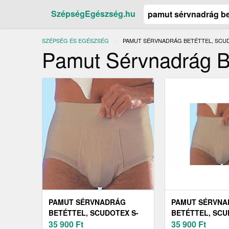
SzépségEgészség.hu
SZÉPSÉG ÉS EGÉSZSÉG
JELENLEGI:
PAMUT SÉRVNADRÁG BETÉTTEL, SCUDO
Pamut Sérvnadrág Be
PAMUT SÉRVNADRÁG
PAMUT SÉRVN
BETÉTTEL, SCUDOTEX S-
BETÉTTEL, SCU
644, FEHÉR, 7
35 900
Ft
645, BÉZS, 8
35 900
Ft