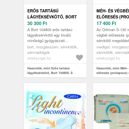
ERŐS TARTÁSÚ
MÉH- ÉS VÉGBÉ
LÁGYÉKSÉVKÖTŐ, BORT
ELŐRESÉS (PR
104800, S
30 300
Ft
SÉRVKÖTŐ, ORL
17 400
Ft
A Bort 104800 erős tartású
Az Orliman S-130 
lágyéksérvkötő egy kiváló
végbél előreesés (p
minőségű gyógyászati
sérvkötő megoldást
segédeszköz, amely célzott
kismedencei szerv
bort, mozgásszerv, sérvkötők,
medigor, mozgássz
megoldást kínál azok számára,
süllyedéséből adód
sérvnadrágok
sérvkötők, sérvnad
akik lágyéksérvv...
problémákra, melye
erteksziget.hu
erteksziget.hu
Hasonlók, mint Erős tartású
Hasonlók, mint Méh- 
lágyéksévkötő, Bort 104800, S
előresés (prolapsus) 
Orliman S-130