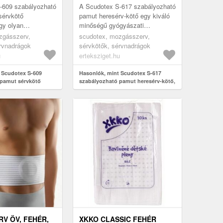
-609 szabályozható
A Scudotex S-617 szabályozható
sérvkötő
pamut heresérv-kötő egy kiváló
gy olyan
minőségű gyógyászati
segédeszköz, amely
segédeszköz, amely megoldást
zgásszerv,
scudotex, mozgásszerv,
ldást nyújt a
kínál azok számára, akik
rvnadrágok
sérvkötők, sérvnadrágok
mo...
heresérvve...
u
erteksziget.hu
 Scudotex S-609
Hasonlók, mint Scudotex S-617
 pamut sérvkötő
szabályozható pamut heresérv-kötő,
zs, 8
7
V ÖV, FEHÉR,
XKKO CLASSIC FEHÉR