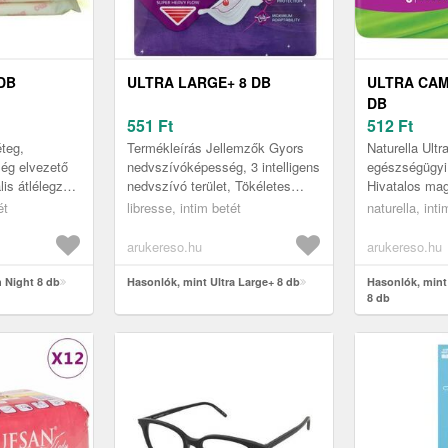
DB
ULTRA LARGE+ 8 DB
ULTRA CAM
DB
551
Ft
512
Ft
éteg,
Termékleírás Jellemzők Gyors
Naturella Ultr
ség elvezető
nedvszívóképesség, 3 intelligens
egészségügyi
is átlélegző
nedvszívó terület, Tökéletes
Hivatalos mag
arfümmentes
illeszkedés, Egyesével
forgalmazótól
ét
libresse, intim betét
naturella, inti
csomagolt, Megújuló
bőrápolás és 
...
csomagolóanya...
kombinációját 
arukereso.hu
arukereso.hu
 Night 8 db
Hasonlók, mint Ultra Large+ 8 db
Hasonlók, mint
8 db