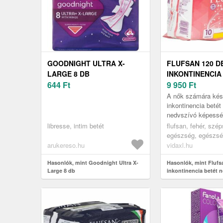
GOODNIGHT ULTRA X-
FLUFSAN 120 D
LARGE 8 DB
INKONTINENCIA
644
Ft
NŐKNEK
9 950
Ft
A nők számára kés
inkontinencia betét
nedvszívó képessé
rendelkezik, így v
libresse, intim betét
flufsan, fehér, szé
biztonságot nyújt.
egészség, egészség
inkontinencia seg
arukereso.hu
vidaxl.hu
Hasonlók, mint Goodnight Ultra X-
Hasonlók, mint Flufs
Large 8 db
inkontinencia betét 