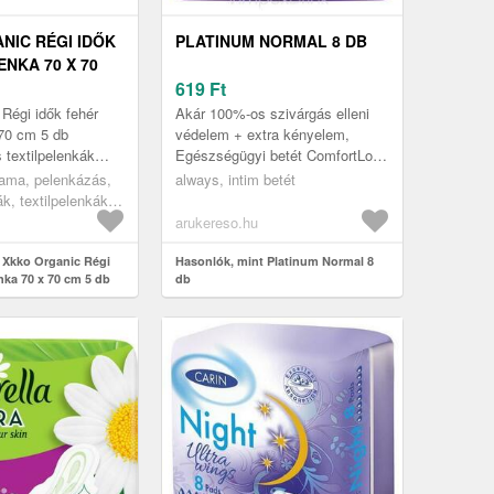
NIC RÉGI IDŐK
PLATINUM NORMAL 8 DB
NKA 70 X 70
619
Ft
Régi idők fehér
Akár 100%-os szivárgás elleni
70 cm 5 db
védelem + extra kényelem,
textilpelenkák
Egészségügyi betét ComfortLock
a legnagyobb
szárnyakkal a jobb illeszkedés
ama, pelenkázás,
always, intim betét
urópai piacon.
és a könnyebb eltávolítás érd...
k, textilpelenkák,
...
ák
arukereso.hu
 Xkko Organic Régi
Hasonlók, mint Platinum Normal 8
nka 70 x 70 cm 5 db
db