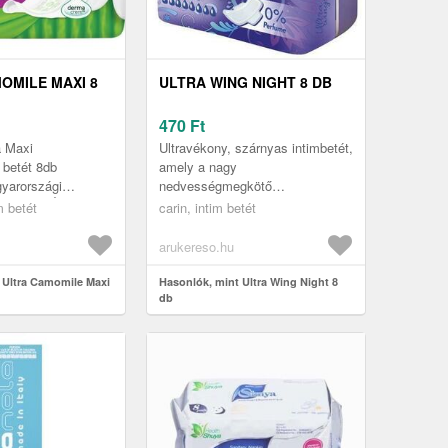
OMILE MAXI 8
ULTRA WING NIGHT 8 DB
470
Ft
a Maxi
Ultravékony, szárnyas intimbetét,
 betét 8db
amely a nagy
yarországi
nedvességmegkötő
. Leírás: Élvezze a
tulajdonságával garantálja a
m betét
carin, intim betét
védelem ideális
tökéletes szárazságot és
a n...
biztonságot. Kialakításából a...
arukereso.hu
 Ultra Camomile Maxi
Hasonlók, mint Ultra Wing Night 8
db