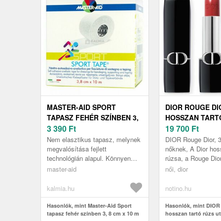
MASTER-AID SPORT
DIOR ROUGE DI
TAPASZ FEHÉR SZÍNBEN 3,
HOSSZAN TART
8 CM X 10 M
3 390
Ft
UTÁNTÖLTHETŐ
19 700
Ft
644 SYDNEY SAT
Nem elasztikus tapasz, melynek
DIOR Rouge Dior, 3
megvalósítása fejlett
nőknek, A Dior hos
technológián alapul. Könnyen
rúzsa, a Rouge Dior
téphető, 100% viszkóz speciális
nyújt komfortérzete
master-aid
női, dior
szövet, amely igen magas
a virágalapú bőrápo
szakító-...
kalmia.hu
notino.hu
Hasonlók, mint Master-Aid Sport
Hasonlók, mint DIOR
tapasz fehér színben 3, 8 cm x 10 m
hosszan tartó rúzs u