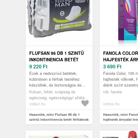
FLUFSAN 96 DB 1 SZINTŰ
FANOLA COLOR
INKONTINENCIA BETÉT
HAJFESTÉK ÁR
FÉRFIAKNAK
9 220
Ft
INTENSE COPPER
3 690
Ft
ML
Ezek a nedvszívó betétek,
Fanola Color, 100 m
különösen a férfiak testéhez
hajfesték nőknek, 
készültek, és biztonságos és
élénk színt szeretn
diszkrét védelmet nyújtanak.
ősz hajszálakat vag
flufsan, fehér, szépség és
női, fanola
megváltoztatná a ha
egészség, egészségügyi ellátás,
inkontinencia segédeszközök
vidaxl.hu
notino.hu
Hasonlók, mint Flufsan 96 db 1
Hasonlók, mint Fanol
szintű inkontinencia betét férfiaknak
hajfesték árnyalat In
6.44 100 ml