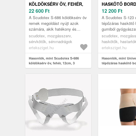
KÖLDÖKSÉRV ÖV, FEHÉR,
HASKÖTŐ BOR
12CM, 3
22 600
Ft
GUMIBÓL, SCUD
12 200
Ft
123, 20 CM, 2
A Scudotex S-686 köldöksérv öv
A Scudotex S-123 u
remek megoldást nyújt azok
tépőzáras haskötő 
számára, akik hatékony és
gumiból gyógyászat
kényelmes támogatást keresnek
segédeszköz, amely
scudotex, mozgásszerv,
scudotex, mozgáss
köldöksérv kezelésére. Ez a
megoldást kínál a s
sérvkötők, sérvnadrágok
haskötők, hastartó
magas...
regeneráció vag...
erteksziget.hu
erteksziget.hu
Hasonlók, mint Scudotex S-686
Hasonlók, mint Unive
köldöksérv öv, fehér, 12cm, 3
tépőzáras haskötő b
Scudotex S-123, 20 c