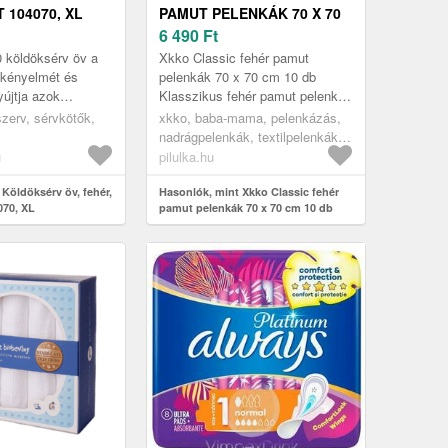
 104070, XL
PAMUT PELENKÁK 70 X 70
CM 10 DB
6 490
Ft
 köldöksérv öv a
Xkko Classic fehér pamut
kényelmét és
pelenkák 70 x 70 cm 10 db
yújtja azok
Klasszikus fehér pamut pelenka -
knek szüksége van
10 darab csomagonként.
zerv, sérvkötők,
xkko, baba-mama, pelenkázás,
elelő
nadrágpelenkák, textilpelenkák,
ra. E...
pamut pelenkák
u
pilulka.hu
Köldöksérv öv, fehér,
Hasonlók, mint Xkko Classic fehér
070, XL
pamut pelenkák 70 x 70 cm 10 db