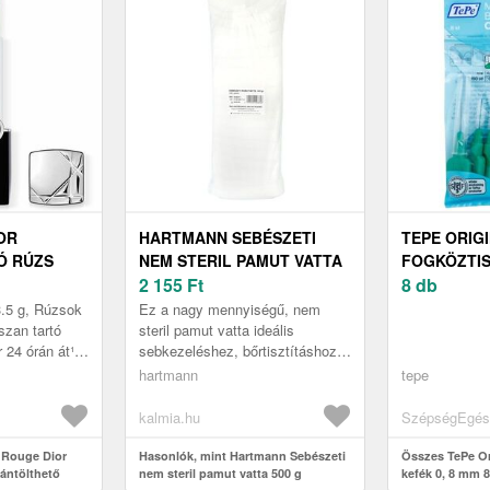
OR
HARTMANN SEBÉSZETI
TEPE ORIG
Ó RÚZS
NEM STERIL PAMUT VATTA
FOGKÖZTIS
 ÁRNYALAT
500 G
2 155
Ft
8 MM 8 DB
8 db
IN 3.5 G
.5 g, Rúzsok
Ez a nagy mennyiségű, nem
szan tartó
steril pamut vatta ideális
 24 órán át¹
sebkezeléshez, bőrtisztításhoz
t az ajkaknak
és egyéb higiéniai célokra.
hartmann
tepe
lás...
Kiválóan alkalmas a
nedvszívásra és...
kalmia.hu
SzépségEgés
 Rouge Dior
Hasonlók, mint Hartmann Sebészeti
Összes TePe Ori
tántölthető
nem steril pamut vatta 500 g
kefék 0, 8 mm 