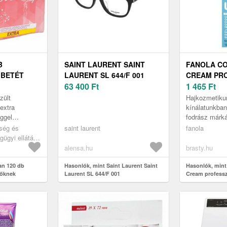
B
SAINT LAURENT SAINT
FANOLA C
 BETÉT
LAURENT SL 644/F 001
CREAM PRO
63 400
Ft
PERMANENS
1 465
Ft
100 ML
zült
Hajkozmetik
 extra
kínálatunkban
ggel
fodrász márká
édelmet és
Hajfestés a F
pség és
saint laurent
fanola
kollekcióból n
ügyi ellátás,
létrehozva - m
édeszközök
alensa.hu
brasty.hu
an 120 db
Hasonlók, mint Saint Laurent Saint
Hasonlók, mint
nőknek
Laurent SL 644/F 001
Cream profess
hajszín 6.44 10