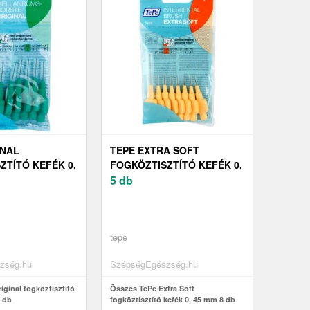
INAL
TEPE EXTRA SOFT
ZTÍTÓ KEFÉK 0,
FOGKÖZTISZTÍTÓ KEFÉK 0,
45 MM 8 DB
5 db
tepe
zség.hu
SzépségEgészség.hu
ginal fogköztisztító
Összes TePe Extra Soft
8 db
fogköztisztító kefék 0, 45 mm 8 db