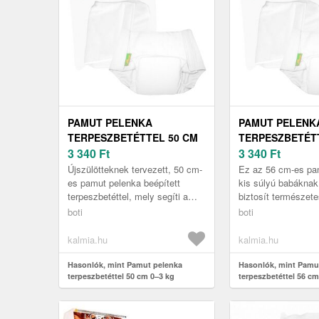
PAMUT PELENKA
PAMUT PELENK
TERPESZBETÉTTEL 50 CM
TERPESZBETÉT
0–3 KG
3 340
Ft
3–5 KG
3 340
Ft
Újszülötteknek tervezett, 50 cm-
Ez az 56 cm-es pa
es pamut pelenka beépített
kis súlyú babáknak
terpeszbetéttel, mely segíti a
biztosít természet
csípő helyes fejlődését és
csípő megfelelő he
boti
boti
természetes lábtartást biztosít.
tartására.
kalmia.hu
kalmia.hu
Hasonlók, mint Pamut pelenka
Hasonlók, mint Pamu
terpeszbetéttel 50 cm 0–3 kg
terpeszbetéttel 56 cm