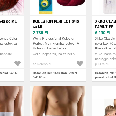
45 60 ML
KOLESTON PERFECT 6/45
XKKO CLAS
60 ML
PAMUT PEL
2 785
Ft
CM 10 DB
6 490
Ft
Londa Color
Wella Professional Koleston
Xkko Classic
hajfesték az
Perfect Me+ krémhajfesték - A
pelenkák 70 
Koleston Perfect új és
Klasszikus fe
öszönhetően
továbbfejlesztett formulája a még
10 darab cso
 hajfesték,
wella, hajfesték, hajszínező
xkko, baba-m
ínintenzitású
kifejezőbb színeredményért -
nadrágpelenká
Még...
pamut pelenk
arukereso.hu
pilulka.hu
color 6/45 60
Hasonlók, mint Koleston Perfect
Hasonlók, mint
6/45 60 ml
pamut pelenkák