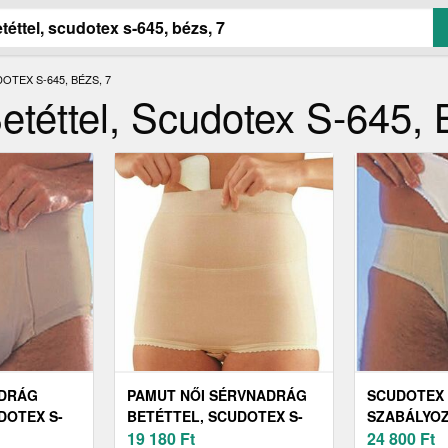
TEX S-645, BÉZS, 7
téttel, Scudotex S-645, 
ADRÁG
PAMUT NŐI SÉRVNADRÁG
SCUDOTEX 
DOTEX S-
BETÉTTEL, SCUDOTEX S-
SZABÁLYO
747, 4
19 180
Ft
SÉRVKÖTŐ 
24 800
Ft