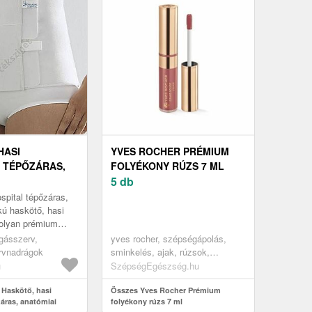
HASI
YVES ROCHER PRÉMIUM
 TÉPŐZÁRAS,
FOLYÉKONY RÚZS 7 ML
 ALAKÚ,
5 db
OSPITAL, 23CM
pital tépőzáras,
kú haskötő, hasi
 olyan prémium
gyászati
gásszerv,
yves rocher, szépségápolás,
 amely a
rvnadrágok
sminkelés, ajak, rúzsok,
an nyú...
folyékony rúzsok
u
SzépségEgészség.hu
 Haskötő, hasi
Összes Yves Rocher Prémium
áras, anatómiai
folyékony rúzs 7 ml