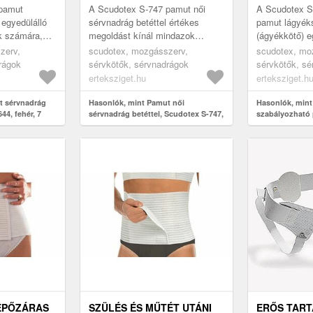
BÉZS, 8
pamut
A Scudotex S-747 pamut női
A Scudotex S
 egyedülálló
sérvnadrág betéttel értékes
pamut lágyék
k számára,
megoldást kínál mindazok
(ágyékkötő) e
esnek
számára, akik műtét utáni
gyógyászati 
zerv,
scudotex, mozgásszerv,
scudotex, mo
atra, vagy
regenerációt vagy megelőzést
hatékony mego
rágok
sérvkötők, sérvnadrágok
sérvkötők, sé
keresnek. Ez...
lágyéksérv tá
erteksziget.hu
erteksziget.h
t sérvnadrág
Hasonlók, mint Pamut női
Hasonlók, mint
44, fehér, 7
sérvnadrág betéttel, Scudotex S-747,
szabályozható
4
(ágyékkötő), bé
TÉPŐZÁRAS
SZÜLÉS ÉS MŰTÉT UTÁNI
ERŐS TART