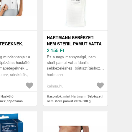
HARTMANN SEBÉSZETI
TEGEKNEK,
NEM STERIL PAMUT VATTA
 SÉRVKÖTŐ,
500 G
2 155
Ft
 104010, L
g mindennapjait a
Ez a nagy mennyiségű, nem
épőzáras haskötő,
steril pamut vatta ideális
ómabetegeknek
sebkezeléshez, bőrtisztításhoz
Bort 104010
és egyéb higiéniai célokra.
zerv, sérvkötők,
hartmann
kötő, sérvkötő
Kiválóan alkalmas a
nedvszívásra és...
u
kalmia.hu
 Haskötő
Hasonlók, mint Hartmann Sebészeti
nek, tépőzáras
nem steril pamut vatta 500 g
 Bort 104010, L