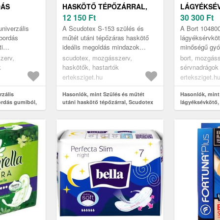
DÁS
HASKÖTŐ TÉPŐZÁRRAL,
LÁGYÉKSÉ
OTEX S-
SCUDOTEX S-153, 25CM, 3
12 150
Ft
104800, S
30 300
Ft
niverzális
A Scudotex S-153 szülés és
A Bort 104800
bordás
műtét utáni tépőzáras haskötő
lágyéksérvköt
i
ideális megoldás mindazok
minőségű gyó
 ideális
számára, akik szülés vagy hasi
segédeszköz,
zerv,
scudotex, mozgásszerv,
bort, mozgáss
zülés utáni
műtétek után gyorsabb és
megoldást kí
k
haskötők, hastartók
sérvnadrágok
kényelme...
akik lágyéksér
erteksziget.hu
erteksziget.h
rzális
Hasonlók, mint Szülés és műtét
Hasonlók, mint
ordás gumiból,
utáni haskötő tépőzárral, Scudotex
lágyéksévkötő,
m, 2
S-153, 25cm, 3