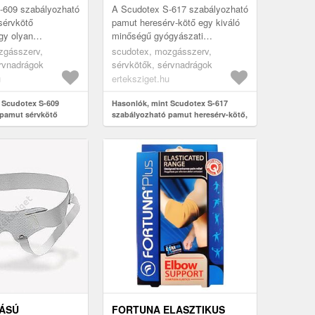
-609 szabályozható
A Scudotex S-617 szabályozható
sérvkötő
pamut heresérv-kötő egy kiváló
gy olyan
minőségű gyógyászati
segédeszköz, amely
segédeszköz, amely megoldást
zgásszerv,
scudotex, mozgásszerv,
ldást nyújt a
kínál azok számára, akik
rvnadrágok
sérvkötők, sérvnadrágok
mo...
heresérvve...
u
erteksziget.hu
 Scudotex S-609
Hasonlók, mint Scudotex S-617
 pamut sérvkötő
szabályozható pamut heresérv-kötő,
zs, 8
7
ÁSÚ
FORTUNA ELASZTIKUS