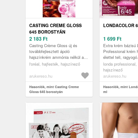
CASTING CREME GLOSS
LONDACOLOR 6/
645 BOROSTYÁN
2 183
Ft
1 699
Ft
Casting Crème Gloss új és
Extra krém bázisú 
továbbfejlesztett ápoló
Professional krém 
hajszínkrém ammónia nélkül a
élettel teli, ragyogó
gyors és egyszerű használatért,
mikrogömböknek k
l'oréal, hajfesték, hajszínező
londa professional,
az extra fényes hajért és a kiváló
fiatalos, vibráló sz
hajszínező
ő...
és...
arukereso.hu
arukereso.hu
Hasonlók, mint Casting Creme
Hasonlók, mint Londa
Gloss 645 borostyán
ml