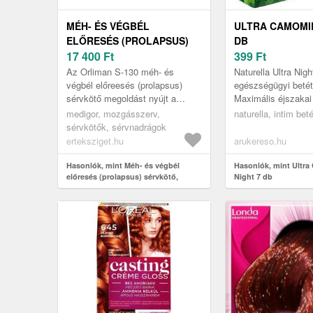
MÉH- ÉS VÉGBÉL
ULTRA CAMOMIL
ELŐRESÉS (PROLAPSUS)
DB
SÉRVKÖTŐ, ORLIMAN S-130
17 400
Ft
399
Ft
Az Orliman S-130 méh- és
Naturella Ultra Nigh
végbél előreesés (prolapsus)
egészségügyi betét
sérvkötő megoldást nyújt a
Maximális éjszakai
kismedencei szervek
kényelem érzékeny
medigor, mozgásszerv,
naturella, intim beté
süllyedéséből adódó
Naturella Ultra Nigh
sérvkötők, sérvnadrágok
problémákra, melyek gyakra...
egészségügyi betét 
erteksziget.hu
arukereso.hu
Hasonlók, mint Méh- és végbél
Hasonlók, mint Ultr
előresés (prolapsus) sérvkötő,
Night 7 db
Orliman S-130