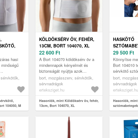
,
KÖLDÖKSÉRV ÖV, FEHÉR,
HASKÖTŐ
SKÖTŐ,
13CM, BORT 104070, XL
SZTÓMABE
22 600
Ft
TÉPŐZÁRAS
29 500
Ft
22CM, BORT
záras hasi
A Bort 104070 köldöksérv öv a
Könnyítse me
ó minőségű
mindennapok kényelmét és
Bort 104010 t
biztonságát nyújtja azok
sérvkötő szt
 kifejezetten
számára, akiknek szüksége van
termékkel A 
 sérvkötők,
bort, mozgásszerv, sérvkötők,
bort, mozgáss
lt, akik hasi
a hasfal megfelelő
tépőzáras has
sérvnadrágok
sérvnadrágok
alátámasztására. E...
sztómabe...
erteksziget.hu
erteksziget.h
sérvkötő,
Hasonlók, mint Köldöksérv öv, fehér,
Hasonlók, mint
ort 104050, M
13cm, Bort 104070, XL
sztómabetegek
sérvkötő, 22cm,