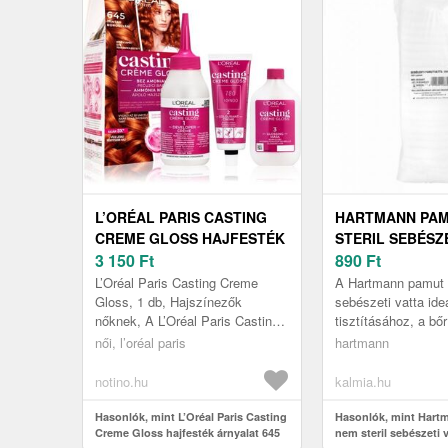
L’ORÉAL PARIS CASTING
HARTMANN PAM
CREME GLOSS HAJFESTÉK
STERIL SEBÉSZ
ÁRNYALAT 645 JANTAR 1
3 150
Ft
HAJTOGATOTT 
890
Ft
DB
L’Oréal Paris Casting Creme
A Hartmann pamut 
Gloss, 1 db, Hajszínezők
sebészeti vatta ide
nőknek, A L’Oréal Paris Casting
tisztításához, a bő
Crème Gloss hajfestékkel
és a napi higiéniai
női, l’oréal paris
hartmann
otthona kényelmében ragyogó
szükségletekhez. A
színt és ...
vatt...
notino.hu
kalmia.hu
Hasonlók, mint L’Oréal Paris Casting
Hasonlók, mint Hart
Creme Gloss hajfesték árnyalat 645
nem steril sebészeti 