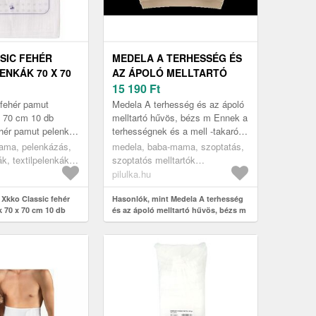
SIC FEHÉR
MEDELA A TERHESSÉG ÉS
ENKÁK 70 X 70
AZ ÁPOLÓ MELLTARTÓ
HŰVÖS, BÉZS M
15 190
Ft
 fehér pamut
Medela A terhesség és az ápoló
x 70 cm 10 db
melltartó hűvös, bézs m Ennek a
hér pamut pelenka -
terhességnek és a mell -takaró
magonként.
melltartónak két integrált lélegző
ama, pelenkázás,
medela, baba-mama, szoptatás,
zónája és egy új, ...
k, textilpelenkák,
szoptatós melltartók
ák
melltartóbetétek
pilulka.hu
 Xkko Classic fehér
Hasonlók, mint Medela A terhesség
 70 x 70 cm 10 db
és az ápoló melltartó hűvös, bézs m