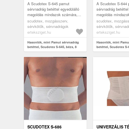
A Scudotex S-645 pamut
A Scudotex S-644 
sérvnadrág betéttel egyedülálló
sérvnadrág betéttel
megoldás mindazok számára,
megoldás mindazo
akik sérvkötőt keresnek
akik sérvkötőt ker
scudotex, mozgásszerv,
scudotex, mozgáss
mindennapi használatra, vagy
mindennapi használ
sérvkötők, sérvnadrágok
sérvkötők, sérvnad
műtét utáni ...
műtét utáni ...
erteksziget.hu
erteksziget.hu
Hasonlók, mint Pamut sérvnadrág
Hasonlók, mint Pamu
betéttel, Scudotex S-645, bézs, 8
betéttel, Scudotex S-6
SCUDOTEX S-686
UNIVERZÁLIS 