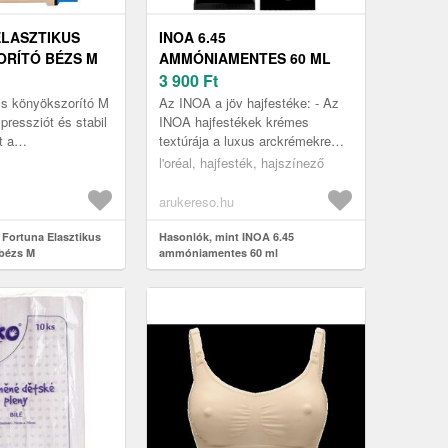
LASZTIKUS
INOA 6.45
RÍTÓ BÉZS M
AMMÓNIAMENTES 60 ML
3 900
Ft
zs könyökszorító M
Az INOA a jöv hajfestéke: - Az
ressziót és stabil
INOA hajfestékek krémes
t a
textúrája a luxus arckrémekre
ek, támogatja az
emlékeztet - A hajfestékek
l'oréal, hajfesték, hajszínező
etek regenerációját,
alkalmazásakor jelentkez
kellemetle...
arukereso.hu
 Fortuna Elasztikus
Hasonlók, mint INOA 6.45
 bézs M
ammóniamentes 60 ml