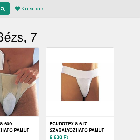
Kedvencek
Bézs, 7
S-609
SCUDOTEX S-617
ZHATÓ PAMUT
SZABÁLYOZHATÓ PAMUT
(ÁGYÉKKÖTŐ),
HERESÉRV-KÖTŐ, 7
8 600
Ft