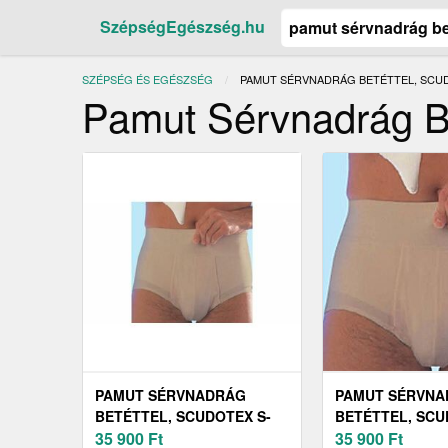
SzépségEgészség.hu
SZÉPSÉG ÉS EGÉSZSÉG
JELENLEGI:
PAMUT SÉRVNADRÁG BETÉTTEL, SCUDO
Pamut Sérvnadrág Be
PAMUT SÉRVNADRÁG
PAMUT SÉRVN
BETÉTTEL, SCUDOTEX S-
BETÉTTEL, SCU
645, BÉZS, 8
35 900
Ft
644, FEHÉR, 7
35 900
Ft