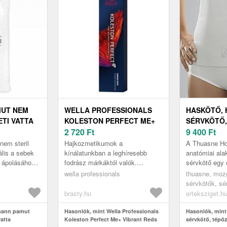
UT NEM
WELLA PROFESSIONALS
HASKÖTŐ, 
ETI VATTA
KOLESTON PERFECT ME+
SÉRVKÖTŐ,
200 G
VIBRANT REDS
2 720
Ft
ANATÓMIAI
9 400
Ft
PROFESSZIONÁLIS
THUASNE H
nem steril
Hajkozmetikumok a
A Thuasne Hos
PERMANENS HAJSZÍN 6/45
SZÉLES, 3
ális a sebek
kínálatunkban a leghíresebb
anatómiai ala
r ápolásához
fodrász márkáktól valók.
sérvkötő egy
60 ML
Hajfestés a Wella Professionals
minőségű gyó
wella professionals
thuasne, moz
 hajtogatott
márkától Koleston Perfect Me+
segédeszköz,
sérvkötők, sé
kollekcióból n...
mindennapokb
brasty.hu
erteksziget.h
mann pamut
Hasonlók, mint Wella Professionals
Hasonlók, mint
vatta
Koleston Perfect Me+ Vibrant Reds
sérvkötő, tépőz