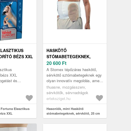
LASZTIKUS
HASKÖTŐ
RÍTÓ BÉZS XXL
STÓMABETEGEKNEK,
SÉRVKÖTŐ, 25 CM SZÉLES,
20 600
Ft
TÉPŐZÁRAS, STOMEX, 4
sztikus
A Stomex tépőzáras haskötő,
ó bézs XXL
sérvkötő sztómabetegeknek egy
ogatást és
olyan innovatív megoldás, amely
nyújt a csukló
kifejezetten sztómával élők,
thuasne, mozgásszerv,
kenti a fájdalmat
operált hasfali sérves beteg...
sérvkötők, sérvnadrágok
ógyulást.
erteksziget.hu
 Fortuna Elasztikus
Hasonlók, mint Haskötő
bézs XXL
stómabetegeknek, sérvkötő, 25 cm
széles, tépőzáras, Stomex, 4