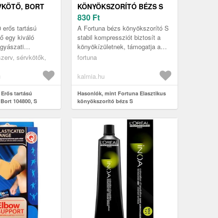
VKÖTŐ, BORT
KÖNYÖKSZORÍTÓ BÉZS S
830
Ft
 erős tartású
A Fortuna bézs könyökszorító S
ő egy kiváló
stabil kompressziót biztosít a
gyászati
könyökízületnek, támogatja a
 amely célzott
gyógyulást és csökkenti a
zerv, sérvkötők,
fortuna
nál azok számára,
sérülések kockázatát.
vv...
u
kalmia.hu
 Erős tartású
Hasonlók, mint Fortuna Elasztikus
 Bort 104800, S
könyökszorító bézs S