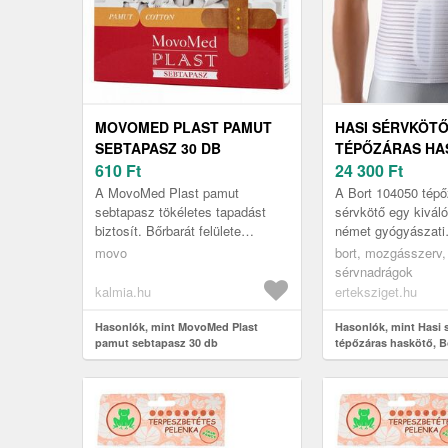
MOVOMED PLAST PAMUT
HASI SÉRVKÖTŐ
SEBTAPASZ 30 DB
TÉPŐZÁRAS HA
610
Ft
BORT 104050, M
24 300
Ft
A MovoMed Plast pamut
A Bort 104050 tépő
sebtapasz tökéletes tapadást
sérvkötő egy kivál
biztosít. Bőrbarát felülete
német gyógyászati
fertőtlenítő hatású oldattal
segédeszköz, amely
movo
bort, mozgásszerv,
átitatott.
azok számára készü
sérvnadrágok
műtétek...
kalmia.hu
erteksziget.hu
Hasonlók, mint MovoMed Plast
Hasonlók, mint Hasi 
pamut sebtapasz 30 db
tépőzáras haskötő, B