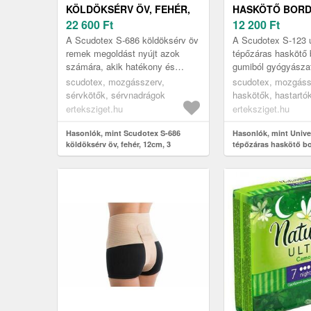
KÖLDÖKSÉRV ÖV, FEHÉR,
HASKÖTŐ BOR
12CM, 3
22 600
Ft
GUMIBÓL, SCUD
12 200
Ft
123, 20 CM, 2
A Scudotex S-686 köldöksérv öv
A Scudotex S-123 u
remek megoldást nyújt azok
tépőzáras haskötő 
számára, akik hatékony és
gumiból gyógyászat
kényelmes támogatást keresnek
segédeszköz, amely
scudotex, mozgásszerv,
scudotex, mozgáss
köldöksérv kezelésére. Ez a
megoldást kínál a s
sérvkötők, sérvnadrágok
haskötők, hastartó
magas...
regeneráció vag...
erteksziget.hu
erteksziget.hu
Hasonlók, mint Scudotex S-686
Hasonlók, mint Unive
köldöksérv öv, fehér, 12cm, 3
tépőzáras haskötő b
Scudotex S-123, 20 c