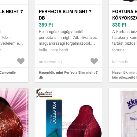
E NIGHT 7
PERFECTA SLIM NIGHT 7
FORTUNA E
DB
KÖNYÖKSZO
369
Ft
830
Ft
t
Bella egészségügyi betét
A Fortuna bé
 7db –
perfecta slim night 7db Hivatalos
hatékony komp
 védelem és
magyarországi forgalmazótól.
tartást biztosí
 bőrre A
Leírás: Kiszerelés: 7 db
könyökízületn
t
bella, intim betét
fortuna
t
izmok és ízül
a p...
v...
arukereso.hu
kalmia.hu
a Camomile
Hasonlók, mint Perfecta Slim night 7
Hasonlók, mint
db
könyökszorító