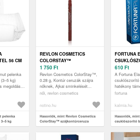
A
REVLON COSMETICS
FORTUNA E
TEL 56 CM
COLORSTAY™
CSUKLÓSZO
SZÁJKONTÚRCERUZA
1 750
Ft
610
Ft
ÁRNYALAT 645 -
mut pelenka
Revlon Cosmetics ColorStay™,
A Fortuna Ela
CHOCOLATE 0.28 G
 (3–5 kg)
0.28 g, Kontúr ceruzák szájra
csuklószorít
es megoldást a
nőknek, Ajkai sminkelését
hatékony tám
lyzetben
tökéletesen elvégzi az ügyes
kompressziót 
női, revlon cosmetics
fortuna
Revlon Cosmetics ColorStay™
számára, csök
szájc...
és segíti a gy
notino.hu
kalmia.hu
t pelenka
Hasonlók, mint Revlon Cosmetics
Hasonlók, mint
 3–5 kg
ColorStay™ szájkontúrceruza
csuklószorító 
árnyalat 645 - Chocolate 0.28 g