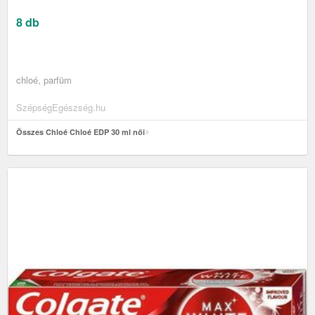
8 db
chloé, parfüm
SzépségEgészség.hu
Összes Chloé Chloé EDP 30 ml női