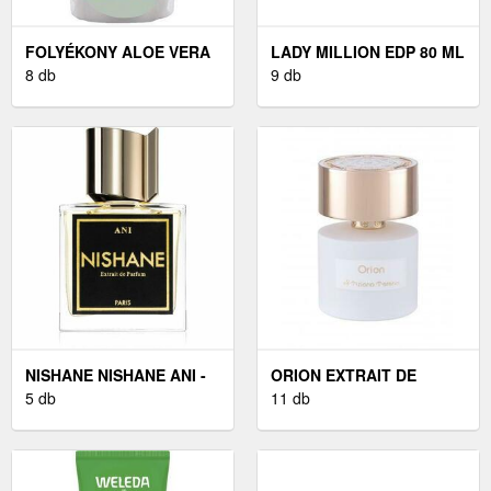
FOLYÉKONY ALOE VERA
LADY MILLION EDP 80 ML
SZAPPAN UTÁNTÖLTŐ
8 db
9 db
(500 ML)
NISHANE NISHANE ANI -
ORION EXTRAIT DE
PARFÜM 50 ML
5 db
PARFUM 100 ML
11 db