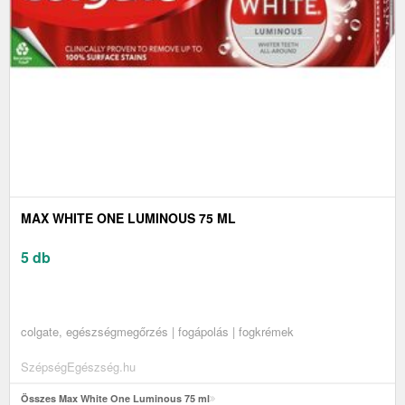
MAX WHITE ONE LUMINOUS 75 ML
5 db
colgate, egészségmegőrzés | fogápolás | fogkrémek
SzépségEgészség.hu
Összes Max White One Luminous 75 ml