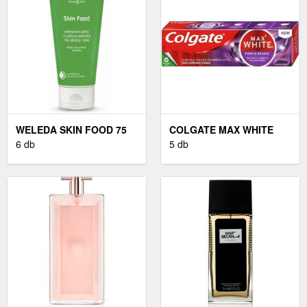
WELEDA SKIN FOOD 75
COLGATE MAX WHITE
ML
6 db
PURPLE REVEAL 75 ML
5 db