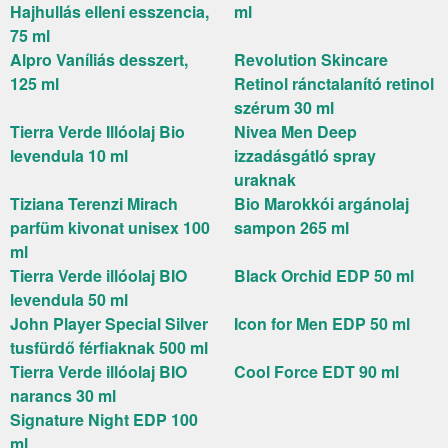
Hajhullás elleni esszencia,
ml
75 ml
Alpro Vaníliás desszert,
Revolution Skincare
125 ml
Retinol ránctalanító retinol
szérum 30 ml
Tierra Verde Illóolaj Bio
Nivea Men Deep
levendula 10 ml
izzadásgátló spray
uraknak
Tiziana Terenzi Mirach
Bio Marokkói argánolaj
parfüm kivonat unisex 100
sampon 265 ml
ml
Tierra Verde illóolaj BIO
Black Orchid EDP 50 ml
levendula 50 ml
John Player Special Silver
Icon for Men EDP 50 ml
tusfürdő férfiaknak 500 ml
Tierra Verde illóolaj BIO
Cool Force EDT 90 ml
narancs 30 ml
Signature Night EDP 100
ml