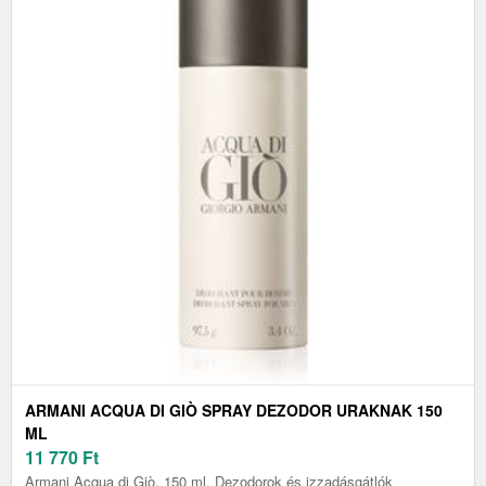
ARMANI ACQUA DI GIÒ SPRAY DEZODOR URAKNAK 150
ML
11 770
Ft
Armani Acqua di Giò, 150 ml, Dezodorok és izzadásgátlók