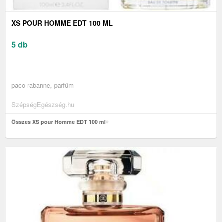
XS POUR HOMME EDT 100 ML
5 db
paco rabanne, parfüm
SzépségEgészség.hu
Összes XS pour Homme EDT 100 ml