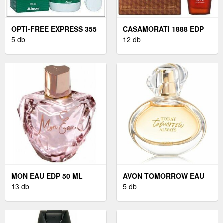
OPTI-FREE EXPRESS 355
CASAMORATI 1888 EDP
ML
5 db
30 ML
12 db
MON EAU EDP 50 ML
AVON TOMORROW EAU
13 db
DE PARFUM NŐKNEK 50
5 db
ML