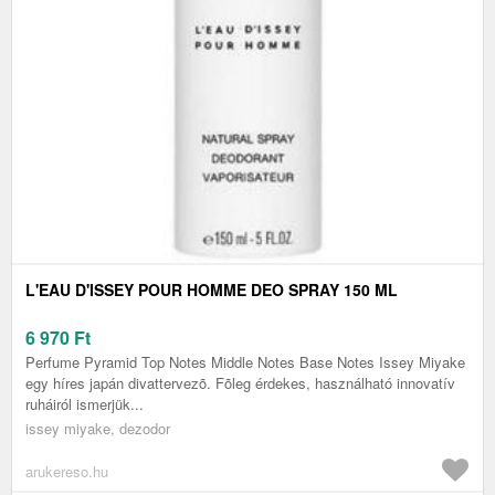
L'EAU D'ISSEY POUR HOMME DEO SPRAY 150 ML
6 970
Ft
Perfume Pyramid Top Notes Middle Notes Base Notes Issey Miyake
egy híres japán divattervezõ. Fõleg érdekes, használható innovatív
ruháiról ismerjük...
issey miyake, dezodor
arukereso.hu