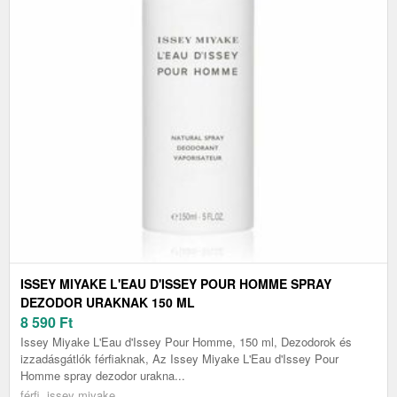
ISSEY MIYAKE L'EAU D'ISSEY POUR HOMME SPRAY
DEZODOR URAKNAK 150 ML
8 590
Ft
Issey Miyake L'Eau d'Issey Pour Homme, 150 ml, Dezodorok és
izzadásgátlók férfiaknak, Az Issey Miyake L'Eau d'Issey Pour
Homme spray dezodor urakna...
férfi, issey miyake