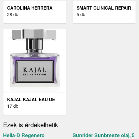
CAROLINA HERRERA
SMART CLINICAL REPAIR
GOOD GIRL EAU DE
28 db
WRINKLE CORRECTING
5 db
PARFUM HÖLGYEKNEK
15 ML
KAJAL KAJAL EAU DE
PARFUM UNISEX 100 ML
17 db
Ezek is érdekelhetik
Helia-D Regenero
Sunrider Sunbreeze olaj, 5