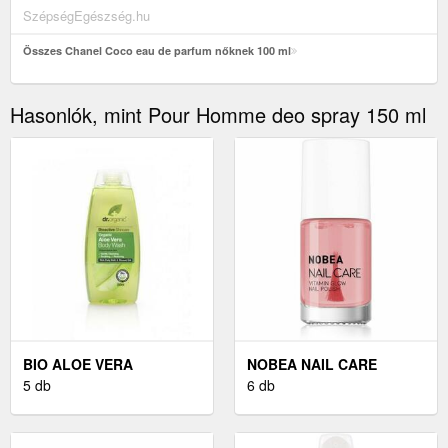
SzépségEgészség.hu
Összes Chanel Coco eau de parfum nőknek 100 ml
Hasonlók, mint Pour Homme deo spray 150 ml
BIO ALOE VERA
NOBEA NAIL CARE
TUSFÜRDŐ 250 ML
5 db
ÁPOLÓ KÖRÖMLAKK 6
6 db
ML