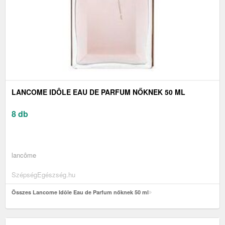
LANCOME IDÔLE EAU DE PARFUM NŐKNEK 50 ML
8 db
lancôme
SzépségEgészség.hu
Összes Lancome Idôle Eau de Parfum nőknek 50 ml