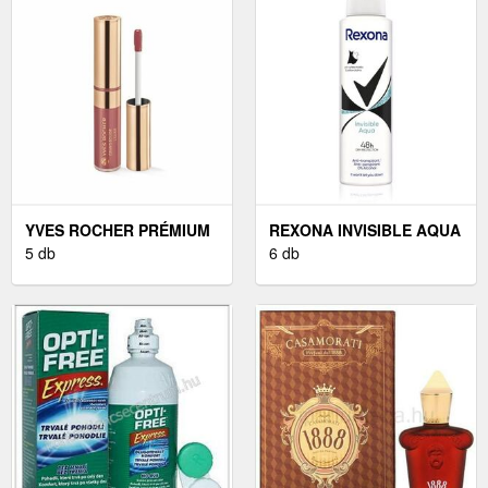
YVES ROCHER PRÉMIUM
REXONA INVISIBLE AQUA
FOLYÉKONY RÚZS 7 ML
5 db
IZZADÁSGÁTLÓ SPRAY
6 db