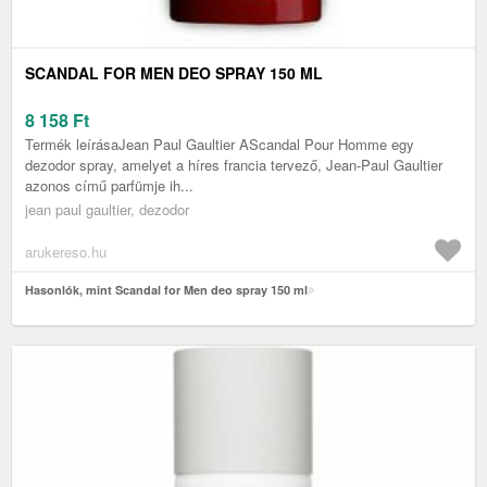
SCANDAL FOR MEN DEO SPRAY 150 ML
8 158
Ft
Termék leírásaJean Paul Gaultier AScandal Pour Homme egy
dezodor spray, amelyet a híres francia tervező, Jean-Paul Gaultier
azonos című parfümje ih...
jean paul gaultier, dezodor
arukereso.hu
Hasonlók, mint Scandal for Men deo spray 150 ml