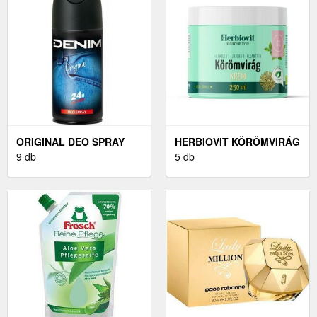
ORIGINAL DEO SPRAY
HERBIOVIT KÖRÖMVIRÁG
150 ML
9 db
KRÉM 250 ML
5 db