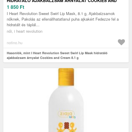
HIDRATÁLÓ AJAKBALZSAM ÁRNYALAT COOKIES AND
CREAM 8.1 G
1 850
Ft
I Heart Revolution Sweet Swirl Lip Mask, 8.1 g, Ajakbalzsamok
nőknek, Pakolás az ellenállhatatlanul puha ajkakért Fedezze fel a
hidratált és táplál...
női, i heart revolution
notino.hu
Hasonlók, mint I Heart Revolution Sweet Swirl Lip Mask hidratáló
ajakbalzsam árnyalat Cookies and Cream 8.1 g