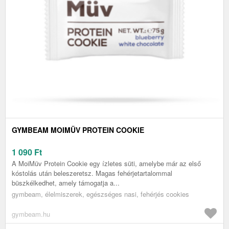
GYMBEAM MOIMÜV PROTEIN COOKIE
1 090
Ft
A MoiMüv Protein Cookie egy ízletes süti, amelybe már az első
kóstolás után beleszeretsz. Magas fehérjetartalommal
büszkélkedhet, amely támogatja a...
gymbeam, élelmiszerek, egészséges nasi, fehérjés cookies
gymbeam.hu