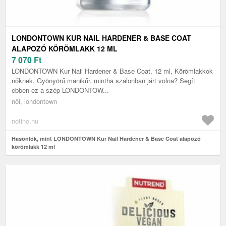
LONDONTOWN KUR NAIL HARDENER & BASE COAT
ALAPOZÓ KÖRÖMLAKK 12 ML
7 070
Ft
LONDONTOWN Kur Nail Hardener & Base Coat, 12 ml, Körömlakkok
nőknek, Gyönyörű manikűr, mintha szalonban járt volna? Segít
ebben ez a szép LONDONTOW...
női, londontown
notino.hu
Hasonlók, mint LONDONTOWN Kur Nail Hardener & Base Coat alapozó
körömlakk 12 ml