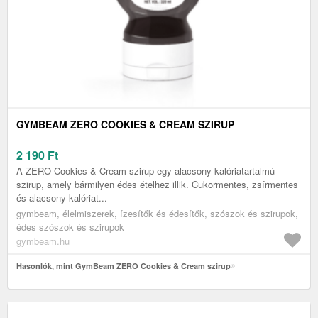
GYMBEAM ZERO COOKIES & CREAM SZIRUP
2 190
Ft
A ZERO Cookies & Cream szirup egy alacsony kalóriatartalmú
szirup, amely bármilyen édes ételhez illik. Cukormentes, zsírmentes
és alacsony kalóriat...
gymbeam, élelmiszerek, ízesítők és édesítők, szószok és szirupok,
édes szószok és szirupok
gymbeam.hu
Hasonlók, mint GymBeam ZERO Cookies & Cream szirup