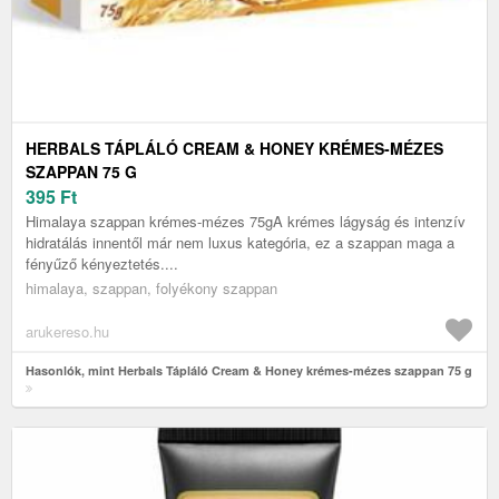
HERBALS TÁPLÁLÓ CREAM & HONEY KRÉMES-MÉZES
SZAPPAN 75 G
395
Ft
Himalaya szappan krémes-mézes 75gA krémes lágyság és intenzív
hidratálás innentől már nem luxus kategória, ez a szappan maga a
fényűző kényeztetés....
himalaya, szappan, folyékony szappan
arukereso.hu
Hasonlók, mint Herbals Tápláló Cream & Honey krémes-mézes szappan 75 g