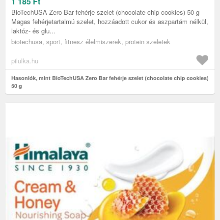
1 185
Ft
BioTechUSA Zero Bar fehérje szelet (chocolate chip cookies) 50 g
Magas fehérjetartalmú szelet, hozzáadott cukor és aszpartám nélkül,
laktóz- és glu...
biotechusa, sport, fitnesz élelmiszerek, protein szeletek
pilulka.hu
Hasonlók, mint BioTechUSA Zero Bar fehérje szelet (chocolate chip cookies)
50 g