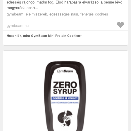
édesség rajongó imádni fog. Első harapásra elvarázsol a benne lévő
mogyoródarabká...
gymbeam, élelmiszerek, egészséges nasi, fehérjés cookies
gymbeam.hu
Hasonlók, mint GymBeam Mini Protein Cookies