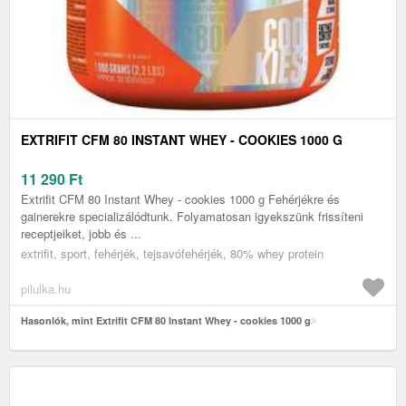
EXTRIFIT CFM 80 INSTANT WHEY - COOKIES 1000 G
11 290
Ft
Extrifit CFM 80 Instant Whey - cookies 1000 g Fehérjékre és
gainerekre specializálódtunk. Folyamatosan igyekszünk frissíteni
receptjeiket, jobb és ...
extrifit, sport, fehérjék, tejsavófehérjék, 80% whey protein
pilulka.hu
Hasonlók, mint Extrifit CFM 80 Instant Whey - cookies 1000 g