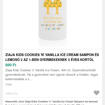
ZIAJA KIDS COOKIES 'N' VANILLA ICE CREAM SAMPON ÉS
LEMOSÓ 2 AZ 1-BEN GYERMEKEKNEK 3 ÉVES KORTÓL
COOKIES & VANILLA 400 ML
890
Ft
Ziaja Kids Cookies 'n' Vanilla Ice Cream, 400 ml, Gyermektusfürdő
gyermekeknek, Ha a gyermekei nem igazán élvezik a fürdést, tegye
kellemesebbé a s...
ziaja
notino.hu
Hasonlók, mint Ziaja Kids Cookies 'n' Vanilla Ice Cream Sampon és lemosó