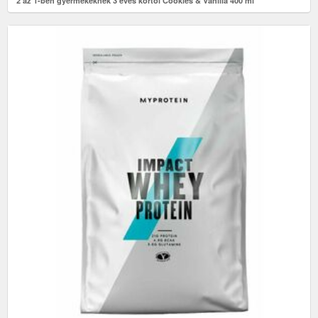
2 az 1-ben gyermekeknek 3 éves kortól Cookies & Vanilla 400 ml