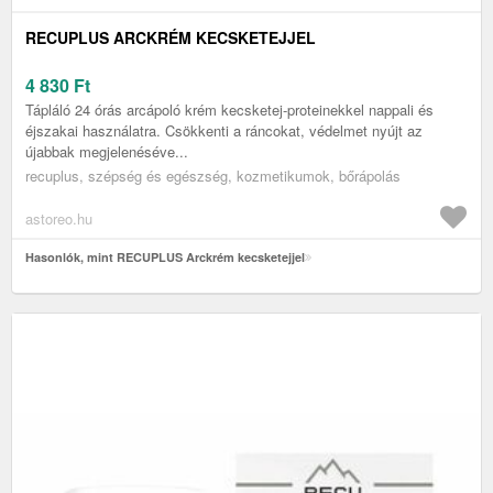
RECUPLUS ARCKRÉM KECSKETEJJEL
4 830
Ft
Tápláló 24 órás arcápoló krém kecsketej-proteinekkel nappali és
éjszakai használatra. Csökkenti a ráncokat, védelmet nyújt az
újabbak megjelenéséve...
recuplus, szépség és egészség, kozmetikumok, bőrápolás
astoreo.hu
Hasonlók, mint RECUPLUS Arckrém kecsketejjel