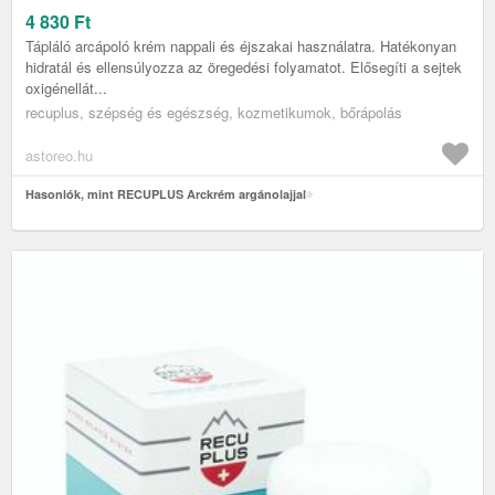
4 830
Ft
Tápláló arcápoló krém nappali és éjszakai használatra. Hatékonyan
hidratál és ellensúlyozza az öregedési folyamatot. Elősegíti a sejtek
oxigénellát...
recuplus, szépség és egészség, kozmetikumok, bőrápolás
astoreo.hu
Hasonlók, mint RECUPLUS Arckrém argánolajjal