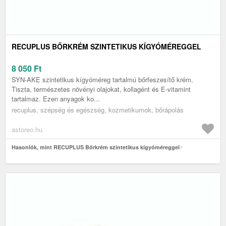
RECUPLUS BŐRKRÉM SZINTETIKUS KÍGYÓMÉREGGEL
8 050
Ft
SYN-AKE szintetikus kígyóméreg tartalmú bőrfeszesítő krém.
Tiszta, természetes növényi olajokat, kollagént és E-vitamint
tartalmaz. Ezen anyagok ko...
recuplus, szépség és egészség, kozmetikumok, bőrápolás
astoreo.hu
Hasonlók, mint RECUPLUS Bőrkrém szintetikus kígyóméreggel