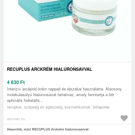
RECUPLUS ARCKRÉM HIALURONSAVVAL
4 830
Ft
Intenzív arcápoló krém nappali és éjszakai használatra. Alacsony
molekulasúlyú hialuronsavat tartalmaz, amely fenntartja a bőr
optimális hidratálts...
recuplus, szépség és egészség, kozmetikumok, bőrápolás
astoreo.hu
Hasonlók, mint RECUPLUS Arckrém hialuronsavval