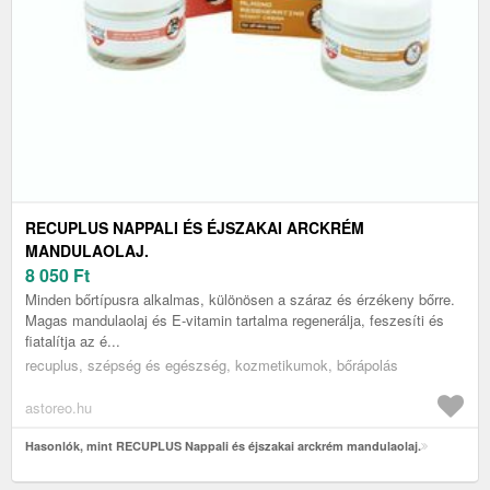
RECUPLUS NAPPALI ÉS ÉJSZAKAI ARCKRÉM
MANDULAOLAJ.
8 050
Ft
Minden bőrtípusra alkalmas, különösen a száraz és érzékeny bőrre.
Magas mandulaolaj és E-vitamin tartalma regenerálja, feszesíti és
fiatalítja az é...
recuplus, szépség és egészség, kozmetikumok, bőrápolás
astoreo.hu
Hasonlók, mint RECUPLUS Nappali és éjszakai arckrém mandulaolaj.