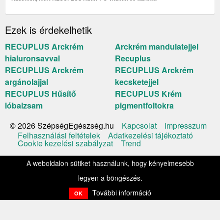
Ezek is érdekelhetik
RECUPLUS Arckrém
Arckrém mandulatejjel
hialuronsavval
Recuplus
RECUPLUS Arckrém
RECUPLUS Arckrém
argánolajjal
kecsketejjel
RECUPLUS Hűsítő
RECUPLUS Krém
lóbalzsam
pigmentfoltokra
Kapcsolat
Impresszum
© 2026 SzépségEgészség.hu
Felhasználási feltételek
Adatkezelési tájékoztató
Cookie kezelési szabályzat
Trend
A weboldalon sütiket használunk, hogy kényelmesebb
legyen a böngészés.
További információ
OK