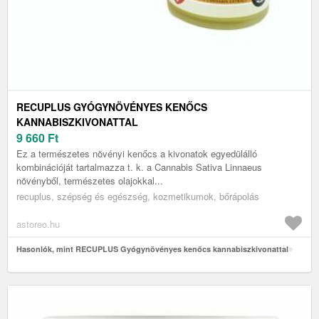
RECUPLUS GYÓGYNÖVÉNYES KENŐCS
KANNABISZKIVONATTAL
9 660
Ft
Ez a természetes növényi kenőcs a kivonatok egyedülálló
kombinációját tartalmazza t. k. a Cannabis Sativa Linnaeus
növényből, természetes olajokkal...
recuplus, szépség és egészség, kozmetikumok, bőrápolás
astoreo.hu
Hasonlók, mint RECUPLUS Gyógynövényes kenőcs kannabiszkivonattal