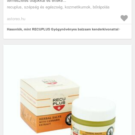
természetes olajokkal és értéke...
recuplus, szépség és egészség, kozmetikumok, bőrápolás
astoreo.hu
Hasonlók, mint RECUPLUS Gyógynövényes balzsam kenderkivonattal