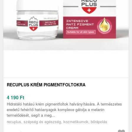
RECUPLUS KRÉM PIGMENTFOLTOKRA
4 190
Ft
Hidratáló hatású krém pigmentfoltok halványítására. A természetes
eredetű fehérítő hatóanyagok komplexe gátolja a melanin
termelődését, segít a meg...
recuplus, szépség és egészség, kozmetikumok, bőrápolás