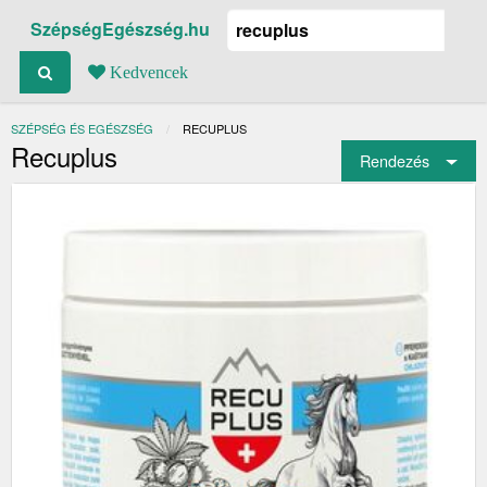
SzépségEgészség.hu
Kedvencek
SZÉPSÉG ÉS EGÉSZSÉG
JELENLEGI:
RECUPLUS
Recuplus
Rendezés