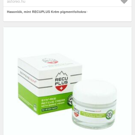
astoreo.hu
Hasonlók, mint RECUPLUS Krém pigmentfoltokra