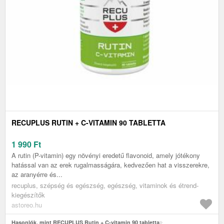
RECUPLUS RUTIN + C-VITAMIN 90 TABLETTA
1 990
Ft
A rutin (P-vitamin) egy növényi eredetű flavonoid, amely jótékony
hatással van az erek rugalmasságára, kedvezően hat a visszerekre,
az aranyérre és...
recuplus, szépség és egészség, egészség, vitaminok és étrend-
kiegészítők
astoreo.hu
Hasonlók, mint RECUPLUS Rutin + C-vitamin 90 tabletta