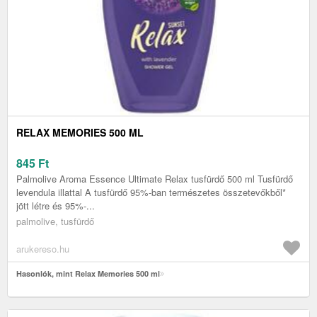
RELAX MEMORIES 500 ML
845
Ft
Palmolive Aroma Essence Ultimate Relax tusfürdő 500 ml Tusfürdő
levendula illattal A tusfürdő 95%-ban természetes összetevőkből*
jött létre és 95%-...
palmolive, tusfürdő
arukereso.hu
Hasonlók, mint Relax Memories 500 ml