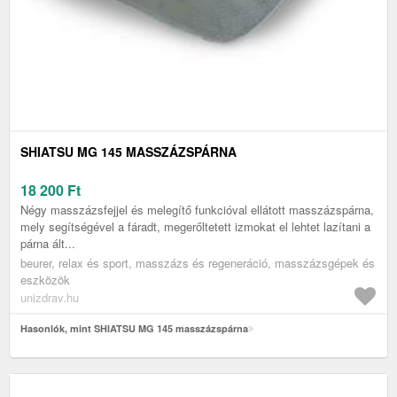
SHIATSU MG 145 MASSZÁZSPÁRNA
18 200
Ft
Négy masszázsfejjel és melegítő funkcióval ellátott masszázspárna,
mely segítségével a fáradt, megerőltetett izmokat el lehtet lazítani a
párna ált...
beurer, relax és sport, masszázs és regeneráció, masszázsgépek és
eszközök
unizdrav.hu
Hasonlók, mint SHIATSU MG 145 masszázspárna