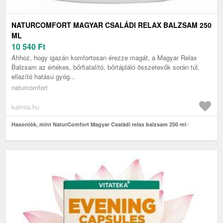
NATURCOMFORT MAGYAR CSALÁDI RELAX BALZSAM 250
ML
10 540
Ft
Ahhoz, hogy igazán komfortosan érezze magát, a Magyar Relax
Balzsam az értékes, bőrfiatalító, bőrtápláló összetevők során túl,
ellazító hatású gyóg...
naturcomfort
kalmia.hu
Hasonlók, mint NaturComfort Magyar Családi relax balzsam 250 ml