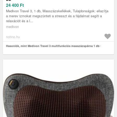
24 400
Ft
Medivon Travel 3, 1 db, Masszázskellékek, Tulajdonságok: ellazítja
a merev izmokat megszünteti a stresszt és a fájdalmat segíti a
relaxációt és a l...
medivon
notino.hu
Hasonlók, mint Medivon Travel 3 multifunkciós masszázspárna 1 db