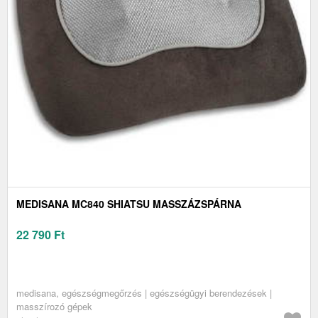
MEDISANA MC840 SHIATSU MASSZÁZSPÁRNA
22 790
Ft
medisana, egészségmegőrzés | egészségügyi berendezések |
masszírozó gépek