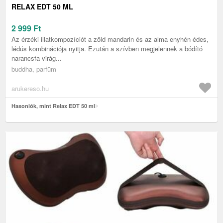
RELAX EDT 50 ML
2 999
Ft
Az érzéki illatkompozíciót a zöld mandarin és az alma enyhén édes,
lédús kombinációja nyitja. Ezután a szívben megjelennek a bódító
narancsfa virág...
buddha, parfüm
arukereso.hu
Hasonlók, mint Relax EDT 50 ml