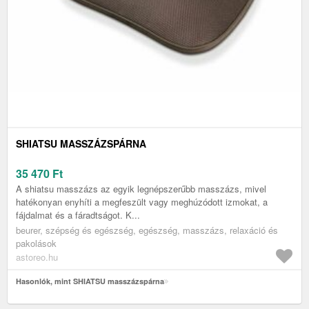
SHIATSU MASSZÁZSPÁRNA
35 470
Ft
A shiatsu masszázs az egyik legnépszerűbb masszázs, mivel
hatékonyan enyhíti a megfeszült vagy meghúzódott izmokat, a
fájdalmat és a fáradtságot. K...
beurer, szépség és egészség, egészség, masszázs, relaxáció és
pakolások
astoreo.hu
Hasonlók, mint SHIATSU masszázspárna