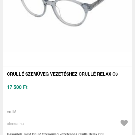
CRULLÉ SZEMÜVEG VEZETÉSHEZ CRULLÉ RELAX C3
17 500
Ft
crullé
alensa.hu
Hasonlók, mint Crullé Szemüveg vezetéshez Crullé Relax C3