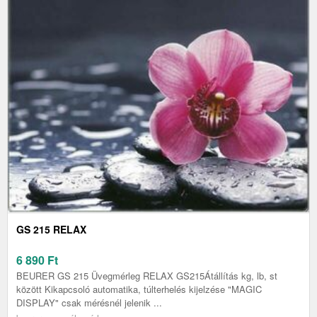
GS 215 RELAX
6 890
Ft
BEURER GS 215 Üvegmérleg RELAX GS215Átállítás kg, lb, st
között Kikapcsoló automatika, túlterhelés kijelzése "MAGIC
DISPLAY" csak mérésnél jelenik ...