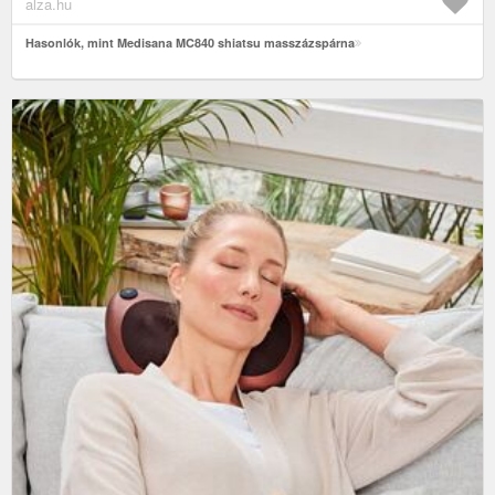
alza.hu
Hasonlók, mint Medisana MC840 shiatsu masszázspárna