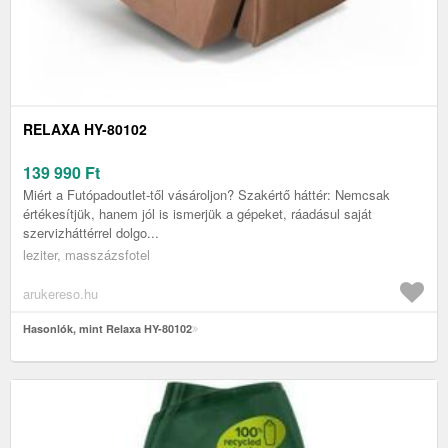
RELAXA HY-80102
139 990
Ft
Miért a Futópadoutlet-től vásároljon? Szakértő háttér: Nemcsak
értékesítjük, hanem jól is ismerjük a gépeket, ráadásul saját
szervizháttérrel dolgo...
leziter, masszázsfotel
arukereso.hu
Hasonlók, mint Relaxa HY-80102