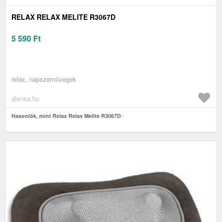
RELAX RELAX MELITE R3067D
5 590
Ft
relax, napszemüvegek
alensa.hu
Hasonlók, mint Relax Relax Melite R3067D