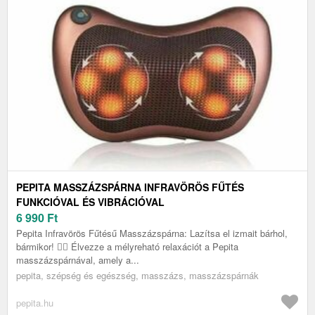
PEPITA MASSZÁZSPÁRNA INFRAVÖRÖS FŰTÉS
FUNKCIÓVAL ÉS VIBRÁCIÓVAL
6 990
Ft
Pepita Infravörös Fűtésű Masszázspárna: Lazítsa el izmait bárhol,
bármikor! 💆‍♀️ Élvezze a mélyreható relaxációt a Pepita
masszázspárnával, amely a...
pepita, szépség és egészség, masszázs, masszázspárnák
pepita.hu