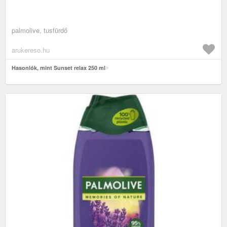
palmolive, tusfürdő
arukereso.hu
Hasonlók, mint Sunset relax 250 ml