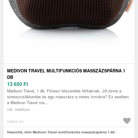
MEDIVON TRAVEL MULTIFUNKCIÓS MASSZÁZSPÁRNA 1
DB
13 650
Ft
Medivon Travel, 1 db, Fitnesz felszerelés férfiaknak, Jól jönne a
stresszcsökkentés és egy masszázs a merev izmokra? Ez esetben
a Medivon Travel ma...
női, medivon
notino.hu
Hasonlók, mint Medivon Travel multifunkciós masszázspárna 1 db