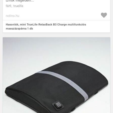
izmok megérdem...
férfi, truelife
notino.hu
Hasonlók, mint TrueLife RelaxBack B3 Charge multifunkciós
masszázspárna 1 db