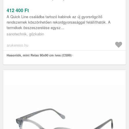
412 400
Ft
A Quick Line családba tartozó kabinok az új gyorsrögzítő
rendszernek köszönhetően rekordgyorsasággal felállíthatók. A
termékek összeszerelése egysz...
sanotechnik, gőzkabin
arukereso.hu
Hasonlók, mint Relax 90x90 cm íves (CS99)