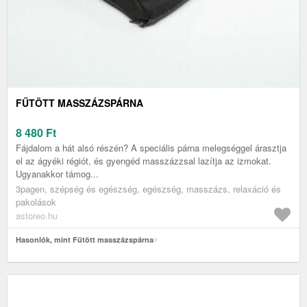
FŰTÖTT MASSZÁZSPÁRNA
8 480
Ft
Fájdalom a hát alsó részén? A speciális párna melegséggel árasztja
el az ágyéki régiót, és gyengéd masszázzsal lazítja az izmokat.
Ugyanakkor támog...
3pagen, szépség és egészség, egészség, masszázs, relaxáció és
pakolások
astoreo.hu
Hasonlók, mint Fűtött masszázspárna