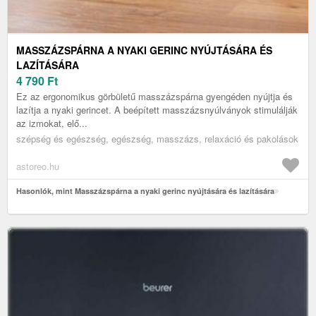
MASSZÁZSPÁRNA A NYAKI GERINC NYÚJTÁSÁRA ÉS
LAZÍTÁSÁRA
4 790
Ft
Ez az ergonomikus görbületű masszázspárna gyengéden nyújtja és
lazítja a nyaki gerincet. A beépített masszázsnyúlványok stimulálják
az izmokat, elő...
szépség és egészség, egészség, masszázs, relaxáció és pakolások
astoreo.hu
Hasonlók, mint Masszázspárna a nyaki gerinc nyújtására és lazítására