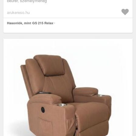
beurer, személymérleg
arukereso.hu
Hasonlók, mint GS 215 Relax