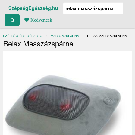
SzépségEgészség.hu
Kedvencek
SZÉPSÉG ÉS EGÉSZSÉG
MASSZÁZSPÁRNA
JELENLEGI:
RELAX MASSZÁZSPÁRNA
Relax Masszázspárna