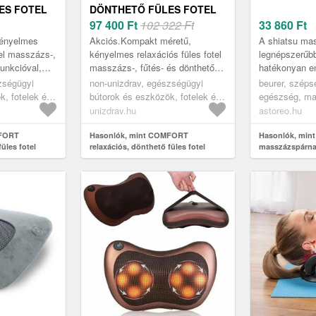
ES FOTEL
DÖNTHETŐ FÜLES FOTEL
MASSZÁZS- ÉS
97 400
Ft
102 322 Ft
33 860
Ft
AL, BÉZS
FŰTÉSFUNKCIÓVAL,
kényelmes
Akciós.Kompakt méretű,
A shiatsu ma
ANTRACIT SZÖVET
tel masszázs-,
kényelmes relaxációs füles fotel
legnépszerűb
funkcióval,
masszázs-, fűtés- és dönthető
hatékonyan en
 USB
funkcióval, valamint praktikus
vagy meghúzó
zségügyi
non-unizdrav, egészségügyi
beurer, széps
s választás ...
USB töltőporttal – ideális
fájdalmat és a
k, fotelek és
bútorok és eszközök, fotelek és
egészség, ma
választás ...
otelek,
ergonomikus ülés, fotelek,
és pakolások
unizdrav.hu
astoreo.hu
relaxációs fotelek
MFORT
Hasonlók, mint COMFORT
Hasonlók, min
üles fotel
relaxációs, dönthető füles fotel
masszázspárn
nkcióval, bézs
masszázs- és fűtésfunkcióval,
antracit szövet