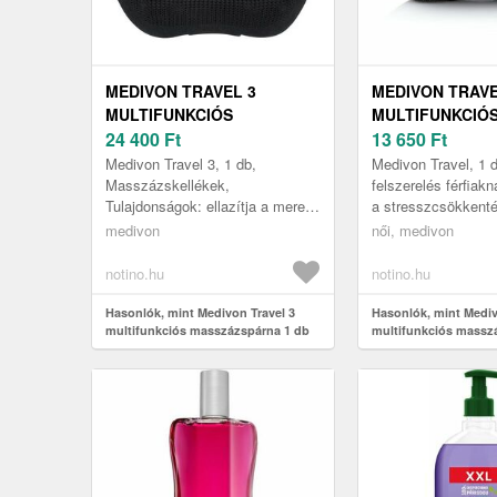
MEDIVON TRAVEL 3
MEDIVON TRAV
MULTIFUNKCIÓS
MULTIFUNKCIÓ
MASSZÁZSPÁRNA 1 DB
24 400
Ft
MASSZÁZSPÁRN
13 650
Ft
Medivon Travel 3, 1 db,
Medivon Travel, 1 d
Masszázskellékek,
felszerelés férfiakn
Tulajdonságok: ellazítja a merev
a stresszcsökkent
izmokat megszünteti a stresszt
masszázs a merev
medivon
női, medivon
és a fájdalmat segíti a relaxációt
esetben a Medivon 
és a l...
notino.hu
notino.hu
Hasonlók, mint Medivon Travel 3
Hasonlók, mint Mediv
multifunkciós masszázspárna 1 db
multifunkciós massz