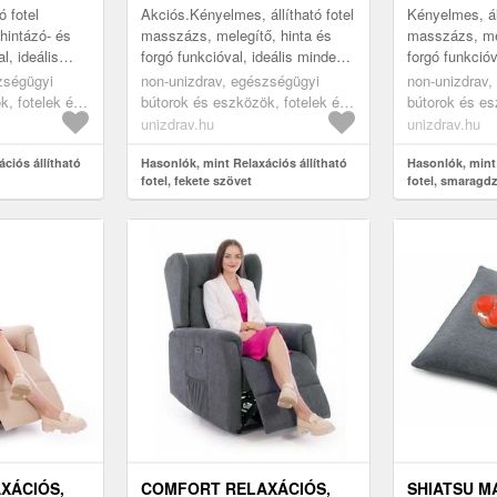
ó fotel
Akciós.Kényelmes, állítható fotel
Kényelmes, áll
hintázó- és
masszázs, melegítő, hinta és
masszázs, mel
l, ideális
forgó funkcióval, ideális minden
forgó funkcióv
.
beltérbe.
beltérbe.
zségügyi
non-unizdrav, egészségügyi
non-unizdrav,
k, fotelek és
bútorok és eszközök, fotelek és
bútorok és es
otelek,
ergonomikus ülés, fotelek,
ergonomikus ü
unizdrav.hu
unizdrav.hu
relaxációs fotelek
relaxációs fot
ciós állítható
Hasonlók, mint Relaxációs állítható
Hasonlók, mint 
fotel, fekete szövet
fotel, smaragd
XÁCIÓS,
COMFORT RELAXÁCIÓS,
SHIATSU M