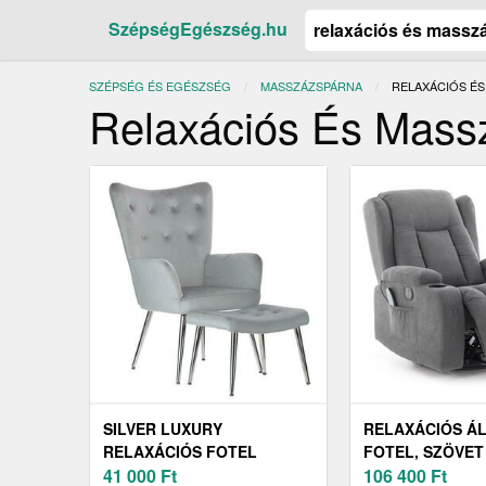
SzépségEgészség.hu
SZÉPSÉG ÉS EGÉSZSÉG
MASSZÁZSPÁRNA
JELENLEGI:
RELAXÁCIÓS É
Relaxációs És Mass
SILVER LUXURY
RELAXÁCIÓS Á
RELAXÁCIÓS FOTEL
FOTEL, SZÖVET
LÁBTARTÓVAL
41 000
Ft
106 400
Ft