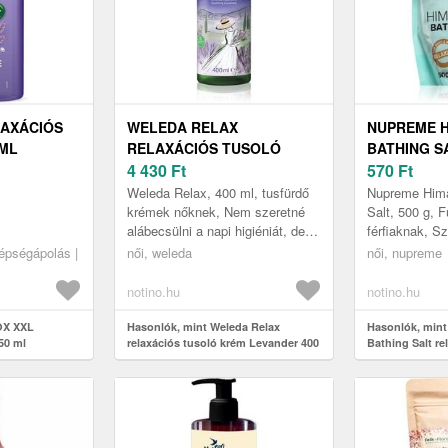
LAXÁCIÓS
WELEDA RELAX
NUPREME 
 ML
RELAXÁCIÓS TUSOLÓ
BATHING S
KRÉM LEVANDER 400 ML
4 430
Ft
RELAXÁCIÓ
570
Ft
G
Weleda Relax, 400 ml, tusfürdő
Nupreme Hima
krémek nőknek, Nem szeretné
Salt, 500 g, 
alábecsülni a napi higiéniát, de a
férfiaknak, S
bőre hajlamos a túlzott
fürdőket egy fo
zépségápolás |
női, weleda
női, nupreme
kiszáradásra, ha hagyományos
kádban? A fin
...
H...
notino.hu
notino.hu
OX XXL
Hasonlók, mint Weleda Relax
Hasonlók, min
50 ml
relaxációs tusoló krém Levander 400
Bathing Salt re
ml
g