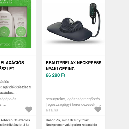
RELAXÁCIÓS
BEAUTYRELAX NECKPRESS
ÉSZLET
NYAKI GERINC
SZLET 3 KS
RELAXÁCIÓS MASSZÍROZÓ
66 290
Ft
GÉP
xációs
t ajándékkészlet 3
laxációs
t érzékeli az ázsiai
ségápolás,
beautyrelax, egészségmegőrzés
si
| egészségügyi berendezések |
gok, luxus
masszírozó gépek
alza.hu
si
agok
 Artdeco Relaxációs
Hasonlók, mint BeautyRelax
ajándékkészlet 3 ks
Neckpress nyaki gerinc relaxációs