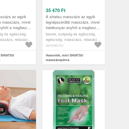
35 470
Ft
sszázs az egyik
A shiatsu masszázs az egyik
b masszázs, mivel
legnépszerűbb masszázs, mivel
yhíti a megfeszült
hatékonyan enyhíti a megfeszült
dott izmokat, a
vagy meghúzódott izmokat, a
ég és egészség,
beurer, szépség és egészség,
 fáradtságot. K...
fájdalmat és a fáradtságot. K...
sszázs, relaxáció
egészség, masszázs, relaxáció
és pakolások
astoreo.hu
t SHIATSU
Hasonlók, mint SHIATSU
a
masszázspárna