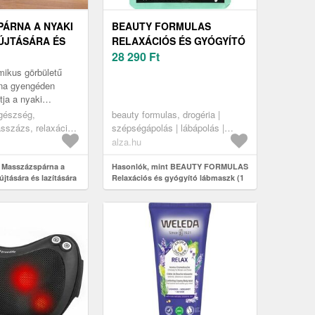
ÁRNA A NYAKI
BEAUTY FORMULAS
ÚJTÁSÁRA ÉS
RELAXÁCIÓS ÉS GYÓGYÍTÓ
A
LÁBMASZK (1 PÁR)
28 290
Ft
mikus görbületű
na gyengéden
ítja a nyaki
épített
gészség,
beauty formulas, drogéria |
ványok stimulálják
sszázs, relaxáció
szépségápolás | lábápolás |
ő...
lábápolók
alza.hu
 Masszázspárna a
Hasonlók, mint BEAUTY FORMULAS
újtására és lazítására
Relaxációs és gyógyító lábmaszk (1
pár)