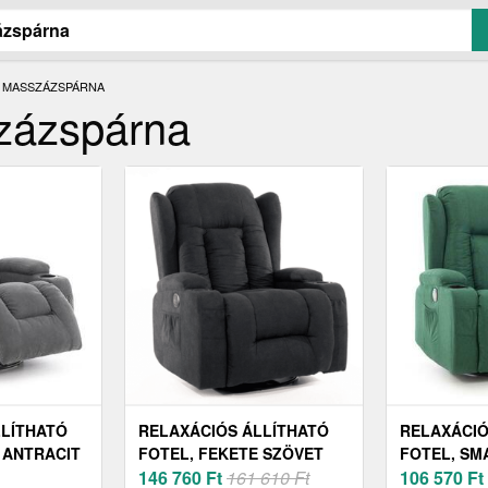
S MASSZÁZSPÁRNA
zázspárna
LLÍTHATÓ
RELAXÁCIÓS ÁLLÍTHATÓ
RELAXÁCIÓ
 ANTRACIT
FOTEL, FEKETE SZÖVET
FOTEL, S
146 760
Ft
161 610 Ft
SZÖVET
106 570
Ft