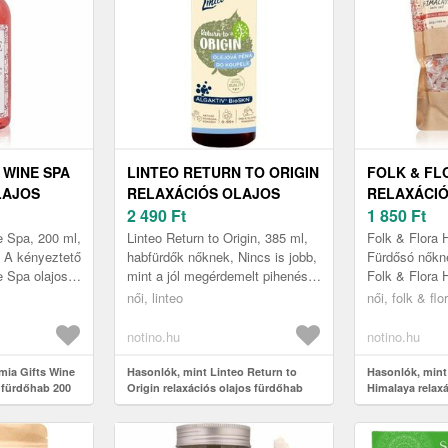
 WINE SPA
LINTEO RETURN TO ORIGIN
FOLK & FL
LAJOS
RELAXÁCIÓS OLAJOS
RELAXÁCIÓ
 ML
FÜRDŐHAB
2 490
Ft
G
1 850
Ft
PROBIOTIKUMOKKAL 385
 Spa, 200 ml,
Linteo Return to Origin, 385 ml,
Folk & Flora 
ML
, A kényeztető
habfürdők nőknek, Nincs is jobb,
Fürdősó nőkn
 Spa olajos
mint a jól megérdemelt pihenés
Folk & Flora 
ó testét és
egy kellemes, illatos
kényelmet és 
női, linteo
női, folk & flo
.
buborékokkal teli fürdőben. ...
mindennapi fü
notino.hu
notino.hu
mia Gifts Wine
Hasonlók, mint Linteo Return to
Hasonlók, mint
s fürdőhab 200
Origin relaxációs olajos fürdőhab
Himalaya relax
probiotikumokkal 385 ml