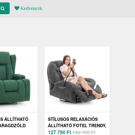
Kedvencek
S ÁLLÍTHATÓ
STÍLUSOS RELAXÁCIÓS
MARAGDZÖLD
ÁLLÍTHATÓ FOTEL TRENDY,
ANTRACIT
127 790
Ft
146 760 Ft