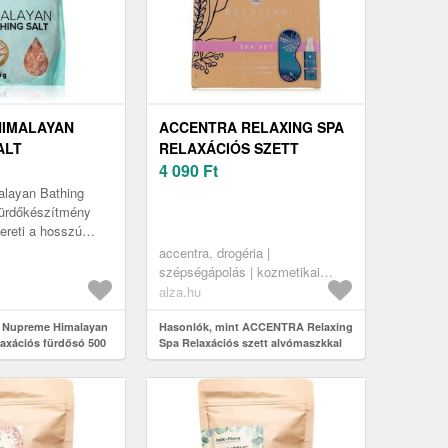
HIMALAYAN
ACCENTRA RELAXING SPA
ALT
RELAXÁCIÓS SZETT
S FÜRDŐSÓ 500
ALVÓMASZKKAL
4 090
Ft
layan Bathing
Fürdőkészítmény
zereti a hosszú
rró vízzel teli
accentra, drogéria |
om illatú Nupreme
szépségápolás | kozmetikai
szettek
alza.hu
t Nupreme Himalayan
Hasonlók, mint ACCENTRA Relaxing
laxációs fürdősó 500
Spa Relaxációs szett alvómaszkkal