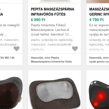
5
PEPITA MASSZÁZSPÁRNA
MASSZÁZSP
NA
INFRAVÖRÖS FŰTÉS
GERINC NY
FUNKCIÓVAL ÉS
6 990
Ft
LAZÍTÁSÁR
4 790
Ft
VIBRÁCIÓVAL
l és melegítő
Pepita Infravörös Fűtésű
Ez az ergono
Masszázspárna: Lazítsa el
masszázspár
ely
izmait bárhol, bármikor! 💆‍♀️
nyújtja és laz
dt,
Élvezze a mélyreható relaxációt
gerincet. A be
ort, masszázs
pepita, szépség és egészség,
szépség és e
at el lehtet
a Pepita masszázspárnával,
masszázsnyúl
asszázsgépek
masszázs, masszázspárnák
egészség, ma
..
amely a...
az izmokat, el
és pakolások
pepita.hu
astoreo.hu
TSU MG 145
Hasonlók, mint Pepita
Hasonlók, mint
Masszázspárna infravörös fűtés
nyaki gerinc ny
funkcióval és vibrációval