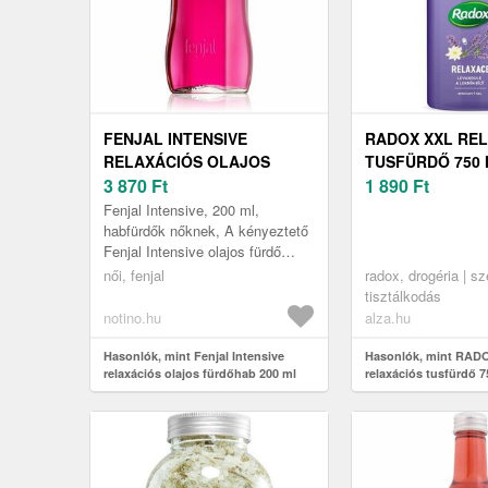
FENJAL INTENSIVE
RADOX XXL RE
RELAXÁCIÓS OLAJOS
TUSFÜRDŐ 750
FÜRDŐHAB 200 ML
3 870
Ft
1 890
Ft
Fenjal Intensive, 200 ml,
habfürdők nőknek, A kényeztető
Fenjal Intensive olajos fürdő
ellazítja a fájó testét és eltölti a
női, fenjal
radox, drogéria | s
nyugalom érzésével. Tul...
tisztálkodás
notino.hu
alza.hu
Hasonlók, mint Fenjal Intensive
Hasonlók, mint RAD
relaxációs olajos fürdőhab 200 ml
relaxációs tusfürdő 7