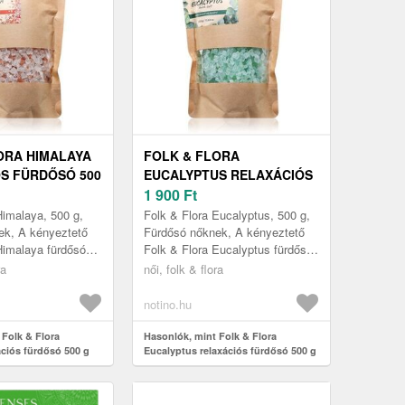
ORA HIMALAYA
FOLK & FLORA
S FÜRDŐSÓ 500
EUCALYPTUS RELAXÁCIÓS
FÜRDŐSÓ 500 G
1 900
Ft
Himalaya, 500 g,
Folk & Flora Eucalyptus, 500 g,
ek, A kényeztető
Fürdősó nőknek, A kényeztető
Himalaya fürdősó
Folk & Flora Eucalyptus fürdősó
ellazulást visz a
kényelmet és ellazulást visz a
ra
női, folk & flora
rdésbe. Tulajd...
mindennapi fürdésbe. Tu...
notino.hu
 Folk & Flora
Hasonlók, mint Folk & Flora
ációs fürdősó 500 g
Eucalyptus relaxációs fürdősó 500 g