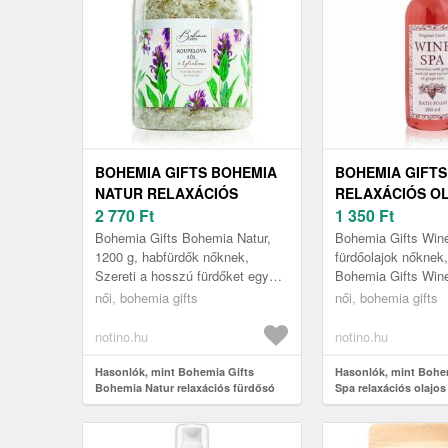
BOHEMIA GIFTS BOHEMIA
BOHEMIA GIFTS
NATUR RELAXÁCIÓS
RELAXÁCIÓS O
FÜRDŐSÓ 1200 G
2 770
Ft
FÜRDŐHAB 200
1 350
Ft
Bohemia Gifts Bohemia Natur,
Bohemia Gifts Wine
1200 g, habfürdők nőknek,
fürdőolajok nőknek
Szereti a hosszú fürdőket egy
Bohemia Gifts Wine
forró vízzel teli kádban? A finom
fürdő ellazítja a fáj
női, bohemia gifts
női, bohemia gifts
illatú Bohemia Gifts Bohemia...
eltölti a nyugalom ..
notino.hu
notino.hu
Hasonlók, mint Bohemia Gifts
Hasonlók, mint Bohe
Bohemia Natur relaxációs fürdősó
Spa relaxációs olajo
1200 g
ml