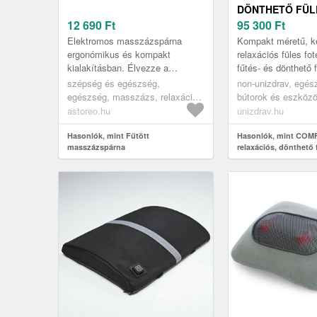
DÖNTHETŐ FÜL
12 690
Ft
MASSZÁZS- ÉS
95 300
Ft
FŰTÉSFUNKCIÓV
Elektromos masszázspárna
Kompakt méretű, 
SZÖVET
ergonómikus és kompakt
relaxációs füles fo
kialakításban. Élvezze a
fűtés- és dönthető 
pihentető masszázst melegítő
valamint praktikus
szépség és egészség,
non-unizdrav, egés
hatással – pontosan ott, ahol
töltőporttal – ideáli
egészség, masszázs, relaxáció
bútorok és eszközö
szüksége van rá...
és pakolások
ergonomikus ülés, f
astoreo.hu
unizdrav.hu
relaxációs fotelek
Hasonlók, mint Fűtött
Hasonlók, mint CO
masszázspárna
relaxációs, dönthető f
masszázs- és fűtésfu
szövet