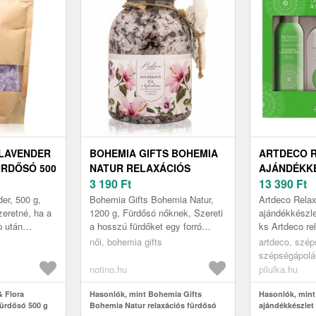
 LAVENDER
BOHEMIA GIFTS BOHEMIA
ARTDECO 
ÜRDŐSÓ 500
NATUR RELAXÁCIÓS
AJÁNDÉKK
FÜRDŐSÓ HIBISZKUSSZAL
3 190
Ft
AJÁNDÉKKÉ
13 390
Ft
1200 G
er, 500 g,
Bohemia Gifts Bohemia Natur,
Artdeco Rela
eretné, ha a
1200 g, Fürdősó nőknek, Szereti
ajándékkészle
p után
a hosszú fürdőket egy forró
ks Artdeco re
lnának és
vízzel teli kádban? A finom illatú
ajándékkészle
női, bohemia gifts
artdeco, szép
ulnának a
Bohemia Gifts Bohemia N...
gyógyfürdőt.
szépségápolá
ajándékcsoma
notino.hu
pilulka.hu
szépségápolá
& Flora
Hasonlók, mint Bohemia Gifts
ajándékcsom
Hasonlók, mint
fürdősó 500 g
Bohemia Natur relaxációs fürdősó
ajándékkészlet 