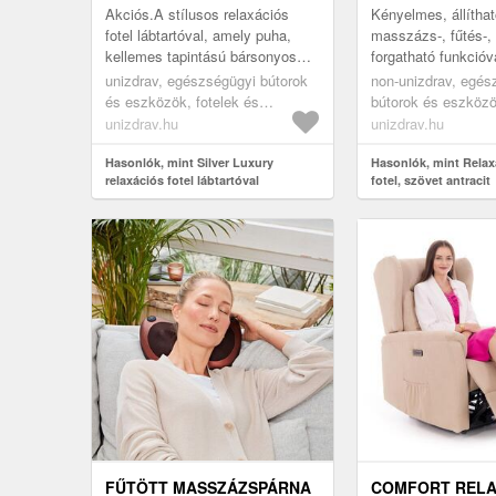
Akciós.A stílusos relaxációs
Kényelmes, állíthat
fotel lábtartóval, amely puha,
masszázs-, fűtés-, 
kellemes tapintású bársonyos
forgatható funkcióva
kárpittal van kárpitozva, az
minden belső térbe
unizdrav, egészségügyi bútorok
non-unizdrav, egés
elegancia és a kényelem
és eszközök, fotelek és
bútorok és eszközö
tökéletes ko...
ergonomikus ülés, fotelek,
ergonomikus ülés, f
unizdrav.hu
unizdrav.hu
relaxációs fotelek
relaxációs fotelek
Hasonlók, mint Silver Luxury
Hasonlók, mint Relaxá
relaxációs fotel lábtartóval
fotel, szövet antracit
FŰTÖTT MASSZÁZSPÁRNA
COMFORT RELA