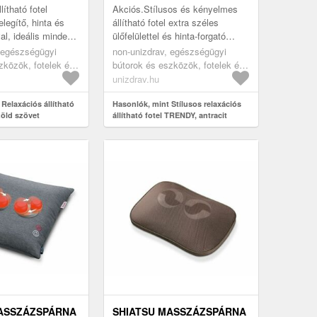
ítható fotel
Akciós.Stílusos és kényelmes
egítő, hinta és
állítható fotel extra széles
al, ideális minden
ülőfelülettel és hinta-forgató
funkcióval a jó közérzet és a
 egészségügyi
non-unizdrav, egészségügyi
pihenés pillanataiért.
zközök, fotelek és
bútorok és eszközök, fotelek és
lés, fotelek,
ergonomikus ülés, fotelek,
unizdrav.hu
elek
relaxációs fotelek
Relaxációs állítható
Hasonlók, mint Stílusos relaxációs
zöld szövet
állítható fotel TRENDY, antracit
ASSZÁZSPÁRNA
SHIATSU MASSZÁZSPÁRNA