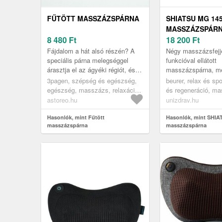
FŰTÖTT MASSZÁZSPÁRNA
SHIATSU MG 14
MASSZÁZSPÁR
8 480
Ft
18 200
Ft
Fájdalom a hát alsó részén? A
Négy masszázsfejje
speciális párna melegséggel
funkcióval ellátott
árasztja el az ágyéki régiót, és
masszázspárna, m
gyengéd masszázzsal lazítja az
segítségével a fára
3pagen, szépség és egészség,
beurer, relax és sp
izmokat. Ugyanakkor támog...
megerőltetett izmok
egészség, masszázs, relaxáció
és regeneráció, m
lazítani a párna ált.
és pakolások
és eszközök
astoreo.hu
unizdrav.hu
Hasonlók, mint Fűtött
Hasonlók, mint SHIA
masszázspárna
masszázspárna