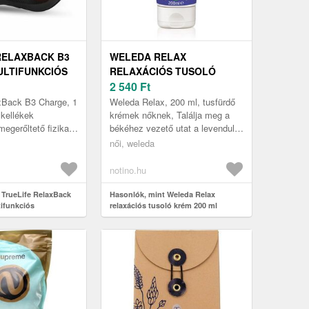
RELAXBACK B3
WELEDA RELAX
LTIFUNKCIÓS
RELAXÁCIÓS TUSOLÓ
ÁRNA 1 DB
KRÉM 200 ML
2 540
Ft
xBack B3 Charge, 1
Weleda Relax, 200 ml, tusfürdő
kellékek
krémek nőknek, Találja meg a
megerőltető fizikai
békéhez vezető utat a levendula
 után a teljes test,
aromájú Weleda Relax relaxációs
női, weleda
zmok megérdem...
tusoló krém segítségéve...
notino.hu
 TrueLife RelaxBack
Hasonlók, mint Weleda Relax
ifunkciós
relaxációs tusoló krém 200 ml
 1 db