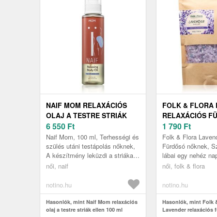
NAIF MOM RELAXÁCIÓS
FOLK & FLORA
OLAJ A TESTRE STRIÁK
RELAXÁCIÓS F
ELLEN 100 ML
6 550
Ft
G
1 790
Ft
Naif Mom, 100 ml, Terhességi és
Folk & Flora Lavend
szülés utáni testápolás nőknek,
Fürdősó nőknek, Sz
A készítmény leküzdi a striákat
lábai egy nehéz na
és így visszaadja a bőr eredeti
tökéletesen ellazu
női, naif
női, folk & flora
megjelenését. Tulaj...
azonnal megszabad
fáradt...
notino.hu
notino.hu
Hasonlók, mint Naif Mom relaxációs
Hasonlók, mint Folk 
olaj a testre striák ellen 100 ml
Lavender relaxációs 