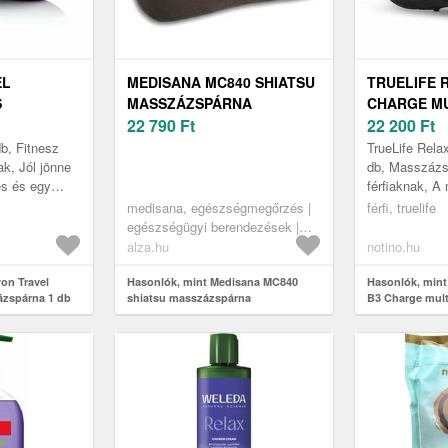
EL
MEDISANA MC840 SHIATSU
TRUELIFE 
S
MASSZÁZSPÁRNA
CHARGE MU
A 1 DB
22 790
Ft
MASSZÁZSP
22 200
Ft
b, Fitnesz
TrueLife Rela
ak, Jól jönne
db, Masszázs
és és egy
férfiaknak, A 
 izmokra? Ez
tevékenységek
medisana, egészségmegőrzés |
férfi, truelife
Travel ma...
de főleg az i
egészségügyi berendezések |
masszírozó gépek
alza.hu
notino.hu
on Travel
Hasonlók, mint Medisana MC840
Hasonlók, mint
ázspárna 1 db
shiatsu masszázspárna
B3 Charge mult
masszázspárna