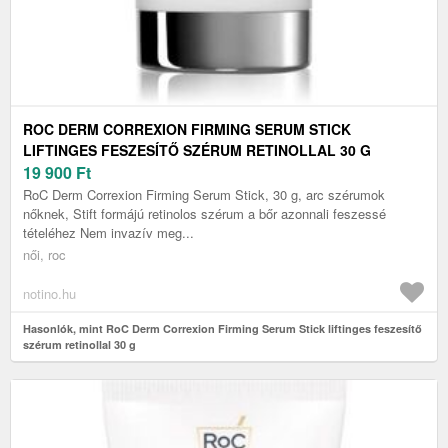
ROC DERM CORREXION FIRMING SERUM STICK
LIFTINGES FESZESÍTŐ SZÉRUM RETINOLLAL 30 G
19 900
Ft
RoC Derm Correxion Firming Serum Stick, 30 g, arc szérumok
nőknek, Stift formájú retinolos szérum a bőr azonnali feszessé
tételéhez Nem invazív meg...
női, roc
notino.hu
Hasonlók, mint RoC Derm Correxion Firming Serum Stick liftinges feszesítő
szérum retinollal 30 g