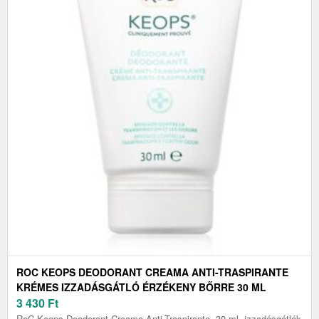
ROC KEOPS DEODORANT CREAMA ANTI-TRASPIRANTE
KRÉMES IZZADÁSGÁTLÓ ÉRZÉKENY BŐRRE 30 ML
3 430
Ft
RoC Keops Deodorant Creama Anti-Traspirante, 30 ml, izzadásgátlók