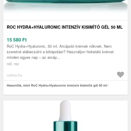
ROC HYDRA+HYALURONIC INTENZÍV KISIMÍTÓ GÉL 50 ML
15 580
Ft
RoC Hydra+Hyaluronic, 50 ml, Arcápoló krémek nőknek, Nem
szeretné alábecsülni a bőrápolást? Használjon hidratáló krémet
minden egyes nap – az arcáp...
női, roc
notino.hu
Hasonlók, mint RoC Hydra+Hyaluronic intenzív kisimító gél 50 ml