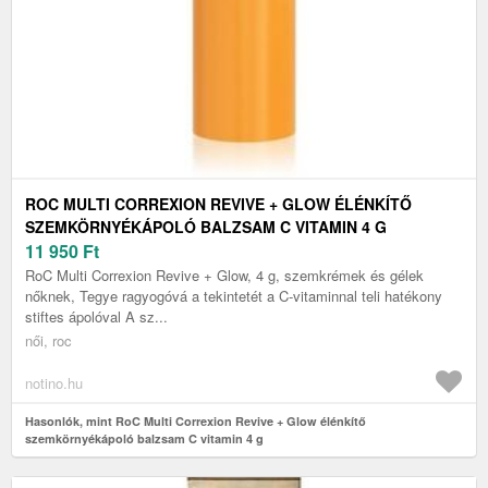
ROC MULTI CORREXION REVIVE + GLOW ÉLÉNKÍTŐ
SZEMKÖRNYÉKÁPOLÓ BALZSAM C VITAMIN 4 G
11 950
Ft
RoC Multi Correxion Revive + Glow, 4 g, szemkrémek és gélek
nőknek, Tegye ragyogóvá a tekintetét a C-vitaminnal teli hatékony
stiftes ápolóval A sz...
női, roc
notino.hu
Hasonlók, mint RoC Multi Correxion Revive + Glow élénkítő
szemkörnyékápoló balzsam C vitamin 4 g