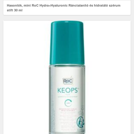
Hasonlók, mint RoC Hydra+Hyaluronic Ránctalanító és hidratáló szérum
stift 30 ml