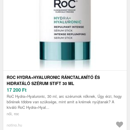
ROC HYDRA+HYALURONIC RÁNCTALANÍTÓ ÉS
HIDRATÁLÓ SZÉRUM STIFT 30 ML
17 200
Ft
RoC Hydra+Hyaluronic, 30 ml, arc szérumok nőknek, Úgy érzi, hogy
bőrének többre van szüksége, mint amit a krémek nyújtanak? A
kiváló RoC Hydra+Hyal...
női, roc
notino.hu