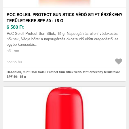
ROC SOLEIL PROTECT SUN STICK VÉDŐ STIFT ÉRZÉKENY
TERÜLETEKRE SPF 50+ 15 G
6 560
Ft
RoC Soleil Protect Sun Stick, 15 g, Napsugárzás elleni védekezés
nőknek, Védje bőrét a napsugárzás okozta idő előtti öregedéstől és
egyéb károsodás...
női, roc
notino.hu
Hasonlók, mint RoC Soleil Protect Sun Stick védő stift érzékeny területekre
SPF 50+ 15 g