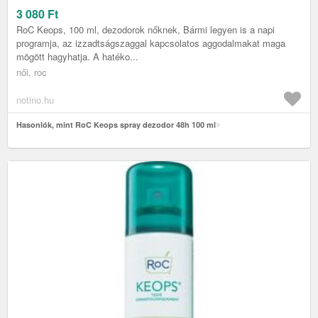
3 080
Ft
RoC Keops, 100 ml, dezodorok nőknek, Bármi legyen is a napi
programja, az izzadtságszaggal kapcsolatos aggodalmakat maga
mögött hagyhatja. A hatéko...
női, roc
notino.hu
Hasonlók, mint RoC Keops spray dezodor 48h 100 ml