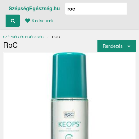
SzépségEgészség.hu
Kedvencek
SZÉPSÉG ÉS EGÉSZSÉG
JELENLEGI:
ROC
RoC
Rendezés