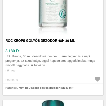
ROC KEOPS GOLYÓS DEZODOR 48H 30 ML
3 180
Ft
RoC Keops, 30 ml, dezodorok nőknek, Bármi legyen is a napi
programja, az izzadtságszaggal kapcsolatos aggodalmakat maga
mögött hagyhatja. A hatékon...
női, roc
notino.hu
Hasonlók, mint RoC Keops golyós dezodor 48h 30 ml