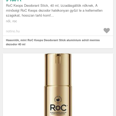
RoC Keops Deodorant Stick, 40 ml, izzadásgátlók nőknek, A
minőségi RoC Keops dezodor hatékonyan győzi le a kellemetlen
szagokat, hosszan tartó komf...
női, roc
notino.hu
Hasonlók, mint RoC Keops Deodorant Stick alumínium sótól mentes
dezodor 40 ml