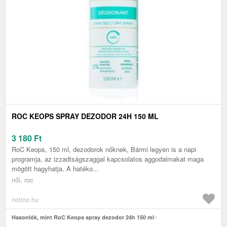
ROC KEOPS SPRAY DEZODOR 24H 150 ML
3 180
Ft
RoC Keops, 150 ml, dezodorok nőknek, Bármi legyen is a napi
programja, az izzadtságszaggal kapcsolatos aggodalmakat maga
mögött hagyhatja. A hatéko...
női, roc
notino.hu
Hasonlók, mint RoC Keops spray dezodor 24h 150 ml