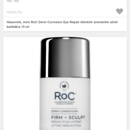
női, roc
notino.hu
Hasonlók, mint RoC Derm Correxion Eye Repair élénkítő szemkrém sötét
karikákra 15 ml