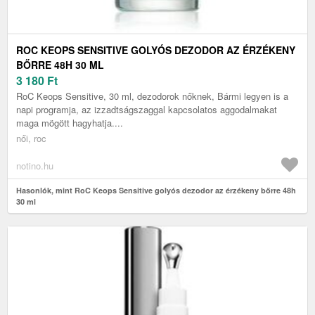
ROC KEOPS SENSITIVE GOLYÓS DEZODOR AZ ÉRZÉKENY
BŐRRE 48H 30 ML
3 180
Ft
RoC Keops Sensitive, 30 ml, dezodorok nőknek, Bármi legyen is a
napi programja, az izzadtságszaggal kapcsolatos aggodalmakat
maga mögött hagyhatja....
női, roc
notino.hu
Hasonlók, mint RoC Keops Sensitive golyós dezodor az érzékeny bőrre 48h
30 ml