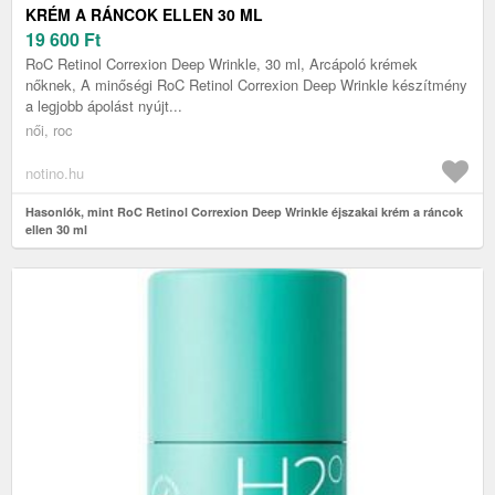
KRÉM A RÁNCOK ELLEN 30 ML
19 600
Ft
RoC Retinol Correxion Deep Wrinkle, 30 ml, Arcápoló krémek
nőknek, A minőségi RoC Retinol Correxion Deep Wrinkle készítmény
a legjobb ápolást nyújt...
női, roc
notino.hu
Hasonlók, mint RoC Retinol Correxion Deep Wrinkle éjszakai krém a ráncok
ellen 30 ml