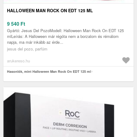
HALLOWEEN MAN ROCK ON EDT 125 ML
9 540
Ft
Gyártó: Jesus Del PozoModell: Halloween Man Rock On EDT 125
mlLeírás: A Halloween már régóta nem a borzalom és rémálom
napja, ma már inkább az érde...
jesus del pozo, parfüm
arukereso.hu
Hasonlók, mint Halloween Man Rock On EDT 125 ml