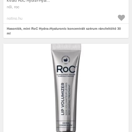
kiváló RoC Hydra+Hyal...
női, roc
notino.hu
Hasonlók, mint RoC Hydra+Hyaluronic koncentrált szérum ráncfeltöltő 30
ml