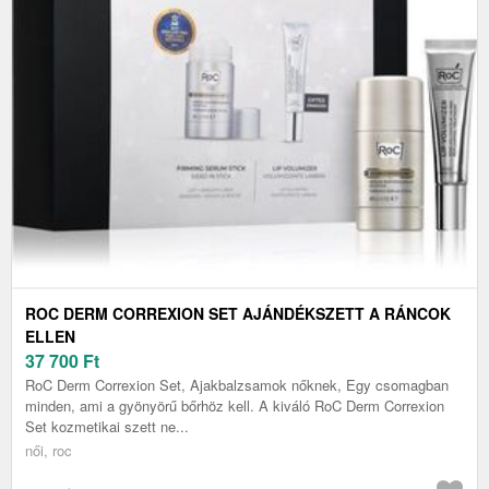
ROC DERM CORREXION SET AJÁNDÉKSZETT A RÁNCOK
ELLEN
37 700
Ft
RoC Derm Correxion Set, Ajakbalzsamok nőknek, Egy csomagban
minden, ami a gyönyörű bőrhöz kell. A kiváló RoC Derm Correxion
Set kozmetikai szett ne...
női, roc