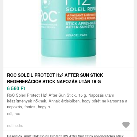
ROC SOLEIL PROTECT H2º AFTER SUN STICK
REGENERÁCIÓS STICK NAPOZÁS UTÁN 15 G
6 560
Ft
RoC Soleil Protect H2º After Sun Stick, 15 g, Napozás utáni
készítmények nőknek, Annak érdekében, hogy bőrét ne károsítsa a
napozás, fontos, hogy n...
női, roc
notino.hu
Hasonlók, mint RoC Soleil Protect H2º After Sun Stick regenerációs stick