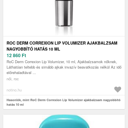
ROC DERM CORREXION LIP VOLUMIZER AJAKBALZSAM
NAGYOBBÍTÓ HATÁS 10 ML
12 860
Ft
RoC Derm Correxion Lip Volumizer, 10 ml, Ajakbalzsamok nőknek,
Láthatóan teltebb és simább ajkak invazív beavatkozás nélkül Az idő
előrehaladtával ...
női, roc
notino.hu
Hasonlók, mint RoC Derm Correxion Lip Volumizer ajakbalzsam nagyobbító
hatás 10 ml