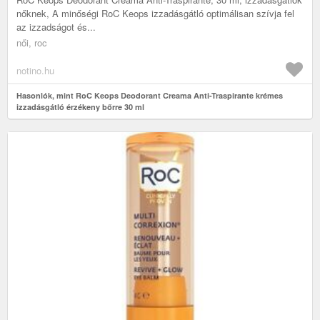
nőknek, A minőségi RoC Keops izzadásgátló optimálisan szívja fel
az izzadságot és...
női, roc
notino.hu
Hasonlók, mint RoC Keops Deodorant Creama Anti-Traspirante krémes
izzadásgátló érzékeny bőrre 30 ml