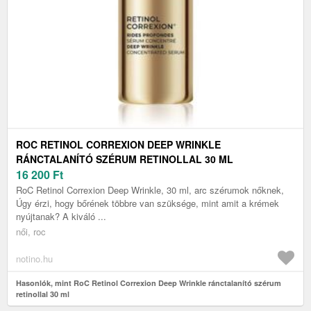
ROC RETINOL CORREXION DEEP WRINKLE
RÁNCTALANÍTÓ SZÉRUM RETINOLLAL 30 ML
16 200
Ft
RoC Retinol Correxion Deep Wrinkle, 30 ml, arc szérumok nőknek,
Úgy érzi, hogy bőrének többre van szüksége, mint amit a krémek
nyújtanak? A kiváló ...
női, roc
notino.hu
Hasonlók, mint RoC Retinol Correxion Deep Wrinkle ránctalanító szérum
retinollal 30 ml