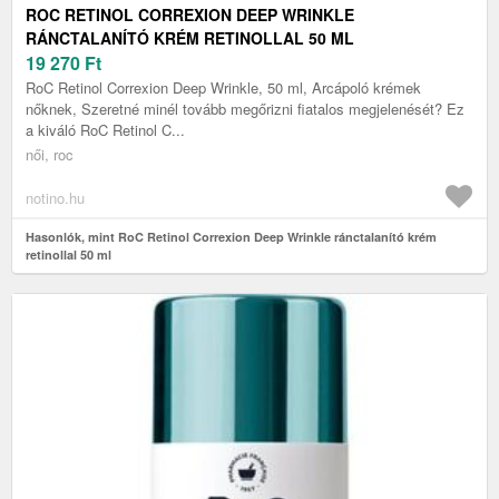
ROC RETINOL CORREXION DEEP WRINKLE
RÁNCTALANÍTÓ KRÉM RETINOLLAL 50 ML
19 270
Ft
RoC Retinol Correxion Deep Wrinkle, 50 ml, Arcápoló krémek
nőknek, Szeretné minél tovább megőrizni fiatalos megjelenését? Ez
a kiváló RoC Retinol C...
női, roc
notino.hu
Hasonlók, mint RoC Retinol Correxion Deep Wrinkle ránctalanító krém
retinollal 50 ml