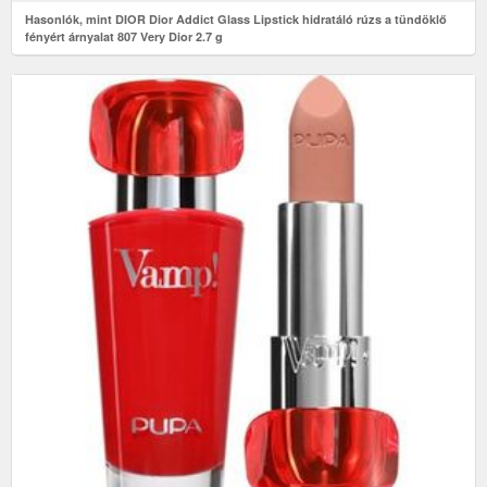
Hasonlók, mint DIOR Dior Addict Glass Lipstick hidratáló rúzs a tündöklő
fényért árnyalat 807 Very Dior 2.7 g