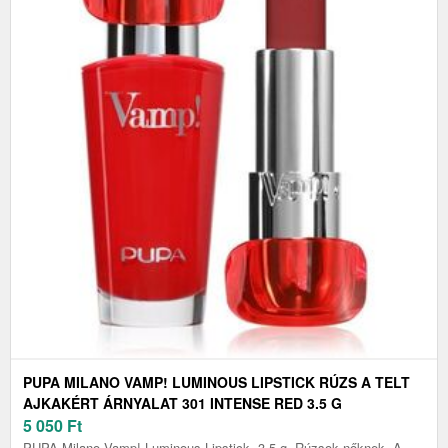
PUPA MILANO VAMP! LUMINOUS LIPSTICK RÚZS A TELT
AJKAKÉRT ÁRNYALAT 301 INTENSE RED 3.5 G
5 050
Ft
PUPA Milano Vamp! Luminous Lipstick, 3.5 g, Rúzsok nőknek, A