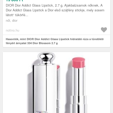
DIOR Dior Addict Glass Lipstick, 2.7 g, Ajakbalzsamok nőknek, A
Dior Addict Glass Lipstick a Dior első szájfény stickje, mely sosem
látott¹ tükörfé...
női, dior
notino.hu
Hasonlók, mint DIOR Dior Addict Glass Lipstick hidratáló rúzs a tündöklő
fényért árnyalat 334 Dior Blossom 2.7 g