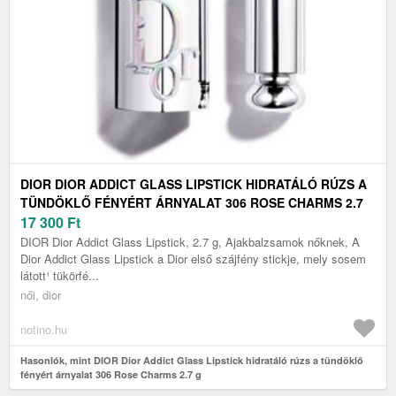
DIOR DIOR ADDICT GLASS LIPSTICK HIDRATÁLÓ RÚZS A
TÜNDÖKLŐ FÉNYÉRT ÁRNYALAT 306 ROSE CHARMS 2.7
G
17 300
Ft
DIOR Dior Addict Glass Lipstick, 2.7 g, Ajakbalzsamok nőknek, A
Dior Addict Glass Lipstick a Dior első szájfény stickje, mely sosem
látott¹ tükörfé...
női, dior
notino.hu
Hasonlók, mint DIOR Dior Addict Glass Lipstick hidratáló rúzs a tündöklő
fényért árnyalat 306 Rose Charms 2.7 g