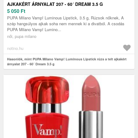
AJKAKÉRT ÁRNYALAT 207 - 60´ DREAM 3.5 G
5 050
Ft
PUPA Milano Vamp! Luminous Lipstick, 3.5 g, Rúzsok nőknek, A
szép hangsúlyos ajkak soha nem mennek ki a divatból. A csodás
PUPA Milano Vamp! Lumino...
női, pupa milano
notino.hu
Hasonlók, mint PUPA Milano Vamp! Luminous Lipstick rúzs a telt ajkakért
árnyalat 207 - 60´ Dream 3.5 g