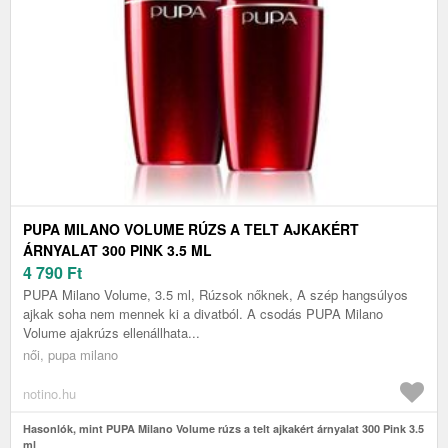
PUPA MILANO VOLUME RÚZS A TELT AJKAKÉRT
ÁRNYALAT 300 PINK 3.5 ML
4 790
Ft
PUPA Milano Volume, 3.5 ml, Rúzsok nőknek, A szép hangsúlyos
ajkak soha nem mennek ki a divatból. A csodás PUPA Milano
Volume ajakrúzs ellenállhata...
női, pupa milano
notino.hu
Hasonlók, mint PUPA Milano Volume rúzs a telt ajkakért árnyalat 300 Pink 3.5
ml