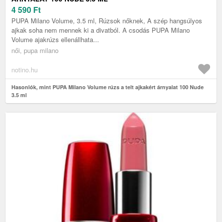
4 590
Ft
PUPA Milano Volume, 3.5 ml, Rúzsok nőknek, A szép hangsúlyos
ajkak soha nem mennek ki a divatból. A csodás PUPA Milano
Volume ajakrúzs ellenállhata...
női, pupa milano
notino.hu
Hasonlók, mint PUPA Milano Volume rúzs a telt ajkakért árnyalat 100 Nude
3.5 ml