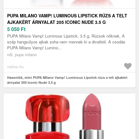
PUPA MILANO VAMP! LUMINOUS LIPSTICK RÚZS A TELT
AJKAKÉRT ÁRNYALAT 205 ICONIC NUDE 3.5 G
5 050
Ft
PUPA Milano Vamp! Luminous Lipstick, 3.5 g, Rúzsok nőknek, A
szép hangsúlyos ajkak soha nem mennek ki a divatból. A csodás
PUPA Milano Vamp! Lumino...
női, pupa milano
notino.hu
Hasonlók, mint PUPA Milano Vamp! Luminous Lipstick rúzs a telt ajkakért
árnyalat 205 Iconic Nude 3.5 g