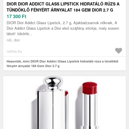
DIOR DIOR ADDICT GLASS LIPSTICK HIDRATÁLÓ RÚZS A
TÜNDÖKLŐ FÉNYÉRT ÁRNYALAT 184 GEM DIOR 2.7 G
17 300
Ft
DIOR Dior Addict Glass Lipstick, 2.7 g, Ajakbalzsamok nőknek, A
Dior Addict Glass Lipstick a Dior első szájfény stickje, mely sosem
látott¹ tükörfé...
női, dior
notino.hu
Hasonlók, mint DIOR Dior Addict Glass Lipstick hidratáló rúzs a tündöklő
fényért árnyalat 184 Gem Dior 2.7 g