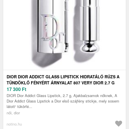
DIOR DIOR ADDICT GLASS LIPSTICK HIDRATÁLÓ RÚZS A
TÜNDÖKLŐ FÉNYÉRT ÁRNYALAT 807 VERY DIOR 2.7 G
17 300
Ft
DIOR Dior Addict Glass Lipstick, 2.7 g, Ajakbalzsamok nőknek, A
Dior Addict Glass Lipstick a Dior első szájfény stickje, mely sosem
látott¹ tükörfé...
női, dior
notino.hu