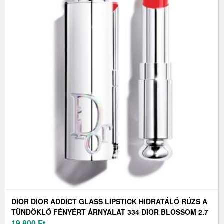
DIOR DIOR ADDICT GLASS LIPSTICK HIDRATÁLÓ RÚZS A
TÜNDÖKLŐ FÉNYÉRT ÁRNYALAT 334 DIOR BLOSSOM 2.7
G
19 800
Ft