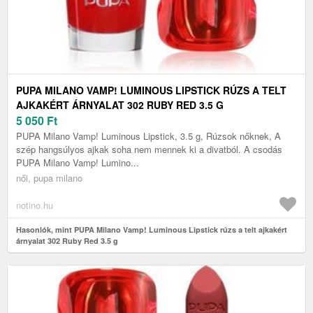
PUPA MILANO VAMP! LUMINOUS LIPSTICK RÚZS A TELT
AJKAKÉRT ÁRNYALAT 302 RUBY RED 3.5 G
5 050
Ft
PUPA Milano Vamp! Luminous Lipstick, 3.5 g, Rúzsok nőknek, A
szép hangsúlyos ajkak soha nem mennek ki a divatból. A csodás
PUPA Milano Vamp! Lumino...
női, pupa milano
notino.hu
Hasonlók, mint PUPA Milano Vamp! Luminous Lipstick rúzs a telt ajkakért
árnyalat 302 Ruby Red 3.5 g