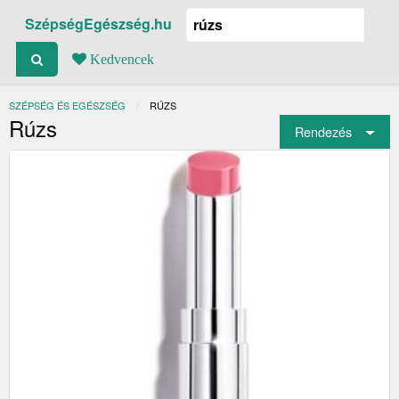
SzépségEgészség.hu
Kedvencek
SZÉPSÉG ÉS EGÉSZSÉG
JELENLEGI:
RÚZS
Rúzs
Rendezés