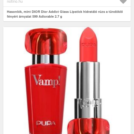
notino.hu
Hasonlók, mint DIOR Dior Addict Glass Lipstick hidratáló rúzs a tündöklő
fényért árnyalat 599 Adiorable 2.7 g