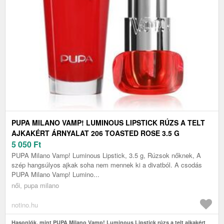
PUPA MILANO VAMP! LUMINOUS LIPSTICK RÚZS A TELT
AJKAKÉRT ÁRNYALAT 206 TOASTED ROSE 3.5 G
5 050
Ft
PUPA Milano Vamp! Luminous Lipstick, 3.5 g, Rúzsok nőknek, A
szép hangsúlyos ajkak soha nem mennek ki a divatból. A csodás
PUPA Milano Vamp! Lumino...
női, pupa milano
notino.hu
Hasonlók, mint PUPA Milano Vamp! Luminous Lipstick rúzs a telt ajkakért