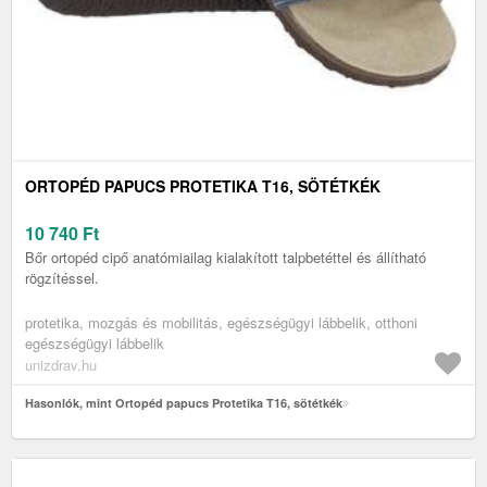
ORTOPÉD PAPUCS PROTETIKA T16, SÖTÉTKÉK
10 740
Ft
Bőr ortopéd cipő anatómiailag kialakított talpbetéttel és állítható
rögzítéssel.
protetika, mozgás és mobilitás, egészségügyi lábbelik, otthoni
egészségügyi lábbelik
unizdrav.hu
Hasonlók, mint Ortopéd papucs Protetika T16, sötétkék