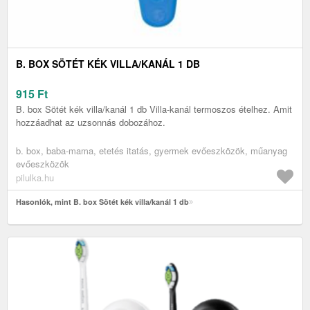
B. BOX SÖTÉT KÉK VILLA/KANÁL 1 DB
915
Ft
B. box Sötét kék villa/kanál 1 db Villa-kanál termoszos ételhez. Amit
hozzáadhat az uzsonnás dobozához.
b. box, baba-mama, etetés itatás, gyermek evőeszközök, műanyag
evőeszközök
pilulka.hu
Hasonlók, mint B. box Sötét kék villa/kanál 1 db