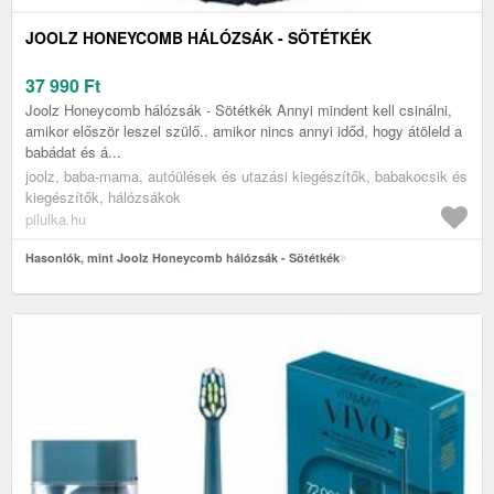
JOOLZ HONEYCOMB HÁLÓZSÁK - SÖTÉTKÉK
37 990
Ft
Joolz Honeycomb hálózsák - Sötétkék Annyi mindent kell csinálni,
amikor először leszel szülő.. amikor nincs annyi időd, hogy átöleld a
babádat és á...
joolz, baba-mama, autóülések és utazási kiegészítők, babakocsik és
kiegészítők, hálózsákok
pilulka.hu
Hasonlók, mint Joolz Honeycomb hálózsák - Sötétkék