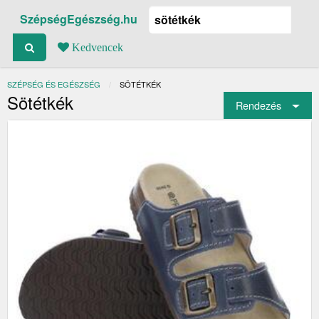
SzépségEgészség.hu
Kedvencek
SZÉPSÉG ÉS EGÉSZSÉG
JELENLEGI:
SÖTÉTKÉK
Sötétkék
Rendezés