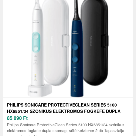
PHILIPS SONICARE PROTECTIVECLEAN SERIES 5100
HX6851/34 SZÓNIKUS ELEKTROMOS FOGKEFE DUPLA
CSOMAG, SÖTÉTKÉK/FEHÉR 2 DB
85 890
Ft
Philips Sonicare ProtectiveClean Series 5100 HX6851/34 szónikus
elektromos fogkefe dupla csomag, sötétkék/fehér 2 db Tapasztalja