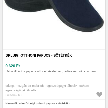
DRLUIGI OTTHONI PAPUCS - SÖTÉTKÉK
9 620
Ft
Rehabilitációs papucs otthoni viselethez, férfiak és nők számára.
drluigi, mozgás és mobilitás, egészségügyi lábbelik, otthoni
egészségügyi lábbelik
unizdrav.hu
Hasonlók, mint DrLuigi otthoni papucs - sötétkék