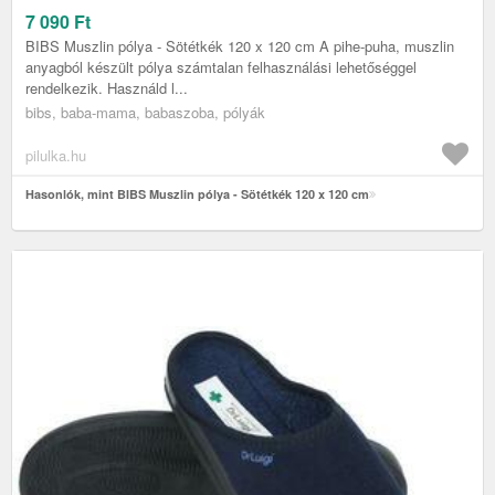
7 090
Ft
BIBS Muszlin pólya - Sötétkék 120 x 120 cm A pihe-puha, muszlin
anyagból készült pólya számtalan felhasználási lehetőséggel
rendelkezik. Használd l...
bibs, baba-mama, babaszoba, pólyák
pilulka.hu
Hasonlók, mint BIBS Muszlin pólya - Sötétkék 120 x 120 cm