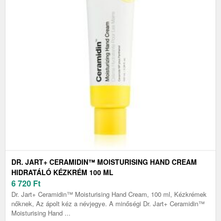
DR. JART+ CERAMIDIN™ MOISTURISING HAND CREAM
HIDRATÁLÓ KÉZKRÉM 100 ML
6 720
Ft
Dr. Jart+ Ceramidin™ Moisturising Hand Cream, 100 ml, Kézkrémek
nőknek, Az ápolt kéz a névjegye. A minőségi Dr. Jart+ Ceramidin™
Moisturising Hand ...