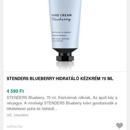
STENDERS BLUEBERRY HIDRATÁLÓ KÉZKRÉM 75 ML
4 590
Ft
STENDERS Blueberry, 75 ml, Kézkrémek nőknek, Az ápolt kéz a
névjegye. A minőségi STENDERS Blueberry krém gondoskodik a
tökéletesen puha és hidratál...
női, stenders
notino.hu