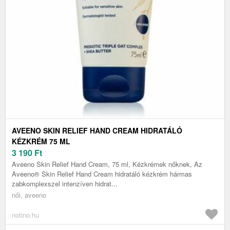
AVEENO SKIN RELIEF HAND CREAM HIDRATÁLÓ
KÉZKRÉM 75 ML
3 190
Ft
Aveeno Skin Relief Hand Cream, 75 ml, Kézkrémek nőknek, Az
Aveeno® Skin Relief Hand Cream hidratáló kézkrém hármas
zabkomplexszel intenzíven hidrat...
női, aveeno
notino.hu