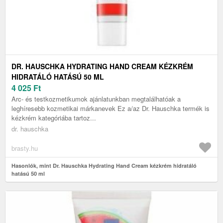
DR. HAUSCHKA HYDRATING HAND CREAM KÉZKRÉM
HIDRATÁLÓ HATÁSÚ 50 ML
4 025
Ft
Arc- és testkozmetikumok ajánlatunkban megtalálhatóak a
leghíresebb kozmetikai márkanevek Ez a/az Dr. Hauschka termék is
kézkrém kategóriába tartoz...
dr. hauschka
brasty.hu
Hasonlók, mint Dr. Hauschka Hydrating Hand Cream kézkrém hidratáló
hatású 50 ml