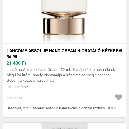
LANCÔME ABSOLUE HAND CREAM HIDRATÁLÓ KÉZKRÉM
50 ML
21 400
Ft
Lancôme Absolue Hand Cream, 50 ml, Testápoló krémek nőknek,
Megújító krém, amely visszaadja a kéz fiatalos megjelenését
Beborítja kezét a rózsa fin...
női, lancôme
notino.hu
Hasonlók, mint Lancôme Absolue Hand Cream hidratáló kézkrém 50 ml