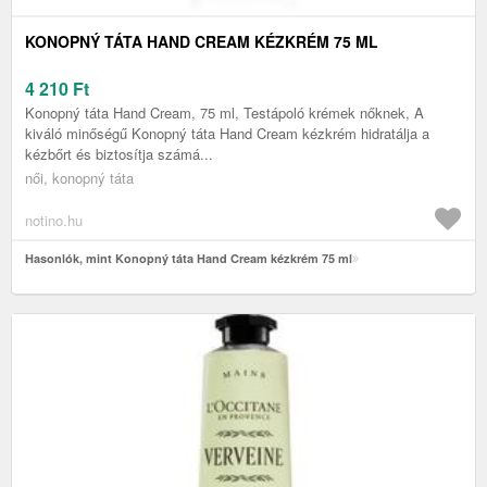
KONOPNÝ TÁTA HAND CREAM KÉZKRÉM 75 ML
4 210
Ft
Konopný táta Hand Cream, 75 ml, Testápoló krémek nőknek, A
kiváló minőségű Konopný táta Hand Cream kézkrém hidratálja a
kézbőrt és biztosítja számá...
női, konopný táta
notino.hu
Hasonlók, mint Konopný táta Hand Cream kézkrém 75 ml