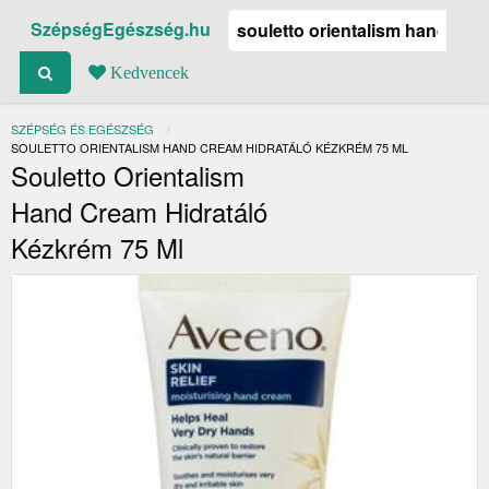
SzépségEgészség.hu
Kedvencek
SZÉPSÉG ÉS EGÉSZSÉG
JELENLEGI:
SOULETTO ORIENTALISM HAND CREAM HIDRATÁLÓ KÉZKRÉM 75 ML
Souletto Orientalism
Hand Cream Hidratáló
Kézkrém 75 Ml