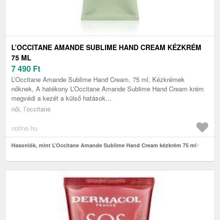
L’OCCITANE AMANDE SUBLIME HAND CREAM KÉZKRÉM
75 ML
7 490
Ft
L’Occitane Amande Sublime Hand Cream, 75 ml, Kézkrémek
nőknek, A hatékony L’Occitane Amande Sublime Hand Cream krém
megvédi a kezét a külső hatások...
női, l’occitane
notino.hu
Hasonlók, mint L’Occitane Amande Sublime Hand Cream kézkrém 75 ml