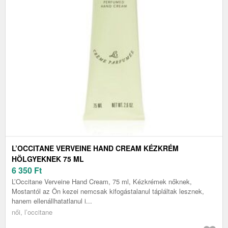
L’OCCITANE VERVEINE HAND CREAM KÉZKRÉM
HÖLGYEKNEK 75 ML
6 350
Ft
L’Occitane Verveine Hand Cream, 75 ml, Kézkrémek nőknek,
Mostantól az Ön kezei nemcsak kifogástalanul tápláltak lesznek,
hanem ellenállhatatlanul i...
női, l’occitane