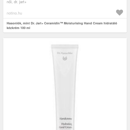
női, dr. jart+
notino.hu
Hasonlók, mint Dr. Jart+ Ceramidin™ Moisturising Hand Cream hidratáló
kézkrém 100 ml