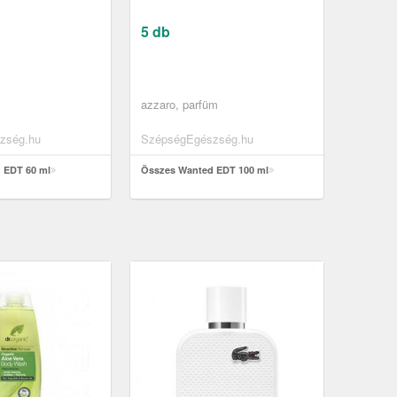
5 db
azzaro, parfüm
zség.hu
SzépségEgészség.hu
 EDT 60 ml
Összes Wanted EDT 100 ml