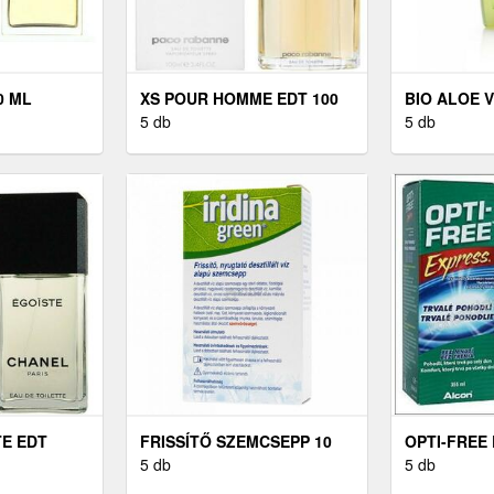
0 ML
XS POUR HOMME EDT 100
BIO ALOE 
ML
5 db
250 ML
5 db
E EDT
FRISSÍTŐ SZEMCSEPP 10
OPTI-FREE
ML
5 db
ML
5 db