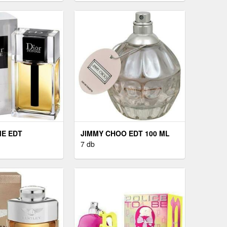
E EDT
JIMMY CHOO EDT 100 ML
TESTER
7 db