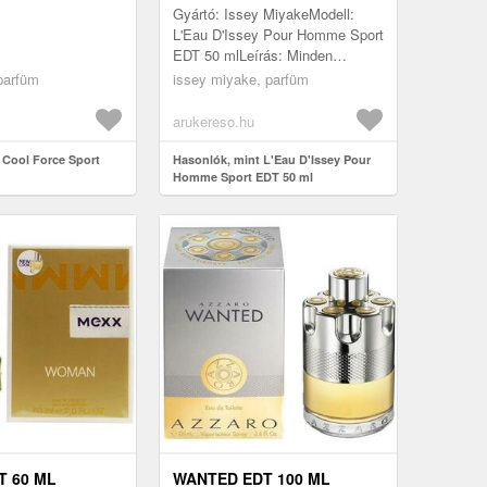
Gyártó: Issey MiyakeModell:
L'Eau D'Issey Pour Homme Sport
EDT 50 mlLeírás: Minden
mozdulata és gondolata is
 parfüm
issey miyake, parfüm
egyetlen célra koncentrálnak – a
saját...
arukereso.hu
 Cool Force Sport
Hasonlók, mint L'Eau D'Issey Pour
Homme Sport EDT 50 ml
 60 ML
WANTED EDT 100 ML