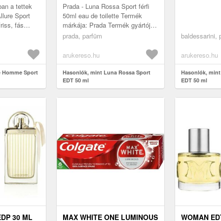
an a tettek
Prada - Luna Rossa Sport férfi
llure Sport
50ml eau de toilette Termék
riss, fás
márkája: Prada Termék gyártója:
a, a
Puig Illatcsoport: orientális-
prada, parfüm
baldessarini,
ltudatosság
fűszeres Illatösszetevők: ...
arukereso.hu
arukereso.hu
re Homme Sport
Hasonlók, mint Luna Rossa Sport
Hasonlók, mint
EDT 50 ml
EDT 50 ml
DP 30 ML
MAX WHITE ONE LUMINOUS
WOMAN EDT