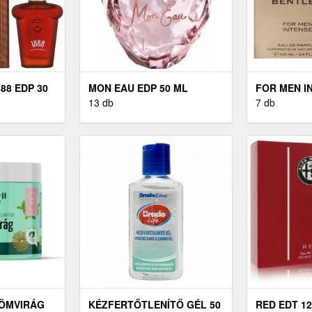
88 EDP 30
MON EAU EDP 50 ML
FOR MEN I
13 db
ML
7 db
RÖMVIRÁG
KÉZFERTŐTLENÍTŐ GÉL 50
RED EDT 1