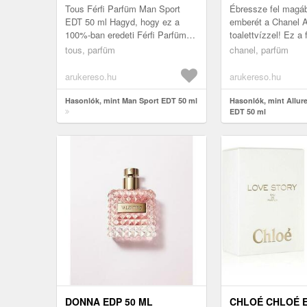
Tous Férfi Parfüm Man Sport
Ébressze fel magáb
EDT 50 ml Hagyd, hogy ez a
emberét a Chanel A
100%-ban eredeti Férfi Parfüm
toalettvízzel! Ez a f
Man Sport Tous EDT meglepjen
parfüm az eleganci
tous, parfüm
chanel, parfüm
téged, és határozd meg
szabadság és a cé
egyénisége...
jelk...
arukereso.hu
arukereso.hu
Hasonlók, mint Man Sport EDT 50 ml
Hasonlók, mint Allu
EDT 50 ml
DONNA EDP 50 ML
CHLOÉ CHLOÉ E