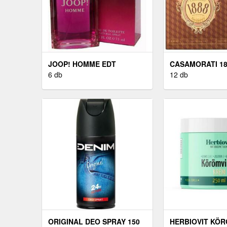
JOOP! HOMME EDT
CASAMORATI 18
6 db
ML
12 db
ORIGINAL DEO SPRAY 150
HERBIOVIT KÖ