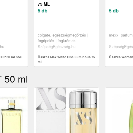
75 ML
5 db
5 db
colgate, egészségmegőrzés |
mexx, parfüm
fogápolás | fogkrémek
hu
SzépségEgészség.hu
SzépségEgés
EDP 30 ml női
Összes Max White One Luminous 75
Összes Woman
ml
T 50 ml