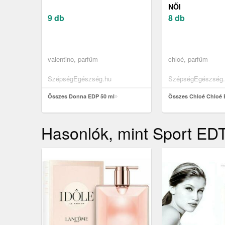
NŐI
9 db
8 db
valentino, parfüm
chloé, parfüm
SzépségEgészség.hu
SzépségEgészség.
Összes Donna EDP 50 ml
Összes Chloé Chloé 
Hasonlók, mint Sport ED