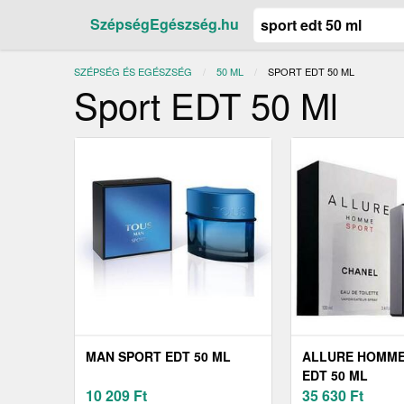
SzépségEgészség.hu
SZÉPSÉG ÉS EGÉSZSÉG
50 ML
JELENLEGI:
SPORT EDT 50 ML
Sport EDT 50 Ml
MAN SPORT EDT 50 ML
ALLURE HOMME
EDT 50 ML
10 209
Ft
35 630
Ft