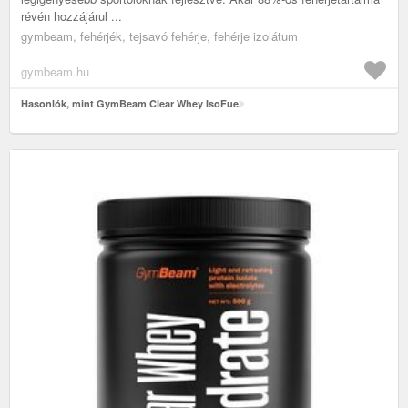
révén hozzájárul ...
gymbeam, fehérjék, tejsavó fehérje, fehérje izolátum
gymbeam.hu
Hasonlók, mint GymBeam Clear Whey IsoFue