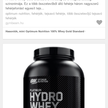
szinonimája. Ez a több összetevőből álló fehérje három nagyszerű
fehérjeforrást egyesít tejs...
optimum nutrition, fehérjék, tejsavó fehérje, több összetevőjű tejsavó
fehérjék
gymbeam.hu
Hasonlók, mint Optimum Nutrition 100% Whey Gold Standard