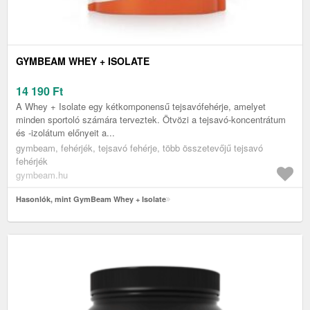
GYMBEAM WHEY + ISOLATE
14 190
Ft
A Whey + Isolate egy kétkomponensű tejsavófehérje, amelyet
minden sportoló számára terveztek. Ötvözi a tejsavó-koncentrátum
és -izolátum előnyeit a...
gymbeam, fehérjék, tejsavó fehérje, több összetevőjű tejsavó
fehérjék
gymbeam.hu
Hasonlók, mint GymBeam Whey + Isolate