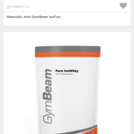
gymbeam.hu
Hasonlók, mint GymBeam IsoFue