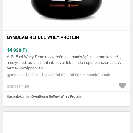
GYMBEAM REFUEL WHEY PROTEIN
14 990
Ft
A ReFuel Whey Protein egy prémium minőségű all-in-one keverék,
amelyet edzés utáni italnak terveztek minden sportoló számára. A
termék középpontjáb...
gymbeam, fehérjék, tejsavó fehérje, fehérje koncentrátumok
gymbeam.hu
Hasonlók, mint GymBeam ReFuel Whey Protein