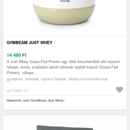
GYMBEAM JUST WHEY
14 490
Ft
A Just Whey Grass-Fed Protein egy több összetevőből álló tejsavó
fehérje, amely szabadon tartott tehenek tejéből készül (Grass-Fed
Protein), váloga...
gymbeam, fehérjék, tejsavó fehérje, fehérje koncentrátumok
gymbeam.hu
Hasonlók, mint GymBeam Just Whey