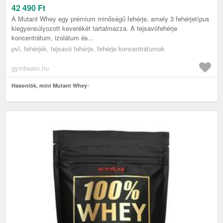
42 490
Ft
A Mutant Whey egy prémium minőségű fehérje, amely 3 fehérjetípus
kiegyensúlyozott keverékét tartalmazza. A tejsavófehérje
koncentrátum, izolátum és...
pvl, fehérjék, tejsavó fehérje, fehérje koncentrátumok
gymbeam.hu
Hasonlók, mint Mutant Whey