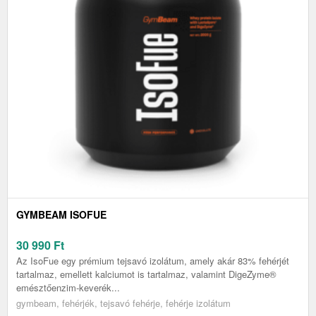
GYMBEAM ISOFUE
30 990
Ft
Az IsoFue egy prémium tejsavó izolátum, amely akár 83% fehérjét
tartalmaz, emellett kalciumot is tartalmaz, valamint DigeZyme®
emésztőenzim-keverék...
gymbeam, fehérjék, tejsavó fehérje, fehérje izolátum