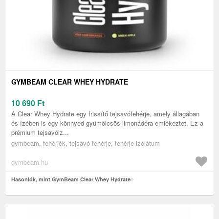
GYMBEAM CLEAR WHEY HYDRATE
10 690
Ft
A Clear Whey Hydrate egy frissítő tejsavófehérje, amely állagában
és ízében is egy könnyed gyümölcsös limonádéra emlékeztet. Ez a
prémium tejsavóiz...
gymbeam, fehérjék, tejsavó fehérje, fehérje izolátum
gymbeam.hu
Hasonlók, mint GymBeam Clear Whey Hydrate