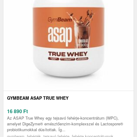
GYMBEAM ASAP TRUE WHEY
16 890
Ft
Az ASAP True Whey egy tejsavó fehérje-koncentrátum (WPC),
amelyet DigeZyme® emésztőenzim-komplexszel és Lactospore®
probiotikumokkal dúsítottak. Íg...
gymbeam, fehérjék, tejsavó fehérje, fehérje koncentrátumok