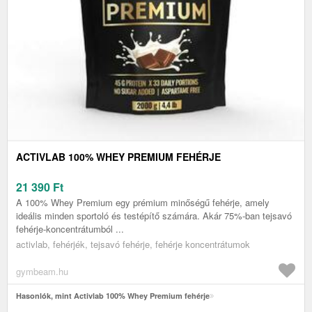
ACTIVLAB 100% WHEY PREMIUM FEHÉRJE
21 390
Ft
A 100% Whey Premium egy prémium minőségű fehérje, amely
ideális minden sportoló és testépítő számára. Akár 75%-ban tejsavó
fehérje-koncentrátumból ...
activlab, fehérjék, tejsavó fehérje, fehérje koncentrátumok
gymbeam.hu
Hasonlók, mint Activlab 100% Whey Premium fehérje