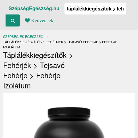
SzépségEgészség.hu
Kedvencek
SZÉPSÉG ÉS EGÉSZSÉG
JELENLEGI:
TÁPLÁLÉKKIEGÉSZÍTŐK > FEHÉRJÉK > TEJSAVÓ FEHÉRJE > FEHÉRJE
IZOLÁTUM
Táplálékkiegészítők >
Fehérjék > Tejsavó
Fehérje > Fehérje
Izolátum