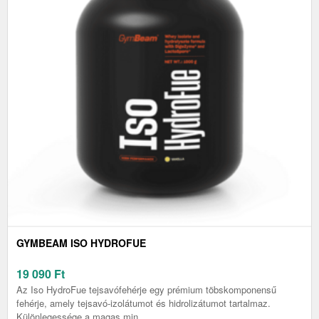
GYMBEAM ISO HYDROFUE
19 090
Ft
Az Iso HydroFue tejsavófehérje egy prémium töbskomponensű
fehérje, amely tejsavó-izolátumot és hidrolizátumot tartalmaz.
Különlegessége a magas min...