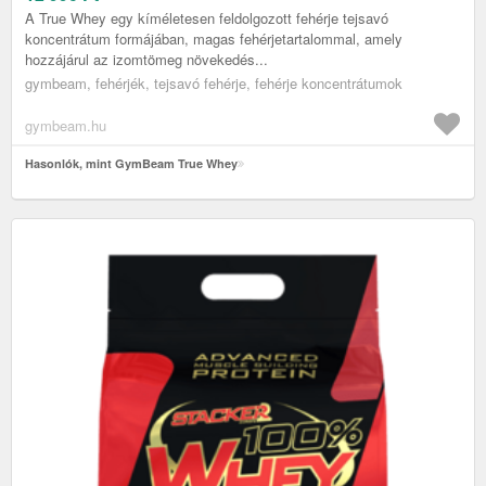
A True Whey egy kíméletesen feldolgozott fehérje tejsavó
koncentrátum formájában, magas fehérjetartalommal, amely
hozzájárul az izomtömeg növekedés...
gymbeam, fehérjék, tejsavó fehérje, fehérje koncentrátumok
gymbeam.hu
Hasonlók, mint GymBeam True Whey