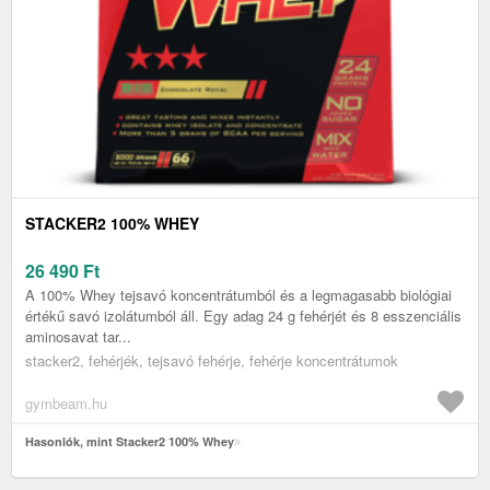
STACKER2 100% WHEY
26 490
Ft
A 100% Whey tejsavó koncentrátumból és a legmagasabb biológiai
értékű savó izolátumból áll. Egy adag 24 g fehérjét és 8 esszenciális
aminosavat tar...
stacker2, fehérjék, tejsavó fehérje, fehérje koncentrátumok
gymbeam.hu
Hasonlók, mint Stacker2 100% Whey