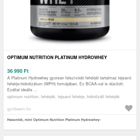
OPTIMUM NUTRITION PLATINUM HYDROWHEY
36 990
Ft
A Platinum Hydrowhey gyorsan felszívódó fehérjét tartalmaz tejsavó
fehérje-hidrolizátum (WPH) formájában. Ez BCAA-val is dúsított.
Ezáltal ideális ...
optimum nutrition, fehérjék, tejsavó fehérje, hidrolizált fehérjék
gymbeam.hu
Hasonlók, mint Optimum Nutrition Platinum Hydrowhey