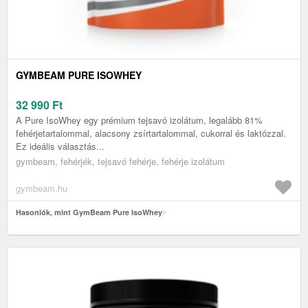
GYMBEAM PURE ISOWHEY
32 990
Ft
A Pure IsoWhey egy prémium tejsavó izolátum, legalább 81%
fehérjetartalommal, alacsony zsírtartalommal, cukorral és laktózzal.
Ez ideális választás...
gymbeam, fehérjék, tejsavó fehérje, fehérje izolátum
gymbeam.hu
Hasonlók, mint GymBeam Pure IsoWhey