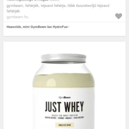
gymbeam, fehérjék, tejsavó fehérje, több összetevőjű tejsavó
fehérjék
gymbeam.hu
Hasonlók, mint GymBeam Iso HydroFue