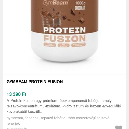
GYMBEAM PROTEIN FUSION
13 390
Ft
A Protein Fusion egy prémium többkomponensű fehérje, amely
tejsavó-koncentrátum, -izolátum, -hidrolizátum és kazein egyedülálló
keverékéből készült...
gymbeam, fehérjék, tejsavó fehérje, több összetevőjű tejsavó
fehérjék
gymbeam.hu