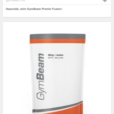
Hasonlók, mint GymBeam Protein Fusion