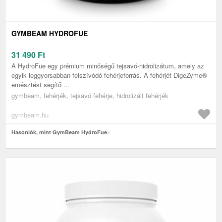
GYMBEAM HYDROFUE
31 490
Ft
A HydroFue egy prémium minőségű tejsavó-hidrolizátum, amely az
egyik leggyorsabban felszívódó fehérjeforrás. A fehérjét DigeZyme®
emésztést segítő ...
gymbeam, fehérjék, tejsavó fehérje, hidrolizált fehérjék
gymbeam.hu
Hasonlók, mint GymBeam HydroFue