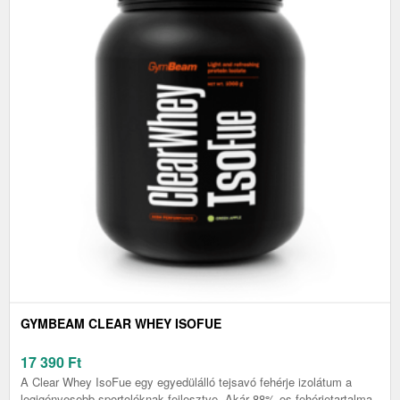
GYMBEAM CLEAR WHEY ISOFUE
17 390
Ft
A Clear Whey IsoFue egy egyedülálló tejsavó fehérje izolátum a
legigényesebb sportolóknak fejlesztve. Akár 88%-os fehérjetartalma