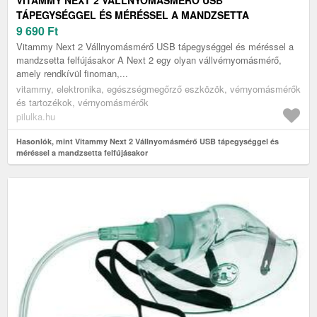
VITAMMY NEXT 2 VÁLLNYOMÁSMÉRŐ USB
TÁPEGYSÉGGEL ÉS MÉRÉSSEL A MANDZSETTA
FELFÚJÁSAKOR
9 690
Ft
Vitammy Next 2 Vállnyomásmérő USB tápegységgel és méréssel a
mandzsetta felfújásakor A Next 2 egy olyan vállvérnyomásmérő,
amely rendkívül finoman,...
vitammy, elektronika, egészségmegőrző eszközök, vérnyomásmérők
és tartozékok, vérnyomásmérők
pilulka.hu
Hasonlók, mint Vitammy Next 2 Vállnyomásmérő USB tápegységgel és
méréssel a mandzsetta felfújásakor