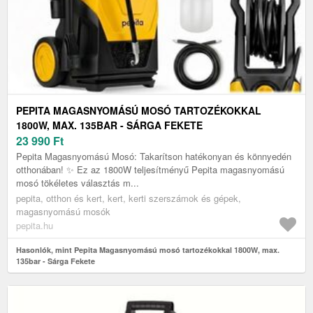
PEPITA MAGASNYOMÁSÚ MOSÓ TARTOZÉKOKKAL
1800W, MAX. 135BAR - SÁRGA FEKETE
23 990
Ft
Pepita Magasnyomású Mosó: Takarítson hatékonyan és könnyedén
otthonában! ✨ Ez az 1800W teljesítményű Pepita magasnyomású
mosó tökéletes választás m...
pepita, otthon és kert, kert, kerti szerszámok és gépek,
magasnyomású mosók
pepita.hu
Hasonlók, mint Pepita Magasnyomású mosó tartozékokkal 1800W, max.
135bar - Sárga Fekete