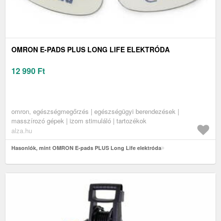
OMRON E-PADS PLUS LONG LIFE ELEKTRÓDA
12 990
Ft
omron, egészségmegőrzés | egészségügyi berendezések |
masszírozó gépek | izom stimuláló | tartozékok
alza.hu
Hasonlók, mint OMRON E-pads PLUS Long Life elektróda