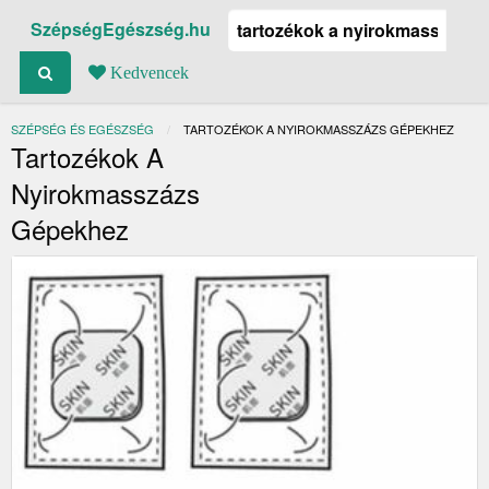
SzépségEgészség.hu
Kedvencek
SZÉPSÉG ÉS EGÉSZSÉG
JELENLEGI:
TARTOZÉKOK A NYIROKMASSZÁZS GÉPEKHEZ
Tartozékok A
Nyirokmasszázs
Gépekhez