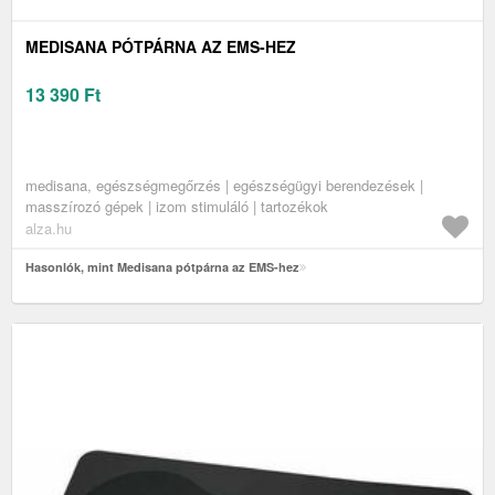
MEDISANA PÓTPÁRNA AZ EMS-HEZ
13 390
Ft
medisana, egészségmegőrzés | egészségügyi berendezések |
masszírozó gépek | izom stimuláló | tartozékok
alza.hu
Hasonlók, mint Medisana pótpárna az EMS-hez