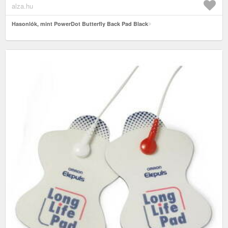
alza.hu
Hasonlók, mint PowerDot Butterfly Back Pad Black