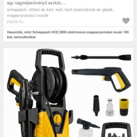
egy nagyteljesítményű eszköz,...
scheppach, otthon és kert, kert, kerti szerszámok és gépek,
magasnyomású mosók
pepita.hu
Hasonlók, mint Scheppach HCE 2800 elektromos magasnyomású mosó 180
bar, tartozékokkal