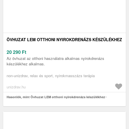
ÖVHUZAT LEM OTTHONI NYIROKDRENÁZS KÉSZÜLÉKHEZ
20 290
Ft
Az övhuzat az otthoni használatra alkalmas nyirokdrenázs
készülékhez alkalmas.
non-unizdrav, relax és sport, nyirokmasszázs terápia
unizdrav.hu
Hasonlók, mint Övhuzat LEM otthoni nyirokdrenázs készülékhez