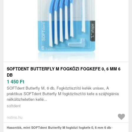
SOFTDENT BUTTERFLY M FOGKÖZI FOGKEFE 0, 6 MM 6
DB
1 450
Ft
SOFTdent Butterfly M, 6 db, Fogköztisztító kefék unisex, A
praktikus SOFTdent Butterfly M fogköztisztító kefe a szájhigiénia
nélkülözhetetlen kellé...
softdent
notino.hu
Hasonlók, mint SOFTdent Butterfly M fogközi fogkefe 0, 6 mm 6 db