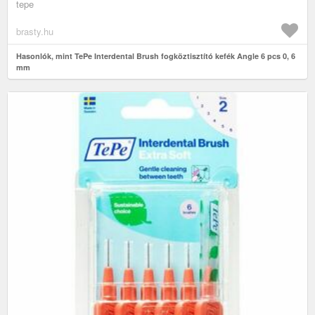
tepe
brasty.hu
Hasonlók, mint TePe Interdental Brush fogköztisztító kefék Angle 6 pcs 0, 6
mm