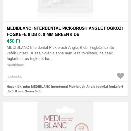
MEDIBLANC INTERDENTAL PICK-BRUSH ANGLE FOGKÖZI
FOGKEFE 6 DB 0, 8 MM GREEN 6 DB
450
Ft
MEDIBLANC Interdental Pick-brush Angle, 6 db, Fogköztisztító
kefék unisex, A szájhigiénia soha nem lesz tökéletes, ha csak
fogkrémet és fogkefét ha...
mediblanc
notino.hu
Hasonlók, mint MEDIBLANC Interdental Pick-brush Angle fogközi fogkefe 6
db 0, 8 mm Green 6 db