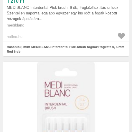
1 210
Ft
MEDIBLANC Interdental Pick-brush, 6 db, Fogköztisztítás unisex,
Szenteljen naponta legalább egyszer egy kis időt a fogak közötti
hézagok ápolására....
mediblanc
notino.hu
Hasonlók, mint MEDIBLANC Interdental Pick-brush fogközi fogkefe 0, 5 mm
Red 6 db