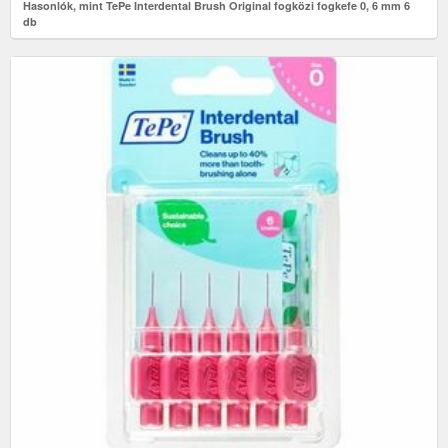
Hasonlók, mint TePe Interdental Brush Original fogközi fogkefe 0, 6 mm 6
db