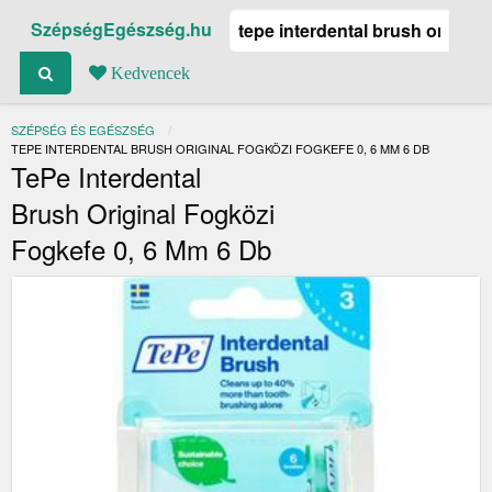
SzépségEgészség.hu
Kedvencek
SZÉPSÉG ÉS EGÉSZSÉG
JELENLEGI:
TEPE INTERDENTAL BRUSH ORIGINAL FOGKÖZI FOGKEFE 0, 6 MM 6 DB
TePe Interdental
Brush Original Fogközi
Fogkefe 0, 6 Mm 6 Db