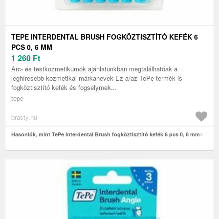
TEPE INTERDENTAL BRUSH FOGKÖZTISZTÍTÓ KEFÉK 6
PCS 0, 6 MM
1 260
Ft
Arc- és testkozmetikumok ajánlatunkban megtalálhatóak a
leghíresebb kozmetikai márkanevek Ez a/az TePe termék is
fogköztisztító kefék és fogselymek...
tepe
brasty.hu
Hasonlók, mint TePe Interdental Brush fogköztisztító kefék 6 pcs 0, 6 mm