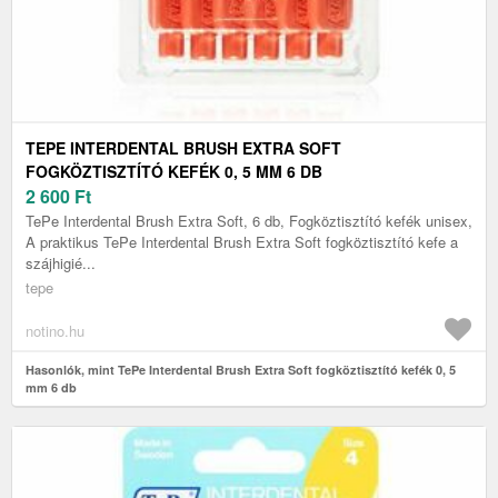
TEPE INTERDENTAL BRUSH EXTRA SOFT
FOGKÖZTISZTÍTÓ KEFÉK 0, 5 MM 6 DB
2 600
Ft
TePe Interdental Brush Extra Soft, 6 db, Fogköztisztító kefék unisex,
A praktikus TePe Interdental Brush Extra Soft fogköztisztító kefe a
szájhigié...
tepe
notino.hu
Hasonlók, mint TePe Interdental Brush Extra Soft fogköztisztító kefék 0, 5
mm 6 db