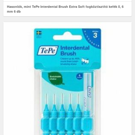
Hasonlók, mint TePe Interdental Brush Extra Soft fogköztisztító kefék 0, 6
mm 6 db