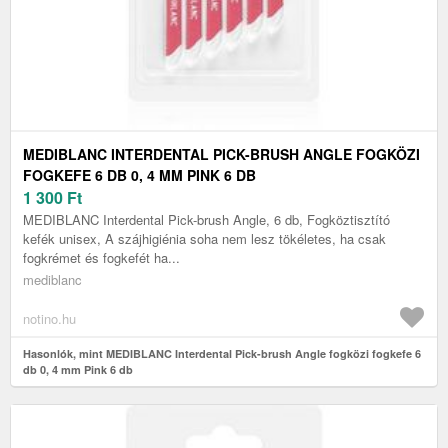
MEDIBLANC INTERDENTAL PICK-BRUSH ANGLE FOGKÖZI
FOGKEFE 6 DB 0, 4 MM PINK 6 DB
1 300
Ft
MEDIBLANC Interdental Pick-brush Angle, 6 db, Fogköztisztító
kefék unisex, A szájhigiénia soha nem lesz tökéletes, ha csak
fogkrémet és fogkefét ha...
mediblanc
notino.hu
Hasonlók, mint MEDIBLANC Interdental Pick-brush Angle fogközi fogkefe 6
db 0, 4 mm Pink 6 db