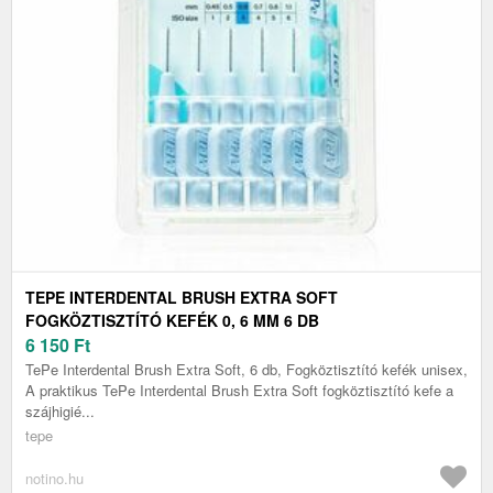
TEPE INTERDENTAL BRUSH EXTRA SOFT
FOGKÖZTISZTÍTÓ KEFÉK 0, 6 MM 6 DB
6 150
Ft
TePe Interdental Brush Extra Soft, 6 db, Fogköztisztító kefék unisex,
A praktikus TePe Interdental Brush Extra Soft fogköztisztító kefe a
szájhigié...
tepe
notino.hu