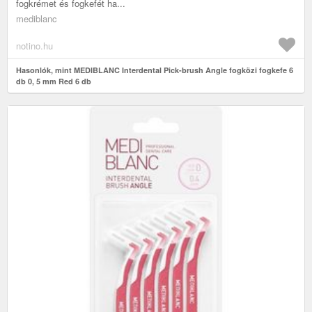
fogkrémet és fogkefét ha...
mediblanc
notino.hu
Hasonlók, mint MEDIBLANC Interdental Pick-brush Angle fogközi fogkefe 6
db 0, 5 mm Red 6 db