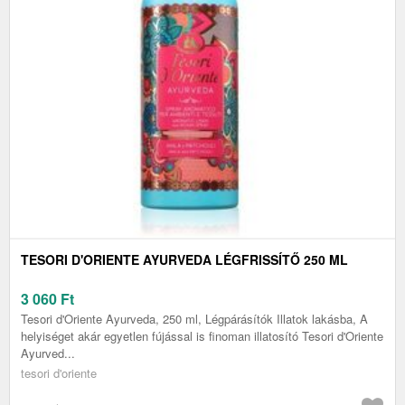
TESORI D'ORIENTE AYURVEDA LÉGFRISSÍTŐ 250 ML
3 060
Ft
Tesori d'Oriente Ayurveda, 250 ml, Légpárásítók Illatok lakásba, A
helyiséget akár egyetlen fújással is finoman illatosító Tesori d'Oriente
Ayurved...
tesori d'oriente