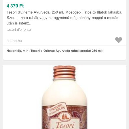
4 370
Ft
Tesori d'Oriente Ayurveda, 250 ml, Mosógép illatosító Illatok lakásba,
Szereti, ha a ruhák vagy az ágynemű még néhány nappal a mosás
után is intenz...
tesori d'oriente
notino.hu
Hasonlók, mint Tesori d'Oriente Ayurveda ruhaillatosító 250 ml