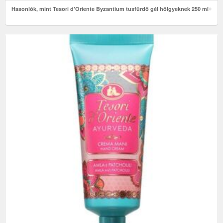
Hasonlók, mint Tesori d'Oriente Byzantium tusfürdő gél hölgyeknek 250 ml