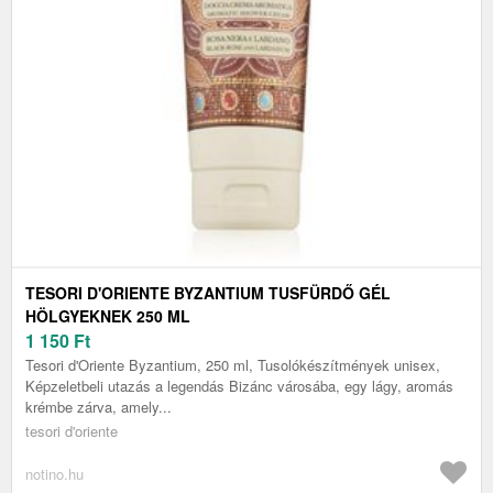
TESORI D'ORIENTE BYZANTIUM TUSFÜRDŐ GÉL
HÖLGYEKNEK 250 ML
1 150
Ft
Tesori d'Oriente Byzantium, 250 ml, Tusolókészítmények unisex,
Képzeletbeli utazás a legendás Bizánc városába, egy lágy, aromás
krémbe zárva, amely...
tesori d'oriente
notino.hu