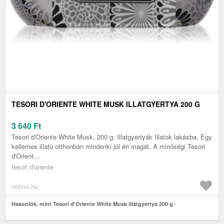
TESORI D'ORIENTE WHITE MUSK ILLATGYERTYA 200 G
3 640
Ft
Tesori d'Oriente White Musk, 200 g, Illatgyertyák Illatok lakásba, Egy
kellemes illatú otthonban mindenki jól éri magát. A minőségi Tesori
d'Orient...
tesori d'oriente
notino.hu
Hasonlók, mint Tesori d'Oriente White Musk illatgyertya 200 g