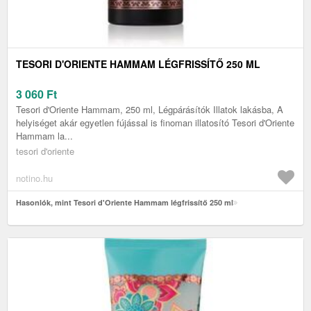
TESORI D'ORIENTE HAMMAM LÉGFRISSÍTŐ 250 ML
3 060
Ft
Tesori d'Oriente Hammam, 250 ml, Légpárásítók Illatok lakásba, A
helyiséget akár egyetlen fújással is finoman illatosító Tesori d'Oriente
Hammam la...
tesori d'oriente
notino.hu
Hasonlók, mint Tesori d'Oriente Hammam légfrissítő 250 ml