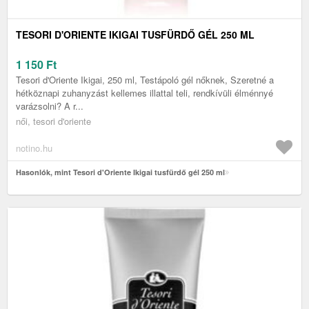
TESORI D'ORIENTE IKIGAI TUSFÜRDŐ GÉL 250 ML
1 150
Ft
Tesori d'Oriente Ikigai, 250 ml, Testápoló gél nőknek, Szeretné a
hétköznapi zuhanyzást kellemes illattal teli, rendkívüli élménnyé
varázsolni? A r...
női, tesori d'oriente
notino.hu
Hasonlók, mint Tesori d'Oriente Ikigai tusfürdő gél 250 ml