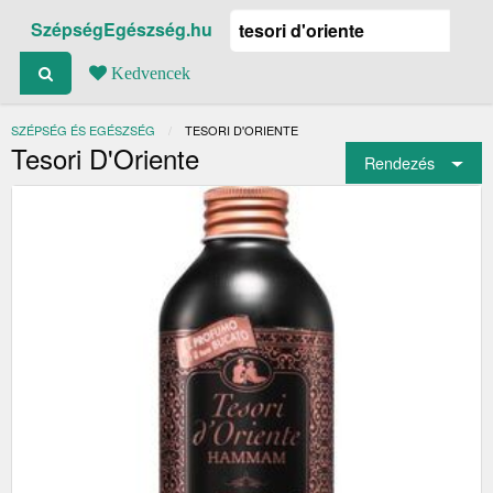
SzépségEgészség.hu
Kedvencek
SZÉPSÉG ÉS EGÉSZSÉG
JELENLEGI:
TESORI D'ORIENTE
Tesori D'Oriente
Rendezés