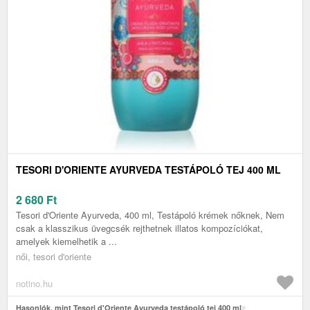
TESORI D'ORIENTE AYURVEDA TESTÁPOLÓ TEJ 400 ML
2 680
Ft
Tesori d'Oriente Ayurveda, 400 ml, Testápoló krémek nőknek, Nem
csak a klasszikus üvegcsék rejthetnek illatos kompozíciókat,
amelyek kiemelhetik a ...
női, tesori d'oriente
notino.hu
Hasonlók, mint Tesori d'Oriente Ayurveda testápoló tej 400 ml