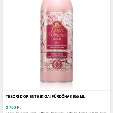
TESORI D'ORIENTE IKIGAI FÜRDŐHAB 500 ML
2 760
Ft
Tesori d'Oriente Ikigai, 500 ml, habfürdők nőknek, Nincs is jobb, mint