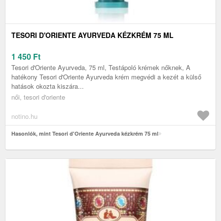
TESORI D'ORIENTE AYURVEDA KÉZKRÉM 75 ML
1 450
Ft
Tesori d'Oriente Ayurveda, 75 ml, Testápoló krémek nőknek, A
hatékony Tesori d'Oriente Ayurveda krém megvédi a kezét a külső
hatások okozta kiszára...
női, tesori d'oriente
notino.hu
Hasonlók, mint Tesori d'Oriente Ayurveda kézkrém 75 ml