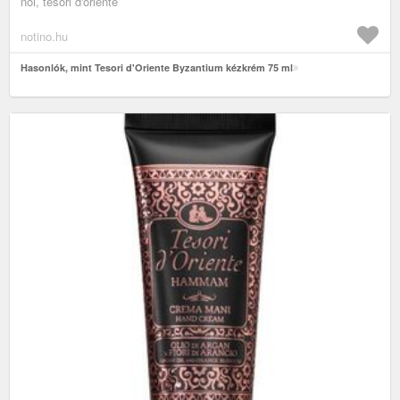
női, tesori d'oriente
notino.hu
Hasonlók, mint Tesori d'Oriente Byzantium kézkrém 75 ml