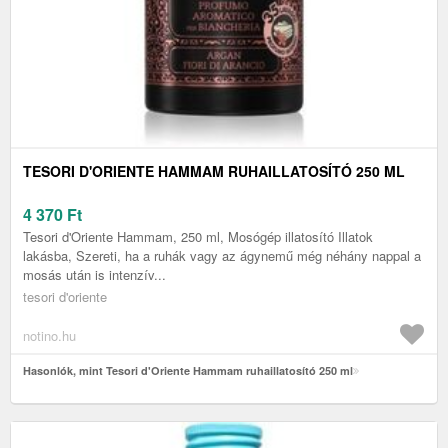
TESORI D'ORIENTE HAMMAM RUHAILLATOSÍTÓ 250 ML
4 370
Ft
Tesori d'Oriente Hammam, 250 ml, Mosógép illatosító Illatok
lakásba, Szereti, ha a ruhák vagy az ágynemű még néhány nappal a
mosás után is intenzív...
tesori d'oriente
notino.hu
Hasonlók, mint Tesori d'Oriente Hammam ruhaillatosító 250 ml