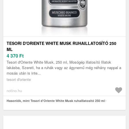
TESORI D'ORIENTE WHITE MUSK RUHAILLATOSÍTÓ 250
ML
4 370
Ft
Tesori d'Oriente White Musk, 250 ml, Mosógép illatosító Illatok
lakásba, Szereti, ha a ruhák vagy az ágynemű még néhány nappal a
mosás után is inte...
tesori d'oriente
notino.hu
Hasonlók, mint Tesori d'Oriente White Musk ruhaillatosító 250 ml