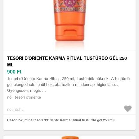
TESORI D'ORIENTE KARMA RITUAL TUSFÜRDŐ GÉL 250
ML
900
Ft
Tesori d'Oriente Karma Ritual, 250 ml, Tusfürdők nőknek, A tusfürdő
gél elengedhetetlenül hozzátartozik a mindennapi higiéniához.
Gyengéden, mégis ...
női, tesori d'oriente
notino.hu
Hasonlók, mint Tesori d'Oriente Karma Ritual tusfürdő gél 250 ml