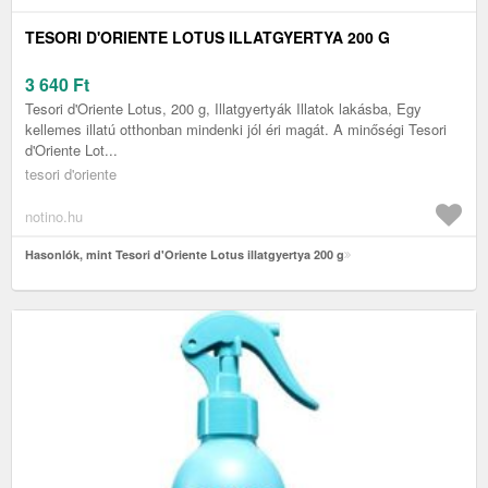
TESORI D'ORIENTE LOTUS ILLATGYERTYA 200 G
3 640
Ft
Tesori d'Oriente Lotus, 200 g, Illatgyertyák Illatok lakásba, Egy
kellemes illatú otthonban mindenki jól éri magát. A minőségi Tesori
d'Oriente Lot...
tesori d'oriente
notino.hu
Hasonlók, mint Tesori d'Oriente Lotus illatgyertya 200 g