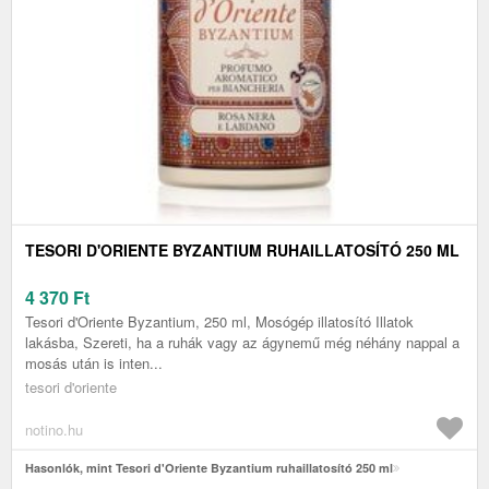
TESORI D'ORIENTE BYZANTIUM RUHAILLATOSÍTÓ 250 ML
4 370
Ft
Tesori d'Oriente Byzantium, 250 ml, Mosógép illatosító Illatok
lakásba, Szereti, ha a ruhák vagy az ágynemű még néhány nappal a
mosás után is inten...
tesori d'oriente
notino.hu
Hasonlók, mint Tesori d'Oriente Byzantium ruhaillatosító 250 ml