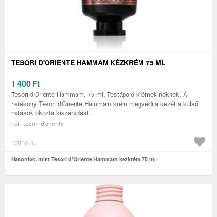
TESORI D'ORIENTE HAMMAM KÉZKRÉM 75 ML
1 400
Ft
Tesori d'Oriente Hammam, 75 ml, Testápoló krémek nőknek, A
hatékony Tesori d'Oriente Hammam krém megvédi a kezét a külső
hatások okozta kiszáradást...
női, tesori d'oriente
notino.hu
Hasonlók, mint Tesori d'Oriente Hammam kézkrém 75 ml