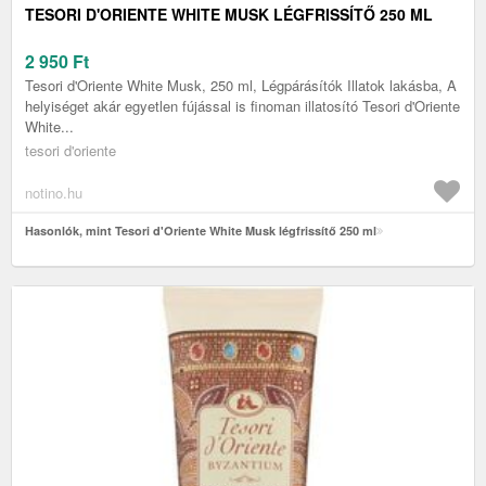
TESORI D'ORIENTE WHITE MUSK LÉGFRISSÍTŐ 250 ML
2 950
Ft
Tesori d'Oriente White Musk, 250 ml, Légpárásítók Illatok lakásba, A
helyiséget akár egyetlen fújással is finoman illatosító Tesori d'Oriente
White...
tesori d'oriente
notino.hu
Hasonlók, mint Tesori d'Oriente White Musk légfrissítő 250 ml