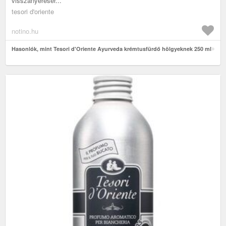
visszanyerésér...
tesori d'oriente
notino.hu
Hasonlók, mint Tesori d'Oriente Ayurveda krémtusfürdő hölgyeknek 250 ml