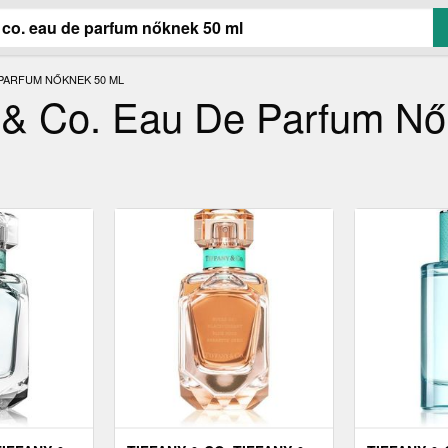
E PARFUM NŐKNEK 50 ML
ny & Co. Eau De Parfum N