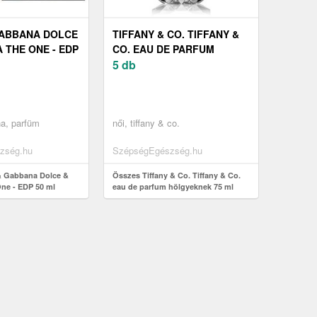
GABBANA DOLCE
TIFFANY & CO. TIFFANY &
 THE ONE - EDP
CO. EAU DE PARFUM
HÖLGYEKNEK 75 ML
5 db
a, parfüm
női, tiffany & co.
zség.hu
SzépségEgészség.hu
& Gabbana Dolce &
Összes Tiffany & Co. Tiffany & Co.
ne - EDP 50 ml
eau de parfum hölgyeknek 75 ml