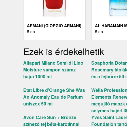
ARMANI (GIORGIO ARMANI)
AL HARAMAIN 
SI PASSIONE EAU DE
5 db
HARAMAIN EAU
5 db
PARFUM NŐKNEK 50 ML
PARFUM UNISZE
Ezek is érdekelhetik
Alfaparf Milano Semi di Lino
Soaphoria Botan
Moisture sampon száraz
Rosemary tápláló
hajra 1000 ml
és a fejbőrre 50 
Etat Libre d’Orange She Was
Wella Professio
An Anomaly Eau de Parfum
Elements Renew
uniszex 50 ml
megújító maszk 
selymes hajért 3
Avon Care Sun + Bronze
Yves Saint Laure
színező tej béta-karotinnal
Foundation tart