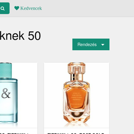
Kedvencek
őknek 50
Rendezés