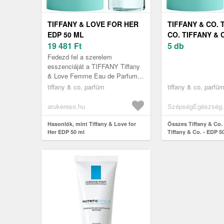
TIFFANY & LOVE FOR HER
TIFFANY & CO. 
EDP 50 ML
CO. TIFFANY & C
19 481
Ft
ML
5 db
Fedezd fel a szerelem
esszenciáját a TIFFANY Tiffany
& Love Femme Eau de Parfum-
nal! Tapasztald meg azt az
tiffany & co, parfüm
tiffany & co, parfü
illatot, amely a romantikát és a
modern ...
arukereso.hu
SzépségEgészség.
Hasonlók, mint Tiffany & Love for
Összes Tiffany & Co. 
Her EDP 50 ml
Tiffany & Co. - EDP 5