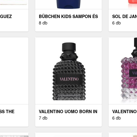
IGUEZ
BÜBCHEN KIDS SAMPON ÉS
SOL DE JA
IGUEZ FOR
TUSFÜRDŐ GÉL 2 IN 1
8 db
ALUMÍNIUM
6 db
ML
GYERMEKEKNEK 230 ML
MENTES DE
SS THE
VALENTINO UOMO BORN IN
VALENTINO
 PARFUM
ROMA EAU DE TOILETTE
7 db
IN ROMA E
6 db
FÉRFIAKNAK 50 ML
HÖLGYEKNE