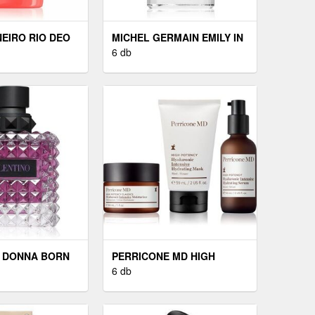
NEIRO RIO DEO
MICHEL GERMAIN EMILY IN
 SÓTÓL
PARIS EAU DE PARFUM
6 db
ZODOR 57 G
HÖLGYEKNEK 100 ML
 DONNA BORN
PERRICONE MD HIGH
AU DE PARFUM
POTENCY INTENSIVE
6 db
K 100 ML
HYDRATING SERUM
INTENZÍV HIDRATÁLÓ