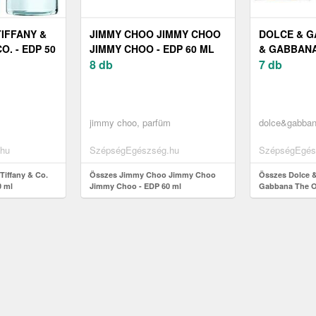
TIFFANY &
JIMMY CHOO JIMMY CHOO
DOLCE & 
O. - EDP 50
JIMMY CHOO - EDP 60 ML
& GABBANA
8 db
50 ML
7 db
m
jimmy choo, parfüm
dolce&gabban
hu
SzépségEgészség.hu
SzépségEgés
Tiffany & Co.
Összes Jimmy Choo Jimmy Choo
Összes Dolce 
0 ml
Jimmy Choo - EDP 60 ml
Gabbana The O