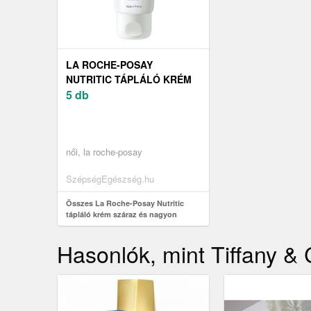
LA ROCHE-POSAY
NUTRITIC TÁPLÁLÓ KRÉM
SZÁRAZ ÉS NAGYON
5 db
SZÁRAZ BŐRRE 50 ML
női, la roche-posay
SzépségEgészség.hu
Összes La Roche-Posay Nutritic
tápláló krém száraz és nagyon
száraz bőrre 50 ml
Hasonlók, mint Tiffany &