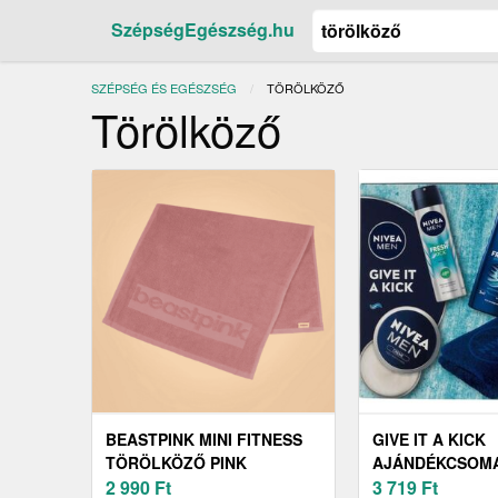
SzépségEgészség.hu
SZÉPSÉG ÉS EGÉSZSÉG
JELENLEGI:
TÖRÖLKÖZŐ
Törölköző
BEASTPINK MINI FITNESS
GIVE IT A KICK
TÖRÖLKÖZŐ PINK
AJÁNDÉKCSOM
2 990
Ft
TÖRÖLKÖZŐVE
3 719
Ft