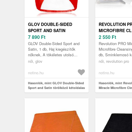
GLOV DOUBLE-SIDED
REVOLUTION P
SPORT AND SATIN
MICROFIBRE C
TÖRÖLKÖZŐ KÉTOLDALAS
7 890
Ft
CLOTHS ARCTIS
2 550
Ft
RED 1 DB
TÖRÖLKÖZŐ 3 
GLOV Double-Sided Sport and
Revolution PRO Mi
Satin, 1 db, Haj kiegészítők
Microfibre Cleansin
nőknek, A tökéletes utolsó
db, Sminklemosó k
simításhoz és a frizura
Tisztítsa meg arcbő
női, glov
női, revolution pro
rögzítéséhez használja a
sminktől bárhol és 
minőségi GLOV ...
Rev...
notino.hu
notino.hu
Hasonlók, mint GLOV Double-Sided
Hasonlók, mint Revo
Sport and Satin törölköző kétoldalas
Miracle Microfibre Cl
Red 1 db
arctisztító törölköző 