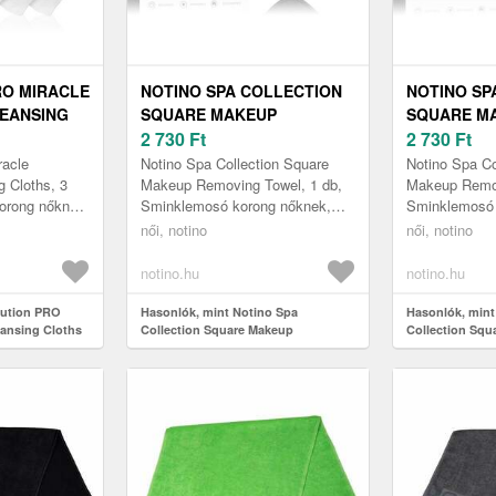
RO MIRACLE
NOTINO SPA COLLECTION
NOTINO SP
LEANSING
SQUARE MAKEUP
SQUARE M
ZTÍTÓ
REMOVING TOWEL
2 730
Ft
REMOVING
2 730
Ft
DB
ARCTISZTÍTÓ TÖRÖLKÖZŐ
ARCTISZTÍ
racle
Notino Spa Collection Square
Notino Spa Co
ÁRNYALAT 1 DB
ÁRNYALAT 
g Cloths, 3
Makeup Removing Towel, 1 db,
Makeup Remov
orong nőknek,
Sminklemosó korong nőknek,
Sminklemosó 
rét a
Kényeztesse arcbőrét
Kényeztesse 
női, notino
női, notino
bármikor. A(z)
professzionális
professzionál
sminkeltávolítással, és t...
sminkeltávolít
notino.hu
notino.hu
lution PRO
Hasonlók, mint Notino Spa
Hasonlók, mint
eansing Cloths
Collection Square Makeup
Collection Squ
3 db
Removing Towel arctisztító
Removing Towel
törölköző árnyalat 1 db
törölköző árnya