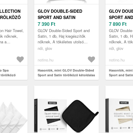
LLECTION
GLOV DOUBLE-SIDED
GLOV DOUB
ÖRÖLKÖZŐ
SPORT AND SATIN
SPORT AND
 DB
TÖRÖLKÖZŐ KÉTOLDALAS
7 390
Ft
TÖRÖLKÖZ
7 890
Ft
BLACK 1 DB
WHITE 1 DB
on Hair Towel,
GLOV Double-Sided Sport and
GLOV Double-
tők nőknek,
Satin, 1 db, Haj kiegészítők
Satin, 1 db, H
ha a
nőknek, A tökéletes utolsó
nőknek, A tök
tekert
simításhoz és a frizura
simításhoz és 
női, glov
női, glov
 lecsúszik a
rögzítéséhez használja a
rögzítéséhez 
minőségi GLOV ...
minőségi GLO
notino.hu
notino.hu
no Spa
Hasonlók, mint GLOV Double-Sided
Hasonlók, min
 törölköző
Sport and Satin törölköző kétoldalas
Sport and Satin
Black 1 db
White 1 db