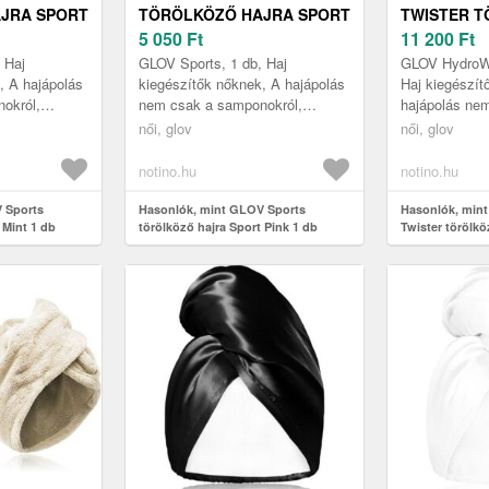
JRA SPORT
TÖRÖLKÖZŐ HAJRA SPORT
TWISTER 
PINK 1 DB
5 050
Ft
HAJRA IVO
11 200
Ft
 Haj
GLOV Sports, 1 db, Haj
GLOV HydroWe
, A hajápolás
kiegészítők nőknek, A hajápolás
Haj kiegészít
okról,
nem csak a samponokról,
hajápolás ne
akolásokról,
kondicionálókról, pakolásokról,
samponokról, 
női, glov
női, glov
hajtonikokról
vagy esetlegesen a hajtonikokról
pakolásokról,
és ...
hajto...
notino.hu
notino.hu
 Sports
Hasonlók, mint GLOV Sports
Hasonlók, min
 Mint 1 db
törölköző hajra Sport Pink 1 db
Twister törölkö