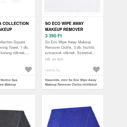
A COLLECTION
SO ECO WIPE AWAY
AKEUP
MAKEUP REMOVER
 TOWEL
CLOTHS TÖRÖLKÖZŐ AZ
3 390
Ft
TÓ TÖRÖLKÖZŐ
ARCRA 3 DB
llection Square
So Eco Wipe Away Makeup
1 DB
ing Towel, 1 db,
Remover Cloths, 3 db, tisztító
korong nőknek,
szivacsok nőknek, Szeretné
arcbőrét
hatékonyabbá tenni arctisztítási
női, so eco
is
rutinját? A(z) So Eco Wipe Away
ással, és t...
...
notino.hu
 Notino Spa
Hasonlók, mint So Eco Wipe Away
are Makeup
Makeup Remover Cloths törölköző
 arctisztító
az arcra 3 db
lat 1 db