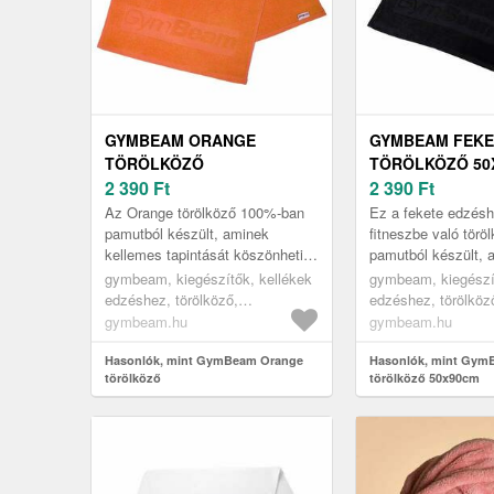
GYMBEAM ORANGE
GYMBEAM FEKE
TÖRÖLKÖZŐ
TÖRÖLKÖZŐ 50
2 390
Ft
2 390
Ft
Az Orange törölköző 100%-ban
Ez a fekete edzés
pamutból készült, aminek
fitneszbe való tör
kellemes tapintását köszönheti.
pamutból készült, 
Jó nedvességfelszívó, hosszú
kellemes a tapintá
gymbeam, kiegészítők, kellékek
gymbeam, kiegészít
élettartamú, antisztatikus és
a nedvszívó képes
edzéshez, törölköző,
edzéshez, törölköz
an...
hosszú...
narancssárga
gymbeam.hu
gymbeam.hu
Hasonlók, mint GymBeam Orange
Hasonlók, mint Gym
törölköző
törölköző 50x90cm