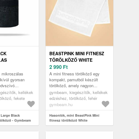
ACK
BEASTPINK MINI FITNESZ
LAS
TÖRÖLKÖZŐ WHITE
Ő - GYMBEAM
2 990
Ft
k mikroszálas
A mini fitness törölköző egy
dkívül gyorsan
kompakt, pamutból készült
edvszívó
törölköző, amely nagyon
yagból készült.
kellemes a bőrhöz. Emellett jól
gészítők, kellékek
gymbeam, kiegészítők, kellékek
, ezáltal könnyed
elvezeti a nedvességet, és
ölköző, fekete
edzéshez, törölköző, fehér
...
megbízhat...
gymbeam.hu
 Large Black
Hasonlók, mint BeastPink Mini
örölköző - Gymbeam
fitnesz törölköző White