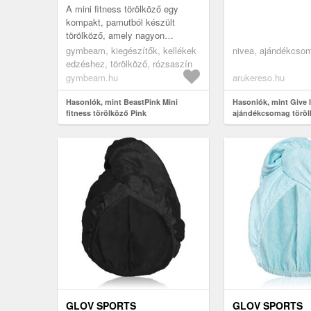
A mini fitness törölköző egy
kompakt, pamutból készült
törölköző, amely nagyon
kellemes a bőrhöz. Emellett jól
gymbeam, kiegészítők, kellékek
nivea, ajándékcso
elvezeti a nedvességet, és
edzéshez, törölköző, rózsaszín
megbízhat...
gymbeam.hu
arukereso.hu
Hasonlók, mint BeastPink Mini
Hasonlók, mint Give I
fitness törölköző Pink
ajándékcsomag töröl
GLOV SPORTS
GLOV SPORTS