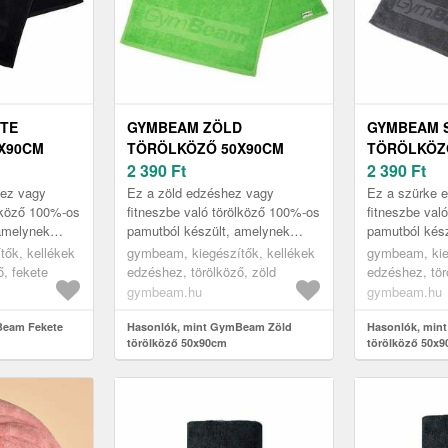
TE
GYMBEAM ZÖLD
GYMBEAM 
X90CM
TÖRÖLKÖZŐ 50X90CM
TÖRÖLKÖZ
2 390
Ft
2 390
Ft
hez vagy
Ez a zöld edzéshez vagy
Ez a szürke 
ölköző 100%-os
fitneszbe való törölköző 100%-os
fitneszbe val
amelynek
pamutból készült, amelynek
pamutból kés
sa. Nagyon jó
kellemes a tapintása. Nagyon jó
kellemes a ta
ők, kellékek
gymbeam, kiegészítők, kellékek
gymbeam, kie
sége,
a nedvszívó képessége, hosszú
a nedvszívó 
ő, fekete
edzéshez, törölköző, zöld
edzéshez, tör
a...
hosszú...
gymbeam.hu
gymbeam.hu
Beam Fekete
Hasonlók, mint GymBeam Zöld
Hasonlók, min
törölköző 50x90cm
törölköző 50x