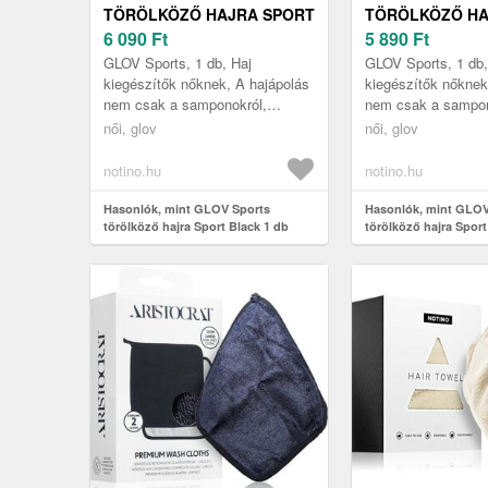
TÖRÖLKÖZŐ HAJRA SPORT
TÖRÖLKÖZŐ HA
BLACK 1 DB
6 090
Ft
MINT 1 DB
5 890
Ft
GLOV Sports, 1 db, Haj
GLOV Sports, 1 db,
kiegészítők nőknek, A hajápolás
kiegészítők nőknek
nem csak a samponokról,
nem csak a sampon
kondicionálókról, pakolásokról,
kondicionálókról, p
női, glov
női, glov
vagy esetlegesen a hajtonikokról
vagy esetlegesen a 
és ...
és ...
notino.hu
notino.hu
Hasonlók, mint GLOV Sports
Hasonlók, mint GLOV
törölköző hajra Sport Black 1 db
törölköző hajra Sport