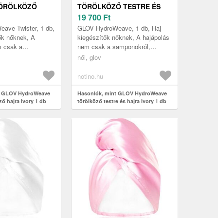
TÖRÖLKÖZŐ
TÖRÖLKÖZŐ TESTRE ÉS
RY 1 DB
HAJRA IVORY 1 DB
19 700
Ft
ave Twister, 1 db,
GLOV HydroWeave, 1 db, Haj
ők nőknek, A
kiegészítők nőknek, A hajápolás
m csak a
nem csak a samponokról,
kondicionálókról,
kondicionálókról, pakolásokról,
női, glov
 vagy esetlegesen a
vagy esetlegesen a
hajtonikokról...
notino.hu
t GLOV HydroWeave
Hasonlók, mint GLOV HydroWeave
ző hajra Ivory 1 db
törölköző testre és hajra Ivory 1 db