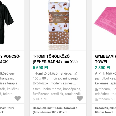
Y PONCSÓ-
T-TOMI TÖRÖLKÖZŐ
GYMBEAM P
LACK
(FEHÉR-BARNA) 100 X 80
TOWEL
CM
5 690
Ft
2 390
Ft
ölköző egy
T-Tomi törölköző (fehér-barna)
A Pink töröl
uhanyzás,
100 x 80 cm Kíváló minőségű
pamutból kész
izes terápia
törölközők, modern színes
kellemes tapi
agy vízi
mintával.
Jó nedvesség
ők, kellékek
t-tomi, baba-mama, babaápolás,
gymbeam, kie
sználható.
élettartamú, a
ő, fekete
fürdőszobai textíliák, törölközők
edzéshez, tör
antib...
pilulka.hu
gymbeam.hu
Beam Terry
Hasonlók, mint T-Tomi törölköző
Hasonlók, min
ack
(fehér-barna) 100 x 80 cm
fitness towel