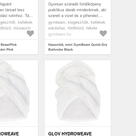
fejpánt
Gyorsan száradó fürdőköpeny
en társad lesz
praktikus darab mindenkinek, aki
lási rutinhoz. Távol
szereti a vizet és a pihenést.
az arcodtól
Poliészter és poliamid
gészítők, kellékek
gymbeam, kiegészítők, kellékek
nkeltávolítás vagy
funkcionális kombinációjából
ölköző, rózsaszín
edzéshez, törölköző, fekete
kés...
gymbeam.hu
 BeastPink
Hasonlók, mint GymBeam Quick-Dry
pánt Pink
Bathrobe Black
ROWEAVE
GLOV HYDROWEAVE