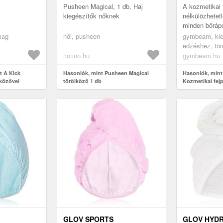
Pusheen Magical, 1 db, Haj
A kozmetikai 
kiegészítők nőknek
nélkülözhetetl
minden bőrápo
tartja a hajat 
mag
női, pusheen
gymbeam, kie
tisztítás, smi
edzéshez, tör
smi...
notino.hu
gymbeam.hu
t A Kick
Hasonlók, mint Pusheen Magical
Hasonlók, mint
közővel
törölköző 1 db
Kozmetikai fej
GLOV SPORTS
GLOV HYD