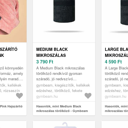
JSZÁRÍTÓ
MEDIUM BLACK
LARGE BL
NK
MIKROSZÁLAS
MIKROSZÁ
TÖRÖLKÖZŐ - GYMBEAM
3 790
Ft
TÖRÖLKÖZ
4 590
Ft
köző könnyedén
A Medium Black mikroszálas
A Large Blac
formáz, amely
törölköző rendkívül gyorsan
törölköző ren
lyén marad.
száradó, jó nedvszívó
száradó, jó n
gból készült,
képességű anyagból készült.
képességű an
ők, kellékek
gymbeam, kiegészítők, kellékek
gymbeam, kie
..
100x50 cm-es, ezáltal könnyed
126x70 cm-es
ő, rózsaszín
edzéshez, törölköző, fekete
edzéshez, tör
súlya és kom...
súlya és komp
gymbeam.hu
gymbeam.hu
Pink Hajszárító
Hasonlók, mint Medium Black
Hasonlók, mint
mikroszálas törölköző - Gymbeam
mikroszálas t