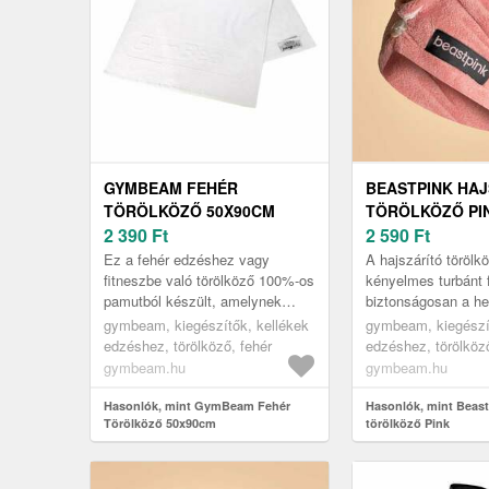
GYMBEAM FEHÉR
BEASTPINK HA
TÖRÖLKÖZŐ 50X90CM
TÖRÖLKÖZŐ PI
2 390
Ft
2 590
Ft
Ez a fehér edzéshez vagy
A hajszárító töröl
fitneszbe való törölköző 100%-os
kényelmes turbánt 
pamutból készült, amelynek
biztonságosan a he
kellemes a tapintása. Nagyon jó
Puha, gyengéd anya
gymbeam, kiegészítők, kellékek
gymbeam, kiegészít
a nedvszívó képessége, hosszú
amely jól felszívja .
edzéshez, törölköző, fehér
edzéshez, törölköz
...
gymbeam.hu
gymbeam.hu
Hasonlók, mint GymBeam Fehér
Hasonlók, mint Beast
Törölköző 50x90cm
törölköző Pink