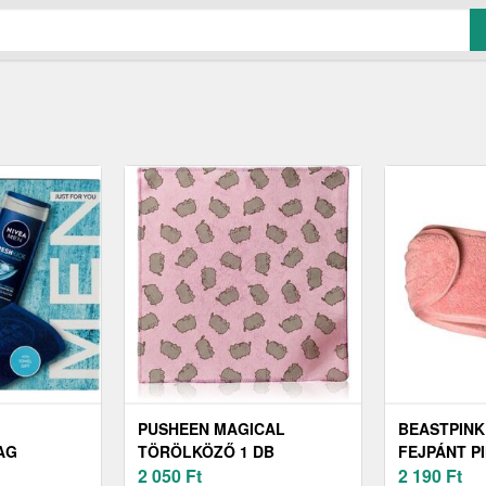
PUSHEEN MAGICAL
BEASTPINK
AG
TÖRÖLKÖZŐ 1 DB
FEJPÁNT P
L
2 050
Ft
2 190
Ft