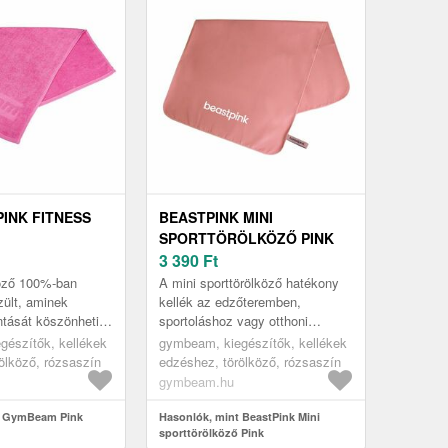
INK FITNESS
BEASTPINK MINI
SPORTTÖRÖLKÖZŐ PINK
3 390
Ft
köző 100%-ban
A mini sporttörölköző hatékony
ült, aminek
kellék az edzőteremben,
ntását köszönheti.
sportoláshoz vagy otthoni
felszívó, hosszú
edzéshez. Poliészter és poliamid
gészítők, kellékek
gymbeam, kiegészítők, kellékek
ntisztatikus és
keveréket tartalmaz, amely
ölköző, rózsaszín
edzéshez, törölköző, rózsaszín
lehető...
gymbeam.hu
t GymBeam Pink
Hasonlók, mint BeastPink Mini
sporttörölköző Pink