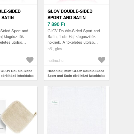
LE-SIDED
GLOV DOUBLE-SIDED
 SATIN
SPORT AND SATIN
Ő KÉTOLDALAS
TÖRÖLKÖZŐ KÉTOLDALAS
7 890
Ft
PINK 1 DB
Sided Sport and
GLOV Double-Sided Sport and
aj kiegészítők
Satin, 1 db, Haj kiegészítők
életes utolsó
nőknek, A tökéletes utolsó
a frizura
simításhoz és a frizura
női, glov
használja a
rögzítéséhez használja a
V ...
minőségi GLOV ...
notino.hu
t GLOV Double-Sided
Hasonlók, mint GLOV Double-Sided
 törölköző kétoldalas
Sport and Satin törölköző kétoldalas
Pink 1 db