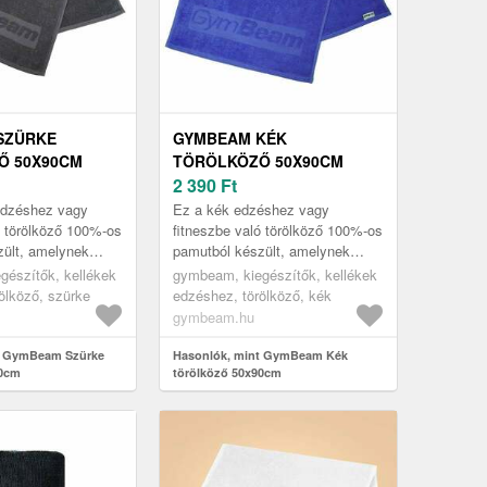
SZÜRKE
GYMBEAM KÉK
Ő 50X90CM
TÖRÖLKÖZŐ 50X90CM
2 390
Ft
edzéshez vagy
Ez a kék edzéshez vagy
ó törölköző 100%-os
fitneszbe való törölköző 100%-os
zült, amelynek
pamutból készült, amelynek
pintása. Nagyon jó
kellemes a tapintása. Nagyon jó
gészítők, kellékek
gymbeam, kiegészítők, kellékek
képessége,
a nedvszívó képessége, hosszú
ölköző, szürke
edzéshez, törölköző, kék
az...
gymbeam.hu
t GymBeam Szürke
Hasonlók, mint GymBeam Kék
90cm
törölköző 50x90cm