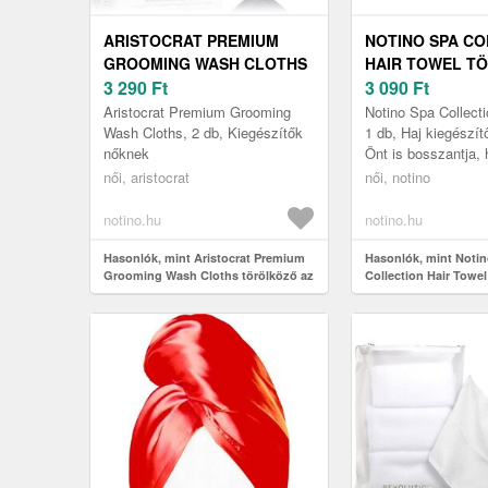
ARISTOCRAT PREMIUM
NOTINO SPA CO
GROOMING WASH CLOTHS
HAIR TOWEL T
TÖRÖLKÖZŐ AZ ARCRA 2
3 290
Ft
HAJRA BEIGE 1
3 090
Ft
DB
Aristocrat Premium Grooming
Notino Spa Collecti
Wash Cloths, 2 db, Kiegészítők
1 db, Haj kiegészí
nőknek
Önt is bosszantja, 
gondosan turbánná 
női, aristocrat
női, notino
törülköző állandóan
fe...
notino.hu
notino.hu
Hasonlók, mint Aristocrat Premium
Hasonlók, mint Noti
Grooming Wash Cloths törölköző az
Collection Hair Towel
arcra 2 db
hajra Beige 1 db