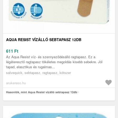
AQUA RESIST VÍZÁLLÓ SEBTAPASZ 12DB
611
Ft
Az Aqua Resist víz- és szennyeződésálló ragtapasz. Ez a
légáteresztő ragtapasz tökéletes megoldás kisebb sebekre. Jól
tapad, elasztikus és rugalmas...
salvequick, sebtapasz, ragtapasz, kötszer
arukereso.hu
Hasonlók, mint Aqua Resist vízálló sebtapasz 12db