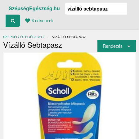
SzépségEgészség.hu
Kedvencek
SZÉPSÉG ÉS EGÉSZSÉG
JELENLEGI:
VÍZÁLLÓ SEBTAPASZ
Vízálló Sebtapasz
Rendezés