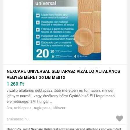
NEXCARE UNIVERSAL SEBTAPASZ VÍZÁLLÓ ÁLTALÁNOS
VEGYES MÉRET 20 DB ME813
1 260
Ft
vízálló általános sebtapasz több méretben és formában, minden
igényre normál, vagy érzékeny bőrre Gyártó/első EU forgalmazó
elérhetősége: 3M Hungár...
3m, sebtapasz, ragtapasz, kötszer
arukereso.hu
Hasonlók, mint Nexcare Universal sebtapasz vízálló általános vegyes méret