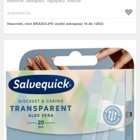
bradoline, sebtapasz, ragtapasz, kötszer
arukereso.hu
Hasonlók, mint BRADOLIFE vízálló sebtapasz 16 db 12653