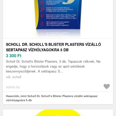
SCHOLL DR. SCHOLL'S BLISTER PLASTERS VÍZÁLLÓ
SEBTAPASZ VÍZHÓLYAGOKRA 5 DB
3 300
Ft
Scholl Dr. Scholl's Blister Plasters, 5 db, Tapaszok nőknek, Ne
engedje, hogy a horzsolások vagy az apró sérülések
beszennyeződjenek. A sebtapasz S...
női, scholl
notino.hu
Hasonlók, mint Scholl Dr. Scholl's Blister Plasters vízálló sebtapasz
vízhólyagokra 5 db