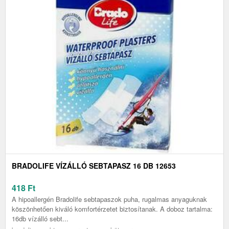
BRADOLIFE VÍZÁLLÓ SEBTAPASZ 16 DB 12653
418
Ft
A hipoallergén Bradolife sebtapaszok puha, rugalmas anyaguknak
köszönhetően kiváló komfortérzetet biztosítanak. A doboz tartalma:
16db vízálló sebt...