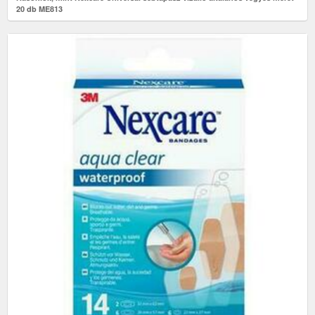
20 db ME813