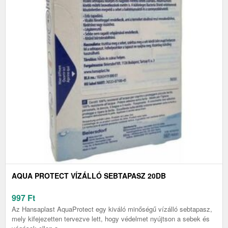
AQUA PROTECT VÍZÁLLÓ SEBTAPASZ 20DB
997
Ft
Az Hansaplast AquaProtect egy kiváló minőségű vízálló sebtapasz,
mely kifejezetten tervezve lett, hogy védelmet nyújtson a sebek és