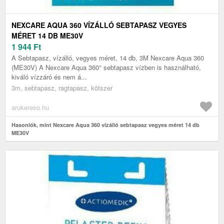
NEXCARE AQUA 360 VÍZÁLLÓ SEBTAPASZ VEGYES
MÉRET 14 DB ME30V
1 944
Ft
A Sebtapasz, vízálló, vegyes méret, 14 db, 3M Nexcare Aqua 360
(ME30V) A Nexcare Aqua 360° sebtapasz vízben is használható,
kiváló vízzáró és nem á...
3m, sebtapasz, ragtapasz, kötszer
arukereso.hu
Hasonlók, mint Nexcare Aqua 360 vízálló sebtapasz vegyes méret 14 db
ME30V