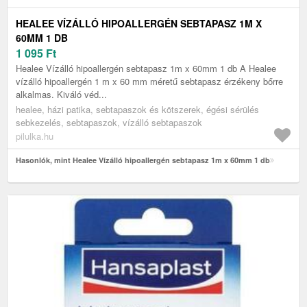
HEALEE VÍZÁLLÓ HIPOALLERGÉN SEBTAPASZ 1M X
60MM 1 DB
1 095
Ft
Healee Vízálló hipoallergén sebtapasz 1m x 60mm 1 db A Healee
vízálló hipoallergén 1 m x 60 mm méretű sebtapasz érzékeny bőrre
alkalmas. Kiváló véd...
healee, házi patika, sebtapaszok és kötszerek, égési sérülés
sebkezelés, sebtapaszok, vízálló sebtapaszok
pilulka.hu
Hasonlók, mint Healee Vízálló hipoallergén sebtapasz 1m x 60mm 1 db