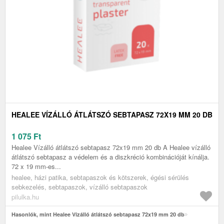
HEALEE VÍZÁLLÓ ÁTLÁTSZÓ SEBTAPASZ 72X19 MM 20 DB
1 075
Ft
Healee Vízálló átlátszó sebtapasz 72x19 mm 20 db A Healee vízálló
átlátszó sebtapasz a védelem és a diszkréció kombinációját kínálja.
72 x 19 mm-es...
healee, házi patika, sebtapaszok és kötszerek, égési sérülés
sebkezelés, sebtapaszok, vízálló sebtapaszok
pilulka.hu
Hasonlók, mint Healee Vízálló átlátszó sebtapasz 72x19 mm 20 db