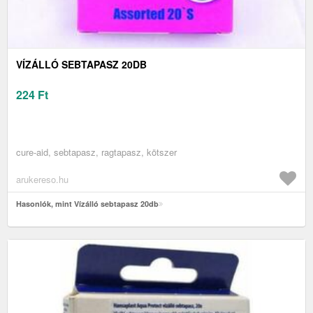
VÍZÁLLÓ SEBTAPASZ 20DB
224
Ft
cure-aid, sebtapasz, ragtapasz, kötszer
arukereso.hu
Hasonlók, mint Vízálló sebtapasz 20db