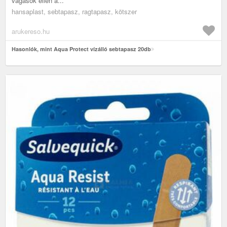
vágások ellen a...
hansaplast, sebtapasz, ragtapasz, kötszer
arukereso.hu
Hasonlók, mint Aqua Protect vízálló sebtapasz 20db