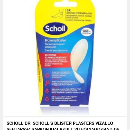
SCHOLL DR. SCHOLL'S BLISTER PLASTERS VÍZÁLLÓ
SEBTAPASZ SARKON KIALAKULT VÍZHÓLYAGOKRA 5 DB