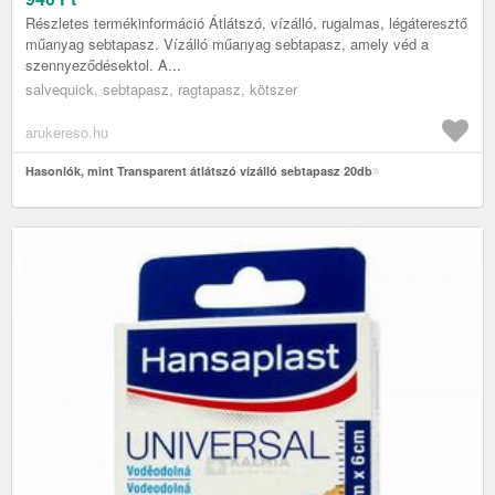
Részletes termékinformáció Átlátszó, vízálló, rugalmas, légáteresztő
műanyag sebtapasz. Vízálló műanyag sebtapasz, amely véd a
szennyeződésektol. A...
salvequick, sebtapasz, ragtapasz, kötszer
arukereso.hu
Hasonlók, mint Transparent átlátszó vízálló sebtapasz 20db