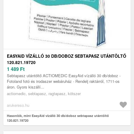
EASYAID VÍZÁLLÓ 30 DB/DOBOZ SEBTAPASZ UTÁNTÖLTŐ
120.821.19720
1 489
Ft
Sebtapasz utántöltő ACTIOMEDIC EasyAid vízálló 30 db/doboz -
Fotoland fotó és irodaszer webáruház - Rendelj raktárról, 1711-os
áron. Gyors kiszállí...
actiomedic, sebtapasz, ragtapasz, kötszer
arukereso.hu
Hasonlók, mint EasyAid vízálló 30 db/doboz sebtapasz utántöltő
120.821.19720