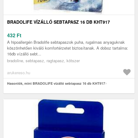
BRADOLIFE VÍZÁLLÓ SEBTAPASZ 16 DB KHT917
432
Ft
A hipoallergén Bradolife sebtapaszok puha, rugalmas anyaguknak
köszönhetően kiváló komfortérzetet biztosítanak. A doboz tartalma:
16db vízálló sebt...
bradoline, sebtapasz, ragtapasz, kötszer
arukereso.hu
Hasonlók, mint BRADOLIFE vízálló sebtapasz 16 db KHT917