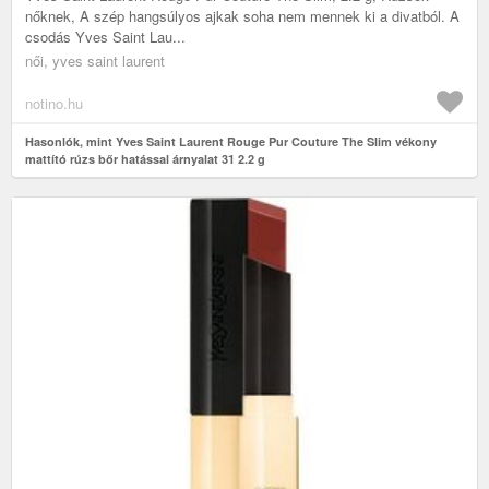
nőknek, A szép hangsúlyos ajkak soha nem mennek ki a divatból. A
csodás Yves Saint Lau...
női, yves saint laurent
notino.hu
Hasonlók, mint Yves Saint Laurent Rouge Pur Couture The Slim vékony
mattító rúzs bőr hatással árnyalat 31 2.2 g