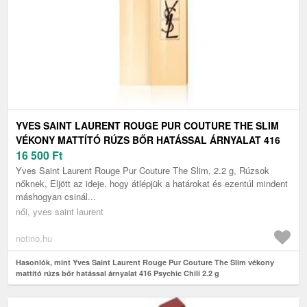
YVES SAINT LAURENT ROUGE PUR COUTURE THE SLIM
VÉKONY MATTÍTÓ RÚZS BŐR HATÁSSAL ÁRNYALAT 416
PSYCHIC CHILI 2.2 G
16 500
Ft
Yves Saint Laurent Rouge Pur Couture The Slim, 2.2 g, Rúzsok
nőknek, Eljött az ideje, hogy átlépjük a határokat és ezentúl mindent
máshogyan csinál...
női, yves saint laurent
notino.hu
Hasonlók, mint Yves Saint Laurent Rouge Pur Couture The Slim vékony
mattító rúzs bőr hatással árnyalat 416 Psychic Chili 2.2 g