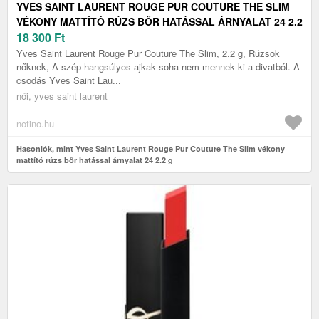
YVES SAINT LAURENT ROUGE PUR COUTURE THE SLIM
VÉKONY MATTÍTÓ RÚZS BŐR HATÁSSAL ÁRNYALAT 24 2.2
G
18 300
Ft
Yves Saint Laurent Rouge Pur Couture The Slim, 2.2 g, Rúzsok
nőknek, A szép hangsúlyos ajkak soha nem mennek ki a divatból. A
csodás Yves Saint Lau...
női, yves saint laurent
notino.hu
Hasonlók, mint Yves Saint Laurent Rouge Pur Couture The Slim vékony
mattító rúzs bőr hatással árnyalat 24 2.2 g