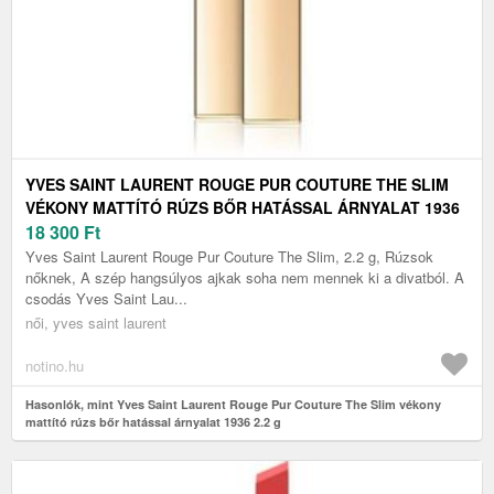
YVES SAINT LAURENT ROUGE PUR COUTURE THE SLIM
VÉKONY MATTÍTÓ RÚZS BŐR HATÁSSAL ÁRNYALAT 1936
2.2 G
18 300
Ft
Yves Saint Laurent Rouge Pur Couture The Slim, 2.2 g, Rúzsok
nőknek, A szép hangsúlyos ajkak soha nem mennek ki a divatból. A
csodás Yves Saint Lau...
női, yves saint laurent
notino.hu
Hasonlók, mint Yves Saint Laurent Rouge Pur Couture The Slim vékony
mattító rúzs bőr hatással árnyalat 1936 2.2 g