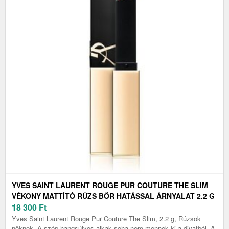
YVES SAINT LAURENT ROUGE PUR COUTURE THE SLIM
VÉKONY MATTÍTÓ RÚZS BŐR HATÁSSAL ÁRNYALAT 2.2 G
18 300
Ft
Yves Saint Laurent Rouge Pur Couture The Slim, 2.2 g, Rúzsok
nőknek, A szép hangsúlyos ajkak soha nem mennek ki a divatból. A