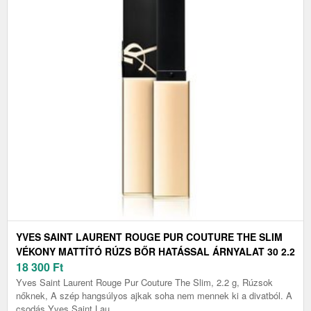
YVES SAINT LAURENT ROUGE PUR COUTURE THE SLIM
VÉKONY MATTÍTÓ RÚZS BŐR HATÁSSAL ÁRNYALAT 30 2.2
G
18 300
Ft
Yves Saint Laurent Rouge Pur Couture The Slim, 2.2 g, Rúzsok
nőknek, A szép hangsúlyos ajkak soha nem mennek ki a divatból. A
csodás Yves Saint Lau...