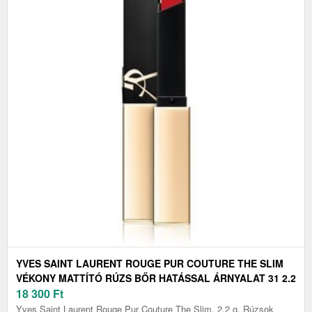
YVES SAINT LAURENT ROUGE PUR COUTURE THE SLIM
VÉKONY MATTÍTÓ RÚZS BŐR HATÁSSAL ÁRNYALAT 31 2.2
G
18 300
Ft
Yves Saint Laurent Rouge Pur Couture The Slim, 2.2 g, Rúzsok