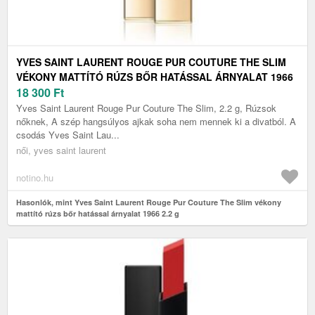
YVES SAINT LAURENT ROUGE PUR COUTURE THE SLIM
VÉKONY MATTÍTÓ RÚZS BŐR HATÁSSAL ÁRNYALAT 1966
2.2 G
18 300
Ft
Yves Saint Laurent Rouge Pur Couture The Slim, 2.2 g, Rúzsok
nőknek, A szép hangsúlyos ajkak soha nem mennek ki a divatból. A
csodás Yves Saint Lau...
női, yves saint laurent
notino.hu
Hasonlók, mint Yves Saint Laurent Rouge Pur Couture The Slim vékony
mattító rúzs bőr hatással árnyalat 1966 2.2 g