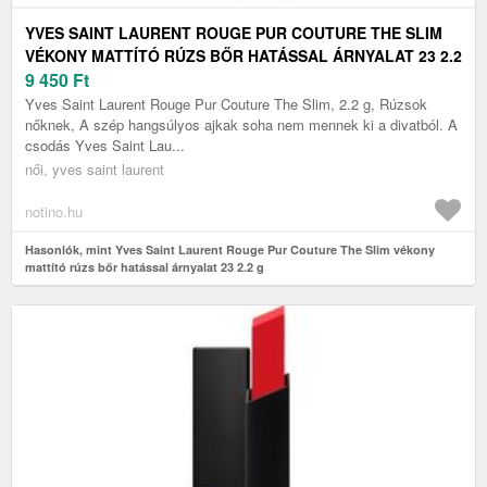
YVES SAINT LAURENT ROUGE PUR COUTURE THE SLIM
VÉKONY MATTÍTÓ RÚZS BŐR HATÁSSAL ÁRNYALAT 23 2.2
G
9 450
Ft
Yves Saint Laurent Rouge Pur Couture The Slim, 2.2 g, Rúzsok
nőknek, A szép hangsúlyos ajkak soha nem mennek ki a divatból. A
csodás Yves Saint Lau...
női, yves saint laurent
notino.hu
Hasonlók, mint Yves Saint Laurent Rouge Pur Couture The Slim vékony
mattító rúzs bőr hatással árnyalat 23 2.2 g