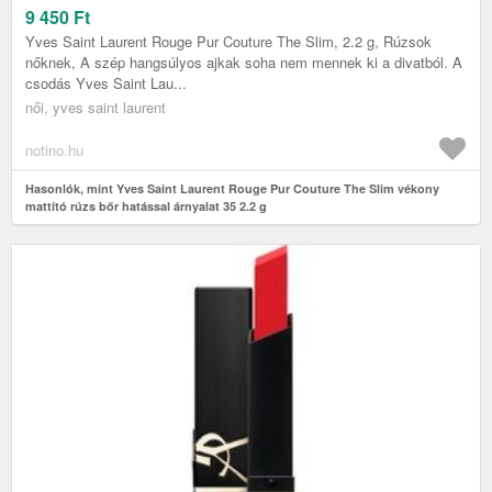
G
9 450
Ft
Yves Saint Laurent Rouge Pur Couture The Slim, 2.2 g, Rúzsok
nőknek, A szép hangsúlyos ajkak soha nem mennek ki a divatból. A
csodás Yves Saint Lau...
női, yves saint laurent
notino.hu
Hasonlók, mint Yves Saint Laurent Rouge Pur Couture The Slim vékony
mattító rúzs bőr hatással árnyalat 35 2.2 g