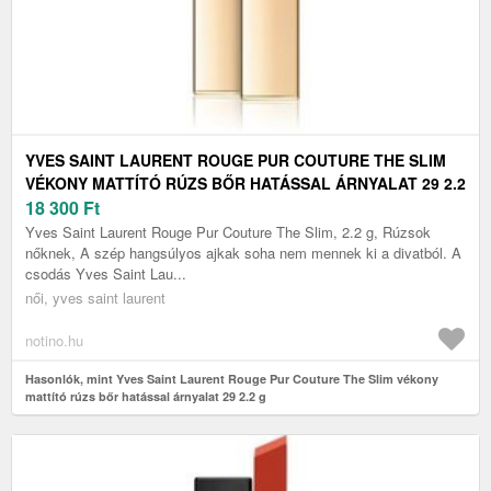
YVES SAINT LAURENT ROUGE PUR COUTURE THE SLIM
VÉKONY MATTÍTÓ RÚZS BŐR HATÁSSAL ÁRNYALAT 29 2.2
G
18 300
Ft
Yves Saint Laurent Rouge Pur Couture The Slim, 2.2 g, Rúzsok
nőknek, A szép hangsúlyos ajkak soha nem mennek ki a divatból. A
csodás Yves Saint Lau...
női, yves saint laurent
notino.hu
Hasonlók, mint Yves Saint Laurent Rouge Pur Couture The Slim vékony
mattító rúzs bőr hatással árnyalat 29 2.2 g