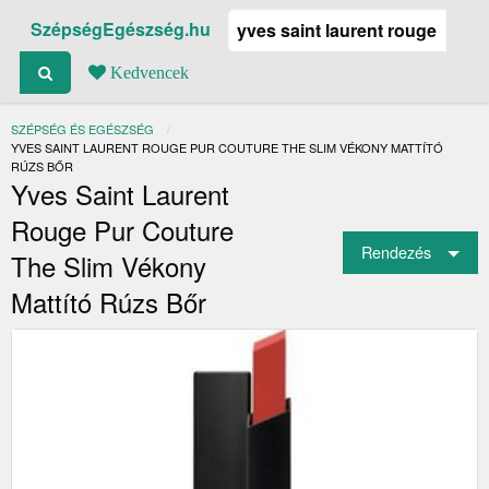
SzépségEgészség.hu
Kedvencek
SZÉPSÉG ÉS EGÉSZSÉG
JELENLEGI:
YVES SAINT LAURENT ROUGE PUR COUTURE THE SLIM VÉKONY MATTÍTÓ
RÚZS BŐR
Yves Saint Laurent
Rouge Pur Couture
Rendezés
The Slim Vékony
Mattító Rúzs Bőr