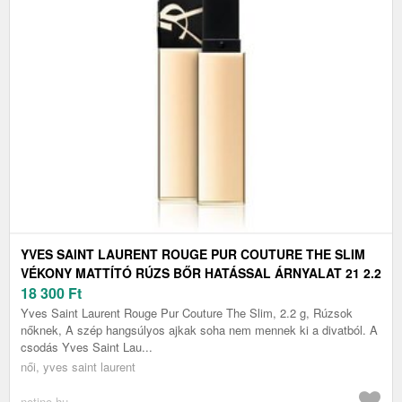
YVES SAINT LAURENT ROUGE PUR COUTURE THE SLIM
VÉKONY MATTÍTÓ RÚZS BŐR HATÁSSAL ÁRNYALAT 21 2.2
G
18 300
Ft
Yves Saint Laurent Rouge Pur Couture The Slim, 2.2 g, Rúzsok
nőknek, A szép hangsúlyos ajkak soha nem mennek ki a divatból. A
csodás Yves Saint Lau...
női, yves saint laurent
notino.hu