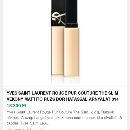
YVES SAINT LAURENT ROUGE PUR COUTURE THE SLIM
VÉKONY MATTÍTÓ RÚZS BŐR HATÁSSAL ÁRNYALAT 314
2.2 G
18 300
Ft
Yves Saint Laurent Rouge Pur Couture The Slim, 2.2 g, Rúzsok
nőknek, A szép hangsúlyos ajkak soha nem mennek ki a divatból. A
csodás Yves Saint Lau...
női, yves saint laurent