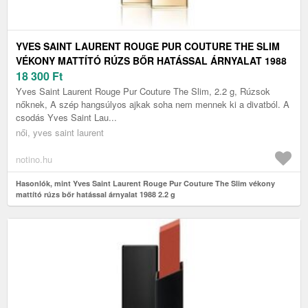
YVES SAINT LAURENT ROUGE PUR COUTURE THE SLIM
VÉKONY MATTÍTÓ RÚZS BŐR HATÁSSAL ÁRNYALAT 1988
2.2 G
18 300
Ft
Yves Saint Laurent Rouge Pur Couture The Slim, 2.2 g, Rúzsok
nőknek, A szép hangsúlyos ajkak soha nem mennek ki a divatból. A
csodás Yves Saint Lau...
női, yves saint laurent
notino.hu
Hasonlók, mint Yves Saint Laurent Rouge Pur Couture The Slim vékony
mattító rúzs bőr hatással árnyalat 1988 2.2 g