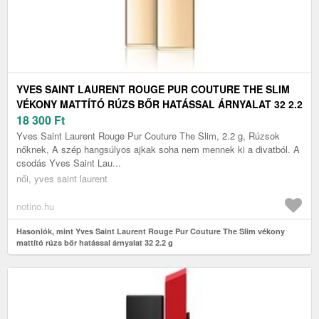
YVES SAINT LAURENT ROUGE PUR COUTURE THE SLIM
VÉKONY MATTÍTÓ RÚZS BŐR HATÁSSAL ÁRNYALAT 32 2.2
G
18 300
Ft
Yves Saint Laurent Rouge Pur Couture The Slim, 2.2 g, Rúzsok
nőknek, A szép hangsúlyos ajkak soha nem mennek ki a divatból. A
csodás Yves Saint Lau...
női, yves saint laurent
notino.hu
Hasonlók, mint Yves Saint Laurent Rouge Pur Couture The Slim vékony
mattító rúzs bőr hatással árnyalat 32 2.2 g