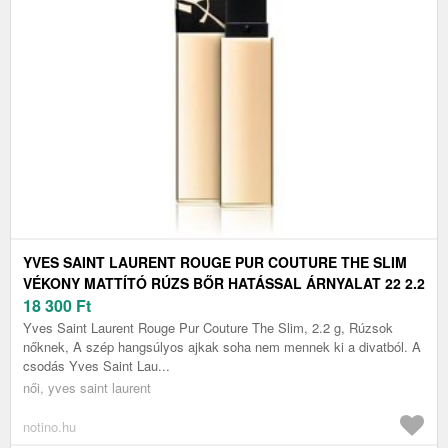
YVES SAINT LAURENT ROUGE PUR COUTURE THE SLIM
VÉKONY MATTÍTÓ RÚZS BŐR HATÁSSAL ÁRNYALAT 22 2.2
G
18 300
Ft
Yves Saint Laurent Rouge Pur Couture The Slim, 2.2 g, Rúzsok
nőknek, A szép hangsúlyos ajkak soha nem mennek ki a divatból. A
csodás Yves Saint Lau...
női, yves saint laurent
notino.hu