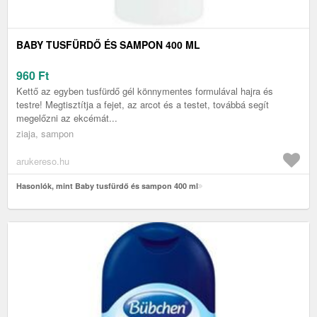
BABY TUSFÜRDŐ ÉS SAMPON 400 ML
960
Ft
Kettő az egyben tusfürdő gél könnymentes formulával hajra és
testre! Megtisztítja a fejet, az arcot és a testet, továbbá segít
megelőzni az ekcémát...
ziaja, sampon
arukereso.hu
Hasonlók, mint Baby tusfürdő és sampon 400 ml