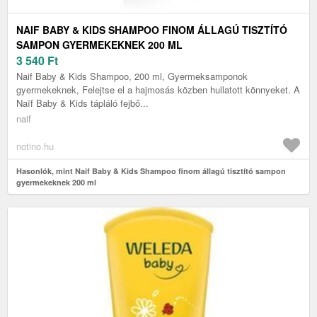
NAIF BABY & KIDS SHAMPOO FINOM ÁLLAGÚ TISZTÍTÓ
SAMPON GYERMEKEKNEK 200 ML
3 540
Ft
Naif Baby & Kids Shampoo, 200 ml, Gyermeksamponok
gyermekeknek, Felejtse el a hajmosás közben hullatott könnyeket. A
Naïf Baby & Kids tápláló fejbő...
naif
notino.hu
Hasonlók, mint Naif Baby & Kids Shampoo finom állagú tisztító sampon
gyermekeknek 200 ml