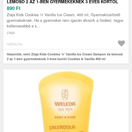
LEMOSÓ 2 AZ 1-BEN GYERMEKEKNEK 3 ÉVES KORTÓL
COOKIES & VANILLA 400 ML
890
Ft
Ziaja Kids Cookies 'n' Vanilla Ice Cream, 400 ml, Gyermektusfürdő
gyermekeknek, Ha a gyermekei nem igazán élvezik a fürdést, tegye
kellemesebbé a s...
ziaja
notino.hu
Hasonlók, mint Ziaja Kids Cookies 'n' Vanilla Ice Cream Sampon és lemosó
2 az 1-ben gyermekeknek 3 éves kortól Cookies & Vanilla 400 ml