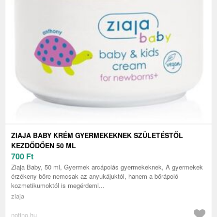
ZIAJA BABY KRÉM GYERMEKEKNEK SZÜLETÉSTŐL
KEZDŐDŐEN 50 ML
700
Ft
Ziaja Baby, 50 ml, Gyermek arcápolás gyermekeknek, A gyermekek
érzékeny bőre nemcsak az anyukájuktól, hanem a bőrápoló
kozmetikumoktól is megérdeml...
ziaja
notino.hu