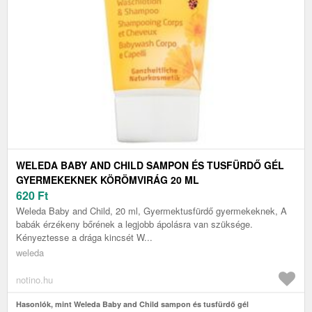
WELEDA BABY AND CHILD SAMPON ÉS TUSFÜRDŐ GÉL
GYERMEKEKNEK KÖRÖMVIRÁG 20 ML
620
Ft
Weleda Baby and Child, 20 ml, Gyermektusfürdő gyermekeknek, A
babák érzékeny bőrének a legjobb ápolásra van szüksége.
Kényeztesse a drága kincsét W...
weleda
notino.hu
Hasonlók, mint Weleda Baby and Child sampon és tusfürdő gél