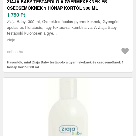
ZIAJA BABY TESTÁPOLÓ A GYERMEKEKNEK ÉS
CSECSEMŐKNEK 1 HÓNAP KORTÓL 300 ML
1 750
Ft
Ziaja Baby, 300 ml, Gyerektestápolás gyermekeknek, Gyengéd
ápolás és hidratáció, lágy textúrával kombinálva. A Ziaja Baby
testápoló különösen a gye...
ziaja
notino.hu
Hasonlók, mint Ziaja Baby testápoló a gyermekeknek és csecsemőknek 1
hónap kortól 300 ml