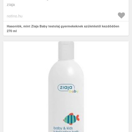
ziaja
notino.hu
Hasonlók, mint Ziaja Baby testolaj gyermekeknek születéstől kezdődően
270 ml