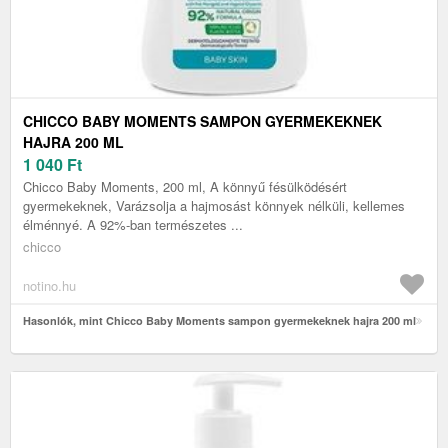
CHICCO BABY MOMENTS SAMPON GYERMEKEKNEK
HAJRA 200 ML
1 040
Ft
Chicco Baby Moments, 200 ml, A könnyű fésülködésért
gyermekeknek, Varázsolja a hajmosást könnyek nélküli, kellemes
élménnyé. A 92%-ban természetes ...
chicco
notino.hu
Hasonlók, mint Chicco Baby Moments sampon gyermekeknek hajra 200 ml