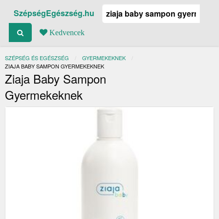
SzépségEgészség.hu
Kedvencek
SZÉPSÉG ÉS EGÉSZSÉG
GYERMEKEKNEK
JELENLEGI:
ZIAJA BABY SAMPON GYERMEKEKNEK
Ziaja Baby Sampon
Gyermekeknek