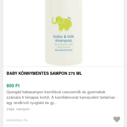
BABY KÖNNYMENTES SAMPON 270 ML
850
Ft
Gyengéd babasampon kamillával csecsemők és gyermekek
számára 6 hónapos kortól. A kamillakivonat kamazulént tartalmaz -
egy rendkívül nyugtató és gy...
ziaja, sampon
arukereso.hu