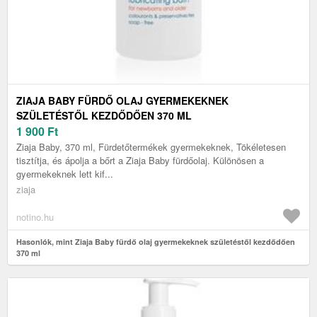
ZIAJA BABY FÜRDŐ OLAJ GYERMEKEKNEK
SZÜLETÉSTŐL KEZDŐDŐEN 370 ML
1 900
Ft
Ziaja Baby, 370 ml, Fürdetőtermékek gyermekeknek, Tökéletesen
tisztítja, és ápolja a bőrt a Ziaja Baby fürdőolaj. Különösen a
gyermekeknek lett kif...
ziaja
notino.hu
Hasonlók, mint Ziaja Baby fürdő olaj gyermekeknek születéstől kezdődően
370 ml