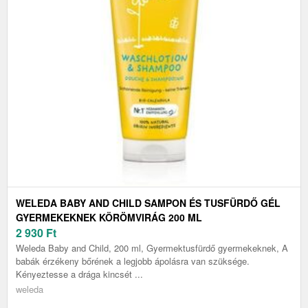
WELEDA BABY AND CHILD SAMPON ÉS TUSFÜRDŐ GÉL
GYERMEKEKNEK KÖRÖMVIRÁG 200 ML
2 930
Ft
Weleda Baby and Child, 200 ml, Gyermektusfürdő gyermekeknek, A
babák érzékeny bőrének a legjobb ápolásra van szüksége.
Kényeztesse a drága kincsét ...
weleda