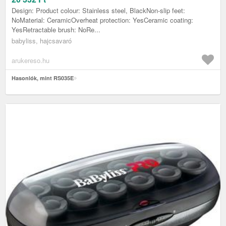
Design: Product colour: Stainless steel, BlackNon-slip feet:
NoMaterial: CeramicOverheat protection: YesCeramic coating:
YesRetractable brush: NoRe...
babyliss, hajcsavaró
arukereso.hu
Hasonlók, mint RS035E