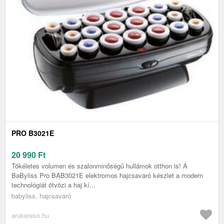
PRO B3021E
20 990
Ft
Tökéletes volumen és szalonminőségű hullámok otthon is! A
BaByliss Pro BAB3021E elektromos hajcsavaró készlet a modern
technológiát ötvözi a haj kí...
babyliss, hajcsavaró
arukereso.hu