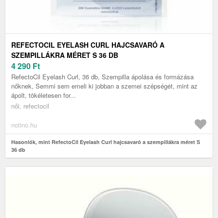
REFECTOCIL EYELASH CURL HAJCSAVARÓ A
SZEMPILLÁKRA MÉRET S 36 DB
4 290
Ft
RefectoCil Eyelash Curl, 36 db, Szempilla ápolása és formázása
nőknek, Semmi sem emeli ki jobban a szemei szépségét, mint az
ápolt, tökéletesen for...
női, refectocil
notino.hu
Hasonlók, mint RefectoCil Eyelash Curl hajcsavaró a szempillákra méret S
36 db