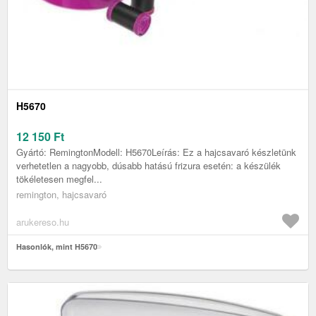
H5670
12 150
Ft
Gyártó: RemingtonModell: H5670Leírás: Ez a hajcsavaró készletünk
verhetetlen a nagyobb, dúsabb hatású frizura esetén: a készülék
tökéletesen megfel...
remington, hajcsavaró
arukereso.hu
Hasonlók, mint H5670