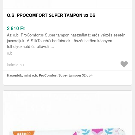
O.B. PROCOMFORT SUPER TAMPON 32 DB
2 810
Ft
Az o.b. ProComfort® Super tampon használatát erős vérzés esetén
javasoljuk. A SilkTouch® borításnak köszönhetően könnyen
felhelyezhető és eltávolít...
o.b.
kalmia.hu
Hasonlók, mint o.b. ProComfort Super tampon 32 db