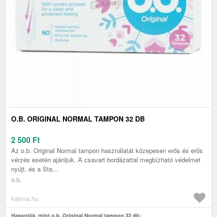
O.B. ORIGINAL NORMAL TAMPON 32 DB
2 500
Ft
Az o.b. Original Normal tampon használatát közepesen erős és erős
vérzés esetén ajánljuk. A csavart bordázattal megbízható védelmet
nyújt, és a Sta...
o.b.
kalmia.hu
Hasonlók, mint o.b. Original Normal tampon 32 db