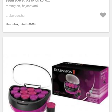
segítségével. Az ionos kond...
remington, hajcsavaró
arukereso.hu
Hasonlók, mint H5600