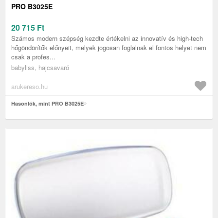
PRO B3025E
20 715
Ft
Számos modern szépség kezdte értékelni az innovatív és high-tech
hőgöndörítők előnyeit, melyek jogosan foglalnak el fontos helyet nem
csak a profes...
babyliss, hajcsavaró
arukereso.hu
Hasonlók, mint PRO B3025E