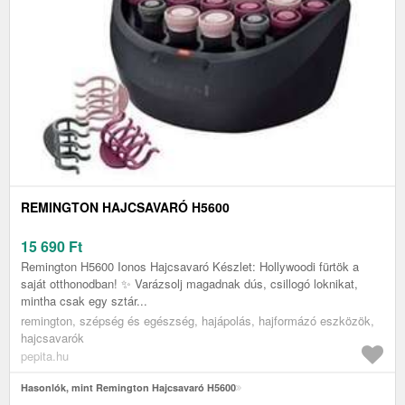
REMINGTON HAJCSAVARÓ H5600
15 690
Ft
Remington H5600 Ionos Hajcsavaró Készlet: Hollywoodi fürtök a
saját otthonodban! ✨ Varázsolj magadnak dús, csillogó loknikat,
mintha csak egy sztár...
remington, szépség és egészség, hajápolás, hajformázó eszközök,
hajcsavarók
pepita.hu
Hasonlók, mint Remington Hajcsavaró H5600