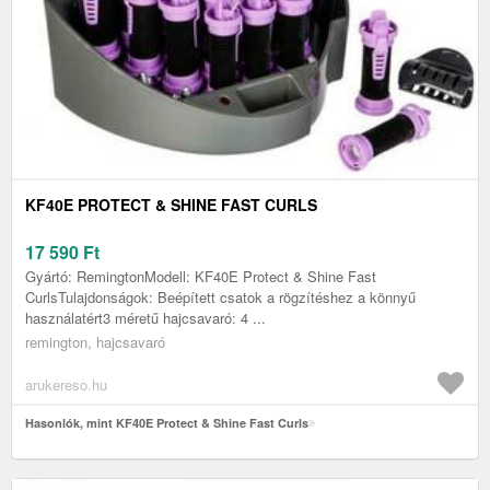
KF40E PROTECT & SHINE FAST CURLS
17 590
Ft
Gyártó: RemingtonModell: KF40E Protect & Shine Fast
CurlsTulajdonságok: Beépített csatok a rögzítéshez a könnyű
használatért3 méretű hajcsavaró: 4 ...
remington, hajcsavaró
arukereso.hu
Hasonlók, mint KF40E Protect & Shine Fast Curls