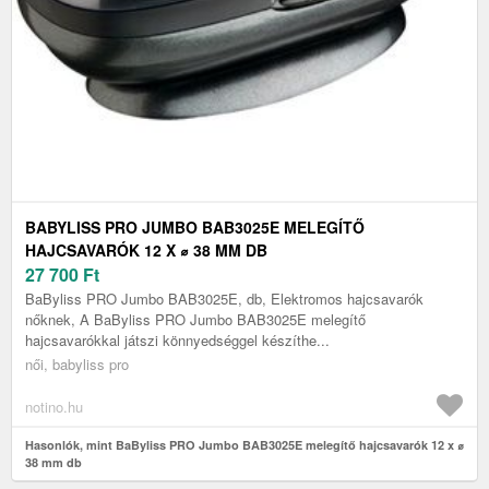
BABYLISS PRO JUMBO BAB3025E MELEGÍTŐ
HAJCSAVARÓK 12 X ⌀ 38 MM DB
27 700
Ft
BaByliss PRO Jumbo BAB3025E, db, Elektromos hajcsavarók
nőknek, A BaByliss PRO Jumbo BAB3025E melegítő
hajcsavarókkal játszi könnyedséggel készíthe...
női, babyliss pro
notino.hu
Hasonlók, mint BaByliss PRO Jumbo BAB3025E melegítő hajcsavarók 12 x ⌀
38 mm db