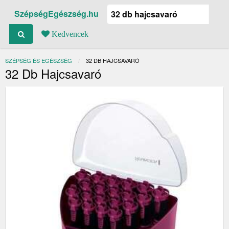
SzépségEgészség.hu
Kedvencek
SZÉPSÉG ÉS EGÉSZSÉG
JELENLEGI:
32 DB HAJCSAVARÓ
32 Db Hajcsavaró