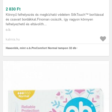
2 830
Ft
Könnyű felhelyezés és megbízható védelem SilkTouch™ borítással
és csavart bordákkal.Finoman csúszik, így nagyon könnyen
felhelyezhető és eltávolíth...
o.b.
kalmia.hu
Hasonlók, mint o.b.ProComfort Normal tampon 32 db