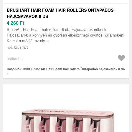
BRUSHART HAIR FOAM HAIR ROLLERS ÖNTAPADÓS
HAJCSAVARÓK 8 DB
4 260
Ft
BrushArt Hair Foam hair rollers, 8 db, Hajcsavarók nőknek,
Hajcsavarók a könnyen és gyorsan elkészíthető divatos hullámokért
Keresi a módját az oly...
női, brushart
notino.hu
Hasonlók, mint BrushArt Hair Foam hair rollers Öntapadós hajcsavarók 8 db