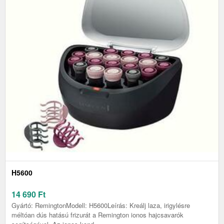
H5600
14 690
Ft
Gyártó: RemingtonModell: H5600Leírás: Kreálj laza, irigylésre
méltóan dús hatású frizurát a Remington ionos hajcsavarók