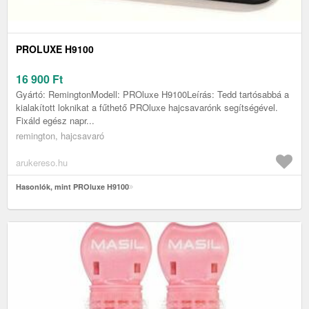
PROLUXE H9100
16 900
Ft
Gyártó: RemingtonModell: PROluxe H9100Leírás: Tedd tartósabbá a
kialakított loknikat a fűthető PROluxe hajcsavarónk segítségével.
Fixáld egész napr...
remington, hajcsavaró
arukereso.hu
Hasonlók, mint PROluxe H9100