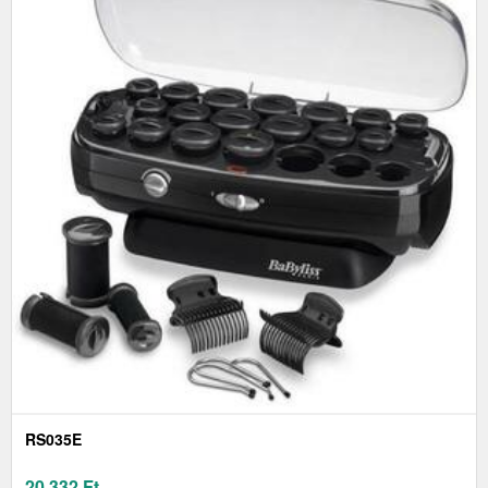
RS035E
20 332
Ft