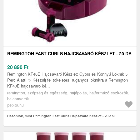
REMINGTON FAST CURLS HAJCSAVARÓ KÉSZLET - 20 DB
20 890
Ft
Remington KF40E Hajcsavaró Készlet: Gyors és Könnyű Loknik 5
Perc Alatt! ✨ Készülj fel tökéletes, ruganyos loknikra a Remington
KF40E hajcsavaró ké...
remington, szépség és egészség, hajápolás, hajformázó eszközök,
hajcsavarók
pepita.hu
Hasonlók, mint Remington Fast Curls Hajcsavaró Készlet - 20 db