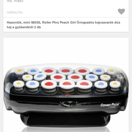
női, masil
notino.hu
Hasonlók, mint MASIL Roller Pins Peach Girl Öntapadós hajcsavarók dús
haj a gyökerektől 2 db