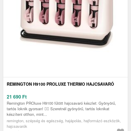
REMINGTON H9100 PROLUXE THERMO HAJCSAVARÓ
21 690
Ft
Remington PROluxe H9100 fűtött hajcsavaró készlet: Gyönyörű,
tartós loknik gyorsan! 💁‍♀️ Szeretnél gyönyörű, tartós loknikat
készíteni otthon, mint...
remington, szépség és egészség, hajápolás, hajformázó eszközök,
hajcsavarók