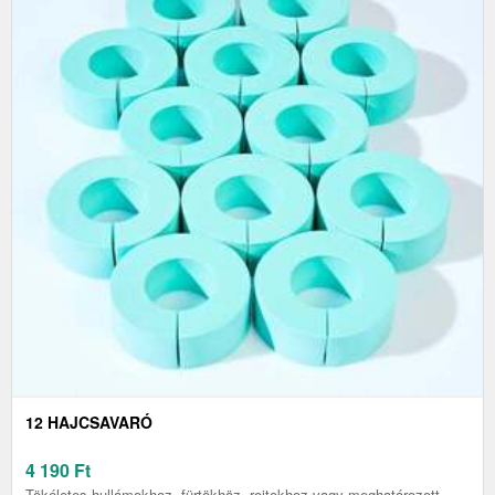
12 HAJCSAVARÓ
4 190
Ft
Tökéletes hullámokhoz, fürtökhöz, rojtokhoz vagy meghatározott