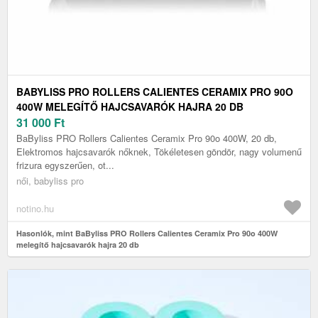
BABYLISS PRO ROLLERS CALIENTES CERAMIX PRO 90O
400W MELEGÍTŐ HAJCSAVARÓK HAJRA 20 DB
31 000
Ft
BaByliss PRO Rollers Calientes Ceramix Pro 90o 400W, 20 db,
Elektromos hajcsavarók nőknek, Tökéletesen göndör, nagy volumenű
frizura egyszerűen, ot...
női, babyliss pro
notino.hu
Hasonlók, mint BaByliss PRO Rollers Calientes Ceramix Pro 90o 400W
melegítő hajcsavarók hajra 20 db