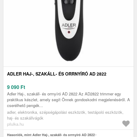
ADLER HAJ-, SZAKÁLL- ÉS ORRNYÍRÓ AD 2822
9 090
Ft
Adler Haj-, szakáll- és orrnyíró AD 2822 Az AD2822 trimmer egy
praktikus készlet, amely segít Önnek gondoskodni megjelenéséről. A
cserélhető pengék...
adler, elektronika, szépségápolási eszközök, testápoló eszközök,
haj- és szakállvágók
pilulka.hu
Hasonlók, mint Adler Haj-, szakáll- és orrnyíró AD 2822