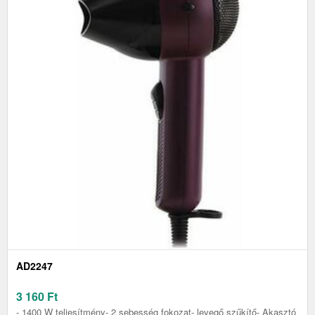
AD2247
3 160
Ft
- 1400 W teljesítmény- 2 sebesség fokozat- levegő szűkítő- Akasztó