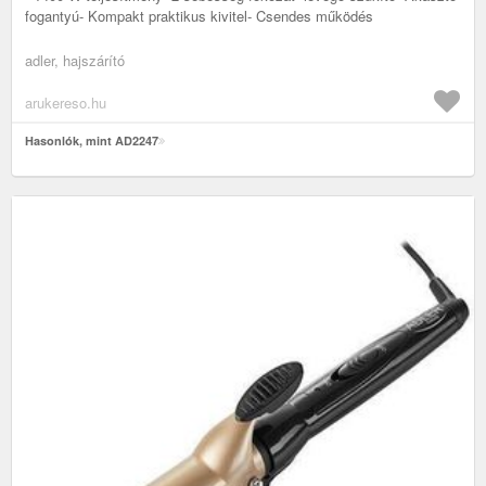
fogantyú- Kompakt praktikus kivitel- Csendes működés
adler, hajszárító
arukereso.hu
Hasonlók, mint AD2247