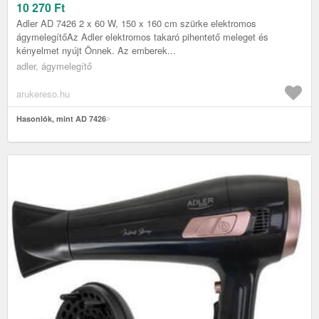
10 270
Ft
Adler AD 7426 2 x 60 W, 150 x 160 cm szürke elektromos
ágymelegítőAz Adler elektromos takaró pihentető meleget és
kényelmet nyújt Önnek. Az emberek...
adler, ágymelegítő
arukereso.hu
Hasonlók, mint AD 7426