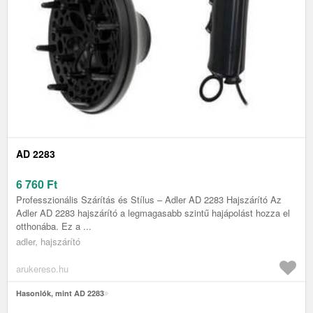
AD 2283
6 760
Ft
Professzionális Szárítás és Stílus – Adler AD 2283 Hajszárító Az
Adler AD 2283 hajszárító a legmagasabb szintű hajápolást hozza el
otthonába. Ez a ...
adler, hajszárító
arukereso.hu
Hasonlók, mint AD 2283