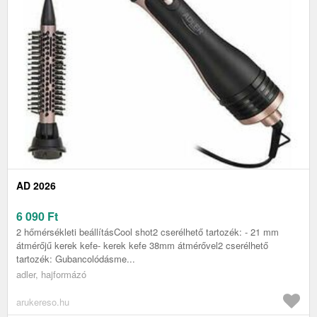
AD 2026
6 090
Ft
2 hőmérsékleti beállításCool shot2 cserélhető tartozék: - 21 mm
átmérőjű kerek kefe- kerek kefe 38mm átmérővel2 cserélhető
tartozék: Gubancolódásme...
adler, hajformázó
arukereso.hu