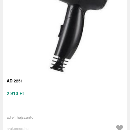
AD 2251
2 913
Ft
adler, hajszárító
arukereso.hu