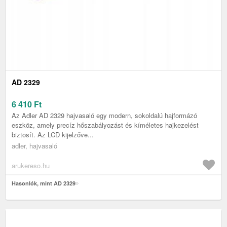
AD 2329
6 410
Ft
Az Adler AD 2329 hajvasaló egy modern, sokoldalú hajformázó
eszköz, amely precíz hőszabályozást és kíméletes hajkezelést
biztosít. Az LCD kijelzőve...
adler, hajvasaló
arukereso.hu
Hasonlók, mint AD 2329