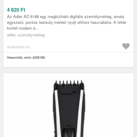
4 820
Ft
Az Adler AD 8188 egy megbízható digitális személymérleg, amely
egyszerű, pontos testsúly‑mérést nyújt otthoni használatra. A fehér
kivitel modern é...
adler, személymérleg
arukereso.hu
Hasonlók, mint AD8188