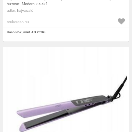
biztosít. Modern kialakí...
adler, hajvasaló
arukereso.hu
Hasonlók, mint AD 2326