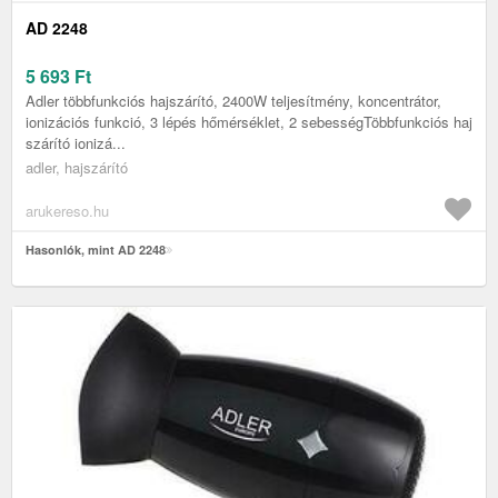
AD 2248
5 693
Ft
Adler többfunkciós hajszárító, 2400W teljesítmény, koncentrátor,
ionizációs funkció, 3 lépés hőmérséklet, 2 sebességTöbbfunkciós haj
szárító ionizá...
adler, hajszárító
arukereso.hu
Hasonlók, mint AD 2248