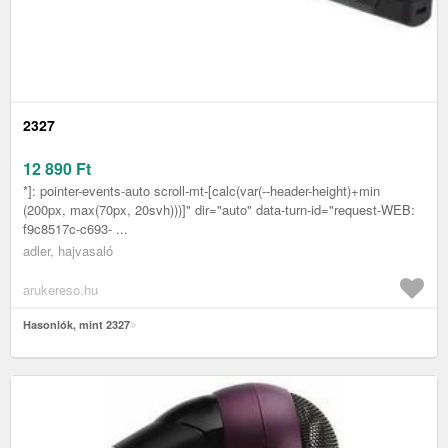
2327
12 890
Ft
*]: pointer-events-auto scroll-mt-[calc(var(--header-height)+min
(200px, max(70px, 20svh)))]" dir="auto" data-turn-id="request-WEB:
f9c8517c-c693- ...
adler, hajvasaló
arukereso.hu
Hasonlók, mint 2327