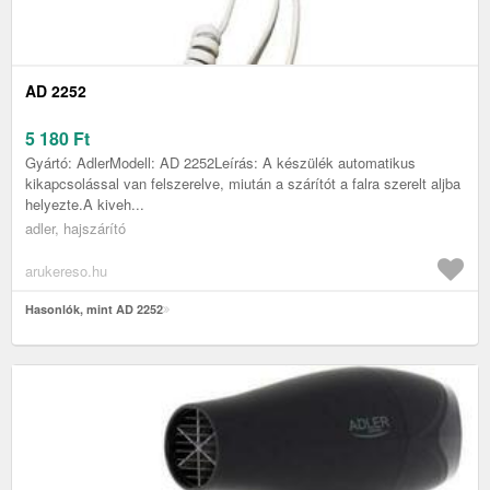
AD 2252
5 180
Ft
Gyártó: AdlerModell: AD 2252Leírás: A készülék automatikus
kikapcsolással van felszerelve, miután a szárítót a falra szerelt aljba
helyezte.A kiveh...
adler, hajszárító
arukereso.hu
Hasonlók, mint AD 2252