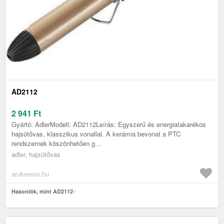
AD2112
2 941
Ft
Gyártó: AdlerModell: AD2112Leírás: Egyszerű és energiatakarékos
hajsütővas, klasszikus vonallal. A kerámia bevonat a PTC
rendszernek köszönhetően g...
adler, hajsütővas
arukereso.hu
Hasonlók, mint AD2112