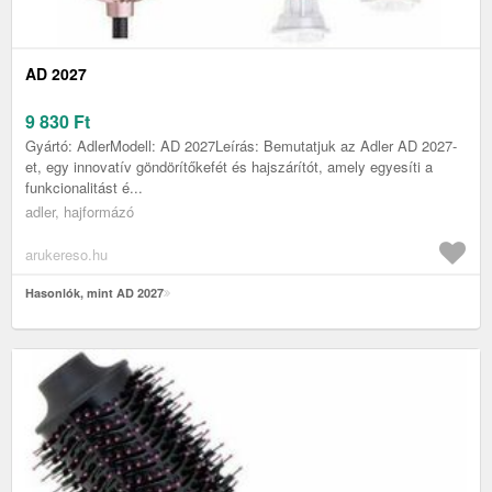
AD 2027
9 830
Ft
Gyártó: AdlerModell: AD 2027Leírás: Bemutatjuk az Adler AD 2027-
et, egy innovatív göndörítőkefét és hajszárítót, amely egyesíti a
funkcionalitást é...
adler, hajformázó
arukereso.hu
Hasonlók, mint AD 2027