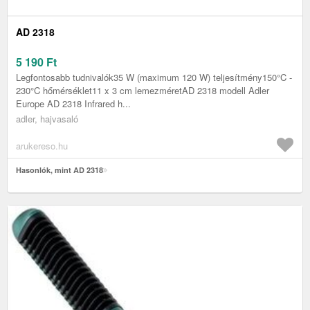
AD 2318
5 190
Ft
Legfontosabb tudnivalók35 W (maximum 120 W) teljesítmény150°C -
230°C hőmérséklet11 x 3 cm lemezméretAD 2318 modell Adler
Europe AD 2318 Infrared h...
adler, hajvasaló
arukereso.hu
Hasonlók, mint AD 2318