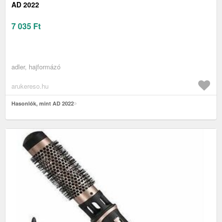
AD 2022
7 035
Ft
adler, hajformázó
arukereso.hu
Hasonlók, mint AD 2022