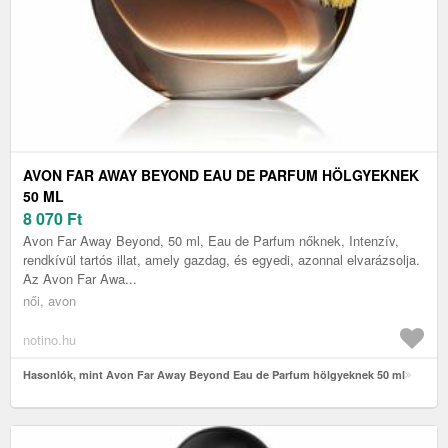
AVON FAR AWAY BEYOND EAU DE PARFUM HÖLGYEKNEK
50 ML
8 070
Ft
Avon Far Away Beyond, 50 ml, Eau de Parfum nőknek, Intenzív,
rendkívül tartós illat, amely gazdag, és egyedi, azonnal elvarázsolja.
Az Avon Far Awa...
női, avon
notino.hu
Hasonlók, mint Avon Far Away Beyond Eau de Parfum hölgyeknek 50 ml