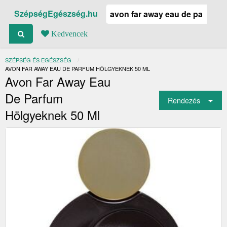
SzépségEgészség.hu
Kedvencek
SZÉPSÉG ÉS EGÉSZSÉG
JELENLEGI:
AVON FAR AWAY EAU DE PARFUM HÖLGYEKNEK 50 ML
Avon Far Away Eau
De Parfum
Rendezés
Hölgyeknek 50 Ml