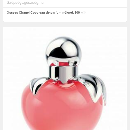
SzépségEgészség.hu
Összes Chanel Coco eau de parfum nőknek 100 ml