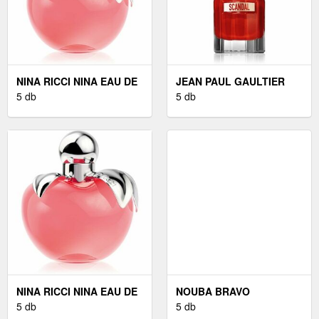
NINA RICCI NINA EAU DE
JEAN PAUL GAULTIER
TOILETTE HÖLGYEKNEK
5 db
SCANDAL EAU DE
5 db
30 ML
PARFUM HÖLGYEKNEK
50 ML
NINA RICCI NINA EAU DE
NOUBA BRAVO
TOILETTE HÖLGYEKNEK
5 db
CONCEALER
5 db