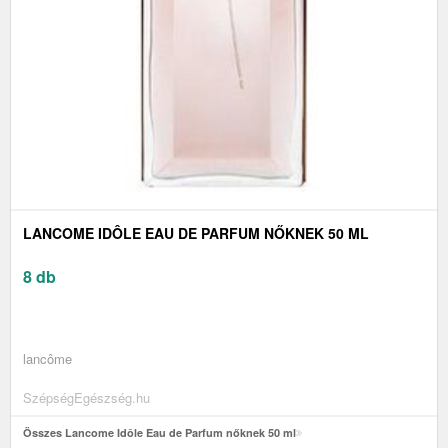
LANCOME IDÔLE EAU DE PARFUM NŐKNEK 50 ML
8 db
lancôme
SzépségEgészség.hu
Összes Lancome Idôle Eau de Parfum nőknek 50 ml