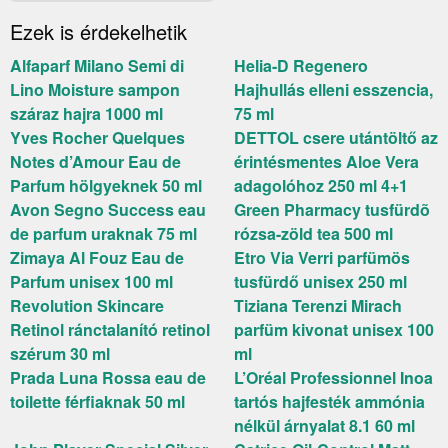
Ezek is érdekelhetik
Alfaparf Milano Semi di
Helia-D Regenero
Lino Moisture sampon
Hajhullás elleni esszencia,
száraz hajra 1000 ml
75 ml
Yves Rocher Quelques
DETTOL csere utántöltő az
Notes d’Amour Eau de
érintésmentes Aloe Vera
Parfum hölgyeknek 50 ml
adagolóhoz 250 ml 4+1
Avon Segno Success eau
Green Pharmacy tusfürdõ
de parfum uraknak 75 ml
rózsa-zöld tea 500 ml
Zimaya Al Fouz Eau de
Etro Via Verri parfümös
Parfum unisex 100 ml
tusfürdő unisex 250 ml
Revolution Skincare
Tiziana Terenzi Mirach
Retinol ránctalanító retinol
parfüm kivonat unisex 100
szérum 30 ml
ml
Prada Luna Rossa eau de
L’Oréal Professionnel Inoa
toilette férfiaknak 50 ml
tartós hajfesték ammónia
nélkül árnyalat 8.1 60 ml