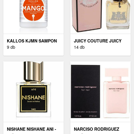
KALLOS KJMN SAMPON
JUICY COUTURE JUICY
A SÉRÜLT HAJRA 1000
9 db
COUTURE JUICY
14 db
ML
COUTURE - EDP 100 ML
NISHANE NISHANE ANI -
NARCISO RODRIGUEZ