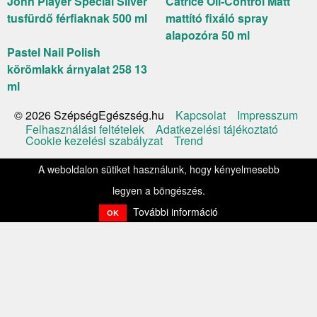
John Player Special Silver
Catrice Oil-Control Matt
tusfürdő férfiaknak 500 ml
mattító fixáló spray
alapozóra 50 ml
Pastel Nail Polish
körömlakk árnyalat 258 13
ml
Kapcsolat
Impresszum
© 2026 SzépségEgészség.hu
Felhasználási feltételek
Adatkezelési tájékoztató
Cookie kezelési szabályzat
Trend
A weboldalon sütiket használunk, hogy kényelmesebb
legyen a böngészés.
További információ
OK