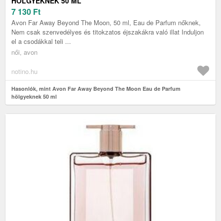
HÖLGYEKNEK 50 ML
7 130
Ft
Avon Far Away Beyond The Moon, 50 ml, Eau de Parfum nőknek,
Nem csak szenvedélyes és titokzatos éjszakákra való illat Induljon
el a csodákkal teli ...
női, avon
notino.hu
Hasonlók, mint Avon Far Away Beyond The Moon Eau de Parfum
hölgyeknek 50 ml