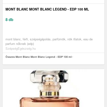
MONT BLANC MONT BLANC LEGEND - EDP 100 ML
8 db
mont blanc, férfi, szépségápolás, parfümök, nök illatok, eau de
parfum nőknek (edp)
SzépségEgészség.hu
Összes Mont Blanc Mont Blanc Legend - EDP 100 ml