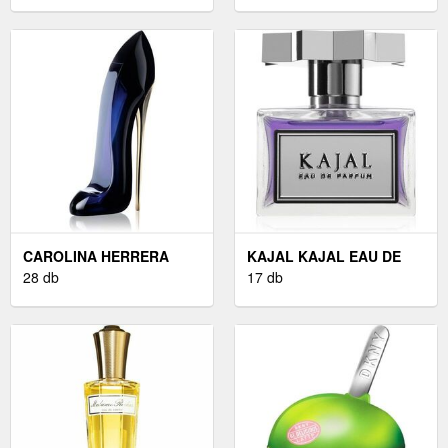
50 ML
KORREKTOR ÁRNYALAT
N. 5 3, 5 ML
CAROLINA HERRERA
KAJAL KAJAL EAU DE
GOOD GIRL EAU DE
28 db
PARFUM UNISEX 100 ML
17 db
PARFUM HÖLGYEKNEK