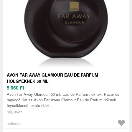
AVON FAR AWAY GLAMOUR EAU DE PARFUM
HÖLGYEKNEK 50 ML
5 660
Ft
Avon Far Away Glamour, 50 ml, Eau de Parfum nőknek, Pazar és
ragyogó illat az Avon Far Away Glamour Eau de Parfum nőknek
ínycsiklandó fekete ribizl...
női, avon
notino.hu