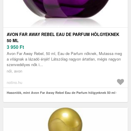
AVON FAR AWAY REBEL EAU DE PARFUM HÖLGYEKNEK
50 ML
3 950
Ft
Avon Far Away Rebel, 50 ml, Eau de Parfum nőknek, Mutassa meg
a világnak a lázadó énjét! Látszólag nagyon ártatlan, mégis nagyon
szenvedélyes nők i...
női, avon
notino.hu
Hasonlók, mint Avon Far Away Rebel Eau de Parfum hölgyeknek 50 ml