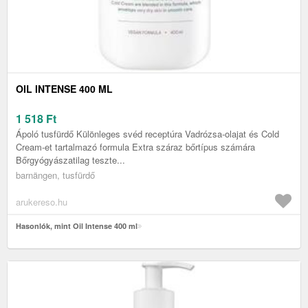
OIL INTENSE 400 ML
1 518
Ft
Ápoló tusfürdő Különleges svéd receptúra Vadrózsa-olajat és Cold
Cream-et tartalmazó formula Extra száraz bőrtípus számára
Bőrgyógyászatilag teszte...
barnängen, tusfürdő
arukereso.hu
Hasonlók, mint Oil Intense 400 ml