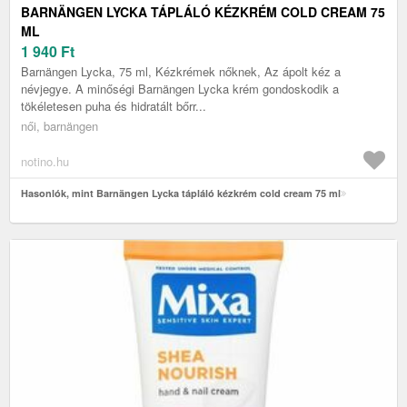
BARNÄNGEN LYCKA TÁPLÁLÓ KÉZKRÉM COLD CREAM 75
ML
1 940
Ft
Barnängen Lycka, 75 ml, Kézkrémek nőknek, Az ápolt kéz a
névjegye. A minőségi Barnängen Lycka krém gondoskodik a
tökéletesen puha és hidratált bőrr...
női, barnängen
notino.hu
Hasonlók, mint Barnängen Lycka tápláló kézkrém cold cream 75 ml