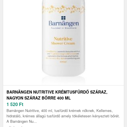
BARNÄNGEN NUTRITIVE KRÉMTUSFÜRDŐ SZÁRAZ,
NAGYON SZÁRAZ BŐRRE 400 ML
1 520
Ft
Barnängen Nutritive, 400 ml, tusfürdő krémek nőknek, Kellemes,
hidratáló, krémes állagú tusfürdő amely tökéletesen kényezteti bőrét.
A Barnängen Nu...