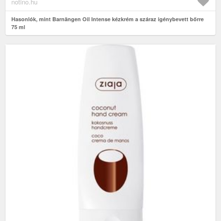
notino.hu
Hasonlók, mint Barnängen Oil Intense kézkrém a száraz igénybevett bőrre
75 ml