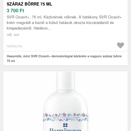
SZÁRAZ BŐRRE 75 ML
3 700
Ft
SVR Cicavit+, 75 ml, Kézkrémek nőknek, A hatékony SVR Cicavit+
krém megvédi a kezét a külső hatások okozta kiszáradástól és
kirepedezéstől. Hatékon...
női, svr
notino.hu
Hasonlók, mint SVR Cicavit+ dermatológiai kézkrém a nagyon száraz bőrre
75 ml