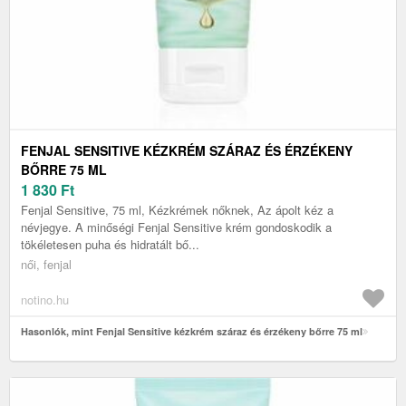
FENJAL SENSITIVE KÉZKRÉM SZÁRAZ ÉS ÉRZÉKENY
BŐRRE 75 ML
1 830
Ft
Fenjal Sensitive, 75 ml, Kézkrémek nőknek, Az ápolt kéz a
névjegye. A minőségi Fenjal Sensitive krém gondoskodik a
tökéletesen puha és hidratált bő...
női, fenjal
notino.hu
Hasonlók, mint Fenjal Sensitive kézkrém száraz és érzékeny bőrre 75 ml