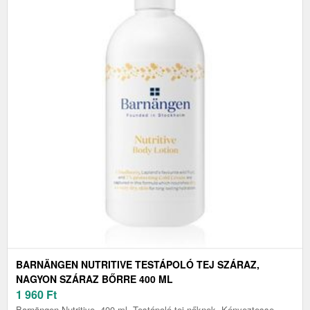
BARNÄNGEN NUTRITIVE TESTÁPOLÓ TEJ SZÁRAZ,
NAGYON SZÁRAZ BŐRRE 400 ML
1 960
Ft
Barnängen Nutritive, 400 ml, Testápoló tej nőknek, Kényeztesse