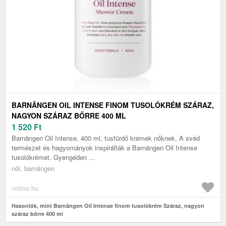
BARNÄNGEN OIL INTENSE FINOM TUSOLÓKRÉM SZÁRAZ,
NAGYON SZÁRAZ BŐRRE 400 ML
1 520
Ft
Barnängen Oil Intense, 400 ml, tusfürdő krémek nőknek, A svéd
természet és hagyományok inspirálták a Barnängen Oil Intense
tusolókrémet. Gyengéden ...
női, barnängen
notino.hu
Hasonlók, mint Barnängen Oil Intense finom tusolókrém Száraz, nagyon
száraz bőrre 400 ml