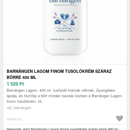
BARNÄNGEN LAGOM FINOM TUSOLÓKRÉM SZÁRAZ
BŐRRE 400 ML
1 520
Ft
Barnängen Lagom, 400 ml, tusfürdő krémek nőknek, Gyengéden
ápolja, és tisztítja a bőrt minden tusolás közben a Barnängen Lagom
finom tusolókrém. Id...
női, barnängen
notino.hu
Hasonlók, mint Barnängen Lagom finom tusolókrém száraz bőrre 400 ml