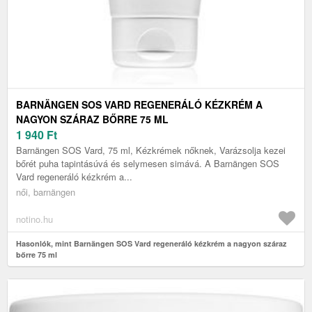
BARNÄNGEN SOS VARD REGENERÁLÓ KÉZKRÉM A
NAGYON SZÁRAZ BŐRRE 75 ML
1 940
Ft
Barnängen SOS Vard, 75 ml, Kézkrémek nőknek, Varázsolja kezei
bőrét puha tapintásúvá és selymesen simává. A Barnängen SOS
Vard regeneráló kézkrém a...
női, barnängen
notino.hu
Hasonlók, mint Barnängen SOS Vard regeneráló kézkrém a nagyon száraz
bőrre 75 ml