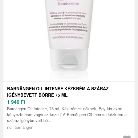
BARNÄNGEN OIL INTENSE KÉZKRÉM A SZÁRAZ
IGÉNYBEVETT BŐRRE 75 ML
1 940
Ft
Barnängen Oil Intense, 75 ml, Kézkrémek nőknek, Egy kis extra
kényeztetésre vágynak kezei? A Barnängen Oil Intense kézkrém a
száraz igénybe vett bő...
női, barnängen