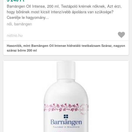
Barnängen Oil Intense, 200 ml, Testápoló krémek nőknek, Azt érzi,
hogy bőrének most kicsit intenzívebb ápolásra van szüksége?
Cserélje le hagyomány...
női, barnängen
notino.hu
Hasonlók, mint Barnängen Oil Intense hidratáló testbalzsam Száraz, nagyon
száraz bőrre 200 ml