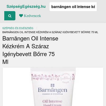
SzépségEgészség.hu
Kedvencek
SZÉPSÉG ÉS EGÉSZSÉG
JELENLEGI:
BARNÄNGEN OIL INTENSE KÉZKRÉM A SZÁRAZ IGÉNYBEVETT BŐRRE 75 ML
Barnängen Oil Intense
Kézkrém A Száraz
Igénybevett Bőrre 75
Ml