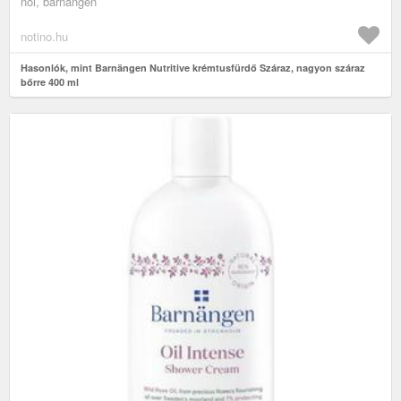
női, barnängen
notino.hu
Hasonlók, mint Barnängen Nutritive krémtusfürdő Száraz, nagyon száraz
bőrre 400 ml