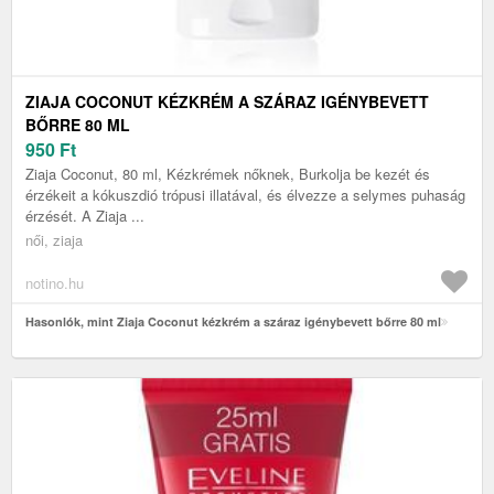
ZIAJA COCONUT KÉZKRÉM A SZÁRAZ IGÉNYBEVETT
BŐRRE 80 ML
950
Ft
Ziaja Coconut, 80 ml, Kézkrémek nőknek, Burkolja be kezét és
érzékeit a kókuszdió trópusi illatával, és élvezze a selymes puhaság
érzését. A Ziaja ...
női, ziaja
notino.hu
Hasonlók, mint Ziaja Coconut kézkrém a száraz igénybevett bőrre 80 ml