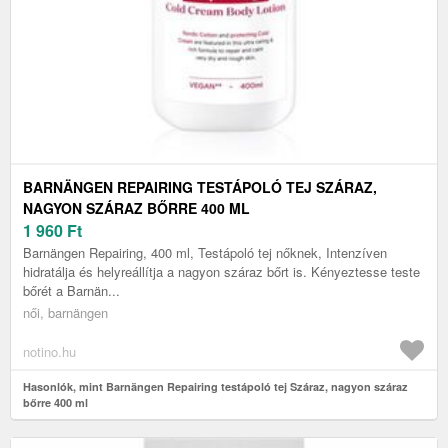
BARNÄNGEN REPAIRING TESTÁPOLÓ TEJ SZÁRAZ,
NAGYON SZÁRAZ BŐRRE 400 ML
1 960
Ft
Barnängen Repairing, 400 ml, Testápoló tej nőknek, Intenzíven
hidratálja és helyreállítja a nagyon száraz bőrt is. Kényeztesse teste
bőrét a Barnän...
női, barnängen
notino.hu
Hasonlók, mint Barnängen Repairing testápoló tej Száraz, nagyon száraz
bőrre 400 ml