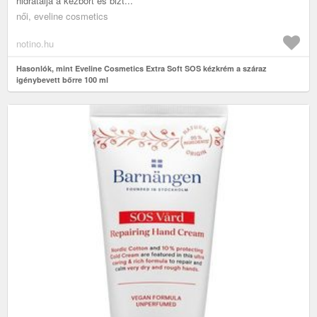
hidratálja a kézbőrt és bizt...
női, eveline cosmetics
notino.hu
Hasonlók, mint Eveline Cosmetics Extra Soft SOS kézkrém a száraz
igénybevett bőrre 100 ml