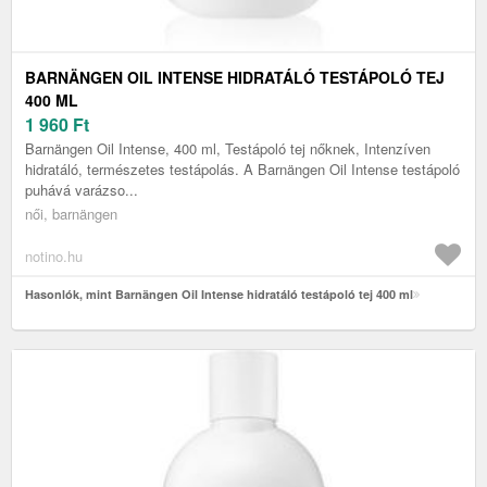
BARNÄNGEN OIL INTENSE HIDRATÁLÓ TESTÁPOLÓ TEJ
400 ML
1 960
Ft
Barnängen Oil Intense, 400 ml, Testápoló tej nőknek, Intenzíven
hidratáló, természetes testápolás. A Barnängen Oil Intense testápoló
puhává varázso...
női, barnängen
notino.hu
Hasonlók, mint Barnängen Oil Intense hidratáló testápoló tej 400 ml