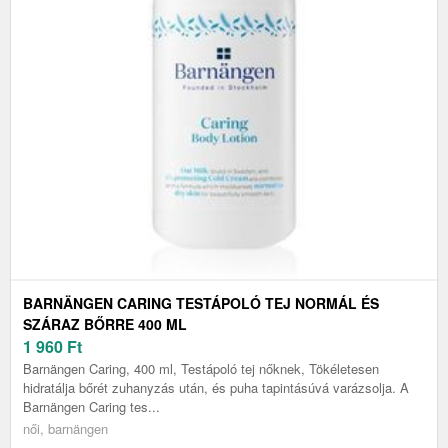
BARNÄNGEN CARING TESTÁPOLÓ TEJ NORMÁL ÉS
SZÁRAZ BŐRRE 400 ML
1 960
Ft
Barnängen Caring, 400 ml, Testápoló tej nőknek, Tökéletesen
hidratálja bőrét zuhanyzás után, és puha tapintásúvá varázsolja. A
Barnängen Caring tes...
női, barnängen