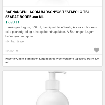
BARNÄNGEN LAGOM BÁRSONYOS TESTÁPOLÓ TEJ
SZÁRAZ BŐRRE 400 ML
1 890
Ft
Barnängen Lagom, 400 ml, Testápoló tej nőknek, A száraz bőr nem
ritka jelenség, főleg a hidegebb hónapokban. A Barnängen Lagom
bársonyos testápoló ...
női, barnängen
notino.hu
Hasonlók, mint Barnängen Lagom bársonyos testápoló tej száraz bőrre 400
ml