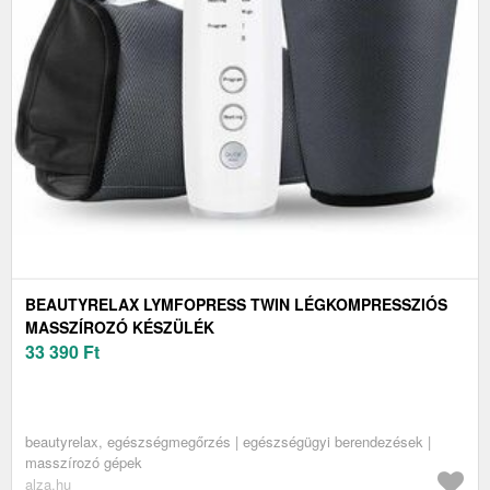
BEAUTYRELAX LYMFOPRESS TWIN LÉGKOMPRESSZIÓS
MASSZÍROZÓ KÉSZÜLÉK
33 390
Ft
beautyrelax, egészségmegőrzés | egészségügyi berendezések |
masszírozó gépek
alza.hu