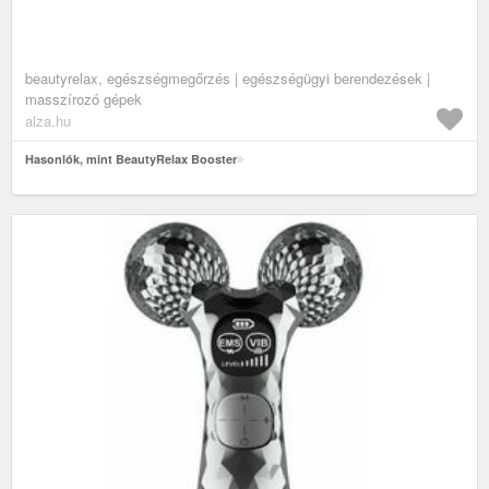
beautyrelax, egészségmegőrzés | egészségügyi berendezések |
masszírozó gépek
alza.hu
Hasonlók, mint BeautyRelax Booster