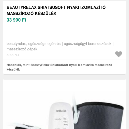
BEAUTYRELAX SHIATSUSOFT NYAKI IZOMLAZÍTÓ
MASSZÍROZÓ KÉSZÜLÉK
33 990
Ft
beautyrelax, egészségmegőrzés | egészségügyi berendezések |
masszírozó gépek
alza.hu
Hasonlók, mint BeautyRelax ShiatsuSoft nyaki izomlazító masszírozó
készülék