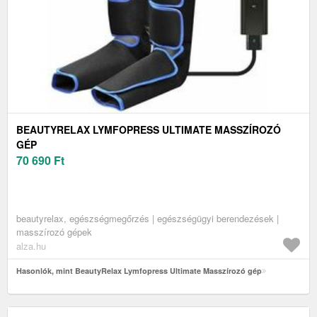
BEAUTYRELAX LYMFOPRESS ULTIMATE MASSZÍROZÓ
GÉP
70 690
Ft
beautyrelax, egészségmegőrzés | egészségügyi berendezések |
masszírozó gépek
alza.hu
Hasonlók, mint BeautyRelax Lymfopress Ultimate Masszírozó gép