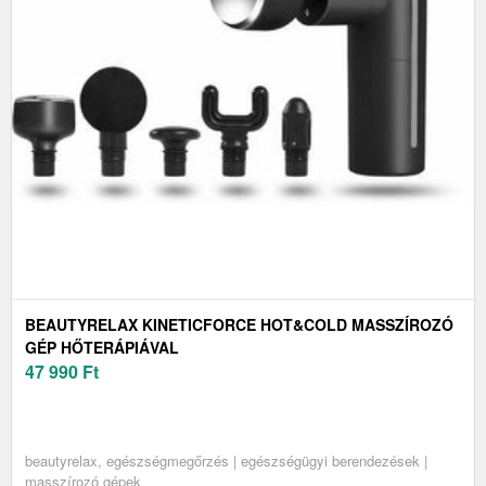
BEAUTYRELAX KINETICFORCE HOT&COLD MASSZÍROZÓ
GÉP HŐTERÁPIÁVAL
47 990
Ft
beautyrelax, egészségmegőrzés | egészségügyi berendezések |
masszírozó gépek