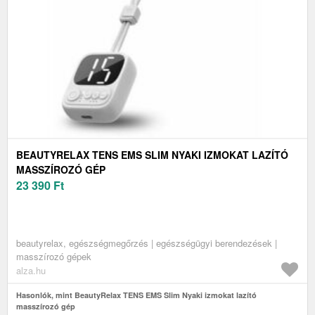
BEAUTYRELAX TENS EMS SLIM NYAKI IZMOKAT LAZÍTÓ
MASSZÍROZÓ GÉP
23 390
Ft
beautyrelax, egészségmegőrzés | egészségügyi berendezések |
masszírozó gépek
alza.hu
Hasonlók, mint BeautyRelax TENS EMS Slim Nyaki izmokat lazító
masszírozó gép