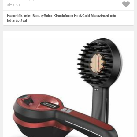
alza.hu
Hasonlók, mint BeautyRelax Kineticforce Hot&Cold Masszírozó gép
hőterápiával