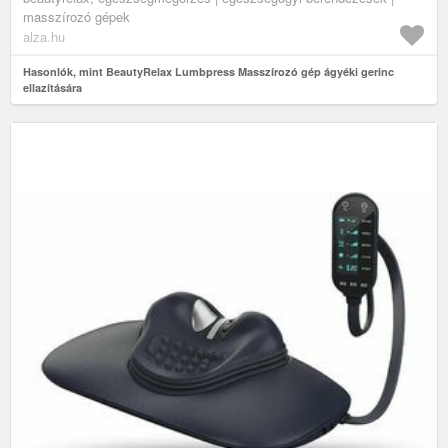
masszírozó gépek
alza.hu
Hasonlók, mint BeautyRelax Lumbpress Masszírozó gép ágyéki gerinc
ellazítására