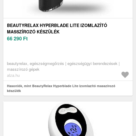
BEAUTYRELAX HYPERBLADE LITE IZOMLAZÍTÓ
MASSZÍROZÓ KÉSZÜLÉK
66 290
Ft
beautyrelax, egészségmegőrzés | egészségügyi berendezések |
masszírozó gépek
alza.hu
Hasonlók, mint BeautyRelax Hyperblade Lite izomlazító masszírozó
készülék