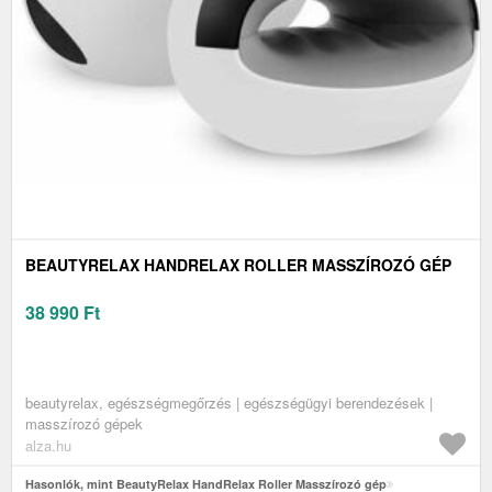
BEAUTYRELAX HANDRELAX ROLLER MASSZÍROZÓ GÉP
38 990
Ft
beautyrelax, egészségmegőrzés | egészségügyi berendezések |
masszírozó gépek
alza.hu
Hasonlók, mint BeautyRelax HandRelax Roller Masszírozó gép