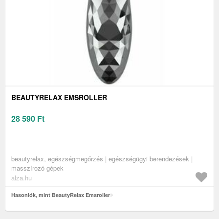
BEAUTYRELAX EMSROLLER
28 590
Ft
beautyrelax, egészségmegőrzés | egészségügyi berendezések |
masszírozó gépek
alza.hu
Hasonlók, mint BeautyRelax Emsroller