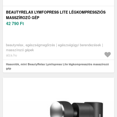
BEAUTYRELAX LYMFOPRESS LITE LÉGKOMPRESSZIÓS
MASSZÍROZÓ GÉP
42 790
Ft
beautyrelax, egészségmegőrzés | egészségügyi berendezések |
masszírozó gépek
alza.hu
Hasonlók, mint BeautyRelax Lymfopress Lite légkompressziós masszírozó
gép