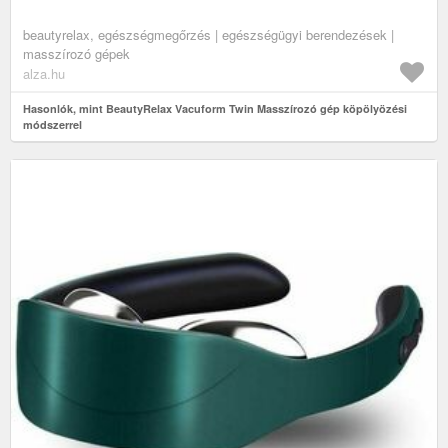
beautyrelax, egészségmegőrzés | egészségügyi berendezések |
masszírozó gépek
alza.hu
Hasonlók, mint BeautyRelax Vacuform Twin Masszírozó gép köpölyözési
módszerrel