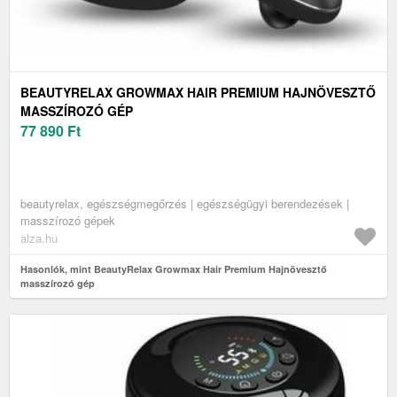
BEAUTYRELAX GROWMAX HAIR PREMIUM HAJNÖVESZTŐ
MASSZÍROZÓ GÉP
77 890
Ft
beautyrelax, egészségmegőrzés | egészségügyi berendezések |
masszírozó gépek
alza.hu
Hasonlók, mint BeautyRelax Growmax Hair Premium Hajnövesztő
masszírozó gép