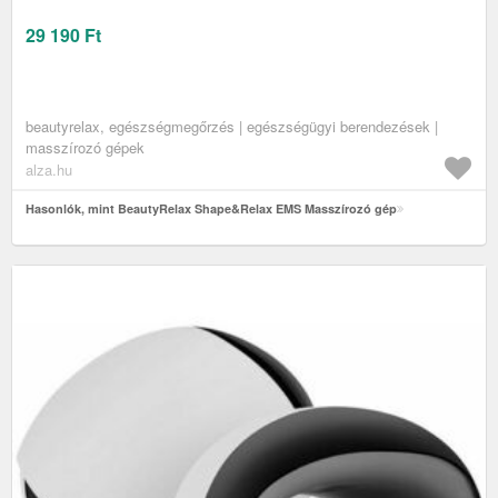
29 190
Ft
beautyrelax, egészségmegőrzés | egészségügyi berendezések |
masszírozó gépek
alza.hu
Hasonlók, mint BeautyRelax Shape&Relax EMS Masszírozó gép