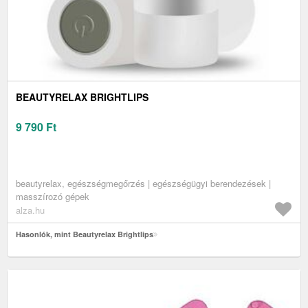
BEAUTYRELAX BRIGHTLIPS
9 790
Ft
beautyrelax, egészségmegőrzés | egészségügyi berendezések |
masszírozó gépek
alza.hu
Hasonlók, mint Beautyrelax Brightlips