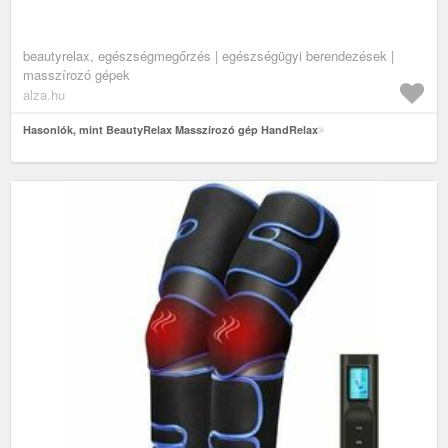
beautyrelax, egészségmegőrzés | egészségügyi berendezések |
masszírozó gépek
alza.hu
Hasonlók, mint BeautyRelax Masszírozó gép HandRelax