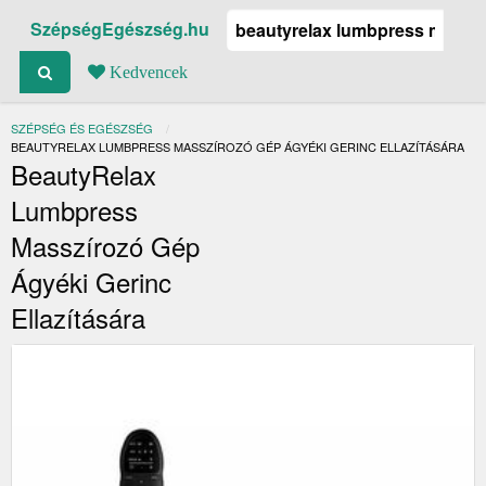
SzépségEgészség.hu
Kedvencek
SZÉPSÉG ÉS EGÉSZSÉG
JELENLEGI:
BEAUTYRELAX LUMBPRESS MASSZÍROZÓ GÉP ÁGYÉKI GERINC ELLAZÍTÁSÁRA
BeautyRelax
Lumbpress
Masszírozó Gép
Ágyéki Gerinc
Ellazítására