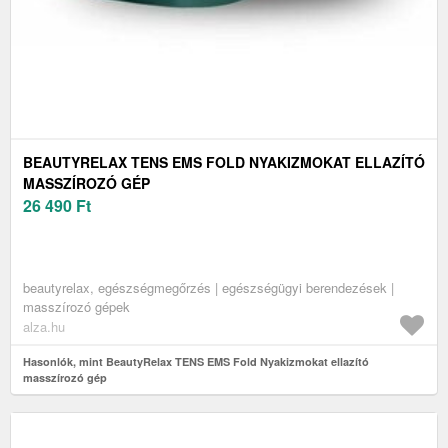
BEAUTYRELAX TENS EMS FOLD NYAKIZMOKAT ELLAZÍTÓ
MASSZÍROZÓ GÉP
26 490
Ft
beautyrelax, egészségmegőrzés | egészségügyi berendezések |
masszírozó gépek
alza.hu
Hasonlók, mint BeautyRelax TENS EMS Fold Nyakizmokat ellazító
masszírozó gép