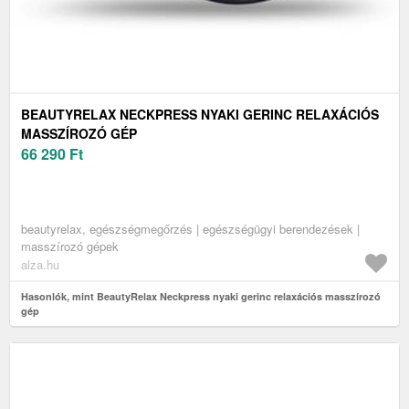
BEAUTYRELAX NECKPRESS NYAKI GERINC RELAXÁCIÓS
MASSZÍROZÓ GÉP
66 290
Ft
beautyrelax, egészségmegőrzés | egészségügyi berendezések |
masszírozó gépek
alza.hu
Hasonlók, mint BeautyRelax Neckpress nyaki gerinc relaxációs masszírozó
gép