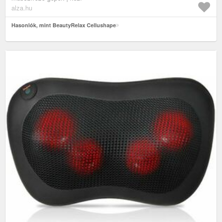
alza.hu
Hasonlók, mint BeautyRelax Cellushape