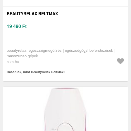
BEAUTYRELAX BELTMAX
19 490
Ft
beautyrelax, egészségmegőrzés | egészségügyi berendezések |
masszírozó gépek
alza.hu
Hasonlók, mint BeautyRelax BeltMax