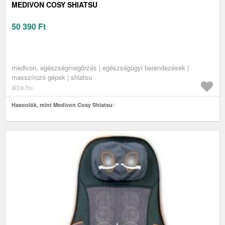
MEDIVON COSY SHIATSU
50 390
Ft
medivon, egészségmegőrzés | egészségügyi berendezések |
masszírozó gépek | shiatsu
alza.hu
Hasonlók, mint Medivon Cosy Shiatsu