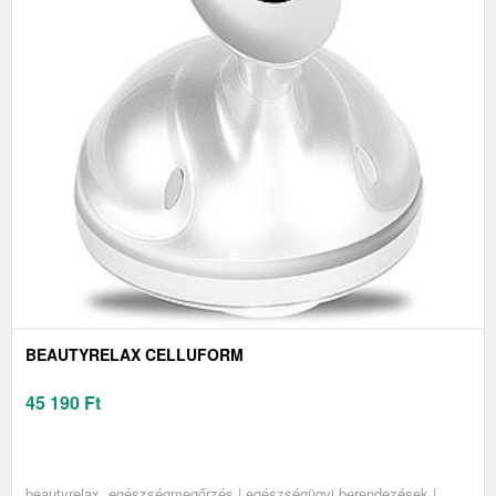
BEAUTYRELAX CELLUFORM
45 190
Ft
beautyrelax, egészségmegőrzés | egészségügyi berendezések |