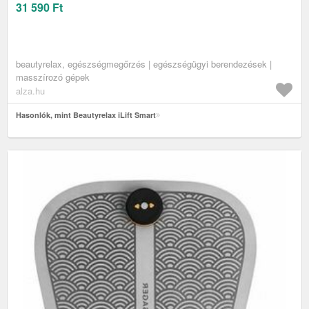
31 590
Ft
beautyrelax, egészségmegőrzés | egészségügyi berendezések |
masszírozó gépek
alza.hu
Hasonlók, mint Beautyrelax iLift Smart