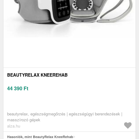
BEAUTYRELAX KNEEREHAB
44 390
Ft
beautyrelax, egészségmegőrzés | egészségügyi berendezések |
masszírozó gépek
alza.hu
Hasonlók, mint BeautyRelax KneeRehab