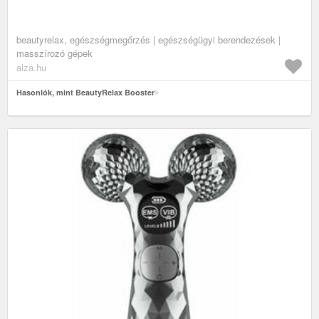
beautyrelax, egészségmegőrzés | egészségügyi berendezések |
masszírozó gépek
alza.hu
Hasonlók, mint BeautyRelax Booster