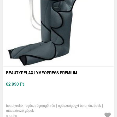
BEAUTYRELAX LYMFOPRESS PREMIUM
62 990
Ft
beautyrelax, egészségmegőrzés | egészségügyi berendezések |
masszírozó gépek
alza.hu