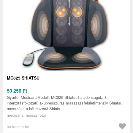
MC825 SHIATSU
50 250
Ft
Gyártó: MedisanaModell: MC825 ShiatsuTulajdonságok: 3
intenzitásfokozatú akupresszúrás masszázsfelületIntenzív Shiatsu
masszázs a hátrészen3 Shiats...
medisana, masszírozó
arukereso.hu