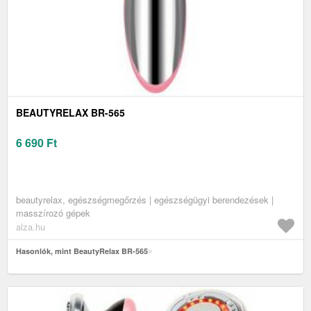
BEAUTYRELAX BR-565
6 690
Ft
beautyrelax, egészségmegőrzés | egészségügyi berendezések |
masszírozó gépek
alza.hu
Hasonlók, mint BeautyRelax BR-565