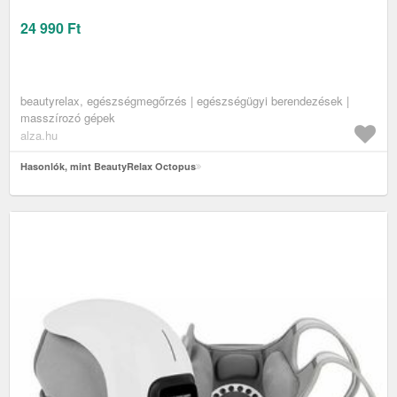
24 990
Ft
beautyrelax, egészségmegőrzés | egészségügyi berendezések |
masszírozó gépek
alza.hu
Hasonlók, mint BeautyRelax Octopus