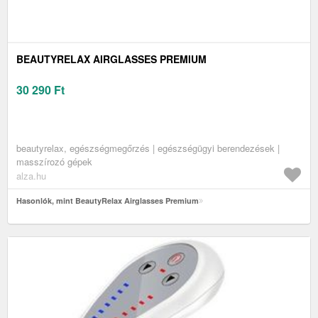
BEAUTYRELAX AIRGLASSES PREMIUM
30 290
Ft
beautyrelax, egészségmegőrzés | egészségügyi berendezések |
masszírozó gépek
alza.hu
Hasonlók, mint BeautyRelax Airglasses Premium