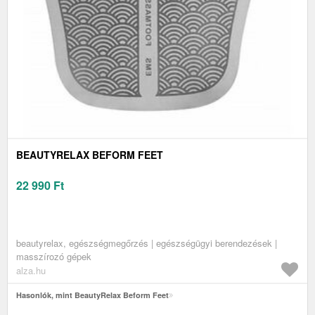
BEAUTYRELAX BEFORM FEET
22 990
Ft
beautyrelax, egészségmegőrzés | egészségügyi berendezések |
masszírozó gépek
alza.hu
Hasonlók, mint BeautyRelax Beform Feet