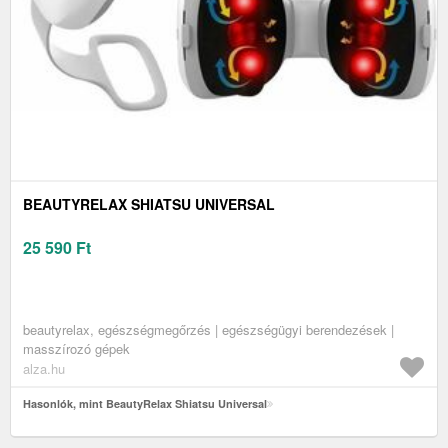
BEAUTYRELAX SHIATSU UNIVERSAL
25 590
Ft
beautyrelax, egészségmegőrzés | egészségügyi berendezések |
masszírozó gépek
alza.hu
Hasonlók, mint BeautyRelax Shiatsu Universal