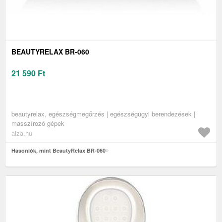
BEAUTYRELAX BR-060
21 590
Ft
beautyrelax, egészségmegőrzés | egészségügyi berendezések |
masszírozó gépek
alza.hu
Hasonlók, mint BeautyRelax BR-060