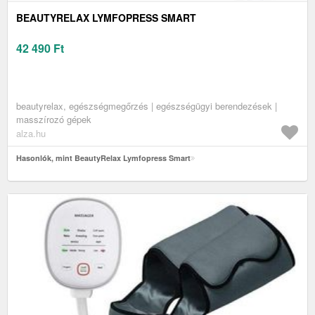
BEAUTYRELAX LYMFOPRESS SMART
42 490
Ft
beautyrelax, egészségmegőrzés | egészségügyi berendezések |
masszírozó gépek
alza.hu
Hasonlók, mint BeautyRelax Lymfopress Smart