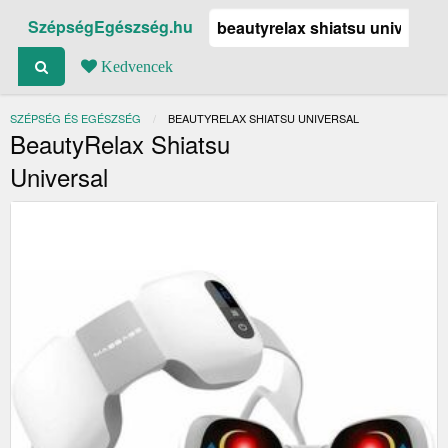
SzépségEgészség.hu
Kedvencek
SZÉPSÉG ÉS EGÉSZSÉG
JELENLEGI:
BEAUTYRELAX SHIATSU UNIVERSAL
BeautyRelax Shiatsu
Universal