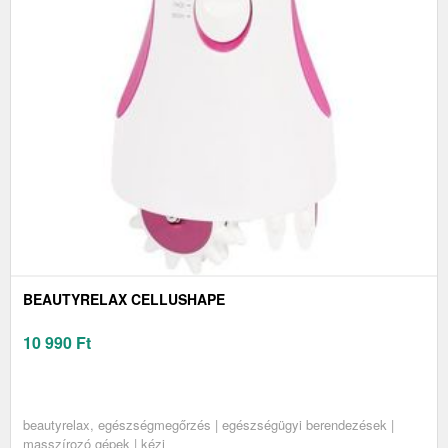
BEAUTYRELAX CELLUSHAPE
10 990
Ft
beautyrelax, egészségmegőrzés | egészségügyi berendezések |
masszírozó gépek | kézi