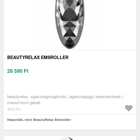
BEAUTYRELAX EMSROLLER
28 590
Ft
beautyrelax, egészségmegőrzés | egészségügyi berendezések |
masszírozó gépek
alza.hu
Hasonlók, mint BeautyRelax Emsroller