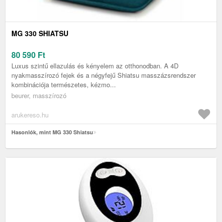
MG 330 SHIATSU
80 590
Ft
Luxus szintű ellazulás és kényelem az otthonodban. A 4D
nyakmasszírozó fejek és a négyfejű Shiatsu masszázsrendszer
kombinációja természetes, kézmo...
beurer, masszírozó
arukereso.hu
Hasonlók, mint MG 330 Shiatsu