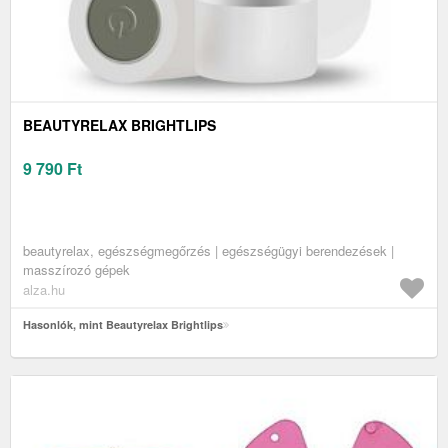
BEAUTYRELAX BRIGHTLIPS
9 790
Ft
beautyrelax, egészségmegőrzés | egészségügyi berendezések |
masszírozó gépek
alza.hu
Hasonlók, mint Beautyrelax Brightlips