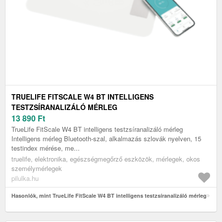
TRUELIFE FITSCALE W4 BT INTELLIGENS
TESTZSÍRANALIZÁLÓ MÉRLEG
13 890
Ft
TrueLife FitScale W4 BT intelligens testzsíranalizáló mérleg
Intelligens mérleg Bluetooth-szal, alkalmazás szlovák nyelven, 15
testindex mérése, me...
truelife, elektronika, egészségmegőrző eszközök, mérlegek, okos
személymérlegek
pilulka.hu
Hasonlók, mint TrueLife FitScale W4 BT intelligens testzsíranalizáló mérleg