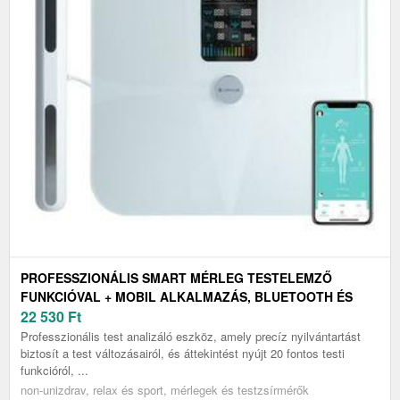
PROFESSZIONÁLIS SMART MÉRLEG TESTELEMZŐ
FUNKCIÓVAL + MOBIL ALKALMAZÁS, BLUETOOTH ÉS
LED KIJELZŐ
22 530
Ft
Professzionális test analizáló eszköz, amely precíz nyilvántartást
biztosít a test változásairól, és áttekintést nyújt 20 fontos testi
funkcióról, ...
non-unizdrav, relax és sport, mérlegek és testzsírmérők