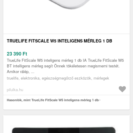
TRUELIFE FITSCALE W5 INTELIGENS MÉRLEG 1 DB
23 390
Ft
TrueLife FitScale W5 inteligens mérleg 1 db IA TrueLife FitScale W5
BT intelligens mérleg segít Önnek tökéletesen megismerni testét.
Amikor rálép, ...
truelife, elektronika, egészségmegőrző eszközök, mérlegek
pilulka.hu
Hasonlók, mint TrueLife FitScale W5 inteligens mérleg 1 db