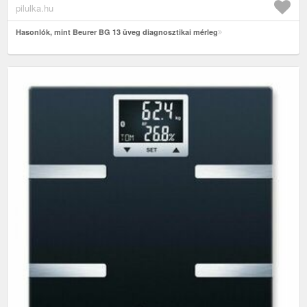
pilulka.hu
Hasonlók, mint Beurer BG 13 üveg diagnosztikai mérleg