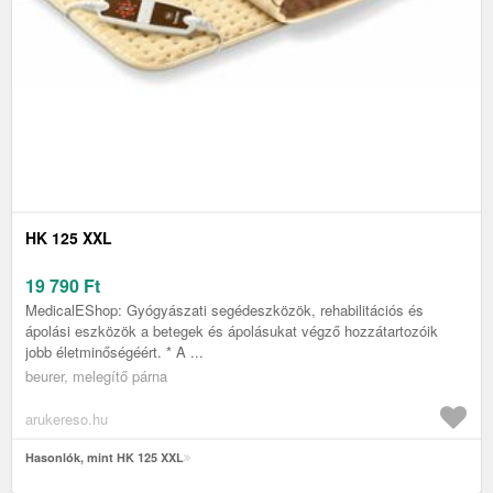
HK 125 XXL
19 790
Ft
MedicalEShop: Gyógyászati segédeszközök, rehabilitációs és
ápolási eszközök a betegek és ápolásukat végző hozzátartozóik
jobb életminőségéért. * A ...
beurer, melegítő párna
arukereso.hu
Hasonlók, mint HK 125 XXL