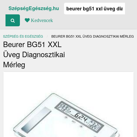
SzépségEgészség.hu
Kedvencek
SZÉPSÉG ÉS EGÉSZSÉG
JELENLEGI:
BEURER BG51 XXL ÜVEG DIAGNOSZTIKAI MÉRLEG
Beurer BG51 XXL
Üveg Diagnosztikai
Mérleg