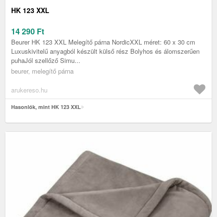
HK 123 XXL
14 290
Ft
Beurer HK 123 XXL Melegítő párna NordicXXL méret: 60 x 30 cm
Luxuskivitelű anyagból készült külső rész Bolyhos és álomszerűen
puhaJól szellőző Simu...
beurer, melegítő párna
arukereso.hu
Hasonlók, mint HK 123 XXL