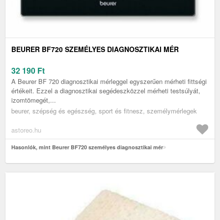
BEURER BF720 SZEMÉLYES DIAGNOSZTIKAI MÉR
32 190
Ft
A Beurer BF 720 diagnosztikai mérleggel egyszerűen mérheti fittségi
értékeit. Ezzel a diagnosztikai segédeszközzel mérheti testsúlyát,
izomtömegét,...
beurer, szépség és egészség, sport és fitnesz, személymérlegek
astoreo.hu
Hasonlók, mint Beurer BF720 személyes diagnosztikai mér