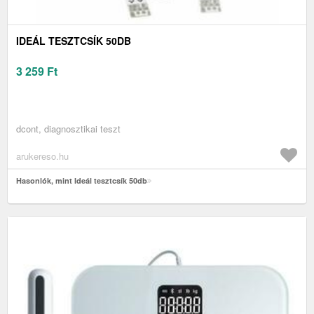
IDEÁL TESZTCSÍK 50DB
3 259
Ft
dcont, diagnosztikai teszt
arukereso.hu
Hasonlók, mint Ideál tesztcsík 50db