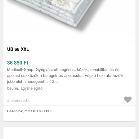
UB 68 XXL
36 890
Ft
MedicalEShop: Gyógyászati segédeszközök, rehabilitációs és
ápolási eszközök a betegek és ápolásukat végző hozzátartozóik
jobb életminőségéért. >* 2...
beurer, ágymelegítő
arukereso.hu
Hasonlók, mint UB 68 XXL