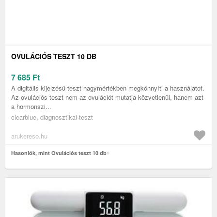
OVULÁCIÓS TESZT 10 DB
7 685
Ft
A digitális kijelzésű teszt nagymértékben megkönnyíti a használatot.
Az ovulációs teszt nem az ovulációt mutatja közvetlenül, hanem azt
a hormonszi...
clearblue, diagnosztikai teszt
arukereso.hu
Hasonlók, mint Ovulációs teszt 10 db