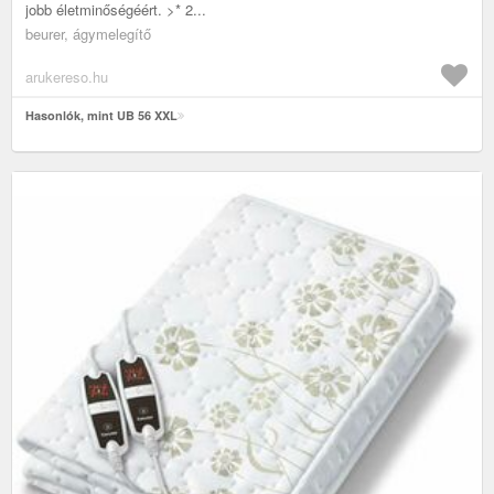
jobb életminőségéért. >* 2...
beurer, ágymelegítő
arukereso.hu
Hasonlók, mint UB 56 XXL