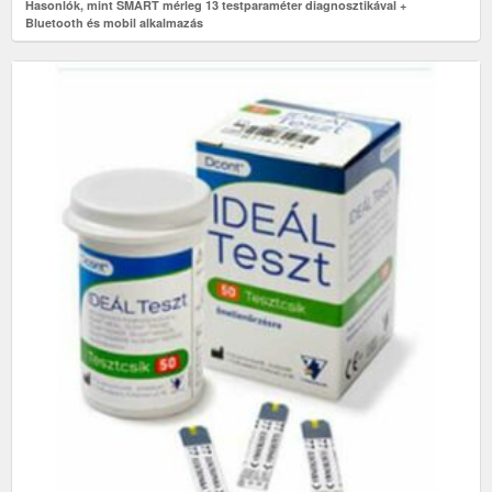
Hasonlók, mint SMART mérleg 13 testparaméter diagnosztikával +
Bluetooth és mobil alkalmazás