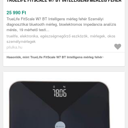
TRUELIFE FITSCALE W7 BT INTELLIGENS MÉRLEG FEHÉR
25 990
Ft
TrueLife FitScale W7 BT Intelligens mérleg fehér Személyi
diagnosztikai bluetooth mérleg, bioelektromos impedancia analízis
mérés, 19 mérhető testi...
truelife, elektronika, egészségmegőrző eszközök, mérlegek, okos
személymérlegek
pilulka.hu
Hasonlók, mint TrueLife FitScale W7 BT Intelligens mérleg fehér