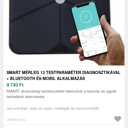
SMART MÉRLEG 13 TESTPARAMÉTER DIAGNOSZTIKÁVAL
+ BLUETOOTH ÉS MOBIL ALKALMAZÁS
9 740
Ft
SMART okosmérleg testösszetétel elemzővel a testsúly és egyéb
testadatok elemzésére.
non-unizdrav, relax és sport, mérlegek és testzsírmérők
unizdrav.hu