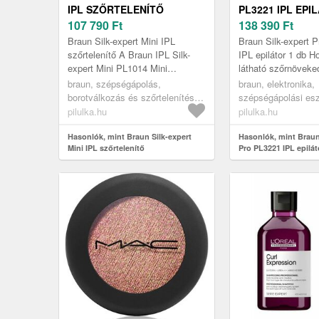
IPL SZŐRTELENÍTŐ
PL3221 IPL EPI
107 790
Ft
138 390
Ft
Braun Silk-expert Mini IPL
Braun Silk-expert 
szőrtelenítő A Braun IPL Silk-
IPL epilátor 1 db H
expert Mini PL1014 Mini
látható szőrnöveke
villanófényes szőrtelenítő
csökkentés mindös
braun, szépségápolás,
braun, elektronika,
készüléke a legújabb generációs
alatt¹. Gyors, precí
borotválkozás és szőrtelenítés,
szépségápolási es
IPL sző...
kíméletes a...
szőrtelenítés és epilálás_old
testápoló eszközök
pilulka.hu
pilulka.hu
szőrtelenítők, ipl ep
Hasonlók, mint Braun Silk-expert
Hasonlók, mint Braun
Mini IPL szőrtelenítő
Pro PL3221 IPL epilát