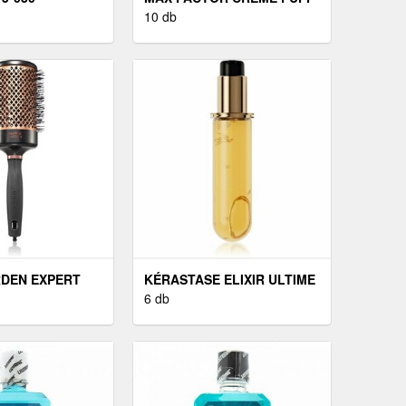
PÚDER MINDEN
10 db
BŐRTÍPUSRA
RDEN EXPERT
KÉRASTASE ELIXIR ULTIME
ARD KÖRKEFE 1
SAMPON MINDEN
6 db
HAJTÍPUSRA