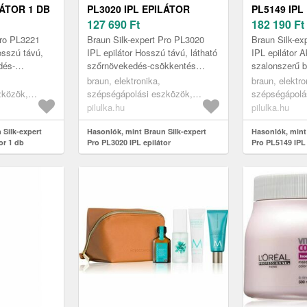
LÁTOR 1 DB
PL3020 IPL EPILÁTOR
PL5149 IPL
127 690
Ft
182 190
Ft
Pro PL3221
Braun Silk-expert Pro PL3020
Braun Silk-ex
osszú távú,
IPL epilátor Hosszú távú, látható
IPL epilátor 
dés-
szőrnövekedés-csökkentés
szalonszerű b
sze 3 hónap
mindössze 3 hónap alatt¹. Gyors,
kényelméből.
braun, elektronika,
braun, elektro
z és
precíz és kíméletes a bőrh...
látható csökk
zközök,
szépségápolási eszközök,
szépségápolá
,
testápoló eszközök,
testápoló esz
pilulka.hu
pilulka.hu
ilátorok
szőrtelenítők, ipl epilátorok
szőrtelenítők, 
 Silk-expert
Hasonlók, mint Braun Silk-expert
Hasonlók, mint
or 1 db
Pro PL3020 IPL epilátor
Pro PL5149 IPL 