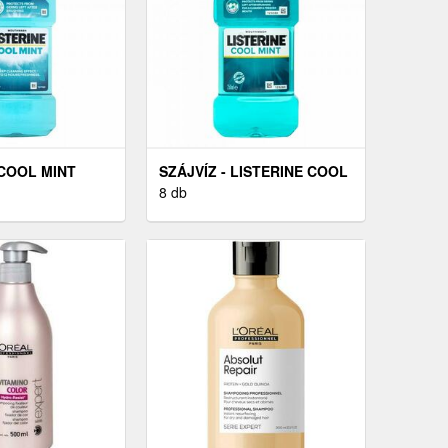
 COOL MINT
SZÁJVÍZ - LISTERINE COOL
0 ML
MINT, 250 ML
8 db