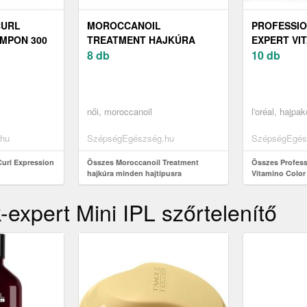
CURL
MOROCCANOIL
PROFESSIO
MPON 300
TREATMENT HAJKÚRA
EXPERT VI
MINDEN HAJTÍPUSRA
8 db
RESVERATR
10 db
női, moroccanoil
l'oréal, hajpa
hu
SzépségEgészség.hu
SzépségEgés
Curl Expression
Összes Moroccanoil Treatment
Összes Profess
hajkúra minden hajtípusra
Vitamino Color
-expert Mini IPL szőrtelenítő