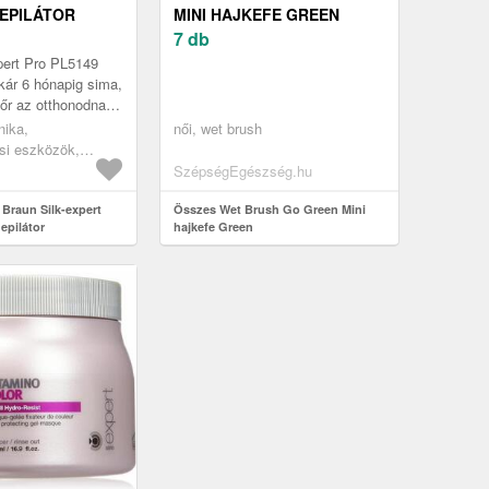
 EPILÁTOR
MINI HAJKEFE GREEN
7 db
pert Pro PL5149
Akár 6 hónapig sima,
őr az otthonodnak
 A szőrnövekedés
nika,
női, wet brush
enése mindö...
si eszközök,
közök,
SzépségEgészség.hu
ipl epilátorok
 Braun Silk-expert
Összes Wet Brush Go Green Mini
epilátor
hajkefe Green