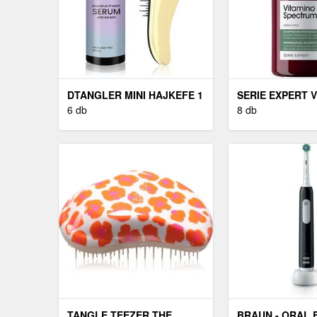
DTANGLER MINI HAJKEFE 1
SERIE EXPERT 
DB
6 db
COLOR SPECT
8 db
SAMPON 300 M
TANGLE TEEZER THE
BRAUN - ORAL 