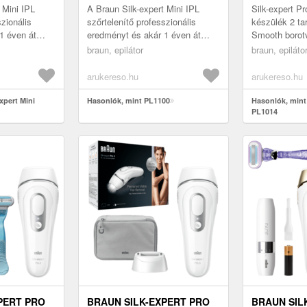
 Mini IPL
A Braun Silk-expert Mini IPL
Silk-expert P
szionális
szőrtelenítő professzionális
készülék 2 ta
1 éven át
eredményt és akár 1 éven át
Smooth borotv
ma bőrt
tartó selymesen sima bőrt
könnyen keze
braun, epilátor
braun, epiláto
lasztás
biztosít. Ideális választás
IPL: és látván
azoknak...
arukereso.hu
arukereso.hu
xpert Mini
Hasonlók, mint PL1100
Hasonlók, mint 
PL1014
PERT PRO
BRAUN SILK-EXPERT PRO
BRAUN SIL