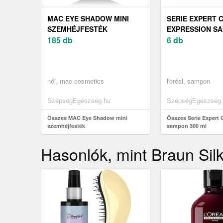
MAC EYE SHADOW MINI
SERIE EXPERT 
SZEMHÉJFESTÉK
EXPRESSION SA
185 db
ML
6 db
női, mac cosmetics
l'oréal, sampon
SzépségEgészség.hu
SzépségEgészség.
Összes MAC Eye Shadow mini
Összes Serie Expert 
szemhéjfesték
sampon 300 ml
Hasonlók, mint Braun Silk