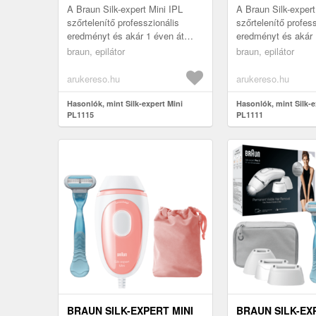
A Braun Silk-expert Mini IPL
A Braun Silk-expert
szőrtelenítő professzionális
szőrtelenítő profes
eredményt és akár 1 éven át
eredményt és akár 
tartó selymesen sima bőrt
tartó selymesen si
braun, epilátor
braun, epilátor
biztosít. Ideális választás
biztosít. Ideális vá
azoknak...
azoknak...
arukereso.hu
arukereso.hu
Hasonlók, mint Silk-expert Mini
Hasonlók, mint Silk-e
PL1115
PL1111
BRAUN SILK-EXPERT MINI
BRAUN SILK-EX