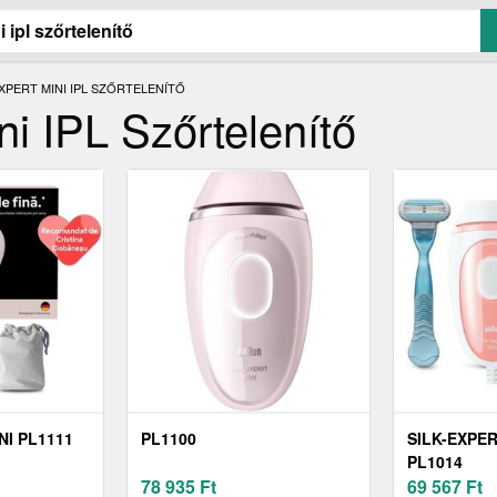
XPERT MINI IPL SZŐRTELENÍTŐ
ni IPL Szőrtelenítő
NI PL1111
PL1100
SILK-EXPER
PL1014
78 935
Ft
69 567
Ft