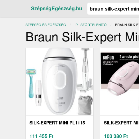
SzépségEgészség.hu
SZÉPSÉG ÉS EGÉSZSÉG
IPL SZŐRTELENÍTŐ
JELENLEGI:
BRAUN SILK-E
Braun Silk-Expert Mi
SILK-EXPERT MINI PL1115
SILK-EXPERT MI
111 455
Ft
103 380
Ft