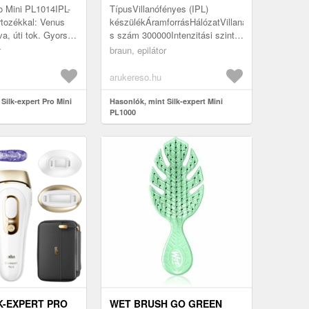
ro Mini PL1014IPL-
TípusVillanófényes (IPL)
rtozékkal: Venus
készülékÁramforrásHálózatVillaná
a, úti tok. Gyors,
s szám 300000Intenzitási szint
lhető és gyengéd
3Arc kezelésére IgenKijelző
r
braun, epilátor
yos szőrrit...
Nincs A Silk·expert Mini egy g...
arukereso.hu
Silk-expert Pro Mini
Hasonlók, mint Silk-expert Mini
PL1000
K-EXPERT PRO
WET BRUSH GO GREEN