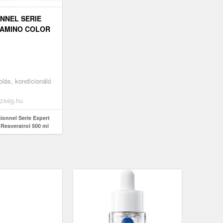
NNEL SERIE
TAMINO COLOR
OL 500 ML
kolás, kondícionáló
zség.hu
ionnel Serie Expert
 Resveratrol 500 ml