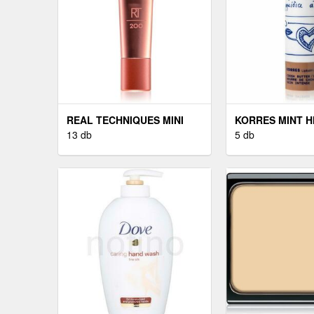
REAL TECHNIQUES MINI
KORRES MINT H
MAKE – UP ECSET
13 db
AJAKBALZSAM 4
5 db