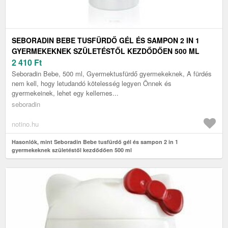
SEBORADIN BEBE TUSFÜRDŐ GÉL ÉS SAMPON 2 IN 1
GYERMEKEKNEK SZÜLETÉSTŐL KEZDŐDŐEN 500 ML
2 410
Ft
Seboradin Bebe, 500 ml, Gyermektusfürdő gyermekeknek, A fürdés
nem kell, hogy letudandó kötelesség legyen Önnek és
gyermekeinek, lehet egy kellemes...
seboradin
notino.hu
Hasonlók, mint Seboradin Bebe tusfürdő gél és sampon 2 in 1
gyermekeknek születéstől kezdődően 500 ml