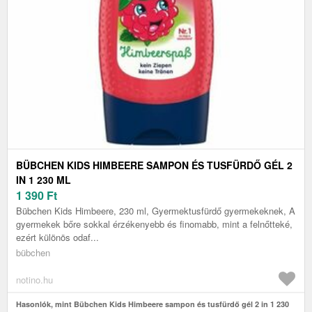
BÜBCHEN KIDS HIMBEERE SAMPON ÉS TUSFÜRDŐ GÉL 2
IN 1 230 ML
1 390
Ft
Bübchen Kids Himbeere, 230 ml, Gyermektusfürdő gyermekeknek, A
gyermekek bőre sokkal érzékenyebb és finomabb, mint a felnőtteké,
ezért különös odaf...
bübchen
notino.hu
Hasonlók, mint Bübchen Kids Himbeere sampon és tusfürdő gél 2 in 1 230