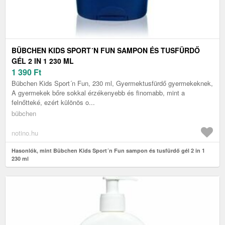
BÜBCHEN KIDS SPORT´N FUN SAMPON ÉS TUSFÜRDŐ
GÉL 2 IN 1 230 ML
1 390
Ft
Bübchen Kids Sport´n Fun, 230 ml, Gyermektusfürdő gyermekeknek,
A gyermekek bőre sokkal érzékenyebb és finomabb, mint a
felnőtteké, ezért különös o...
bübchen
notino.hu
Hasonlók, mint Bübchen Kids Sport´n Fun sampon és tusfürdő gél 2 in 1
230 ml