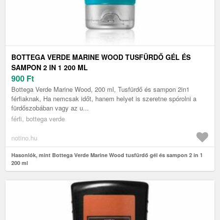
BOTTEGA VERDE MARINE WOOD TUSFÜRDŐ GÉL ÉS
SAMPON 2 IN 1 200 ML
900
Ft
Bottega Verde Marine Wood, 200 ml, Tusfürdő és sampon 2in1
férfiaknak, Ha nemcsak időt, hanem helyet is szeretne spórolni a
fürdőszobában vagy az u...
férfi, bottega verde
notino.hu
Hasonlók, mint Bottega Verde Marine Wood tusfürdő gél és sampon 2 in 1
200 ml