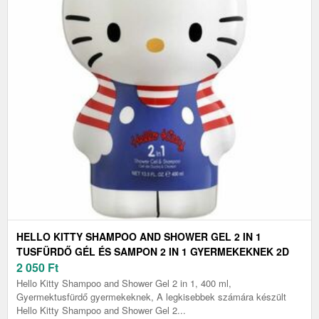
HELLO KITTY SHAMPOO AND SHOWER GEL 2 IN 1
TUSFÜRDŐ GÉL ÉS SAMPON 2 IN 1 GYERMEKEKNEK 2D
400 ML
2 050
Ft
Hello Kitty Shampoo and Shower Gel 2 in 1, 400 ml,
Gyermektusfürdő gyermekeknek, A legkisebbek számára készült
Hello Kitty Shampoo and Shower Gel 2...