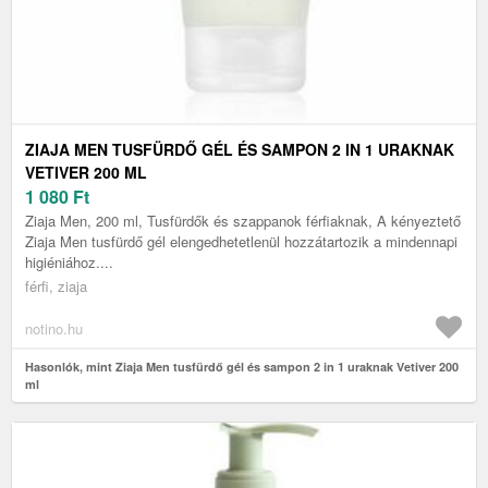
ZIAJA MEN TUSFÜRDŐ GÉL ÉS SAMPON 2 IN 1 URAKNAK
VETIVER 200 ML
1 080
Ft
Ziaja Men, 200 ml, Tusfürdők és szappanok férfiaknak, A kényeztető
Ziaja Men tusfürdő gél elengedhetetlenül hozzátartozik a mindennapi
higiéniához....
férfi, ziaja
notino.hu
Hasonlók, mint Ziaja Men tusfürdő gél és sampon 2 in 1 uraknak Vetiver 200
ml