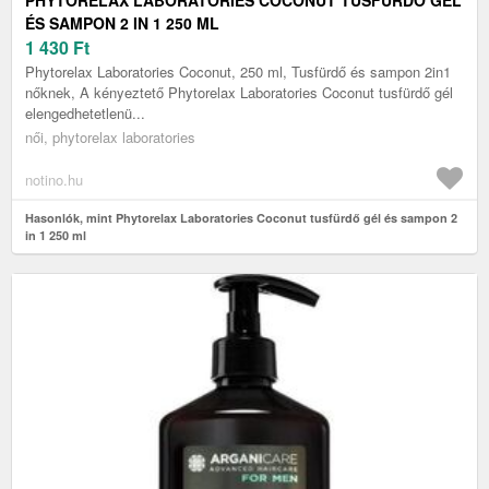
PHYTORELAX LABORATORIES COCONUT TUSFÜRDŐ GÉL
ÉS SAMPON 2 IN 1 250 ML
1 430
Ft
Phytorelax Laboratories Coconut, 250 ml, Tusfürdő és sampon 2in1
nőknek, A kényeztető Phytorelax Laboratories Coconut tusfürdő gél
elengedhetetlenü...
női, phytorelax laboratories
notino.hu
Hasonlók, mint Phytorelax Laboratories Coconut tusfürdő gél és sampon 2
in 1 250 ml