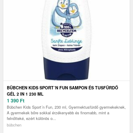
BÜBCHEN KIDS SPORT´N FUN SAMPON ÉS TUSFÜRDŐ
GÉL 2 IN 1 230 ML
1 390
Ft
Bübchen Kids Sport´n Fun, 230 ml, Gyermektusfürdő gyermekeknek,
A gyermekek bőre sokkal érzékenyebb és finomabb, mint a
felnőtteké, ezért különös o...
bübchen