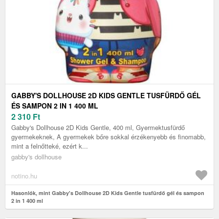
GABBY'S DOLLHOUSE 2D KIDS GENTLE TUSFÜRDŐ GÉL
ÉS SAMPON 2 IN 1 400 ML
2 310
Ft
Gabby's Dollhouse 2D Kids Gentle, 400 ml, Gyermektusfürdő
gyermekeknek, A gyermekek bőre sokkal érzékenyebb és finomabb,
mint a felnőtteké, ezért k...
gabby's dollhouse
notino.hu
Hasonlók, mint Gabby's Dollhouse 2D Kids Gentle tusfürdő gél és sampon
2 in 1 400 ml