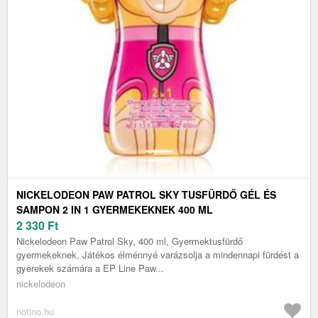
NICKELODEON PAW PATROL SKY TUSFÜRDŐ GÉL ÉS
SAMPON 2 IN 1 GYERMEKEKNEK 400 ML
2 330
Ft
Nickelodeon Paw Patrol Sky, 400 ml, Gyermektusfürdő
gyermekeknek, Játékos élménnyé varázsolja a mindennapi fürdést a
gyerekek számára a EP Line Paw...
nickelodeon
notino.hu