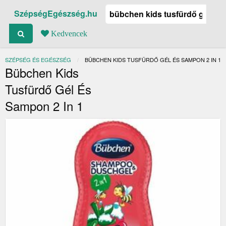
SzépségEgészség.hu
Kedvencek
SZÉPSÉG ÉS EGÉSZSÉG
JELENLEGI:
BÜBCHEN KIDS TUSFÜRDŐ GÉL ÉS SAMPON 2 IN 1
Bübchen Kids
Tusfürdő Gél És
Sampon 2 In 1