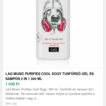
LAQ MUSIC PURIFIES COOL DOGY TUSFÜRDŐ GÉL ÉS
SAMPON 2 IN 1 300 ML
1 030
Ft
LaQ Music Purifies Cool Dogy, 300 ml, Tusfürdő és sampon 2in1
férfiaknak, Ha nemcsak időt, hanem helyet is szeretne spórolni a
fürdőszobában vagy a...
férfi, laq