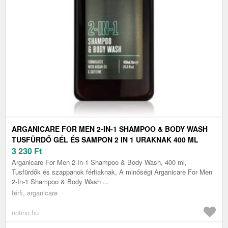
ARGANICARE FOR MEN 2-IN-1 SHAMPOO & BODY WASH
TUSFÜRDŐ GÉL ÉS SAMPON 2 IN 1 URAKNAK 400 ML
3 230
Ft
Arganicare For Men 2-In-1 Shampoo & Body Wash, 400 ml,
Tusfürdők és szappanok férfiaknak, A minőségi Arganicare For Men
2-In-1 Shampoo & Body Wash ...
férfi, arganicare
notino.hu