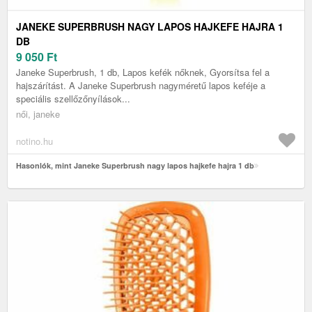
JANEKE SUPERBRUSH NAGY LAPOS HAJKEFE HAJRA 1
DB
9 050
Ft
Janeke Superbrush, 1 db, Lapos kefék nőknek, Gyorsítsa fel a
hajszárítást. A Janeke Superbrush nagyméretű lapos keféje a
speciális szellőzőnyílások...
női, janeke
notino.hu
Hasonlók, mint Janeke Superbrush nagy lapos hajkefe hajra 1 db