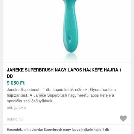
JANEKE SUPERBRUSH NAGY LAPOS HAJKEFE HAJRA 1
DB
9 050
Ft
Janeke Superbrush, 1 db, Lapos kefék nőknek, Gyorsítsa fel a
hajszárítást. A Janeke Superbrush nagyméretű lapos keféje a
speciális szellőzőnyílások...
női, janeke
notino.hu
Hasonlók, mint Janeke Superbrush nagy lapos hajkefe hajra 1 db