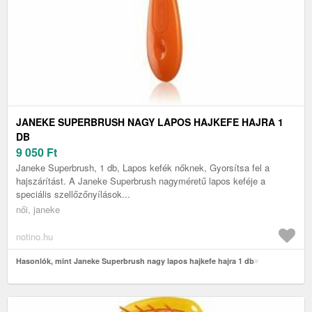
JANEKE SUPERBRUSH NAGY LAPOS HAJKEFE HAJRA 1
DB
9 050
Ft
Janeke Superbrush, 1 db, Lapos kefék nőknek, Gyorsítsa fel a
hajszárítást. A Janeke Superbrush nagyméretű lapos keféje a
speciális szellőzőnyílások...
női, janeke
notino.hu
Hasonlók, mint Janeke Superbrush nagy lapos hajkefe hajra 1 db