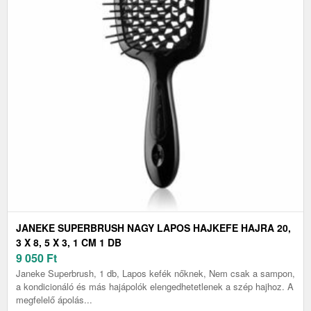
JANEKE SUPERBRUSH NAGY LAPOS HAJKEFE HAJRA 20,
3 X 8, 5 X 3, 1 CM 1 DB
9 050
Ft
Janeke Superbrush, 1 db, Lapos kefék nőknek, Nem csak a sampon,
a kondicionáló és más hajápolók elengedhetetlenek a szép hajhoz. A
megfelelő ápolás...