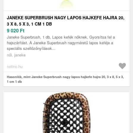
JANEKE SUPERBRUSH NAGY LAPOS HAJKEFE HAJRA 20,
3 X 8, 5 X 3, 1 CM 1 DB
9 020
Ft
Janeke Superbrush, 1 db, Lapos kefék nőknek, Gyorsítsa fel a
hajszárítást. A Janeke Superbrush nagyméretű lapos keféje a
speciális szellőzőnyílások...
női, janeke
notino.hu
Hasonlók, mint Janeke Superbrush nagy lapos hajkefe hajra 20, 3 x 8, 5 x 3,
1 cm 1 db