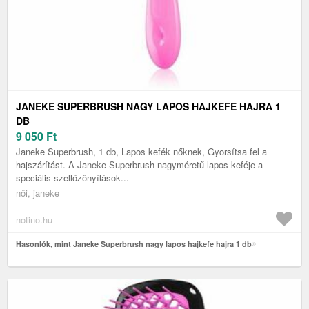
JANEKE SUPERBRUSH NAGY LAPOS HAJKEFE HAJRA 1
DB
9 050
Ft
Janeke Superbrush, 1 db, Lapos kefék nőknek, Gyorsítsa fel a
hajszárítást. A Janeke Superbrush nagyméretű lapos keféje a
speciális szellőzőnyílások...
női, janeke
notino.hu
Hasonlók, mint Janeke Superbrush nagy lapos hajkefe hajra 1 db