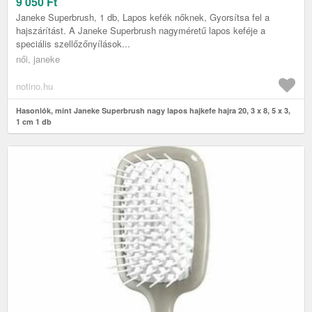
9 050
Ft
Janeke Superbrush, 1 db, Lapos kefék nőknek, Gyorsítsa fel a
hajszárítást. A Janeke Superbrush nagyméretű lapos keféje a
speciális szellőzőnyílások...
női, janeke
notino.hu
Hasonlók, mint Janeke Superbrush nagy lapos hajkefe hajra 20, 3 x 8, 5 x 3,
1 cm 1 db