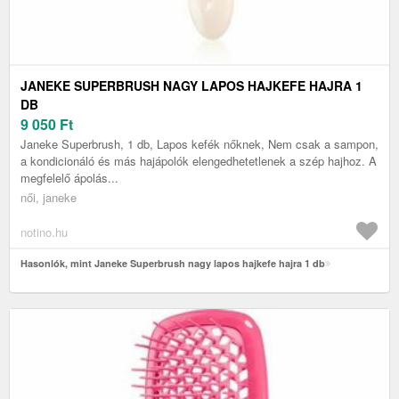
JANEKE SUPERBRUSH NAGY LAPOS HAJKEFE HAJRA 1
DB
9 050
Ft
Janeke Superbrush, 1 db, Lapos kefék nőknek, Nem csak a sampon,
a kondicionáló és más hajápolók elengedhetetlenek a szép hajhoz. A
megfelelő ápolás...
női, janeke
notino.hu
Hasonlók, mint Janeke Superbrush nagy lapos hajkefe hajra 1 db