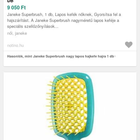
DB
9 050
Ft
Janeke Superbrush, 1 db, Lapos kefék nőknek, Gyorsítsa fel a
hajszárítást. A Janeke Superbrush nagyméretű lapos keféje a
speciális szellőzőnyílások...
női, janeke
notino.hu
Hasonlók, mint Janeke Superbrush nagy lapos hajkefe hajra 1 db