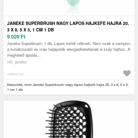
JANEKE SUPERBRUSH NAGY LAPOS HAJKEFE HAJRA 20,
3 X 8, 5 X 3, 1 CM 1 DB
9 020
Ft
Janeke Superbrush, 1 db, Lapos kefék nőknek, Nem csak a sampon,
a kondicionáló és más hajápolók elengedhetetlenek a szép hajhoz. A
megfelelő ápolás...
női, janeke
notino.hu
Hasonlók, mint Janeke Superbrush nagy lapos hajkefe hajra 20, 3 x 8, 5 x 3,
1 cm 1 db