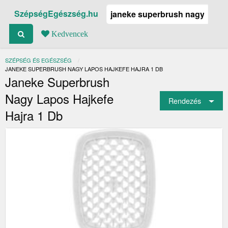
SzépségEgészség.hu
Kedvencek
SZÉPSÉG ÉS EGÉSZSÉG
JELENLEGI:
JANEKE SUPERBRUSH NAGY LAPOS HAJKEFE HAJRA 1 DB
Janeke Superbrush
Nagy Lapos Hajkefe
Rendezés
Hajra 1 Db