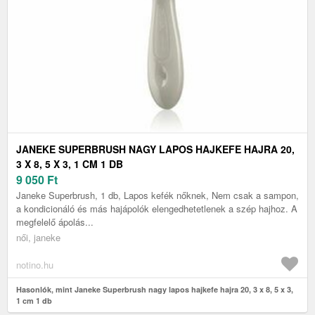
JANEKE SUPERBRUSH NAGY LAPOS HAJKEFE HAJRA 20,
3 X 8, 5 X 3, 1 CM 1 DB
9 050
Ft
Janeke Superbrush, 1 db, Lapos kefék nőknek, Nem csak a sampon,
a kondicionáló és más hajápolók elengedhetetlenek a szép hajhoz. A
megfelelő ápolás...
női, janeke
notino.hu
Hasonlók, mint Janeke Superbrush nagy lapos hajkefe hajra 20, 3 x 8, 5 x 3,
1 cm 1 db