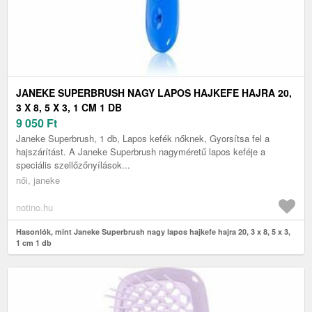
JANEKE SUPERBRUSH NAGY LAPOS HAJKEFE HAJRA 20,
3 X 8, 5 X 3, 1 CM 1 DB
9 050
Ft
Janeke Superbrush, 1 db, Lapos kefék nőknek, Gyorsítsa fel a
hajszárítást. A Janeke Superbrush nagyméretű lapos keféje a
speciális szellőzőnyílások...
női, janeke
notino.hu
Hasonlók, mint Janeke Superbrush nagy lapos hajkefe hajra 20, 3 x 8, 5 x 3,
1 cm 1 db