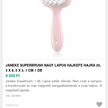
JANEKE SUPERBRUSH NAGY LAPOS HAJKEFE HAJRA 20,
3 X 8, 5 X 3, 1 CM 1 DB
9 050
Ft
Janeke Superbrush, 1 db, Lapos kefék nőknek, Nem csak a sampon,
a kondicionáló és más hajápolók elengedhetetlenek a szép hajhoz. A
megfelelő ápolás...
női, janeke
notino.hu