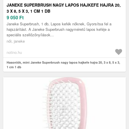
JANEKE SUPERBRUSH NAGY LAPOS HAJKEFE HAJRA 20,
3 X 8, 5 X 3, 1 CM 1 DB
9 050
Ft
Janeke Superbrush, 1 db, Lapos kefék nőknek, Gyorsítsa fel a
hajszárítást. A Janeke Superbrush nagyméretű lapos keféje a
speciális szellőzőnyílások...
női, janeke
notino.hu
Hasonlók, mint Janeke Superbrush nagy lapos hajkefe hajra 20, 3 x 8, 5 x 3,
1 cm 1 db