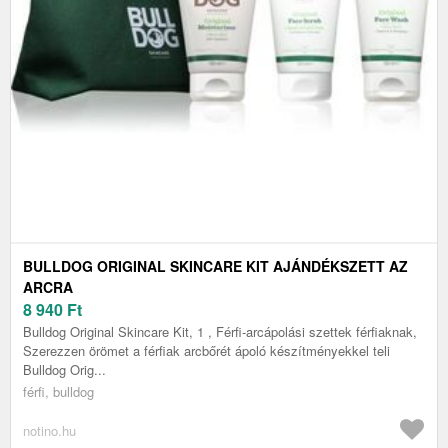
BULLDOG ORIGINAL SKINCARE KIT AJÁNDÉKSZETT AZ
ARCRA
8 940
Ft
Bulldog Original Skincare Kit, 1 , Férfi-arcápolási szettek férfiaknak,
Szerezzen örömet a férfiak arcbőrét ápoló készítményekkel teli
Bulldog Orig...
férfi, bulldog
notino.hu