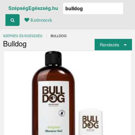
SzépségEgészség.hu
Kedvencek
SZÉPSÉG ÉS EGÉSZSÉG
JELENLEGI:
BULLDOG
Bulldog
Rendezés