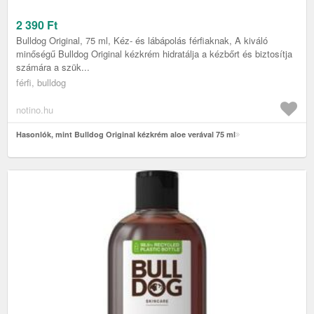
2 390
Ft
Bulldog Original, 75 ml, Kéz- és lábápolás férfiaknak, A kiváló
minőségű Bulldog Original kézkrém hidratálja a kézbőrt és biztosítja
számára a szük...
férfi, bulldog
notino.hu
Hasonlók, mint Bulldog Original kézkrém aloe verával 75 ml