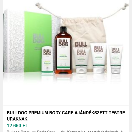
BULLDOG PREMIUM BODY CARE AJÁNDÉKSZETT TESTRE
URAKNAK
12 660
Ft
Bulldog Premium Body Care, 5 db, Kozmetikai szettek férfiaknak, A