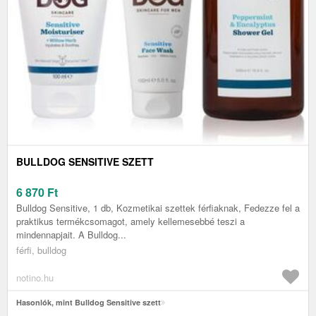
BULLDOG SENSITIVE SZETT
6 870
Ft
Bulldog Sensitive, 1 db, Kozmetikai szettek férfiaknak, Fedezze fel a
praktikus termékcsomagot, amely kellemesebbé teszi a
mindennapjait. A Bulldog...
férfi, bulldog
notino.hu
Hasonlók, mint Bulldog Sensitive szett