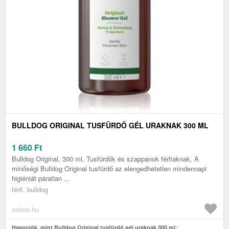
BULLDOG ORIGINAL TUSFÜRDŐ GÉL URAKNAK 300 ML
1 660
Ft
Bulldog Original, 300 ml, Tusfürdők és szappanok férfiaknak, A
minőségi Bulldog Original tusfürdő az elengedhetetlen mindennapi
higiéniát páratlan ...
férfi, bulldog
notino.hu
Hasonlók, mint Bulldog Original tusfürdő gél uraknak 300 ml