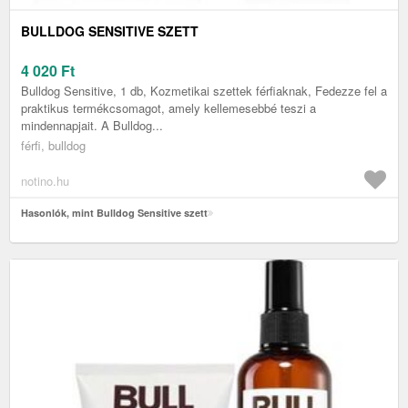
BULLDOG SENSITIVE SZETT
4 020
Ft
Bulldog Sensitive, 1 db, Kozmetikai szettek férfiaknak, Fedezze fel a
praktikus termékcsomagot, amely kellemesebbé teszi a
mindennapjait. A Bulldog...
férfi, bulldog
notino.hu
Hasonlók, mint Bulldog Sensitive szett