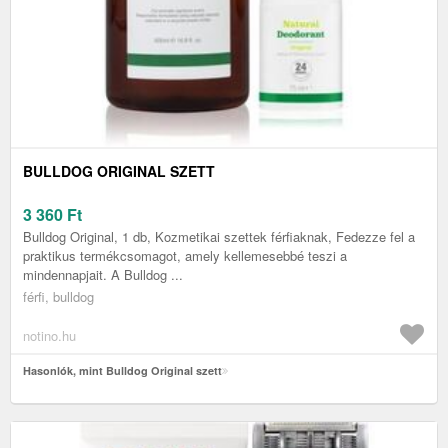
BULLDOG ORIGINAL SZETT
3 360
Ft
Bulldog Original, 1 db, Kozmetikai szettek férfiaknak, Fedezze fel a
praktikus termékcsomagot, amely kellemesebbé teszi a
mindennapjait. A Bulldog ...
férfi, bulldog
notino.hu
Hasonlók, mint Bulldog Original szett