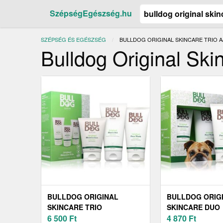
SzépségEgészség.hu
SZÉPSÉG ÉS EGÉSZSÉG
JELENLEGI:
BULLDOG ORIGINAL SKINCARE TRIO 
Bulldog Original Ski
BULLDOG ORIGINAL
BULLDOG ORIG
SKINCARE TRIO
SKINCARE DUO
AJÁNDÉKSZETT
6 500
Ft
AJÁNDÉKSZETT
4 870
Ft