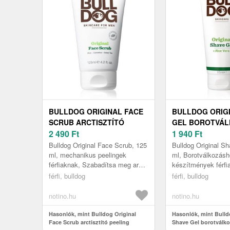
BULLDOG ORIGINAL FACE
BULLDOG ORIG
SCRUB ARCTISZTÍTÓ
GEL BOROTVÁL
PEELING URAKNAK 125 ML
2 490
Ft
GÉL URAKNAK 1
1 940
Ft
Bulldog Original Face Scrub, 125
Bulldog Original S
ml, mechanikus peelingek
ml, Borotválkozásh
férfiaknak, Szabadítsa meg arcát
készítmények férfi
a szennyeződésektől és az elhalt
Tulajdonságok: seg
férfi, bulldog
férfi, bulldog
hámsejtektől. A Bulldog...
borotválkozást nyug
notino.hu
notino.hu
Hasonlók, mint Bulldog Original
Hasonlók, mint Bulld
Face Scrub arctisztító peeling
Shave Gel borotválko