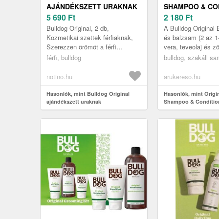
AJÁNDÉKSZETT URAKNAK
SHAMPOO & CO
5 690
Ft
200ML
2 180
Ft
Bulldog Original, 2 db,
A Bulldog Original
Kozmetikai szettek férfiaknak,
és balzsam (2 az 1
Szerezzen örömöt a férfi
vera, teveolaj és zö
testápoló készítményekkel teli
természetes kivona
férfi, bulldog
bulldog, szakáll s
BulldogOriginal kozmetikai
tartalmazza. Kifejez
készlette...
és ...
notino.hu
arukereso.hu
Hasonlók, mint Bulldog Original
Hasonlók, mint Origi
ajándékszett uraknak
Shampoo & Conditio