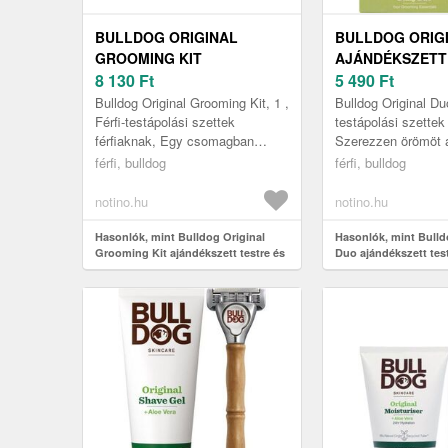
BULLDOG ORIGINAL
BULLDOG ORIG
GROOMING KIT
AJÁNDÉKSZETT
AJÁNDÉKSZETT TESTRE ÉS
8 130
Ft
ARCRA URAKN
5 490
Ft
ARCRA
Bulldog Original Grooming Kit, 1 ,
Bulldog Original Duo
Férfi-testápolási szettek
testápolási szettek 
férfiaknak, Egy csomagban
Szerezzen örömöt a
minden, ami a gyönyörű bőrhöz
testápoló készítmén
férfi, bulldog
férfi, bulldog
kell. A kiváló Bulldog Origina...
BulldogOriginalDuo
notino.hu
notino.hu
Hasonlók, mint Bulldog Original
Hasonlók, mint Bulld
Grooming Kit ajándékszett testre és
Duo ajándékszett test
arcra
uraknak