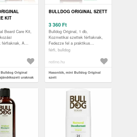
RIGINAL
BULLDOG ORIGINAL SZETT
E KIT
ZETT URAKNAK
3 360
Ft
D 10, 4 CM
al Beard Care Kit,
Bulldog Original, 1 db,
lkozási
Kozmetikai szettek férfiaknak,
 férfiaknak, A
Fedezze fel a praktikus
kalmak különleges
termékcsomagot, amely
férfi, bulldog
ívánnak, akár
kellemesebbé teszi a
mindennapjait. A Bulldog ...
notino.hu
 Bulldog Original
Hasonlók, mint Bulldog Original
 ajándékszett uraknak
szett
, 4 cm