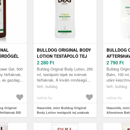
INAL
BULLDOG ORIGINAL BODY
BULLDOG O
ÜRDŐGÉL
LOTION TESTÁPOLÓ TEJ
AFTERSHA
0 ML
URAKNAK 250 ML
2 280
Ft
BOROTVÁL
2 790
Ft
BALZSAM 1
hower Gel, 500
Bulldog Original Body Lotion, 250
Bulldog Origi
y férfiaknak,
ml, testápoló tejek és krémek
Balm, 100 ml,
ő, és gazdag
férfiaknak, A kiváló minőségű
utáni készítm
yzás közben
Bulldog Original Body Lotion
borotválkozás i
férfi, bulldog
férfi, bulldog
r...
készítmény a lehető legj...
érzékennyé é
sérüléken...
notino.hu
notino.hu
og Original
Hasonlók, mint Bulldog Original
Hasonlók, mint
férfiaknak 500
Body Lotion testápoló tej uraknak
Aftershave Bal
250 ml
utáni balzsam 