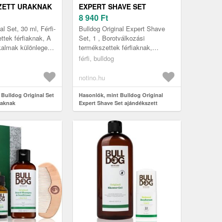
ZETT URAKNAK
EXPERT SHAVE SET
AJÁNDÉKSZETT
8 940
Ft
BOROTVÁLKOZÁSHOZ
al Set, 30 ml, Férfi-
Bulldog Original Expert Shave
ttek férfiaknak, A
Set, 1 , Borotválkozási
kalmak különleges
termékszettek férfiaknak,
ívánnak, akár
Szerezzen örömet a nagyszerű
férfi, bulldog
 szerett...
Bulldog Original Expert Shave
Set kozm...
notino.hu
 Bulldog Original Set
Hasonlók, mint Bulldog Original
raknak
Expert Shave Set ajándékszett
borotválkozáshoz