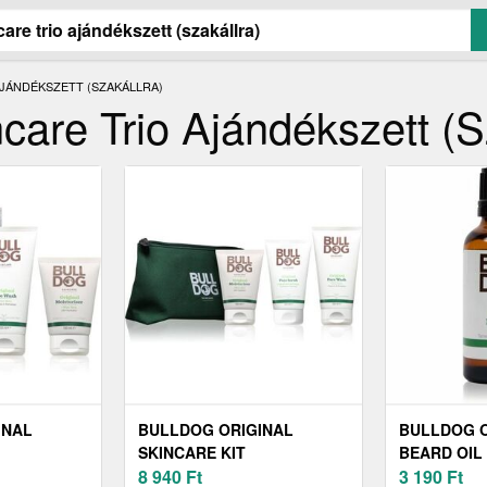
AJÁNDÉKSZETT (SZAKÁLLRA)
ncare Trio Ajándékszett (s
INAL
BULLDOG ORIGINAL
BULLDOG O
SKINCARE KIT
BEARD OIL
 AZ ARCRA
AJÁNDÉKSZETT AZ ARCRA
8 940
Ft
30 ML
3 190
Ft