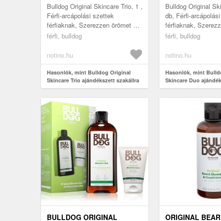
SZAKÁLLRA
Bulldog Original Skincare Trio, 1 ,
Bulldog Original Sk
Férfi-arcápolási szettek
db, Férfi-arcápolási
férfiaknak, Szerezzen örömet a
férfiaknak, Szerez
férfiak arcbőrét ápoló
férfiak arcbőrét ápo
férfi, bulldog
férfi, bulldog
készítményekkel teli Bulldog
készítményekkel te
Ori...
Or...
notino.hu
notino.hu
Hasonlók, mint Bulldog Original
Hasonlók, mint Bulld
Skincare Trio ajándékszett szakállra
Skincare Duo ajándék
BULLDOG ORIGINAL
ORIGINAL BEA