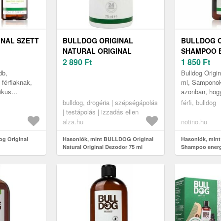
INAL SZETT
BULLDOG ORIGINAL
BULLDOG O
NATURAL ORIGINAL
SHAMPOO 
DEZODOR 75 ML
2 890
Ft
SAMPON 30
1 850
Ft
db,
Bulldog Origi
férfiaknak,
ml, Samponok
ikus
azonban, hog
amely
fényes és éle
bulldog, drogéria | szépségápolás
férfi, bulldog
 a
fontos, hogy 
| testápolás | izzadás ellen
lldog O...
alza.hu
notino.hu
og Original
Hasonlók, mint BULLDOG Original
Hasonlók, mint
Natural Original Dezodor 75 ml
Shampoo energ