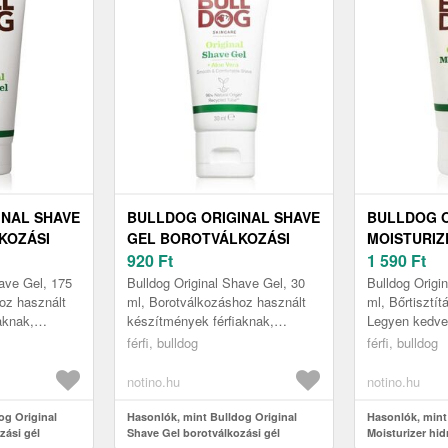
INAL SHAVE
BULLDOG ORIGINAL SHAVE
BULLDOG O
KOZÁSI
GEL BOROTVÁLKOZÁSI
MOISTURIZ
75 ML
GÉL URAKNAK 30 ML
920
Ft
KRÉM AZ A
1 590
Ft
have Gel, 175
Bulldog Original Shave Gel, 30
Bulldog Origin
oz használt
ml, Borotválkozáshoz használt
ml, Bőrtisztít
aknak,
készítmények férfiaknak,
Legyen kedve
íti a könnyű
Tulajdonságok: segíti a könnyű
Gondoskodik 
férfi, bulldog
férfi, bulldog
tatja az a...
borotválkozást nyugtatja az ar...
hidratálásáról
notino.hu
notino.hu
og Original
Hasonlók, mint Bulldog Original
Hasonlók, mint
zási gél
Shave Gel borotválkozási gél
Moisturizer hid