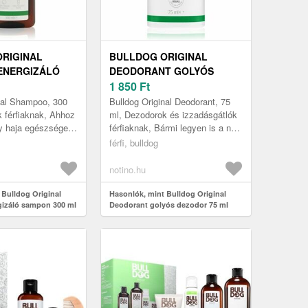
RIGINAL
BULLDOG ORIGINAL
ENERGIZÁLÓ
DEODORANT GOLYÓS
0 ML
DEZODOR 75 ML
1 850
Ft
nal Shampoo, 300
Bulldog Original Deodorant, 75
 férfiaknak, Ahhoz
ml, Dezodorok és izzadásgátlók
y haja egészséges,
férfiaknak, Bármi legyen is a napi
terős maradjon,
programja, az izzadtságszaggal
férfi, bulldog
megfelelő ápo...
kapcsolatos aggodal...
notino.hu
 Bulldog Original
Hasonlók, mint Bulldog Original
izáló sampon 300 ml
Deodorant golyós dezodor 75 ml