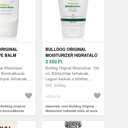
RIGINAL
BULLDOG ORIGINAL
VE BALM
MOISTURIZER HIDRATÁLÓ
KOZÁS UTÁNI
KRÉM AZ ARCRA 100 ML
3 350
Ft
00 ML
nal Aftershave
Bulldog Original Moisturizer, 100
 Borotválkozás
ml, Bőrtisztítás férfiaknak,
ények férfiaknak, A
Legyen kedves a bőréhez.
rritálhatja,
Gondoskodik arcbőre mindennapi
férfi, bulldog
s nagyon
hidratálásáról, és megőrzi e...
notino.hu
 Bulldog Original
Hasonlók, mint Bulldog Original
m borotválkozás
Moisturizer hidratáló krém az arcra
100 ml
100 ml