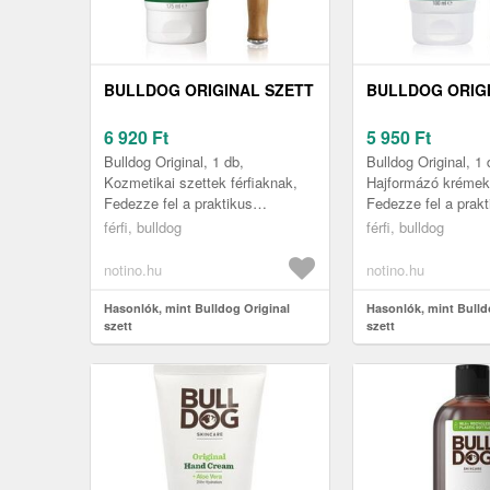
BULLDOG ORIGINAL SZETT
BULLDOG ORIG
6 920
Ft
5 950
Ft
Bulldog Original, 1 db,
Bulldog Original, 1 
Kozmetikai szettek férfiaknak,
Hajformázó krémek 
Fedezze fel a praktikus
Fedezze fel a prakt
termékcsomagot, amely
termékcsomagot, 
férfi, bulldog
férfi, bulldog
kellemesebbé teszi a
kellemesebbé teszi
mindennapjait. A Bulldog ...
mindennapjait. A Bu
notino.hu
notino.hu
Hasonlók, mint Bulldog Original
Hasonlók, mint Bulld
szett
szett