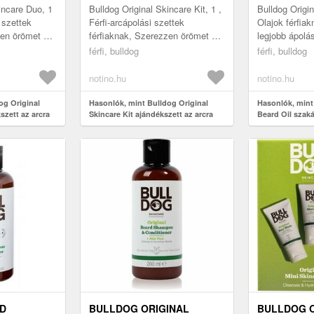
incare Duo, 1
Bulldog Original Skincare Kit, 1 ,
Bulldog Origin
 szettek
Férfi-arcápolási szettek
Olajok férfiak
zen örömet a
férfiaknak, Szerezzen örömet a
legjobb ápolás
ló
férfiak arcbőrét ápoló
szerezze be a
férfi, bulldog
férfi, bulldog
li Bulldog
készítményekkel teli Bulldog
szakállolajat,
Orig...
notino.hu
notino.hu
og Original
Hasonlók, mint Bulldog Original
Hasonlók, mint
szett az arcra
Skincare Kit ajándékszett az arcra
Beard Oil szakál
RD
BULLDOG ORIGINAL
BULLDOG O