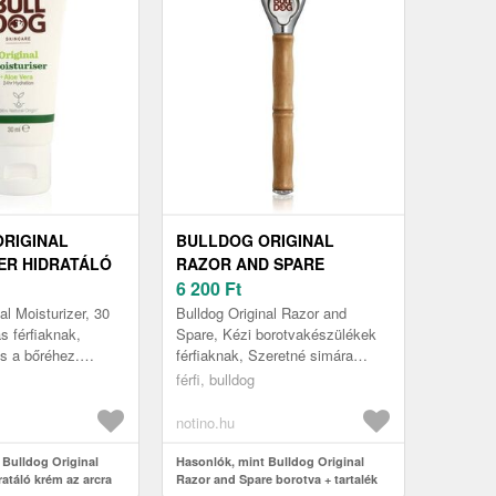
RIGINAL
BULLDOG ORIGINAL
ER HIDRATÁLÓ
RAZOR AND SPARE
RCRA 30 ML
BOROTVA + TARTALÉK
6 200
Ft
FEJEK 2 DB
al Moisturizer, 30
Bulldog Original Razor and
ás férfiaknak,
Spare, Kézi borotvakészülékek
s a bőréhez.
férfiaknak, Szeretné simára
arcbőre mindennapi
borotválni arcát vagy annak
férfi, bulldog
, és megőrzi eg...
egyes részeit? A praktikus
Bulldog...
notino.hu
 Bulldog Original
Hasonlók, mint Bulldog Original
ratáló krém az arcra
Razor and Spare borotva + tartalék