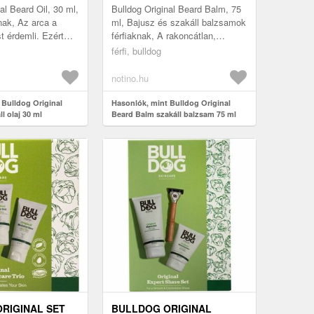
al Beard Oil, 30 ml,
Bulldog Original Beard Balm, 75
nak, Az arca a
ml, Bajusz és szakáll balzsamok
t érdemli. Ezért
férfiaknak, A rakoncátlan,
 Bulldog Original
minden irányba növő szakáll nem
férfi, bulldog
 amely ...
okoz többé gondot. A Bul...
notino.hu
 Bulldog Original
Hasonlók, mint Bulldog Original
l olaj 30 ml
Beard Balm szakáll balzsam 75 ml
RIGINAL SET
BULLDOG ORIGINAL