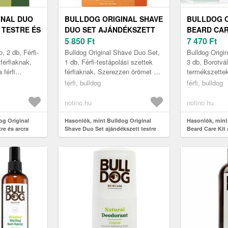
INAL DUO
BULLDOG ORIGINAL SHAVE
BULLDOG O
 TESTRE ÉS
DUO SET AJÁNDÉKSZETT
BEARD CAR
AK
TESTRE ÉS ARCRA
5 850
Ft
AJÁNDÉKS
7 470
Ft
PEACH WOO
, 2 db, Férfi-
Bulldog Original Shave Duo Set,
Bulldog Origin
férfiaknak,
1 db, Férfi-testápolási szettek
3 db, Borotvá
 férfi
férfiaknak, Szerezzen örömet a
termékszettek
yekkel teli
férfiak arcbőrét ápoló
különleges al
férfi, bulldog
férfi, bulldog
 kozmet...
készítményekkel teli Bulldog ...
ajándékokat k
magának...
notino.hu
notino.hu
og Original
Hasonlók, mint Bulldog Original
Hasonlók, mint
re és arcra
Shave Duo Set ajándékszett testre
Beard Care Kit
és arcra
Peach Wood 10