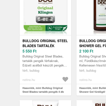
BULLDOG ORIGINAL STEEL
BULLDOG ORIG
BLADES TARTALÉK
SHOWER GEL F
PENGÉK 4 DB
5 550
Ft
FÉRFIAKNAK 50
2 100
Ft
Bulldog Original Steel Blades,
Bulldog Original S
tartalék pengék férfiaknak,
ml, Fürdőkészítmén
Edzett acélból készült pengékkel
Kellemesen frissít
könnyedén eltávolítják a nem
habot képez zuhan
férfi, bulldog
férfi, bulldog
kívánt szőrszálakat a Bull...
a Bulldog Original fü
notino.hu
notino.hu
Hasonlók, mint Bulldog Original
Hasonlók, mint Bulld
Steel Blades tartalék pengék 4 db
Shower Gel fürdőgél 
ml