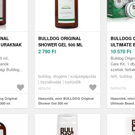
INAL
BULLDOG ORIGINAL
BULLDOG O
 URAKNAK
SHOWER GEL 500 ML
ULTIMATE 
2 790
Ft
BOROTVÁL
10 570
Ft
KÉSZLET
00 ml,
Bulldog Origi
panok
Care Kit, 1 db
égi Bulldog
szettek férfia
Bulldog Origi
bulldog, drogéria | szépségápolás
férfi, bulldog
ndennapi
Care Kit kozme
| tisztálkodás | tusfürdők
.
alza.hu
notino.hu
og Original
Hasonlók, mint BULLDOG Original
Hasonlók, mint
 300 ml
Shower Gel 500 ml
Ultimate Beard 
borotválkozási 