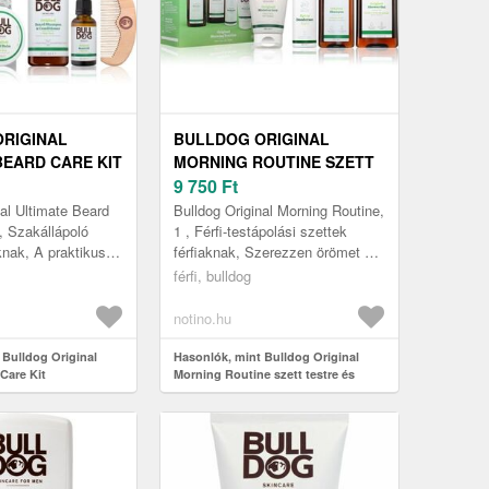
RIGINAL
BULLDOG ORIGINAL
BEARD CARE KIT
MORNING ROUTINE SZETT
KOZÁSI
TESTRE ÉS ARCRA
9 750
Ft
nal Ultimate Beard
Bulldog Original Morning Routine,
, Szakállápoló
1 , Férfi-testápolási szettek
knak, A praktikus
férfiaknak, Szerezzen örömet a
nal Ultimate Beard
férfiak arcbőrét ápoló
férfi, bulldog
tikai sz...
készítményekkel teli Bulldog ...
notino.hu
 Bulldog Original
Hasonlók, mint Bulldog Original
Care Kit
Morning Routine szett testre és
készlet
arcra