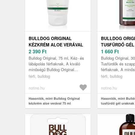
BULLDOG ORIGINAL
BULLDOG ORIG
KÉZKRÉM ALOE VERÁVAL
TUSFÜRDŐ GÉL
75 ML
2 390
Ft
300 ML
1 660
Ft
Bulldog Original, 75 ml, Kéz- és
Bulldog Original, 3
lábápolás férfiaknak, A kiváló
Tusfürdők és szap
minőségű Bulldog Original
férfiaknak, A minős
kézkrém hidratálja a kézbőrt és
Original tusfürdő az
férfi, bulldog
férfi, bulldog
biztosítja számára a szük...
elengedhetetlen mi
higiéniát páratlan ..
notino.hu
notino.hu
Hasonlók, mint Bulldog Original
Hasonlók, mint Bulld
kézkrém aloe verával 75 ml
tusfürdő gél uraknak