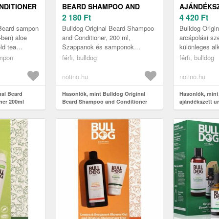
NDITIONER
BEARD SHAMPOO AND
AJÁNDÉKS
CONDITIONER SAMPON ÉS
2 180
Ft
4 420
Ft
KONDICIONÁLÓ
 Beard sampon
Bulldog Original Beard Shampoo
Bulldog Origin
SZAKÁLLRA 200 ML
-ben) aloe
and Conditioner, 200 ml,
arcápolási sze
ld tea
Szappanok és samponok
különleges al
tait
férfiaknak, A hajához hasonlóan
ajándékokat k
ampon
férfi, bulldog
férfi, bulldog
etten az áll
a szakálla és a bajusza is
magának, akár
rendszeres...
notino.hu
notino.hu
nal Beard
Hasonlók, mint Bulldog Original
Hasonlók, mint
ner 200ml
Beard Shampoo and Conditioner
ajándékszett u
sampon és kondicionáló szakállra
200 ml