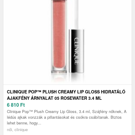
CLINIQUE POP™ PLUSH CREAMY LIP GLOSS HIDRATÁLÓ
AJAKFÉNY ÁRNYALAT 05 ROSEWATER 3.4 ML
6 810
Ft
Clinique Pop™ Plush Creamy Lip Gloss, 3.4 ml, Szájfény nőknek, A
lédús ajkak vonzzák a pillantásokat és csókra csábítanak. Biztos
lehet benne, hogy...
női, clinique