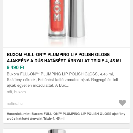
BUXOM FULL-ON™ PLUMPING LIP POLISH GLOSS
AJAKFÉNY A DÚS HATÁSÉRT ÁRNYALAT TRIXIE 4, 45 ML
9 490
Ft
Buxom FULL-ON™ PLUMPING LIP POLISH GLOSS, 4.45 ml,
Szájfény nőknek, Feltűnést keltő zamatos ajkak Ragyogó és telt
ajkak egyetlen mozdulattal. A Bux...
női, buxom
notino.hu
Hasonlók, mint Buxom FULL-ON™ PLUMPING LIP POLISH GLOSS ajakfény
a dús hatásért árnyalat Trixie 4, 45 ml