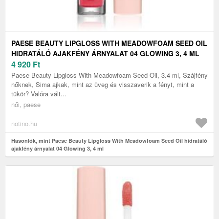
PAESE BEAUTY LIPGLOSS WITH MEADOWFOAM SEED OIL
HIDRATÁLÓ AJAKFÉNY ÁRNYALAT 04 GLOWING 3, 4 ML
4 920
Ft
Paese Beauty Lipgloss With Meadowfoam Seed Oil, 3.4 ml, Szájfény
nőknek, Sima ajkak, mint az üveg és visszaverik a fényt, mint a
tükör? Valóra vált...
női, paese
notino.hu
Hasonlók, mint Paese Beauty Lipgloss With Meadowfoam Seed Oil hidratáló
ajakfény árnyalat 04 Glowing 3, 4 ml