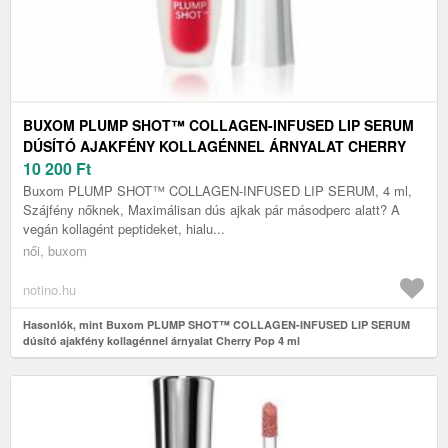
BUXOM PLUMP SHOT™ COLLAGEN-INFUSED LIP SERUM
DÚSÍTÓ AJAKFÉNY KOLLAGÉNNEL ÁRNYALAT CHERRY
POP 4 ML
10 200
Ft
Buxom PLUMP SHOT™ COLLAGEN-INFUSED LIP SERUM, 4 ml,
Szájfény nőknek, Maximálisan dús ajkak pár másodperc alatt? A
vegán kollagént peptideket, hialu...
női, buxom
notino.hu
Hasonlók, mint Buxom PLUMP SHOT™ COLLAGEN-INFUSED LIP SERUM
dúsító ajakfény kollagénnel árnyalat Cherry Pop 4 ml