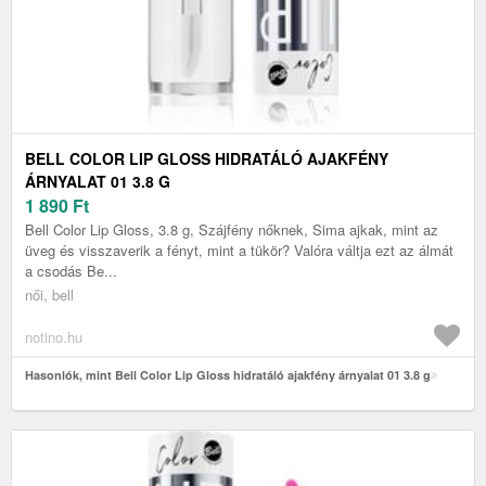
BELL COLOR LIP GLOSS HIDRATÁLÓ AJAKFÉNY
ÁRNYALAT 01 3.8 G
1 890
Ft
Bell Color Lip Gloss, 3.8 g, Szájfény nőknek, Sima ajkak, mint az
üveg és visszaverik a fényt, mint a tükör? Valóra váltja ezt az álmát
a csodás Be...
női, bell
notino.hu
Hasonlók, mint Bell Color Lip Gloss hidratáló ajakfény árnyalat 01 3.8 g