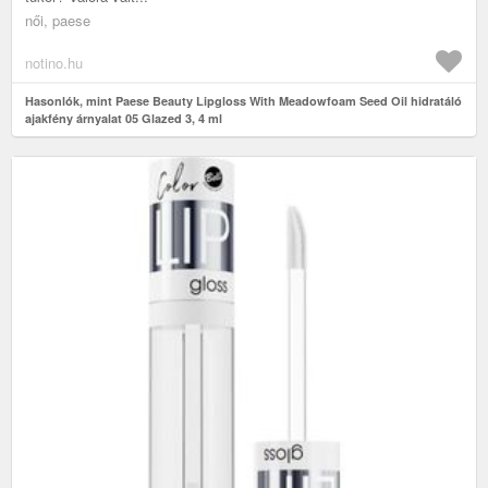
női, paese
notino.hu
Hasonlók, mint Paese Beauty Lipgloss With Meadowfoam Seed Oil hidratáló
ajakfény árnyalat 05 Glazed 3, 4 ml