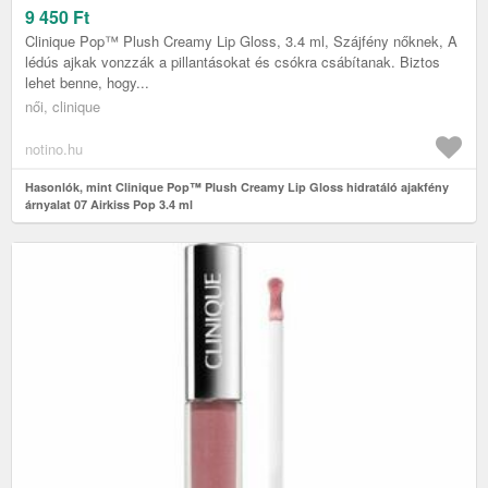
9 450
Ft
Clinique Pop™ Plush Creamy Lip Gloss, 3.4 ml, Szájfény nőknek, A
lédús ajkak vonzzák a pillantásokat és csókra csábítanak. Biztos
lehet benne, hogy...
női, clinique
notino.hu
Hasonlók, mint Clinique Pop™ Plush Creamy Lip Gloss hidratáló ajakfény
árnyalat 07 Airkiss Pop 3.4 ml