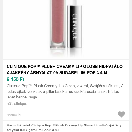
CLINIQUE POP™ PLUSH CREAMY LIP GLOSS HIDRATÁLÓ
AJAKFÉNY ÁRNYALAT 09 SUGARPLUM POP 3.4 ML
9 450
Ft
Clinique Pop™ Plush Creamy Lip Gloss, 3.4 ml, Szájfény nőknek, A
lédús ajkak vonzzák a pillantásokat és csókra csábítanak. Biztos
lehet benne, hogy...
női, clinique
notino.hu
Hasonlók, mint Clinique Pop™ Plush Creamy Lip Gloss hidratáló ajakfény
árnyalat 09 Sugarplum Pop 3.4 ml