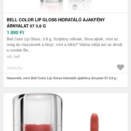
BELL COLOR LIP GLOSS HIDRATÁLÓ AJAKFÉNY
ÁRNYALAT 07 3.8 G
1 890
Ft
Bell Color Lip Gloss, 3.8 g, Szájfény nőknek, Sima ajkak, mint az
üveg és visszaverik a fényt, mint a tükör? Valóra váltja ezt az álmát
a csodás Be...
női, bell
notino.hu
Hasonlók, mint Bell Color Lip Gloss hidratáló ajakfény árnyalat 07 3.8 g