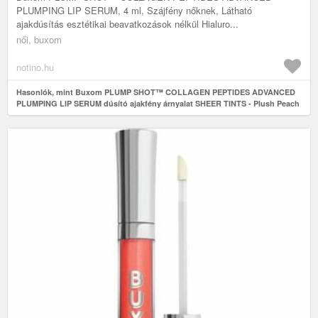
PLUMPING LIP SERUM, 4 ml, Szájfény nőknek, Látható
ajakdúsítás esztétikai beavatkozások nélkül Hialuro...
női, buxom
notino.hu
Hasonlók, mint Buxom PLUMP SHOT™ COLLAGEN PEPTIDES ADVANCED
PLUMPING LIP SERUM dúsító ajakfény árnyalat SHEER TINTS - Plush Peach
4 ml