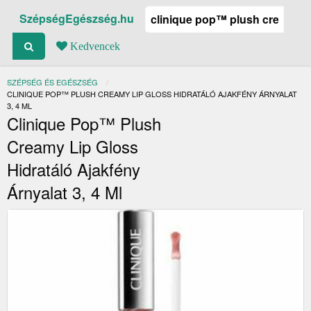
SzépségEgészség.hu
Kedvencek
SZÉPSÉG ÉS EGÉSZSÉG
JELENLEGI:
CLINIQUE POP™ PLUSH CREAMY LIP GLOSS HIDRATÁLÓ AJAKFÉNY ÁRNYALAT
3, 4 ML
Clinique Pop™ Plush
Creamy Lip Gloss
Hidratáló Ajakfény
Árnyalat 3, 4 Ml