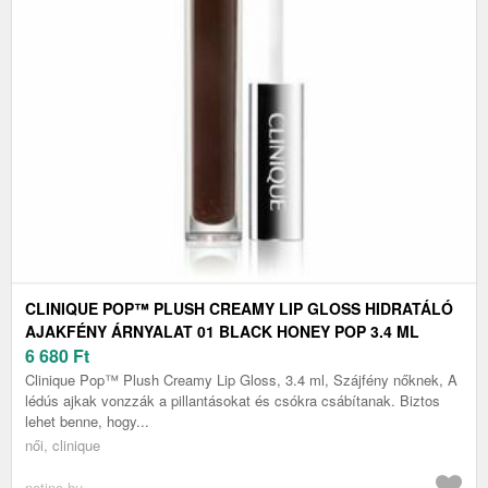
CLINIQUE POP™ PLUSH CREAMY LIP GLOSS HIDRATÁLÓ
AJAKFÉNY ÁRNYALAT 01 BLACK HONEY POP 3.4 ML
6 680
Ft
Clinique Pop™ Plush Creamy Lip Gloss, 3.4 ml, Szájfény nőknek, A
lédús ajkak vonzzák a pillantásokat és csókra csábítanak. Biztos
lehet benne, hogy...
női, clinique
notino.hu