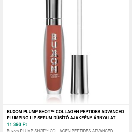
BUXOM PLUMP SHOT™ COLLAGEN PEPTIDES ADVANCED
PLUMPING LIP SERUM DÚSÍTÓ AJAKFÉNY ÁRNYALAT
SHEER TINTS - PLUSH PEACH 4 ML
11 390
Ft
Buxom PLUMP SHOT™ COLLAGEN PEPTIDES ADVANCED