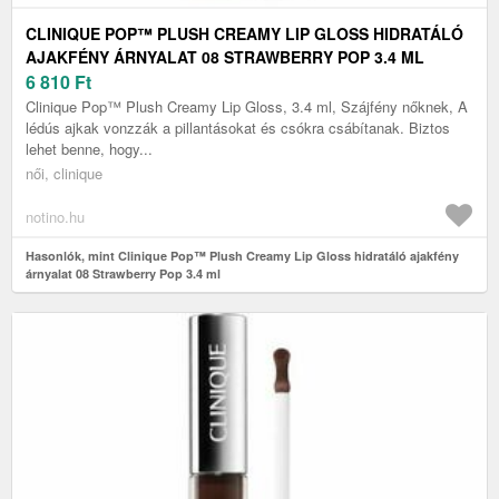
CLINIQUE POP™ PLUSH CREAMY LIP GLOSS HIDRATÁLÓ
AJAKFÉNY ÁRNYALAT 08 STRAWBERRY POP 3.4 ML
6 810
Ft
Clinique Pop™ Plush Creamy Lip Gloss, 3.4 ml, Szájfény nőknek, A
lédús ajkak vonzzák a pillantásokat és csókra csábítanak. Biztos
lehet benne, hogy...
női, clinique
notino.hu
Hasonlók, mint Clinique Pop™ Plush Creamy Lip Gloss hidratáló ajakfény
árnyalat 08 Strawberry Pop 3.4 ml