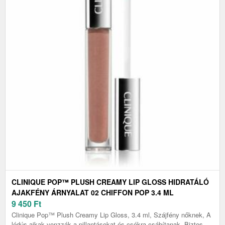
CLINIQUE POP™ PLUSH CREAMY LIP GLOSS HIDRATÁLÓ
AJAKFÉNY ÁRNYALAT 02 CHIFFON POP 3.4 ML
9 450
Ft
Clinique Pop™ Plush Creamy Lip Gloss, 3.4 ml, Szájfény nőknek, A
lédús ajkak vonzzák a pillantásokat és csókra csábítanak. Biztos