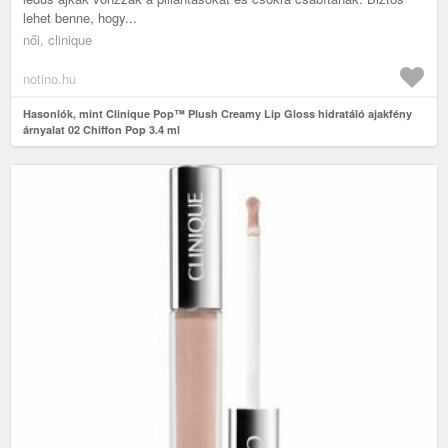
lehet benne, hogy...
női, clinique
notino.hu
Hasonlók, mint Clinique Pop™ Plush Creamy Lip Gloss hidratáló ajakfény
árnyalat 02 Chiffon Pop 3.4 ml