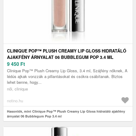
CLINIQUE POP™ PLUSH CREAMY LIP GLOSS HIDRATÁLÓ
AJAKFÉNY ÁRNYALAT 06 BUBBLEGUM POP 3.4 ML
9 450
Ft
Clinique Pop™ Plush Creamy Lip Gloss, 3.4 ml, Szájfény nőknek, A
lédús ajkak vonzzák a pillantásokat és csókra csábítanak. Biztos
lehet benne, hogy...
női, clinique
notino.hu
Hasonlók, mint Clinique Pop™ Plush Creamy Lip Gloss hidratáló ajakfény
árnyalat 06 Bubblegum Pop 3.4 ml