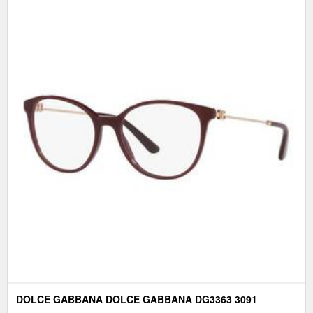
DOLCE GABBANA DOLCE GABBANA DG3363 3091