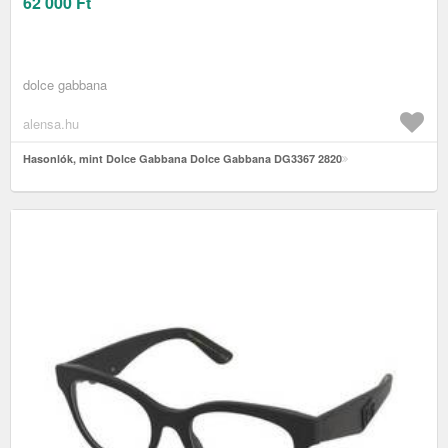
62 000
Ft
dolce gabbana
alensa.hu
Hasonlók, mint Dolce Gabbana Dolce Gabbana DG3367 2820