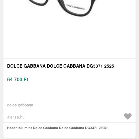
DOLCE GABBANA DOLCE GABBANA DG3371 2525
64 700
Ft
dolce gabbana
alensa.hu
Hasonlók, mint Dolce Gabbana Dolce Gabbana DG3371 2525