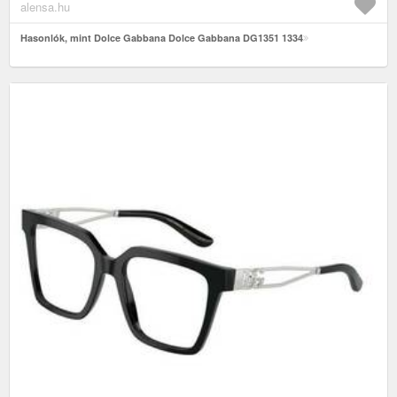
alensa.hu
Hasonlók, mint Dolce Gabbana Dolce Gabbana DG1351 1334