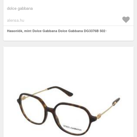
dolce gabbana
alensa.hu
Hasonlók, mint Dolce Gabbana Dolce Gabbana DG3376B 502