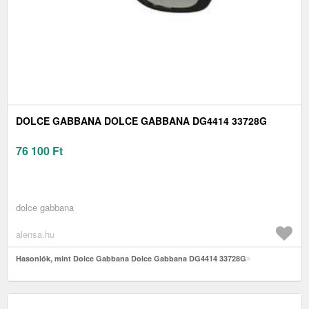
DOLCE GABBANA DOLCE GABBANA DG4414 33728G
76 100
Ft
dolce gabbana
alensa.hu
Hasonlók, mint Dolce Gabbana Dolce Gabbana DG4414 33728G