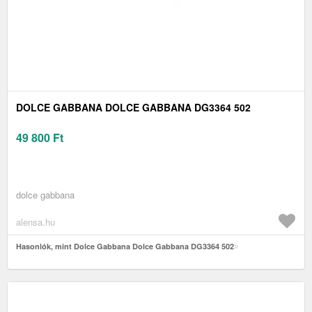
DOLCE GABBANA DOLCE GABBANA DG3364 502
49 800
Ft
dolce gabbana
alensa.hu
Hasonlók, mint Dolce Gabbana Dolce Gabbana DG3364 502