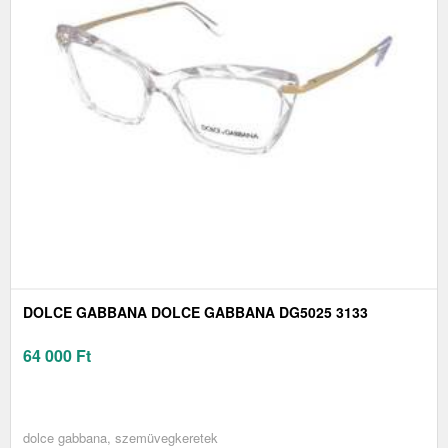
DOLCE GABBANA DOLCE GABBANA DG5025 3133
64 000
Ft
dolce gabbana, szemüvegkeretek