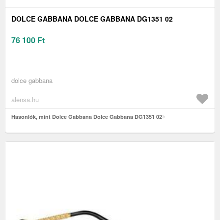
DOLCE GABBANA DOLCE GABBANA DG1351 02
76 100
Ft
dolce gabbana
alensa.hu
Hasonlók, mint Dolce Gabbana Dolce Gabbana DG1351 02