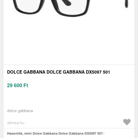
DOLCE GABBANA DOLCE GABBANA DX5097 501
29 600
Ft
dolce gabbana
alensa.hu
Hasonlók, mint Dolce Gabbana Dolce Gabbana DX5097 501