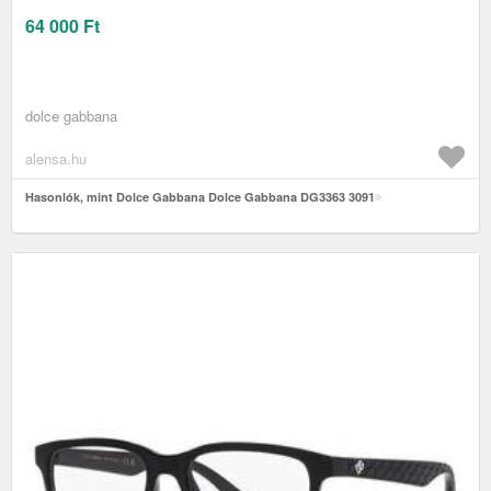
64 000
Ft
dolce gabbana
alensa.hu
Hasonlók, mint Dolce Gabbana Dolce Gabbana DG3363 3091