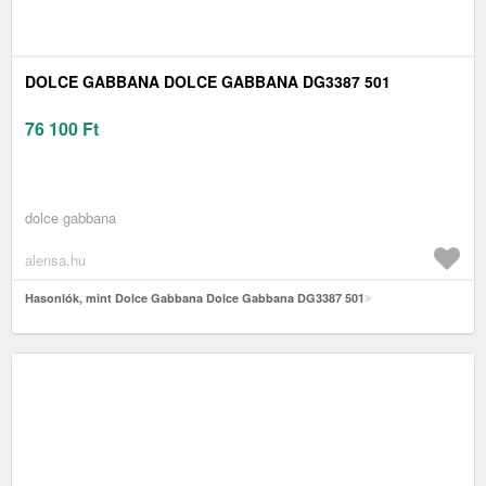
DOLCE GABBANA DOLCE GABBANA DG3387 501
76 100
Ft
dolce gabbana
alensa.hu
Hasonlók, mint Dolce Gabbana Dolce Gabbana DG3387 501