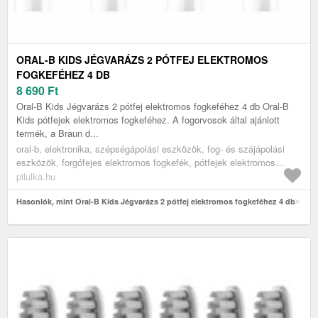
ORAL-B KIDS JÉGVARÁZS 2 PÓTFEJ ELEKTROMOS
FOGKEFÉHEZ 4 DB
8 690
Ft
Oral-B Kids Jégvarázs 2 pótfej elektromos fogkeféhez 4 db Oral-B
Kids pótfejek elektromos fogkeféhez. A fogorvosok által ajánlott
termék, a Braun d...
oral-b, elektronika, szépségápolási eszközök, fog- és szájápolási
eszközök, forgófejes elektromos fogkefék, pótfejek elektromos
fogkefékhez
pilulka.hu
Hasonlók, mint Oral-B Kids Jégvarázs 2 pótfej elektromos fogkeféhez 4 db