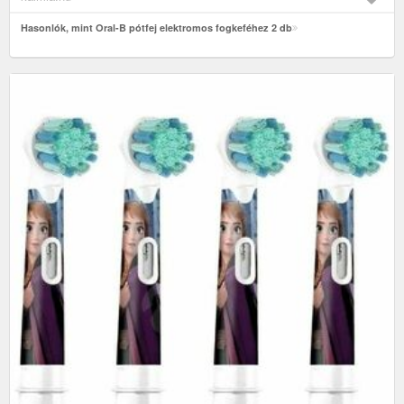
Hasonlók, mint Oral-B pótfej elektromos fogkeféhez 2 db