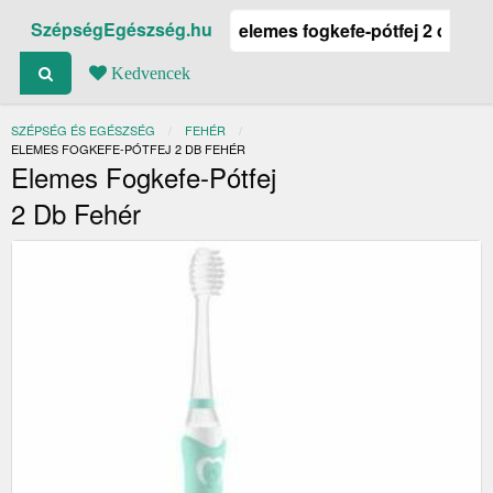
SzépségEgészség.hu
Kedvencek
SZÉPSÉG ÉS EGÉSZSÉG
FEHÉR
JELENLEGI:
ELEMES FOGKEFE-PÓTFEJ 2 DB FEHÉR
Elemes Fogkefe-Pótfej
2 Db Fehér