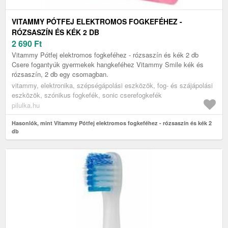
VITAMMY PÓTFEJ ELEKTROMOS FOGKEFÉHEZ -
RÓZSASZÍN ÉS KÉK 2 DB
2 690
Ft
Vitammy Pótfej elektromos fogkeféhez - rózsaszín és kék 2 db
Csere fogantyúk gyermekek hangkeféhez Vitammy Smile kék és
rózsaszín, 2 db egy csomagban.
vitammy, elektronika, szépségápolási eszközök, fog- és szájápolási
eszközök, szónikus fogkefék, sonic cserefogkefék
pilulka.hu
Hasonlók, mint Vitammy Pótfej elektromos fogkeféhez - rózsaszín és kék 2
db