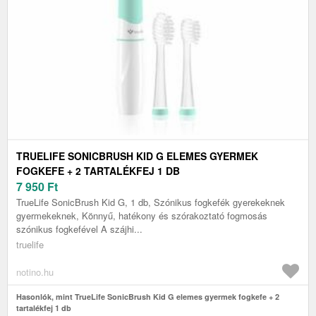
TRUELIFE SONICBRUSH KID G ELEMES GYERMEK
FOGKEFE + 2 TARTALÉKFEJ 1 DB
7 950
Ft
TrueLife SonicBrush Kid G, 1 db, Szónikus fogkefék gyerekeknek
gyermekeknek, Könnyű, hatékony és szórakoztató fogmosás
szónikus fogkefével A szájhi...
truelife
notino.hu
Hasonlók, mint TrueLife SonicBrush Kid G elemes gyermek fogkefe + 2
tartalékfej 1 db