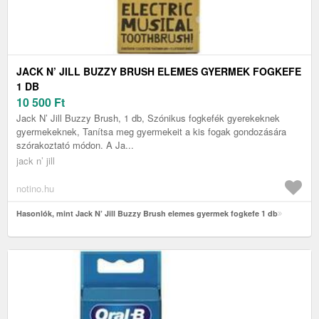
JACK N’ JILL BUZZY BRUSH ELEMES GYERMEK FOGKEFE
1 DB
10 500
Ft
Jack N’ Jill Buzzy Brush, 1 db, Szónikus fogkefék gyerekeknek
gyermekeknek, Tanítsa meg gyermekeit a kis fogak gondozására
szórakoztató módon. A Ja...
jack n’ jill
notino.hu
Hasonlók, mint Jack N’ Jill Buzzy Brush elemes gyermek fogkefe 1 db