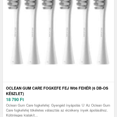
OCLEAN GUM CARE FOGKEFE FEJ W06 FEHÉR (6 DB-OS
KÉSZLET)
18 790
Ft
Oclean Gum Care fogkefefej: Gyengéd ínyápolás 🦷 Az Oclean Gum
Care fogkefefej tökéletes választás az érzékeny ínyek ápolásához.
Különleges kialakít...