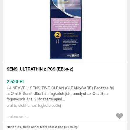
SENSI ULTRATHIN 2 PCS (EB60-2)
2 520
Ft
ÚJ NÉVVEL: SENSITIVE CLEAN (CLEAN&CARE) Fedezze fel
azOral-B Sensi UltraThin fogkefefejet , amelyet az Oral-B, a
fogorvosok által világszerte ajánl...
oral-b, elektromos fogkefe pótfej
arukereso.hu
Hasonlók, mint Sensi UltraThin 2 pcs (EB60-2)