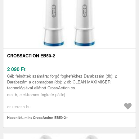
CROSSACTION EB50-2
2 090
Ft
Cél: felnőttek számára; forgó fogkefékhez Darabszám (db): 2
Darabszám a csomagban (db): 2 db CLEAN MAXIMISER
technológiával ellátott CrossAction cs...
oral-b, elektromos fogkefe pótfej
arukereso.hu
Hasonlók, mint CrossAction EB50-2