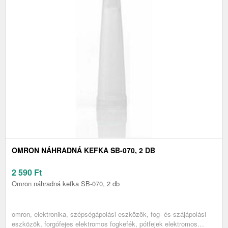
OMRON NÁHRADNÁ KEFKA SB-070, 2 DB
2 590
Ft
Omron náhradná kefka SB-070, 2 db
omron, elektronika, szépségápolási eszközök, fog- és szájápolási
eszközök, forgófejes elektromos fogkefék, pótfejek elektromos