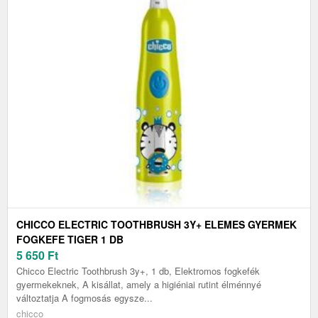
CHICCO ELECTRIC TOOTHBRUSH 3Y+ ELEMES GYERMEK
FOGKEFE TIGER 1 DB
5 650
Ft
Chicco Electric Toothbrush 3y+, 1 db, Elektromos fogkefék
gyermekeknek, A kisállat, amely a higiéniai rutint élménnyé
változtatja A fogmosás egysze...
chicco