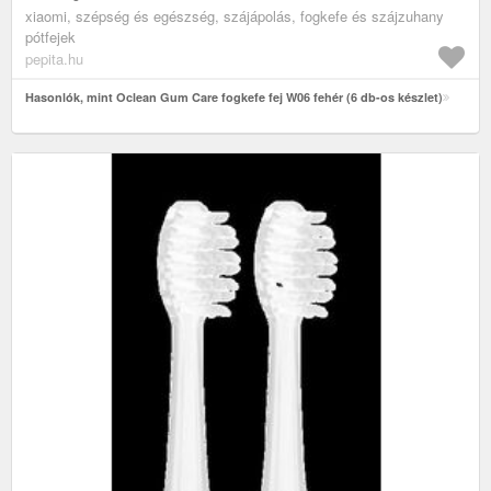
xiaomi, szépség és egészség, szájápolás, fogkefe és szájzuhany
pótfejek
pepita.hu
Hasonlók, mint Oclean Gum Care fogkefe fej W06 fehér (6 db-os készlet)