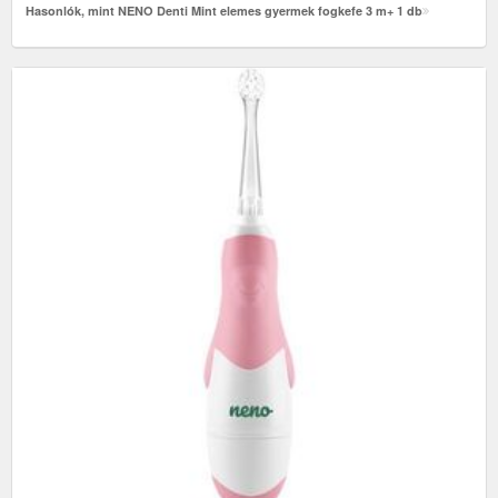
Hasonlók, mint NENO Denti Mint elemes gyermek fogkefe 3 m+ 1 db