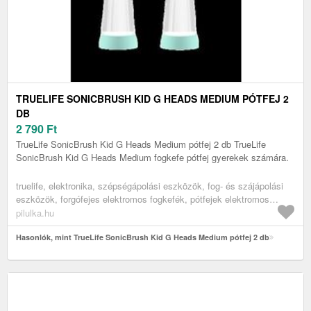
TRUELIFE SONICBRUSH KID G HEADS MEDIUM PÓTFEJ 2
DB
2 790
Ft
TrueLife SonicBrush Kid G Heads Medium pótfej 2 db TrueLife
SonicBrush Kid G Heads Medium fogkefe pótfej gyerekek számára.
truelife, elektronika, szépségápolási eszközök, fog- és szájápolási
eszközök, forgófejes elektromos fogkefék, pótfejek elektromos
fogkefékhez
pilulka.hu
Hasonlók, mint TrueLife SonicBrush Kid G Heads Medium pótfej 2 db