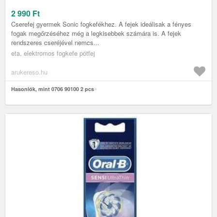
2 990
Ft
Cserefej gyermek Sonic fogkefékhez. A fejek ideálisak a fényes
fogak megőrzéséhez még a legkisebbek számára is. A fejek
rendszeres cseréjével nemcs...
eta, elektromos fogkefe pótfej
arukereso.hu
Hasonlók, mint 0706 90100 2 pcs