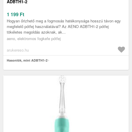
ADBTH1-2
1 199
Ft
Hogyan őrizhető meg a fogmosás hatékonysága hosszú távon egy
megfelelő pótfej használatával? Az AENO ADBTH1-2 pótfej
tökéletes megoldás azoknak, ak...
aeno, elektromos fogkefe pótfej
arukereso.hu
Hasonlók, mint ADBTH1-2