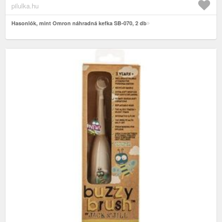
fogkefékhez
pilulka.hu
Hasonlók, mint Omron náhradná kefka SB-070, 2 db