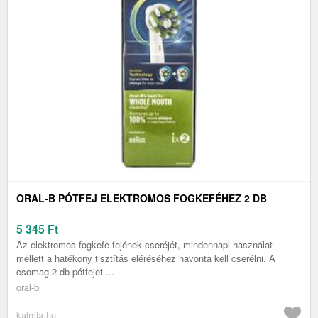
ORAL-B PÓTFEJ ELEKTROMOS FOGKEFÉHEZ 2 DB
5 345
Ft
Az elektromos fogkefe fejének cseréjét, mindennapi használat
mellett a hatékony tisztítás eléréséhez havonta kell cserélni. A
csomag 2 db pótfejet ...
oral-b
kalmia.hu