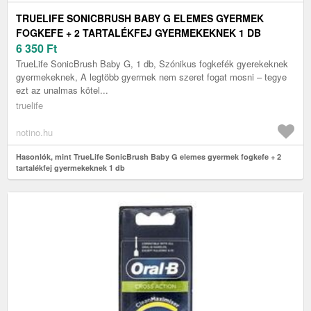
TRUELIFE SONICBRUSH BABY G ELEMES GYERMEK
FOGKEFE + 2 TARTALÉKFEJ GYERMEKEKNEK 1 DB
6 350
Ft
TrueLife SonicBrush Baby G, 1 db, Szónikus fogkefék gyerekeknek
gyermekeknek, A legtöbb gyermek nem szeret fogat mosni – tegye
ezt az unalmas kötel...
truelife
notino.hu
Hasonlók, mint TrueLife SonicBrush Baby G elemes gyermek fogkefe + 2
tartalékfej gyermekeknek 1 db