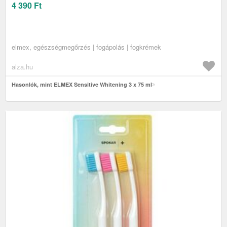
4 390
Ft
elmex, egészségmegőrzés | fogápolás | fogkrémek
alza.hu
Hasonlók, mint ELMEX Sensitive Whitening 3 x 75 ml