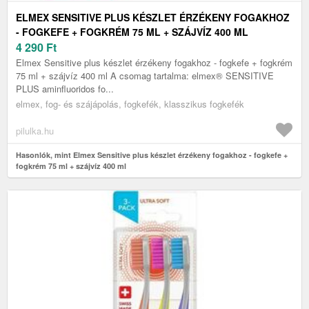
ELMEX SENSITIVE PLUS KÉSZLET ÉRZÉKENY FOGAKHOZ
- FOGKEFE + FOGKRÉM 75 ML + SZÁJVÍZ 400 ML
4 290
Ft
Elmex Sensitive plus készlet érzékeny fogakhoz - fogkefe + fogkrém
75 ml + szájvíz 400 ml A csomag tartalma: elmex® SENSITIVE
PLUS aminfluoridos fo...
elmex, fog- és szájápolás, fogkefék, klasszikus fogkefék
pilulka.hu
Hasonlók, mint Elmex Sensitive plus készlet érzékeny fogakhoz - fogkefe +
fogkrém 75 ml + szájvíz 400 ml