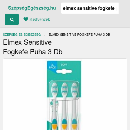
SzépségEgészség.hu
Kedvencek
SZÉPSÉG ÉS EGÉSZSÉG
JELENLEGI:
ELMEX SENSITIVE FOGKEFE PUHA 3 DB
Elmex Sensitive
Fogkefe Puha 3 Db