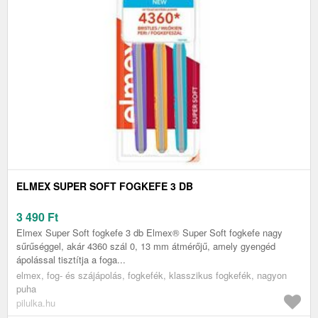
ELMEX SUPER SOFT FOGKEFE 3 DB
3 490
Ft
Elmex Super Soft fogkefe 3 db Elmex® Super Soft fogkefe nagy
sűrűséggel, akár 4360 szál 0, 13 mm átmérőjű, amely gyengéd
ápolással tisztítja a foga...
elmex, fog- és szájápolás, fogkefék, klasszikus fogkefék, nagyon
puha
pilulka.hu