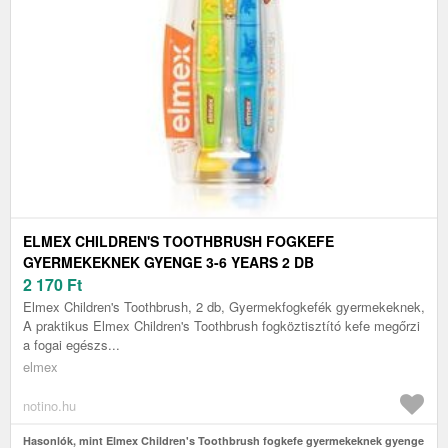
ELMEX CHILDREN'S TOOTHBRUSH FOGKEFE
GYERMEKEKNEK GYENGE 3-6 YEARS 2 DB
2 170
Ft
Elmex Children's Toothbrush, 2 db, Gyermekfogkefék gyermekeknek,
A praktikus Elmex Children's Toothbrush fogköztisztító kefe megőrzi
a fogai egészs...
elmex
notino.hu
Hasonlók, mint Elmex Children's Toothbrush fogkefe gyermekeknek gyenge