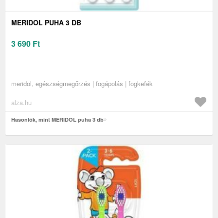
MERIDOL PUHA 3 DB
3 690
Ft
meridol, egészségmegőrzés | fogápolás | fogkefék
alza.hu
Hasonlók, mint MERIDOL puha 3 db