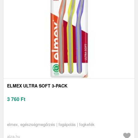
ELMEX ULTRA SOFT 3-PACK
3 760
Ft
elmex, egészségmegőrzés | fogápolás | fogkefék
alza.hu