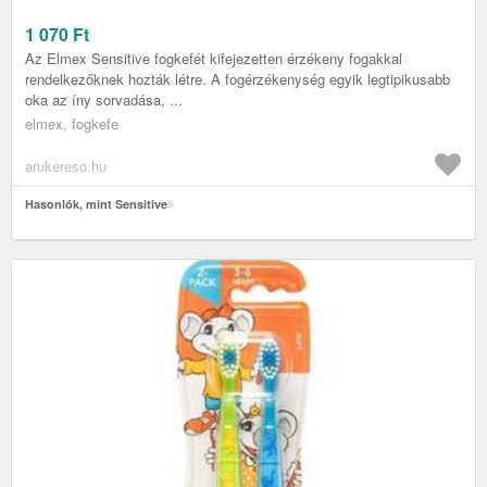
1 070
Ft
Az Elmex Sensitive fogkefét kifejezetten érzékeny fogakkal
rendelkezőknek hozták létre. A fogérzékenység egyik legtipikusabb
oka az íny sorvadása, ...
elmex, fogkefe
arukereso.hu
Hasonlók, mint Sensitive